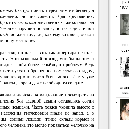
Прив
1977 г
охоже, быстро понял: перед ним не беглец, а
мовольно, но по совести. Для крестьянина,
 бросить сельскохозяйственных животных на
Фоменко нарушил порядок, но не ради личной
 Он остался там, где, как ему казалось, обязан
й цену хозяйству.
Нико
гости
авство, но наказывать как дезертира не стал.
сть. Этот маленький эпизод мог бы на том и
увидел в нём более серьёзную проблему. Ведь
 наткнулся на брошенное поместье со стадом,
ступления армии могло быть много. И там уже
б одном дворе и даже не об одном солдате.
стоя
Ники
авила армейское командование посмотреть на
пления 5-й ударной армии оставались сотни
нных немцами. Часть хозяев уходила вместе с
 населения гитлеровцы гнали на запад, а в
вцы, свиньи, лошади, птица, склады кормов и
ого человека это могло показаться мелочью на