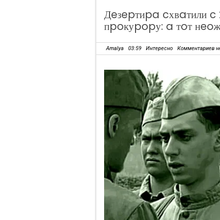
Дeзepтиpa cхвaтили c 
пpoкуpopу: a тoт нeoж
Amalya
03:59
Интересно
Комментариев н