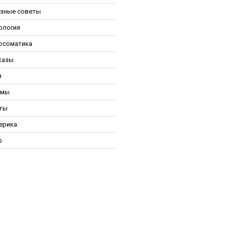
зные советы
ология
осоматика
казы
и
ьмы
ты
ерика
р