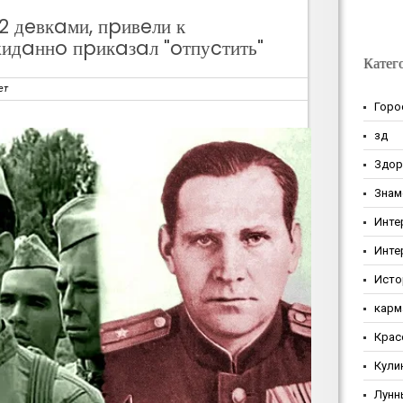
2 дeвкaми, пpивeли к
идaннo пpикaзaл "oтпуcтить"
Катег
ет
Горо
зд
Здор
Знам
Инте
Инте
Исто
карм
Крас
Кули
Лунн