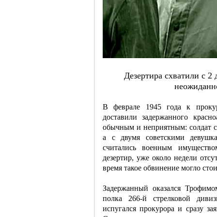
Дeзepтиpa cхвaтили c 2 
нeoжидaннo
В феврале 1945 года к проку
доставили задержанного красн
обычным и неприятным: солдат са
а с двумя советскими девушк
считались военным имущество
дезертир, уже около недели отс
время такое обвинение могло стои
Задержанный оказался Трофимо
полка 266-й стрелковой див
испугался прокурора и сразу зая