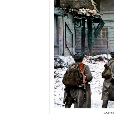
РККА в Ев