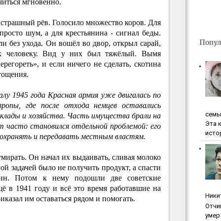
читься мгновенно.
страшный рёв. Голосило множество коров. Для
просто шум, а для крестьянина - сигнал беды.
Попул
 без ухода. Он вошёл во двор, открыл сарай,
к человеку. Вид у них был тяжёлый. Вымя
ерегореть», и если ничего не сделать, скотина
тощения.
алу 1945 года Красная армия уже двигалась по
ропы, где после отхода немцев оставались
ceмь
клады и хозяйства. Часть имущества брали на
Эта 
т часто становился отдельной проблемой: его
исто
 охранять и передавать местным властям.
умирать. Он начал их выдаивать, сливая молоко
ой задачей было не получить продукт, а спасти
дин. Потом к нему подошли две советские
ё в 1941 году и всё это время работавшие на
Ники
казал им оставаться рядом и помогать.
Oтчи
умep 