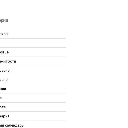
ории
скоп
овье
енитости
ресно
рсно
рии
а
ота
нария
ый календарь