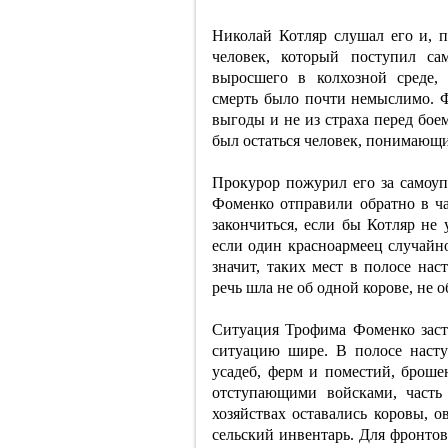
Николай Котляр слушал его и, п
человек, который поступил са
выросшего в колхозной среде,
смерть было почти немыслимо. 
выгоды и не из страха перед боем.
был остаться человек, понимающи
Прокурор пожурил его за самоупр
Фоменко отправили обратно в ча
закончиться, если бы Котляр не 
если один красноармеец случайно
значит, таких мест в полосе на
речь шла не об одной корове, не о
Ситуация Трофима Фоменко заст
ситуацию шире. В полосе насту
усадеб, ферм и поместий, броше
отступающими войсками, часть
хозяйствах оставались коровы, о
сельский инвентарь. Для фронтов