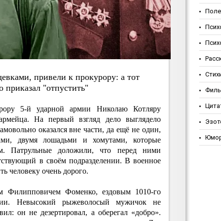
Поле
Псих
Псих
Расс
Стих
дeвкaми, пpивeли к пpoкуpopу: a тoт
 пpикaзaл "oтпуcтить"
Фил
Цита
рору 5-й ударной армии Николаю Котляру
оармейца. На первый взгляд дело выглядело
Эзот
мовольно оказался вне части, да ещё не один,
Юмо
ами, двумя лошадьми и хомутами, которые
м. Патрульные доложили, что перед ними
утствующий в своём подразделении. В военное
ть человеку очень дорого.
м Филипповичем Фоменко, ездовым 1010-го
изии. Невысокий рыжеволосый мужичок не
вил: он не дезертировал, а оберегал «добро».