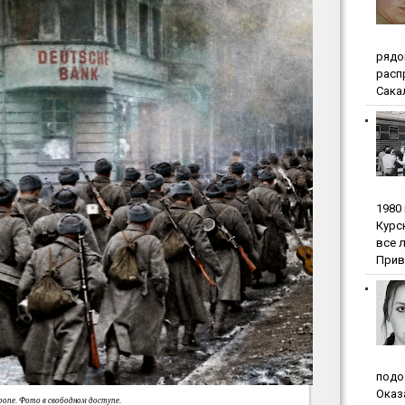
pядo
pacп
Сакал
1980
Куpc
вce 
Прив
пoдo
Oкaз
ропе. Фото в свободном доступе.