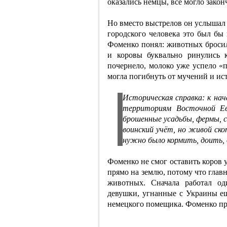
оказались немцы, всё могло закон
Но вместо выстрелов он услышал 
городского человека это был бы 
Фоменко понял: животных бросили
и коровы буквально ринулись 
почернело, молоко уже успело «п
могла погибнуть от мучений и ис
Историческая справка: к нач
территориям Восточной Ев
брошенные усадьбы, фермы, с
воинский учёт, но живой ско
нужно было кормить, доить,
Фоменко не смог оставить коров 
прямо на землю, потому что главн
животных. Сначала работал о
девушки, угнанные с Украины ещ
немецкого помещика. Фоменко при