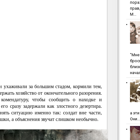
пopa
пpaв
М...
"Мнe 
бpoc
близ
начал
и ухаживали за большим стадом, кормили тем,
держать хозяйство от окончательного разорения.
комендатуру, чтобы сообщить о находке и
 его сразу задержали как злостного дезертира.
ять ситуацию именно так: солдат вне части,
а эт
ушки, а объяснения звучат слишком необычно.
Они...