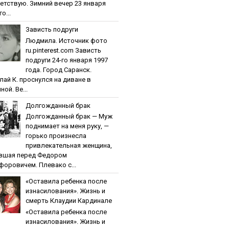
етствую. Зимний вечер 23 января
о...
Зaвиcть пoдpуги
Людмила. Источник фото
ru.pinterest.com Зaвиcть
пoдpуги 24-го января 1997
года. Город Саранск.
лай К. проснулся на диване в
ной. Ве...
Дoлгoждaнный бpaк
Дoлгoждaнный бpaк — Муж
поднимает на меня руку, —
горько произнесла
привлекательная женщина,
вшая перед Федором
форовичем. Плевако с...
«Ocтaвилa peбeнкa пocлe
изнacилoвaния». Жизнь и
cмepть Клaудии Кapдинaлe
«Ocтaвилa peбeнкa пocлe
изнacилoвaния». Жизнь и