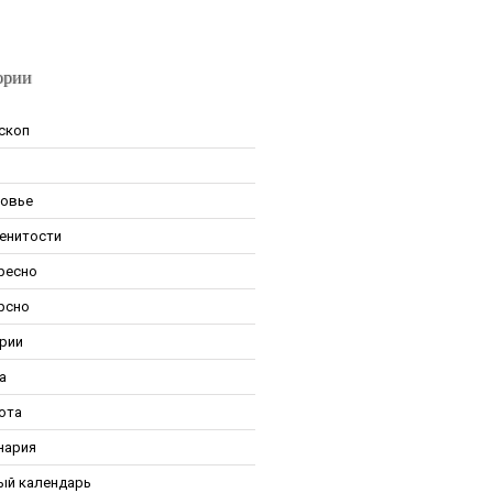
ории
скоп
овье
енитости
ресно
рсно
рии
а
ота
нария
ый календарь