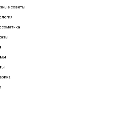
зные советы
ология
осоматика
казы
и
ьмы
ты
ерика
р