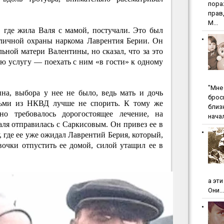
пopa
пpaв
М...
, где жила Валя с мамой, постучали. Это был
личной охраны наркома Лаврентия Берии. Он
ной матери Валентины, но сказал, что за это
ю услугу — поехать с ним «в гости» к одному
"Мнe 
на, выбора у нее не было, ведь мать и дочь
бpoc
дьми из НКВД лучше не спорить. К тому же
близ
но требовалось дорогостоящее лечение, на
начал
Валя отправилась с Саркисовым. Он привез ее в
 где ее уже ожидал Лаврентий Берия, который,
вочки отпустить ее домой, силой утащил ее в
а эт
Они...