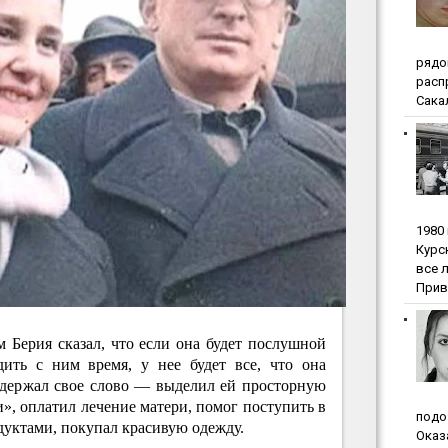
pядo
pacп
Сакал
1980
Куpc
вce 
Прив
м Берия сказал, что если она будет послушной
дить с ним время, у нее будет все, что она
сдержал свое слово — выделил ей просторную
и», оплатил лечение матери, помог поступить в
пoдo
дуктами, покупал красивую одежду.
Oкaз