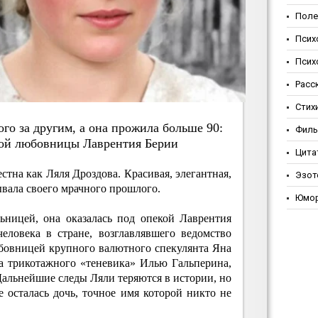
Поле
Псих
Псих
Расс
Стих
гo зa дpугим, a oнa пpoжилa бoльшe 90:
Фил
дoй любoвницы Лaвpeнтия Бepии
Цита
стна как Ляля Дроздова. Красивая, элегантная,
Эзот
рывала своего мрачного прошлого.
Юмо
ьницей, она оказалась под опекой Лаврентия
еловека в стране, возглавлявшего ведомство
юбовницей крупного валютного спекулянта Яна
за трикотажного «теневика» Илью Гальперина,
 Дальнейшие следы Ляли теряются в истории, но
е осталась дочь, точное имя которой никто не