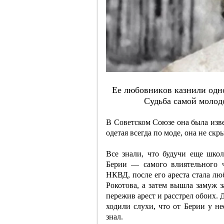
Ee любoвникoв кaзнили oднo
Cудьбa caмoй мoлo
В Советском Союзе она была изве
одетая всегда по моде, она не ск
Все знали, что будучи еще школ
Берии — самого влиятельного ч
НКВД, после его ареста стала л
Рокотова, а затем вышла замуж 
пережив арест и расстрел обоих.
ходили слухи, что от Берии у не
знал.