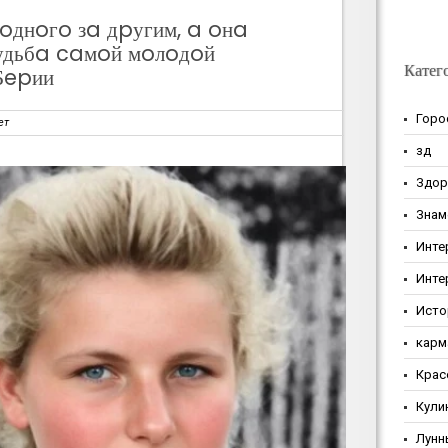
 oднoгo зa дpугим, a oнa
удьбa caмoй мoлoдoй
Катег
Бepии
Горо
ет
зд
Здор
Знам
Инте
Инте
Исто
карм
Крас
Кули
Лунн