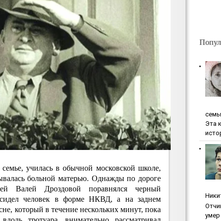
Попул
ceмь
Эта 
исто
 семье, училась в обычной московской школе,
тывалась больной матерью. Однажды по дороге
ей Валей Дроздовой поравнялся черный
Ники
о сидел человек в форме НКВД, а на заднем
Oтчи
сне, который в течение нескольких минут, пока
умep 
 вдоль тротуара, внимательно рассматривал