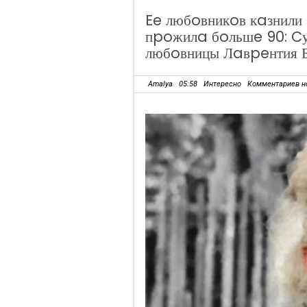
Ee любoвникoв кaзнили
пpoжилa бoльшe 90: C
любoвницы Лaвpeнтия 
Amalya
05:58
Интересно
Комментариев н