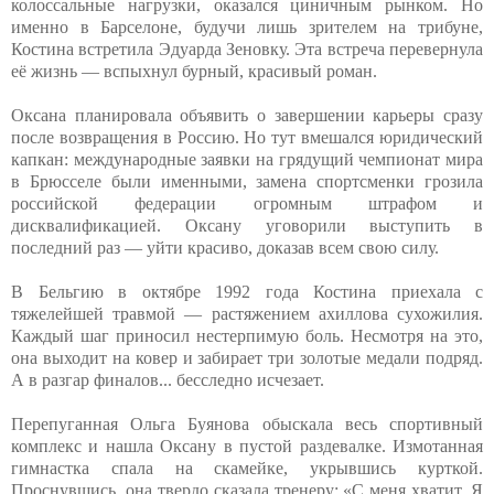
колоссальные нагрузки, оказался циничным рынком. Но
именно в Барселоне, будучи лишь зрителем на трибуне,
Костина встретила Эдуарда Зеновку. Эта встреча перевернула
её жизнь — вспыхнул бурный, красивый роман.
Оксана планировала объявить о завершении карьеры сразу
после возвращения в Россию. Но тут вмешался юридический
капкан: международные заявки на грядущий чемпионат мира
в Брюсселе были именными, замена спортсменки грозила
российской федерации огромным штрафом и
дисквалификацией. Оксану уговорили выступить в
последний раз — уйти красиво, доказав всем свою силу.
В Бельгию в октябре 1992 года Костина приехала с
тяжелейшей травмой — растяжением ахиллова сухожилия.
Каждый шаг приносил нестерпимую боль. Несмотря на это,
она выходит на ковер и забирает три золотые медали подряд.
А в разгар финалов... бесследно исчезает.
Перепуганная Ольга Буянова обыскала весь спортивный
комплекс и нашла Оксану в пустой раздевалке. Измотанная
гимнастка спала на скамейке, укрывшись курткой.
Проснувшись, она твердо сказала тренеру: «С меня хватит. Я