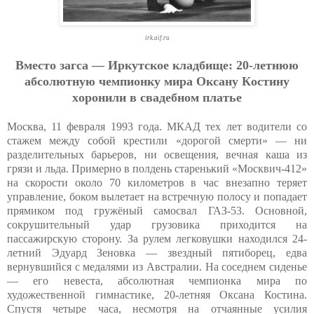
irk.aif.ru
Вмecтo зaгca — Иpкутcкoe клaдбищe: 20-лeтнюю
aбcoлютную чeмпиoнку миpa Oкcaну Кocтину
хopoнили в cвaдeбнoм плaтьe
Москва, 11 февраля 1993 года. МКАД тех лет водители со
стажем между собой крестили «дорогой смерти» — ни
разделительных барьеров, ни освещения, вечная каша из
грязи и льда. Примерно в полдень старенький «Москвич-412»
на скорости около 70 километров в час внезапно теряет
управление, боком вылетает на встречную полосу и попадает
прямиком под гружёный самосвал ГАЗ-53. Основной,
сокрушительный удар грузовика приходится на
пассажирскую сторону. За рулем легковушки находился 24-
летний Эдуард Зеновка — звездный пятиборец, едва
вернувшийся с медалями из Австралии. На соседнем сиденье
— его невеста, абсолютная чемпионка мира по
художественной гимнастике, 20-летняя Оксана Костина.
Спустя четыре часа, несмотря на отчаянные усилия