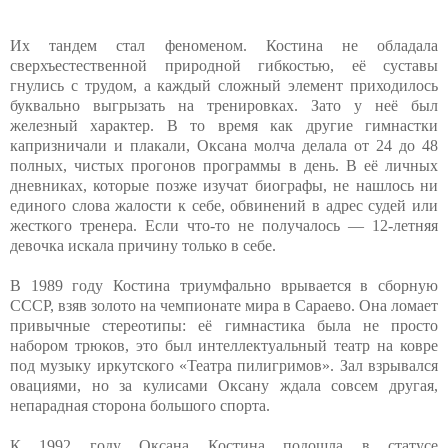
Их тандем стал феноменом. Костина не обладала
сверхъестественной природной гибкостью, её суставы
гнулись с трудом, а каждый сложный элемент приходилось
буквально выгрызать на тренировках. Зато у неё был
железный характер. В то время как другие гимнастки
капризничали и плакали, Оксана молча делала от 24 до 48
полных, чистых прогонов программы в день. В её личных
дневниках, которые позже изучат биографы, не нашлось ни
единого слова жалости к себе, обвинений в адрес судей или
жесткого тренера. Если что-то не получалось — 12-летняя
девочка искала причину только в себе.
В 1989 году Костина триумфально врывается в сборную
СССР, взяв золото на чемпионате мира в Сараево. Она ломает
привычные стереотипы: её гимнастика была не просто
набором трюков, это был интеллектуальный театр на ковре
под музыку иркутского «Театра пилигримов». Зал взрывался
овациями, но за кулисами Оксану ждала совсем другая,
непарадная сторона большого спорта.
К 1992 году Оксана Костина подошла в статусе