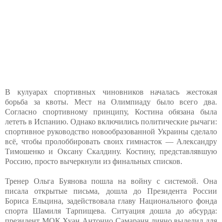
В кулуарах спортивных чиновников началась жестокая
борьба за квоты. Мест на Олимпиаду было всего два.
Согласно спортивному принципу, Костина обязана была
лететь в Испанию. Однако включились политические рычаги:
спортивное руководство новообразованной Украины сделало
всё, чтобы пролоббировать своих гимнасток — Александру
Тимошенко и Оксану Скалдину. Костину, представлявшую
Россию, просто вычеркнули из финальных списков.
Тренер Ольга Буянова пошла на войну с системой. Она
писала открытые письма, дошла до Президента России
Бориса Ельцина, задействовала главу Национального фонда
спорта Шамиля Тарпищева. Ситуация дошла до абсурда:
президент МОК Хуан Антонио Самаранч лично выделил для