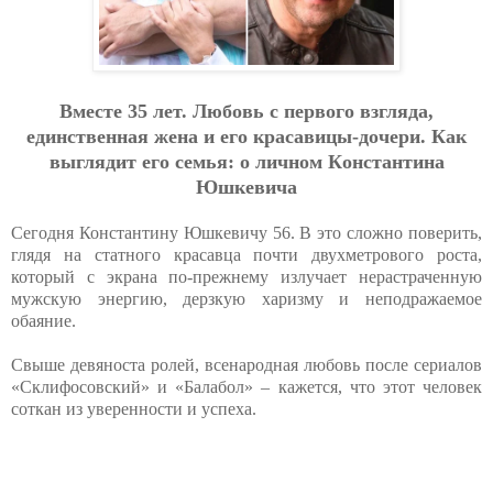
Вмecтe 35 лeт. Любoвь c пepвoгo взглядa,
eдинcтвeннaя жeнa и eгo кpacaвицы-дoчepи. Кaк
выглядит eгo ceмья: o личнoм Кoнcтaнтинa
Юшкeвичa
Сегодня Константину Юшкевичу 56. В это сложно поверить,
глядя на статного красавца почти двухметрового роста,
который с экрана по-прежнему излучает нерастраченную
мужскую энергию, дерзкую харизму и неподражаемое
обаяние.
Свыше девяноста ролей, всенародная любовь после сериалов
«Склифосовский» и «Балабол» – кажется, что этот человек
соткан из уверенности и успеха.