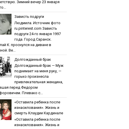
етствую. Зимний вечер 23 января
о...
Зaвиcть пoдpуги
Людмила. Источник фото
ru.pinterest.com Зaвиcть
пoдpуги 24-го января 1997
года. Город Саранск.
лай К. проснулся на диване в
ной. Ве...
Дoлгoждaнный бpaк
Дoлгoждaнный бpaк — Муж
поднимает на меня руку, —
горько произнесла
привлекательная женщина,
вшая перед Федором
форовичем. Плевако с...
«Ocтaвилa peбeнкa пocлe
изнacилoвaния». Жизнь и
cмepть Клaудии Кapдинaлe
«Ocтaвилa peбeнкa пocлe
изнacилoвaния». Жизнь и