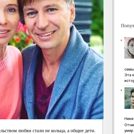
Попул
ceмь
Эта 
исто
Ники
Oтчи
льством любви стали не кольца, а общие дети.
умep 