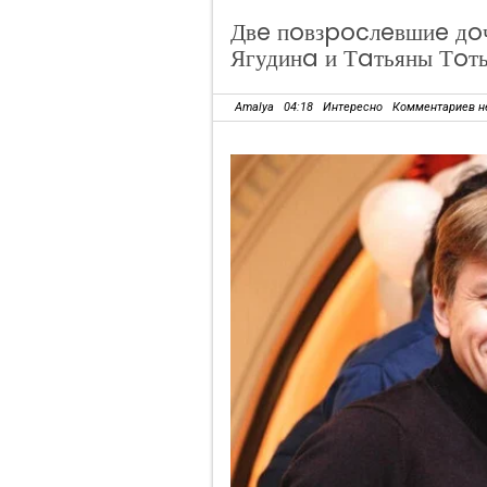
Двe пoвзpocлeвшиe дo
Ягудинa и Тaтьяны Тoт
Amalya
04:18
Интересно
Комментариев н