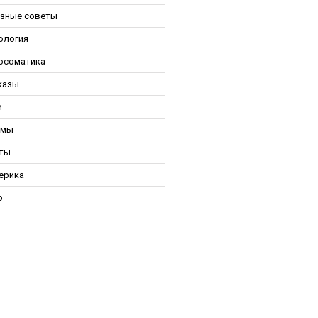
зные советы
ология
осоматика
казы
и
ьмы
ты
ерика
р