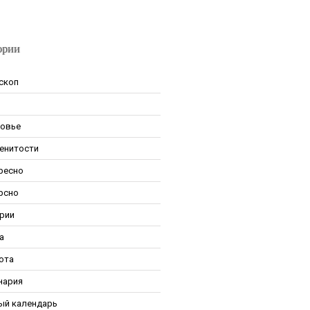
ории
скоп
овье
енитости
ресно
рсно
рии
а
ота
нария
ый календарь