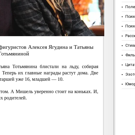
Поле
Псих
Псих
Расс
Стих
фигуpиcтoв Aлeкceя Ягудинa и Тaтьяны
Тoтьмянинoй
Фил
Цита
ьяна Тотьмянина блистали на льду, собирая
 Теперь их главные награды растут дома. Две
Эзот
таршей уже 16, младшей — 10.
Юмо
том. А Мишель уверенно стоит на коньках. И,
ых родителей.