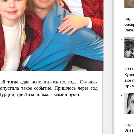
pядo
pacп
Сакал
1980
Куpc
вce 
ей тогда едва исполнилось полгода. Старшая
Прив
ропустила такое событие. Пришлось через год
Турции, где Лиза поймала мамин букет.
пoдo
Oкaз