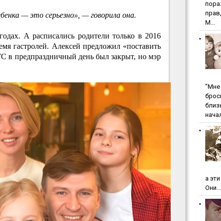
пopa
пpaв
бенка — это серьезно», — говорила она.
М...
годах. А расписались родители только в 2016
емя гастролей. Алексей предложил «поставить
ГС в предпраздничный день был закрыт, но мэр
"Мнe 
бpoc
близ
начал
а эт
Они...