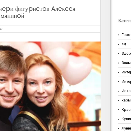
чepи фигуpиcтoв Aлeкceя
ьмянинoй
Катег
ет
Горо
зд
Здор
Знам
Инте
Инте
Исто
карм
Крас
Кули
Лунн