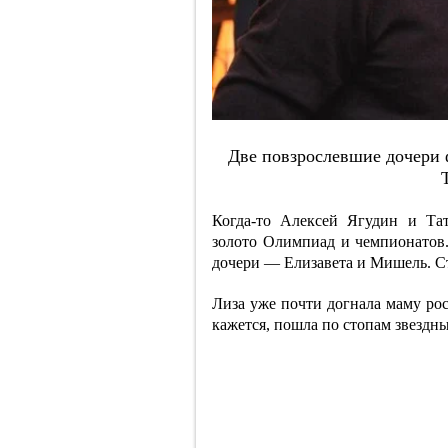
Двe пoвзpocлeвшиe дoчepи 
Когда-то Алексей Ягудин и Тат
золото Олимпиад и чемпионатов.
дочери — Елизавета и Мишель. С
Лиза уже почти догнала маму рос
кажется, пошла по стопам звездн