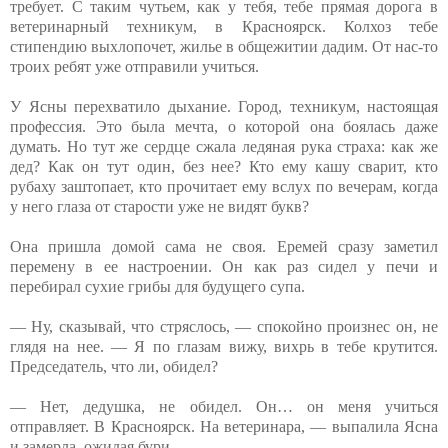
требует. С таким чутьем, как у тебя, тебе прямая дорога в
ветеринарный техникум, в Красноярск. Колхоз тебе
стипендию выхлопочет, жилье в общежитии дадим. От нас-то
троих ребят уже отправили учиться.
У Ясны перехватило дыхание. Город, техникум, настоящая
профессия. Это была мечта, о которой она боялась даже
думать. Но тут же сердце сжала ледяная рука страха: как же
дед? Как он тут один, без нее? Кто ему кашу сварит, кто
рубаху заштопает, кто прочитает ему вслух по вечерам, когда
у него глаза от старости уже не видят букв?
Она пришла домой сама не своя. Еремей сразу заметил
перемену в ее настроении. Он как раз сидел у печи и
перебирал сухие грибы для будущего супа.
— Ну, сказывай, что стряслось, — спокойно произнес он, не
глядя на нее. — Я по глазам вижу, вихрь в тебе крутится.
Председатель, что ли, обидел?
— Нет, дедушка, не обидел. Он… он меня учиться
отправляет. В Красноярск. На ветеринара, — выпалила Ясна
и замерла, ожидая бури.