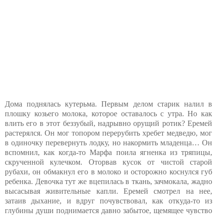
Дома поднялась кутерьма. Первым делом старик налил в
плошку козьего молока, которое оставалось с утра. Но как
влить его в этот беззубый, надрывно орущий ротик? Еремей
растерялся. Он мог топором перерубить хребет медведю, мог
в одиночку перевернуть лодку, но накормить младенца… Он
вспомнил, как когда-то Марфа поила ягненка из тряпицы,
скрученной кулечком. Оторвав кусок от чистой старой
рубахи, он обмакнул его в молоко и осторожно коснулся губ
ребенка. Девочка тут же вцепилась в ткань, зачмокала, жадно
высасывая живительные капли. Еремей смотрел на нее,
затаив дыхание, и вдруг почувствовал, как откуда-то из
глубины души поднимается давно забытое, щемящее чувство