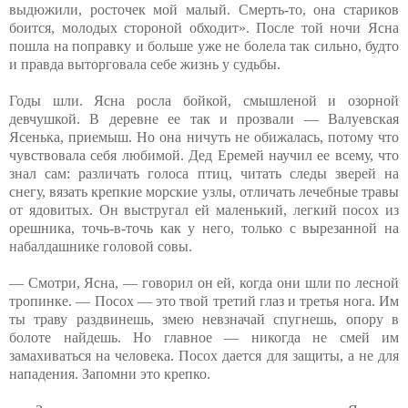
выдюжили, росточек мой малый. Смерть-то, она стариков
боится, молодых стороной обходит». После той ночи Ясна
пошла на поправку и больше уже не болела так сильно, будто
и правда выторговала себе жизнь у судьбы.
Годы шли. Ясна росла бойкой, смышленой и озорной
девчушкой. В деревне ее так и прозвали — Валуевская
Ясенька, приемыш. Но она ничуть не обижалась, потому что
чувствовала себя любимой. Дед Еремей научил ее всему, что
знал сам: различать голоса птиц, читать следы зверей на
снегу, вязать крепкие морские узлы, отличать лечебные травы
от ядовитых. Он выстругал ей маленький, легкий посох из
орешника, точь-в-точь как у него, только с вырезанной на
набалдашнике головой совы.
— Смотри, Ясна, — говорил он ей, когда они шли по лесной
тропинке. — Посох — это твой третий глаз и третья нога. Им
ты траву раздвинешь, змею невзначай спугнешь, опору в
болоте найдешь. Но главное — никогда не смей им
замахиваться на человека. Посох дается для защиты, а не для
нападения. Запомни это крепко.