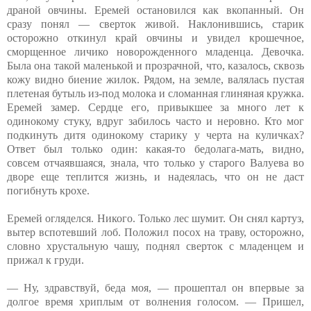
драной овчины. Еремей остановился как вкопанный. Он
сразу понял — сверток живой. Наклонившись, старик
осторожно откинул край овчины и увидел крошечное,
сморщенное личико новорожденного младенца. Девочка.
Была она такой маленькой и прозрачной, что, казалось, сквозь
кожу видно биение жилок. Рядом, на земле, валялась пустая
плетеная бутыль из-под молока и сломанная глиняная кружка.
Еремей замер. Сердце его, привыкшее за много лет к
одинокому стуку, вдруг забилось часто и неровно. Кто мог
подкинуть дитя одинокому старику у черта на куличках?
Ответ был только один: какая-то бедолага-мать, видно,
совсем отчаявшаяся, знала, что только у старого Валуева во
дворе еще теплится жизнь, и надеялась, что он не даст
погибнуть крохе.
Еремей огляделся. Никого. Только лес шумит. Он снял картуз,
вытер вспотевший лоб. Положил посох на траву, осторожно,
словно хрустальную чашу, поднял сверток с младенцем и
прижал к груди.
— Ну, здравствуй, беда моя, — прошептал он впервые за
долгое время хриплым от волнения голосом. — Пришел,