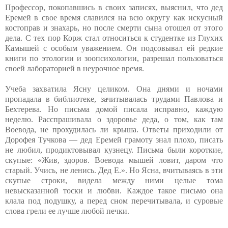
Профессор, покопавшись в своих записях, выяснил, что дед
Еремей в свое время славился на всю округу как искусный
костоправ и знахарь, но после смерти сына отошел от этого
дела. С тех пор Корж стал относиться к студентке из Глухих
Камышей с особым уважением. Он подсовывал ей редкие
книги по этологии и зоопсихологии, разрешал пользоваться
своей лабораторией в неурочное время.
Учеба захватила Ясну целиком. Она днями и ночами
пропадала в библиотеке, зачитывалась трудами Павлова и
Бехтерева. Но письма домой писала исправно, каждую
неделю. Расспрашивала о здоровье деда, о том, как там
Воевода, не прохудилась ли крыша. Ответы приходили от
Дорофея Тучкова — дед Еремей грамоту знал плохо, писать
не любил, продиктовывал кузнецу. Письма были короткие,
скупые: «Жив, здоров. Воевода мышей ловит, даром что
старый. Учись, не ленись. Дед Е.». Но Ясна, вчитываясь в эти
скупые строки, видела между ними целые тома
невысказанной тоски и любви. Каждое такое письмо она
клала под подушку, а перед сном перечитывала, и суровые
слова грели ее лучше любой печки.