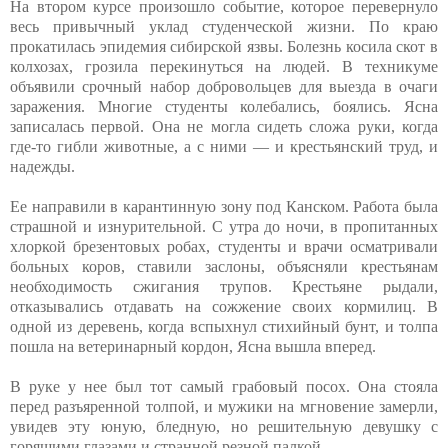
На втором курсе произошло событие, которое перевернуло
весь привычный уклад студенческой жизни. По краю
прокатилась эпидемия сибирской язвы. Болезнь косила скот в
колхозах, грозила перекинуться на людей. В техникуме
объявили срочный набор добровольцев для выезда в очаги
заражения. Многие студенты колебались, боялись. Ясна
записалась первой. Она не могла сидеть сложа руки, когда
где-то гибли животные, а с ними — и крестьянский труд, и
надежды.
Ее направили в карантинную зону под Канском. Работа была
страшной и изнурительной. С утра до ночи, в пропитанных
хлоркой брезентовых робах, студенты и врачи осматривали
больных коров, ставили заслоны, объясняли крестьянам
необходимость сжигания трупов. Крестьяне рыдали,
отказывались отдавать на сожжение своих кормилиц. В
одной из деревень, когда вспыхнул стихийный бунт, и толпа
пошла на ветеринарный кордон, Ясна вышла вперед.
В руке у нее был тот самый грабовый посох. Она стояла
перед разъяренной толпой, и мужики на мгновение замерли,
увидев эту юную, бледную, но решительную девушку с
горящими глазами и странной резной палкой.