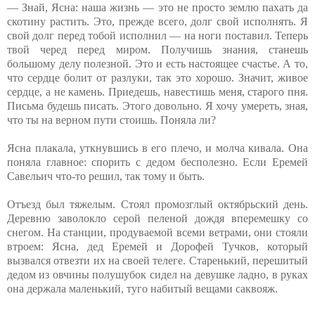
— Знай, Ясна: наша жизнь — это не просто землю пахать да
скотину растить. Это, прежде всего, долг свой исполнять. Я
свой долг перед тобой исполнил — на ноги поставил. Теперь
твой черед перед миром. Получишь знания, станешь
большому делу полезной. Это и есть настоящее счастье. А то,
что сердце болит от разлуки, так это хорошо. Значит, живое
сердце, а не камень. Приедешь, навестишь меня, старого пня.
Письма будешь писать. Этого довольно. Я хочу умереть, зная,
что ты на верном пути стоишь. Поняла ли?
Ясна плакала, уткнувшись в его плечо, и молча кивала. Она
поняла главное: спорить с дедом бесполезно. Если Еремей
Савельич что-то решил, так тому и быть.
Отъезд был тяжелым. Стоял промозглый октябрьский день.
Деревню заволокло серой пеленой дождя вперемешку со
снегом. На станции, продуваемой всеми ветрами, они стояли
втроем: Ясна, дед Еремей и Дорофей Тучков, который
вызвался отвезти их на своей телеге. Старенький, перешитый
дедом из овчины полушубок сидел на девушке ладно, в руках
она держала маленький, туго набитый вещами саквояж.