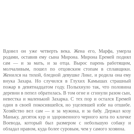
Вдовел он уже четверть века. Жена его, Марфа, умерла
родами, оставив ему сына Мирона. Мирона Еремей поднял
сам — и за мать, и за отца. Вырос парень работящим,
молчаливым, пошел по отцовским стопам в сплавщики.
Женился на тихой, бледной девушке Лике, и родила она ему
внука Захара. Но случился в Глухих Камышах страшный
пожар в девятнадцатом году. Полыхнуло так, что половина
деревни в пепел обратилась. В том огне и сгинули разом сын,
невестка и маленький Захарка. С тех пор и остался Еремей
один в своей покосившейся, но уцелевшей избе на отшибе.
Хозяйство вел сам — и за мужика, и за бабу. Держал козу
Маньку, десяток кур и здоровенного черного кота по кличке
Воевода, который был размером с небольшую собаку и
обладал нравом, куда более суровым, чем у самого хозяина.