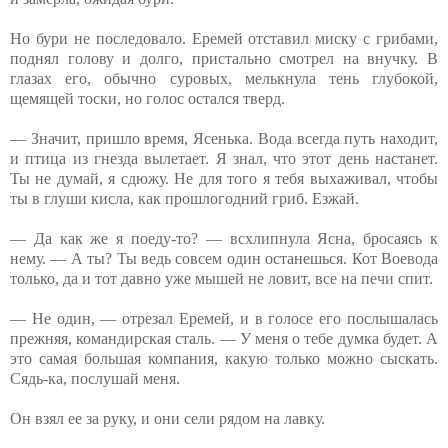
Но бури не последовало. Еремей отставил миску с грибами,
поднял голову и долго, пристально смотрел на внучку. В
глазах его, обычно суровых, мелькнула тень глубокой,
щемящей тоски, но голос остался тверд.
— Значит, пришло время, Ясенька. Вода всегда путь находит,
и птица из гнезда вылетает. Я знал, что этот день настанет.
Ты не думай, я сдюжу. Не для того я тебя выхаживал, чтобы
ты в глуши кисла, как прошлогодний гриб. Езжай.
— Да как же я поеду-то? — всхлипнула Ясна, бросаясь к
нему. — А ты? Ты ведь совсем один останешься. Кот Воевода
только, да и тот давно уже мышей не ловит, все на печи спит.
— Не один, — отрезал Еремей, и в голосе его послышалась
прежняя, командирская сталь. — У меня о тебе думка будет. А
это самая большая компания, какую только можно сыскать.
Сядь-ка, послушай меня.
Он взял ее за руку, и они сели рядом на лавку.