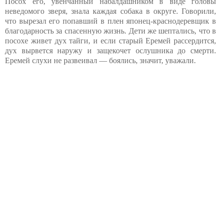
Посох его, увенчанный набалдашником в виде головы
неведомого зверя, знала каждая собака в округе. Говорили,
что вырезал его попавший в плен японец-краснодеревщик в
благодарность за спасенную жизнь. Дети же шептались, что в
посохе живет дух тайги, и если старый Еремей рассердится,
дух вырвется наружу и защекочет ослушника до смерти.
Еремей слухи не развеивал — боялись, значит, уважали.