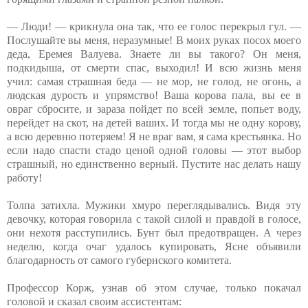
— Люди! — крикнула она так, что ее голос перекрыл гул. —
Послушайте вы меня, неразумные! В моих руках посох моего
деда, Еремея Валуева. Знаете ли вы такого? Он меня,
подкидыша, от смерти спас, выходил! И всю жизнь меня
учил: самая страшная беда — не мор, не голод, не огонь, а
людская дурость и упрямство! Ваша корова пала, вы ее в
овраг сбросите, и зараза пойдет по всей земле, попьет воду,
перейдет на скот, на детей ваших. И тогда мы не одну корову,
а всю деревню потеряем! Я не враг вам, я сама крестьянка. Но
если надо спасти стадо ценой одной головы — этот выбор
страшный, но единственно верный. Пустите нас делать нашу
работу!
Толпа затихла. Мужики хмуро переглядывались. Видя эту
девочку, которая говорила с такой силой и правдой в голосе,
они нехотя расступились. Бунт был предотвращен. А через
неделю, когда очаг удалось купировать, Ясне объявили
благодарность от самого губернского комитета.
Профессор Корж, узнав об этом случае, только покачал
головой и сказал своим ассистентам: