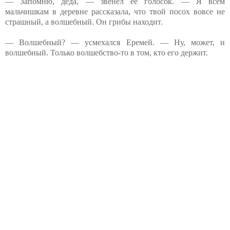
— Запомню, деда, — звенел ее голосок. — Я всем
мальчишкам в деревне рассказала, что твой посох вовсе не
страшный, а волшебный. Он грибы находит.
— Волшебный? — усмехался Еремей. — Ну, может, и
волшебный. Только волшебство-то в том, кто его держит.