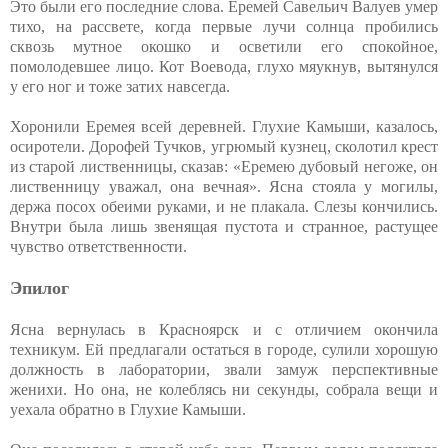
Это были его последние слова. Еремей Савельич Валуев умер
тихо, на рассвете, когда первые лучи солнца пробились
сквозь мутное окошко и осветили его спокойное,
помолодевшее лицо. Кот Воевода, глухо мяукнув, вытянулся
у его ног и тоже затих навсегда.
Хоронили Еремея всей деревней. Глухие Камыши, казалось,
осиротели. Дорофей Тучков, угрюмый кузнец, сколотил крест
из старой лиственницы, сказав: «Еремею дубовый негоже, он
лиственницу уважал, она вечная». Ясна стояла у могилы,
держа посох обеими руками, и не плакала. Слезы кончились.
Внутри была лишь звенящая пустота и странное, растущее
чувство ответственности.
Эпилог
Ясна вернулась в Красноярск и с отличием окончила
техникум. Ей предлагали остаться в городе, сулили хорошую
должность в лаборатории, звали замуж перспективные
женихи. Но она, не колеблясь ни секунды, собрала вещи и
уехала обратно в Глухие Камыши.