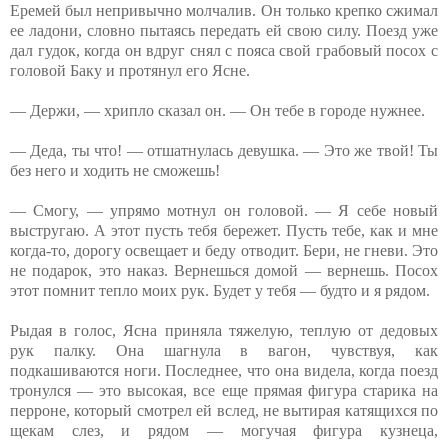
Еремей был непривычно молчалив. Он только крепко сжимал
ее ладони, словно пытаясь передать ей свою силу. Поезд уже
дал гудок, когда он вдруг снял с пояса свой грабовый посох с
головой Баку и протянул его Ясне.
— Держи, — хрипло сказал он. — Он тебе в городе нужнее.
— Деда, ты что! — отшатнулась девушка. — Это же твой! Ты
без него и ходить не сможешь!
— Смогу, — упрямо мотнул он головой. — Я себе новый
выстругаю. А этот пусть тебя бережет. Пусть тебе, как и мне
когда-то, дорогу освещает и беду отводит. Бери, не гневи. Это
не подарок, это наказ. Вернешься домой — вернешь. Посох
этот помнит тепло моих рук. Будет у тебя — будто и я рядом.
Рыдая в голос, Ясна приняла тяжелую, теплую от дедовых
рук палку. Она шагнула в вагон, чувствуя, как
подкашиваются ноги. Последнее, что она видела, когда поезд
тронулся — это высокая, все еще прямая фигура старика на
перроне, который смотрел ей вслед, не вытирая катящихся по
щекам слез, и рядом — могучая фигура кузнеца,