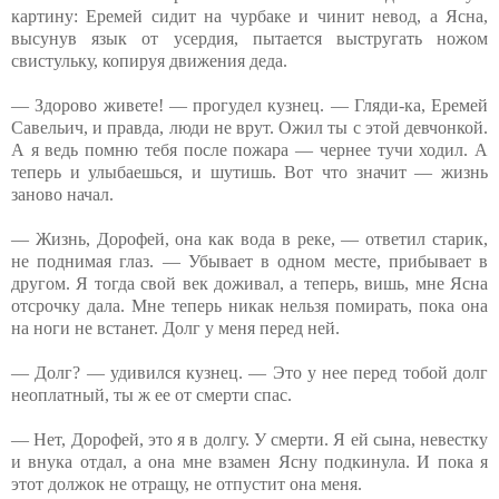
картину: Еремей сидит на чурбаке и чинит невод, а Ясна,
высунув язык от усердия, пытается выстругать ножом
свистульку, копируя движения деда.
— Здорово живете! — прогудел кузнец. — Гляди-ка, Еремей
Савельич, и правда, люди не врут. Ожил ты с этой девчонкой.
А я ведь помню тебя после пожара — чернее тучи ходил. А
теперь и улыбаешься, и шутишь. Вот что значит — жизнь
заново начал.
— Жизнь, Дорофей, она как вода в реке, — ответил старик,
не поднимая глаз. — Убывает в одном месте, прибывает в
другом. Я тогда свой век доживал, а теперь, вишь, мне Ясна
отсрочку дала. Мне теперь никак нельзя помирать, пока она
на ноги не встанет. Долг у меня перед ней.
— Долг? — удивился кузнец. — Это у нее перед тобой долг
неоплатный, ты ж ее от смерти спас.
— Нет, Дорофей, это я в долгу. У смерти. Я ей сына, невестку
и внука отдал, а она мне взамен Ясну подкинула. И пока я
этот должок не отращу, не отпустит она меня.