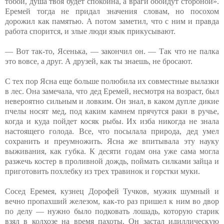
тобой, душа твоя будет спокойна, а враги обойдут стороной».
Еремей тогда не придал значения словам, но посохом
дорожил как памятью. А потом заметил, что с ним и правда
работа спорится, и злые люди язык прикусывают.
— Вот так-то, Ясенька, — закончил он. — Так что не палка
это вовсе, а друг. А друзей, как ты знаешь, не бросают.
С тех пор Ясна еще больше полюбила их совместные вылазки
в лес. Она замечала, что дед Еремей, несмотря на возраст, был
невероятно сильным и ловким. Он знал, в каком дупле дикие
пчелы носят мед, под каким камнем прячутся раки в ручье,
когда и куда пойдет косяк рыбы. Их изба никогда не знала
настоящего голода. Все, что посылала природа, дед умел
сохранить и преумножить. Ясна же впитывала эту науку
выживания, как губка. К десяти годам она уже сама могла
разжечь костер в проливной дождь, поймать силками зайца и
приготовить похлебку из трех травинок и горстки муки.
Сосед Еремея, кузнец Дорофей Тучков, мужик шумный и
вечно пропахший железом, как-то раз пришел к ним во двор
по делу — нужно было подковать лошадь, которую старик
взял в колхозе на время пахоты. Он застал идиллическую