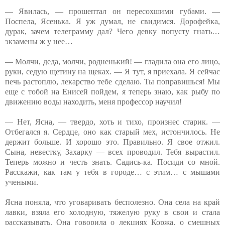
— Явилась, — прошептал он пересохшими губами. —
Поспела, Ясенька. Я уж думал, не свидимся. Дорофейка,
дурак, зачем телеграмму дал? Чего девку попусту гнать…
экзамены ж у нее…
— Молчи, деда, молчи, родненький! — гладила она его лицо,
руки, седую щетину на щеках. — Я тут, я приехала. Я сейчас
печь растоплю, лекарство тебе сделаю. Ты поправишься! Мы
еще с тобой на Енисей пойдем, я теперь знаю, как рыбу по
движению воды находить, меня профессор научил!
— Нет, Ясна, — твердо, хоть и тихо, произнес старик. —
Отбегался я. Сердце, оно как старый мех, истончилось. Не
держит больше. И хорошо это. Правильно. Я свое отжил.
Сына, невестку, Захарку — всех проводил. Тебя вырастил.
Теперь можно и честь знать. Садись-ка. Посиди со мной.
Расскажи, как там у тебя в городе… с этим… с мышами
учеными.
Ясна поняла, что уговаривать бесполезно. Она села на край
лавки, взяла его холодную, тяжелую руку в свои и стала
рассказывать. Она говорила о лекциях Коржа, о смешных