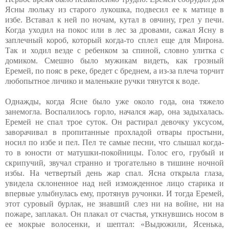
Ясны люльку из старого лукошка, подвесил ее к матице в
избе. Вставал к ней по ночам, кутал в овчину, грел у печи.
Когда уходил на покос или в лес за дровами, сажал Ясну в
заплечный короб, который когда-то сплел еще для Мирона.
Так и ходил везде с ребенком за спиной, словно улитка с
домиком. Смешно было мужикам видеть, как грозный
Еремей, по пояс в реке, бредет с бреднем, а из-за плеча торчит
любопытное личико и маленькие ручки тянутся к воде.
Однажды, когда Ясне было уже около года, она тяжело
занемогла. Воспалилось горло, начался жар, она задыхалась.
Еремей не спал трое суток. Он растирал девочку уксусом,
заворачивал в пропитанные прохладой отвары простыни,
носил по избе и пел. Пел те самые песни, что слышал когда-
то в юности от матушки-покойницы. Голос его, грубый и
скрипучий, звучал странно и трогательно в тишине ночной
избы. На четвертый день жар спал. Ясна открыла глаза,
увидела склоненное над ней изможденное лицо старика и
впервые улыбнулась ему, протянув ручонки. И тогда Еремей,
этот суровый бурлак, не знавший слез ни на войне, ни на
пожаре, заплакал. Он плакал от счастья, уткнувшись носом в
ее мокрые волосенки, и шептал: «Выдюжили, Ясенька,