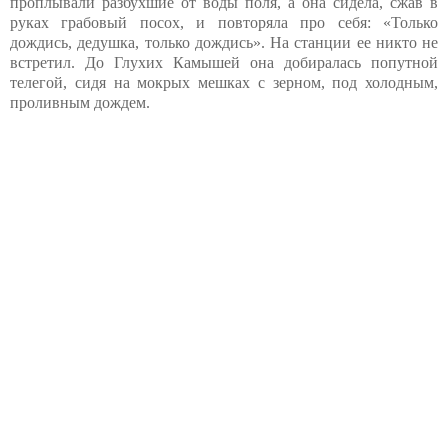
проплывали разбухшие от воды поля, а она сидела, сжав в
руках грабовый посох, и повторяла про себя: «Только
дождись, дедушка, только дождись». На станции ее никто не
встретил. До Глухих Камышей она добиралась попутной
телегой, сидя на мокрых мешках с зерном, под холодным,
проливным дождем.