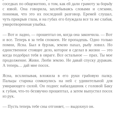
соседках по общежитию, о том, как ей дали грамоту за борьбу
с язвой. Она говорила, захлебываясь словами и слезами,
понимая, что это их последний разговор. Еремей слушал,
чуть прикрыв глаза, и на губах его блуждала все та же слабая,
умиротворенная улыбка.
— Вот и ладно, — прошептал он, когда она закончила. — Вот
и все. Теперь я за тебя спокоен. Не пропадешь. Одно только
помни, Ясна. Был я бурлак, землю пахал, рыбу ловил. Но
единственное стоящее дело, которое я сделал в жизни — это
когда подобрал тебя в овраге. Все остальное — прах. Ты мое
продолжение. Живи. Люби землю. Не давай спуску дуракам.
А теперь… дай мне посох.
Ясна, всхлипывая, вложила в его руки грабовую палку.
Пальцы старика сомкнулись на ней с удивительной для
умирающего силой. Он поднес набалдашник с головой Баку
к губам, что-то беззвучно прошептал, а затем выпустил посох
из рук.
— Пусть теперь тебе сны отгоняет, — выдохнул он.