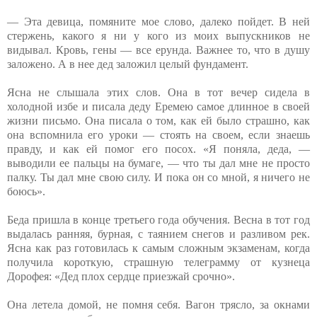
— Эта девица, помяните мое слово, далеко пойдет. В ней
стержень, какого я ни у кого из моих выпускников не
видывал. Кровь, гены — все ерунда. Важнее то, что в душу
заложено. А в нее дед заложил целый фундамент.
Ясна не слышала этих слов. Она в тот вечер сидела в
холодной избе и писала деду Еремею самое длинное в своей
жизни письмо. Она писала о том, как ей было страшно, как
она вспомнила его уроки — стоять на своем, если знаешь
правду, и как ей помог его посох. «Я поняла, деда, —
выводили ее пальцы на бумаге, — что ты дал мне не просто
палку. Ты дал мне свою силу. И пока он со мной, я ничего не
боюсь».
Беда пришла в конце третьего года обучения. Весна в тот год
выдалась ранняя, бурная, с таянием снегов и разливом рек.
Ясна как раз готовилась к самым сложным экзаменам, когда
получила короткую, страшную телеграмму от кузнеца
Дорофея: «Дед плох сердце приезжай срочно».
Она летела домой, не помня себя. Вагон трясло, за окнами