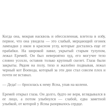
Когда она, мокрая насквозь и обессиленная, влетела в избу,
первое, что она увидела — это слабый, мерцающий огонек
лампадки у икон в красном углу, которые достались еще от
прабабки. На широкой лавке, укрытый старым тулупом,
лежал Еремей. Он был невероятно худ, его могучее тело
словно усохло, оставив только крупный скелет. Глаза были
закрыты. Рядом на полу, тихо и жалобно подвывая, лежал
черный кот Воевода, который за эти дни стал совсем плох и
почти не вставал.
— Деда! — бросилась к нему Ясна, упав на колени.
Еремей открыл глаза. Он долго, будто не веря, вглядывался в
ее лицо, а потом улыбнулся — слабой, едва заметной
улыбкой, от которой у Ясны разорвалось сердце.