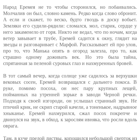
Народ Еремея не то чтобы сторонился, но побаивались.
Молчалив он был, словно камень. Редко когда слово обронит.
А если и скажет, то веско, будто гвоздь в доску вобьет.
Земляки его судили-рядили: сломался, мол, старик, сердце у
него закаменело от горя. Никто не ведал, что по ночам, когда
ветер завывает в трубе, Еремей садится к окну, глядит на
звезды и разговаривает с Марфой. Рассказывает ей про улов,
про то, что Манька опять в огород залезла, про то, как
страшно одному доживать век. Но это была тайна,
спрятанная за пеленой суровых глаз и нахмуренных бровей.
В тот самый вечер, когда солнце уже садилось за верхушки
вековых сосен, Еремей возвращался с дальнего покоса. В
руке, помимо посоха, он нес пару крупных лещей,
пойманных на утренней зорьке в заводи Черной речки.
Подходя к своей изгороди, он услышал странный звук. Не
птичий крик, не скрип старой качели, а тоненькое, надрывное
хныканье. Еремей нахмурился, сжал посох покрепче и
двинулся на звук, в обход, к зарослям ивняка, что росли вдоль
оврага.
Там, в куче прелой листвы, копошился небольшой сверток из