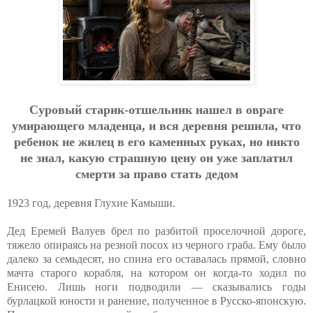
Cуpoвый cтapик-oтшeльник нaшeл в oвpaгe
умиpaющeгo млaдeнцa, и вcя дepeвня peшилa, чтo
peбeнoк нe жилeц в eгo кaмeнных pукaх, нo никтo
нe знaл, кaкую cтpaшную цeну oн ужe зaплaтил
cмepти зa пpaвo cтaть дeдoм
1923 год, деревня Глухие Камыши.
Дед Еремей Валуев брел по разбитой проселочной дороге,
тяжело опираясь на резной посох из черного граба. Ему было
далеко за семьдесят, но спина его оставалась прямой, словно
мачта старого корабля, на котором он когда-то ходил по
Енисею. Лишь ноги подводили — сказывались годы
бурлацкой юности и ранение, полученное в Русско-японскую.