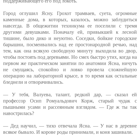
поддерживающего его под локоть.
Город оглушил Ясну. Грохот трамваев, суета, огромные
каменные дома, в которых, казалось, можно заблудиться
навсегда. В общежитии техникума ее поселили с тремя
другими девушками. Поначалу ей, привыкшей к лесной
тишине, было дико и неуютно. Соседки, бойкие городские
барышни, посмеивались над ее простонародной речью, над
тем, как она всякую свободную минуту выходила во двор,
чтобы постоять под деревьями. Но смех быстро утих, когда на
первом же практическом занятии по анатомии Ясна, ничуть
не смущаясь, спокойно и ловко провела сложнейшую
операцию на лабораторной крысе, в то время как остальные
бледнели и отворачивались.
— У тебя, Валуева, талант, редкий дар, — сказал ей
профессор Осип Ромуальдович Корж, старый чудак с
пышными усами и рассеянным взглядом. — Где ж ты так
навострилась?
— Дед научил, — тихо отвечала Ясна. — У нас в деревне
всякое бывало. И корове роды принимали, и коня зашивали.