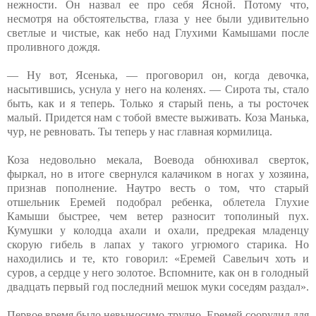
нежности. Он назвал ее про себя Ясной. Потому что,
несмотря на обстоятельства, глаза у нее были удивительно
светлые и чистые, как небо над Глухими Камышами после
проливного дождя.
— Ну вот, Ясенька, — проговорил он, когда девочка,
насытившись, уснула у него на коленях. — Сирота ты, стало
быть, как и я теперь. Только я старый пень, а ты росточек
малый. Придется нам с тобой вместе выживать. Коза Манька,
чур, не ревновать. Ты теперь у нас главная кормилица.
Коза недовольно мекала, Воевода обнюхивал сверток,
фыркал, но в итоге свернулся калачиком в ногах у хозяина,
признав пополнение. Наутро весть о том, что старый
отшельник Еремей подобрал ребенка, облетела Глухие
Камыши быстрее, чем ветер разносит тополиный пух.
Кумушки у колодца ахали и охали, предрекая младенцу
скорую гибель в лапах у такого угрюмого старика. Но
находились и те, кто говорил: «Еремей Савельич хоть и
суров, а сердце у него золотое. Вспомните, как он в голодный
двадцать первый год последний мешок муки соседям раздал».
Первое время было невыносимо трудно. Еремей соорудил для