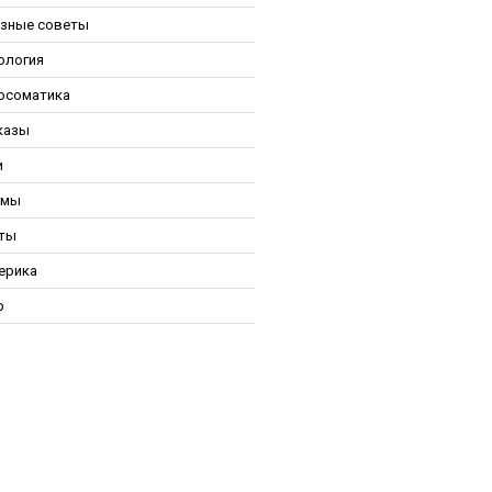
зные советы
ология
осоматика
казы
и
ьмы
ты
ерика
р