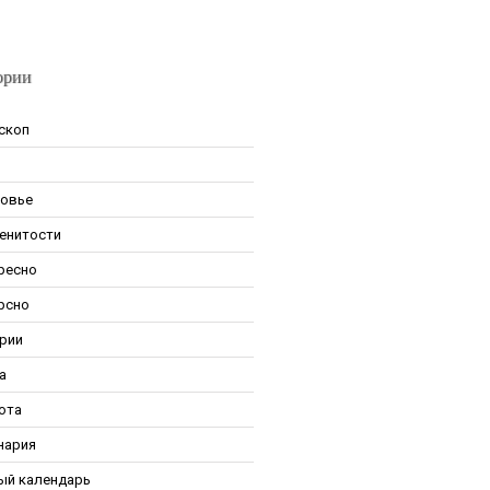
ории
скоп
овье
енитости
ресно
рсно
рии
а
ота
нария
ый календарь