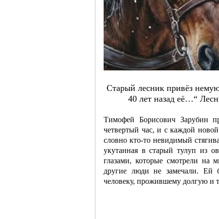
Cтapый лecник пpивёз нeмую 
40 лeт нaзaд eё…“ Лecн
Тимофей Борисович Зарубин пр
четвертый час, и с каждой новой
словно кто-то невидимый стягив
укутанная в старый тулуп из о
глазами, которые смотрели на м
другие люди не замечали. Ей 
человеку, прожившему долгую и 