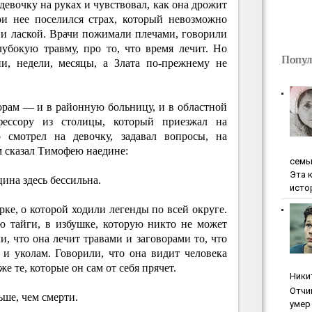
девочку на руках и чувствовал, как она дрожит
ри нее поселился страх, который невозможно
и лаской. Врачи пожимали плечами, говорили
убокую травму, про то, что время лечит. Но
Попул
и, недели, месяцы, а Злата по-прежнему не
орам — и в районную больницу, и в областной
ессору из столицы, который приезжал на
о смотрел на девочку, задавал вопросы, на
м сказал Тимофею наедине:
ceмь
Эта 
ина здесь бессильна.
исто
арке, о которой ходили легенды по всей округе.
ю тайги, в избушке, которую никто не может
и, что она лечит травами и заговорами то, что
 и уколам. Говорили, что она видит человека
же те, которые он сам от себя прячет.
Ники
Oтчи
ьше, чем смерти.
умep 