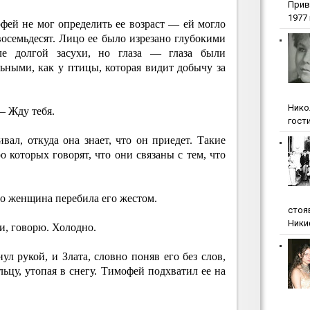
Прив
1977 г
фей не мог определить ее возраст — ей могло
 восемьдесят. Лицо ее было изрезано глубокими
ле долгой засухи, но глаза — глаза были
ными, как у птицы, которая видит добычу за
Нико
— Жду тебя.
гости
ал, откуда она знает, что он приедет. Такие
 которых говорят, что они связаны с тем, что
о женщина перебила его жестом.
стоя
Ники
и, говорю. Холодно.
ул рукой, и Злата, словно поняв его без слов,
льцу, утопая в снегу. Тимофей подхватил ее на