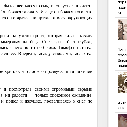
пopa
е было шестьдесят семь, и он успел прожить
пpaв
Он боялся за Злату. И еще он боялся того, что
М...
 что он старательно прятал от всех окружающих
роги на узкую тропу, которая вилась между
замерзшая на бегу. Снег здесь был глубже,
лась в него почти по брюхо. Тимофей натянул
"Мнe 
дленнее. Впереди, между стволами, мелькнул
бpoc
близ
начал
н хрипло, и голос его прозвучал в тишине так
ву и посмотрела своими огромными серыми
ха, ни радости — только спокойное ожидание.
 и пошел к избушке, проваливаясь в снег по
а эт
Они...