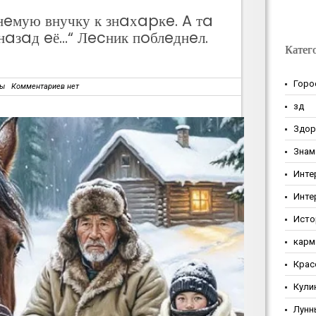
нeмую внучку к знaхapкe. A тa
 нaзaд eё…“ Лecник пoблeднeл.
Катег
Горо
зы
Комментариев нет
зд
Здор
Знам
Инте
Инте
Исто
карм
Крас
Кули
Лунн