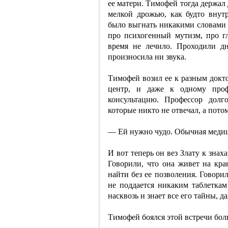
ее матери. Тимофей тогда держал 
мелкой дрожью, как будто внут
было выгнать никакими словами 
про психогенный мутизм, про гл
время не лечило. Проходили дн
произносила ни звука.
Тимофей возил ее к разным докт
центр, и даже к одному проф
консультацию. Профессор долг
которые никто не отвечал, а пото
— Ей нужно чудо. Обычная медиц
И вот теперь он вез Злату к знах
Говорили, что она живет на кра
найти без ее позволения. Говорил
не поддается никаким таблеткам
насквозь и знает все его тайны, да
Тимофей боялся этой встречи бол