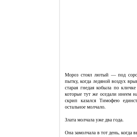
Мороз стоял лютый — под соро
пытку, когда ледяной воздух вры
старая гнедая кобыла по кличке
которые тут же оседали инеем на
скрип казался Тимофею единс
остальное молчало.
Злата молчала уже два года.
Она замолчала в тот день, когда 