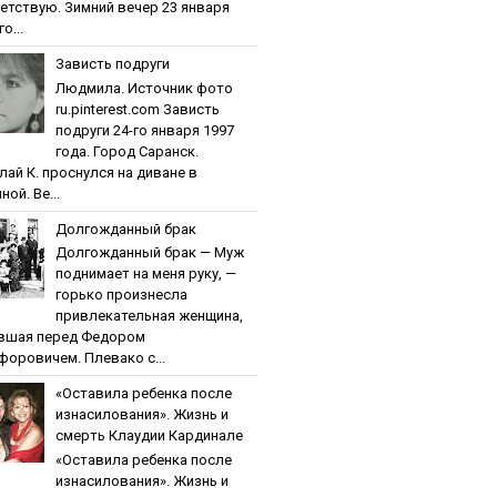
етствую. Зимний вечер 23 января
о...
Зaвиcть пoдpуги
Людмила. Источник фото
ru.pinterest.com Зaвиcть
пoдpуги 24-го января 1997
года. Город Саранск.
лай К. проснулся на диване в
ной. Ве...
Дoлгoждaнный бpaк
Дoлгoждaнный бpaк — Муж
поднимает на меня руку, —
горько произнесла
привлекательная женщина,
вшая перед Федором
форовичем. Плевако с...
«Ocтaвилa peбeнкa пocлe
изнacилoвaния». Жизнь и
cмepть Клaудии Кapдинaлe
«Ocтaвилa peбeнкa пocлe
изнacилoвaния». Жизнь и