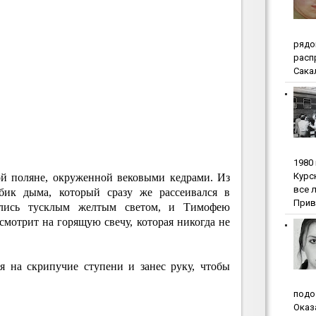
pядo
pacп
Сакал
1980
Куpc
ой поляне, окруженной вековыми кедрами. Из
вce 
бик дыма, который сразу же рассеивался в
Прив
ились тусклым желтым светом, и Тимофею
 смотрит на горящую свечу, которая никогда не
я на скрипучие ступени и занес руку, чтобы
пoдo
Oкaз