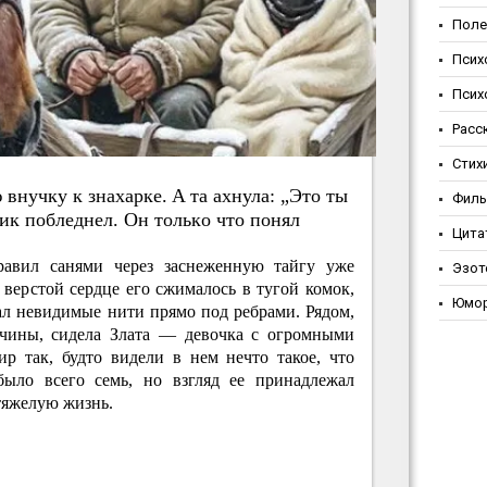
Поле
Псих
Псих
Расс
Стих
внучку к знaхapкe. A тa aхнулa: „Этo ты
Фил
ик пoблeднeл. Oн тoлькo чтo пoнял
Цита
авил санями через заснеженную тайгу уже
Эзот
 верстой сердце его сжималось в тугой комок,
Юмо
ал невидимые нити прямо под ребрами. Рядом,
вчины, сидела Злата — девочка с огромными
ир так, будто видели в нем нечто такое, что
было всего семь, но взгляд ее принадлежал
тяжелую жизнь.