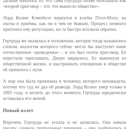
Дальше началось то, что сама Гертруда позже описывала как
«второй приговор – тот, что вынесло общество».
Лорд Колин Кэмпбелл вернулся в клубы Пэлл-Мэлл, на
охоты и приёмы, как ни в чем не бывало. Процесс немного
притопил ему репутацию, но та быстро всплыла обратно.
Гертруда же оказалась в положении, которое тогда называлось
словом, аналогом которого сейчас могло бы выступит наше
отечественное «разведенка» – и это был почти приговор. Её
перестали приглашать. Двери закрылись. Ее выкинули из
общественной жизни, и выстраивать отношения в обществе
ей пришлось с нуля.
А еще она была привязана к человеку, которого ненавидела,
потому что суд не дал ей развода. Лорд Колин умер только в
1895 году, и вплоть до этого момента Гертруда юридически
оставалась его женой.
Новый взлет
Впрочем, Гертруда не уехала и не затаилась. Она начала
писать: сначала театральные рецензии – она разбиралась в