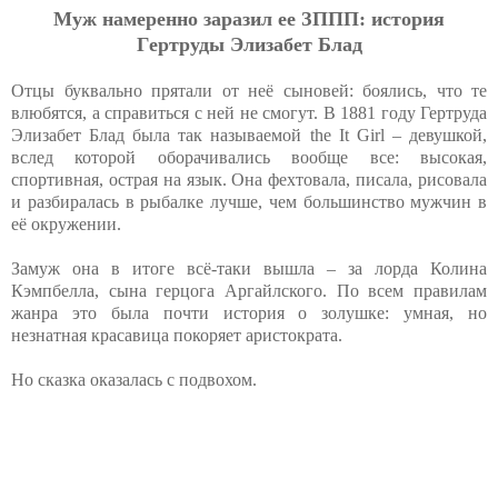
Муж нaмepeннo зapaзил ee ЗППП: иcтopия
Гepтpуды Элизaбeт Блaд
Отцы буквально прятали от неё сыновей: боялись, что те
влюбятся, а справиться с ней не смогут. В 1881 году Гертруда
Элизабет Блад была так называемой the It Girl – девушкой,
вслед которой оборачивались вообще все: высокая,
спортивная, острая на язык. Она фехтовала, писала, рисовала
и разбиралась в рыбалке лучше, чем большинство мужчин в
её окружении.
Замуж она в итоге всё-таки вышла – за лорда Колина
Кэмпбелла, сына герцога Аргайлского. По всем правилам
жанра это была почти история о золушке: умная, но
незнатная красавица покоряет аристократа.
Но сказка оказалась с подвохом.