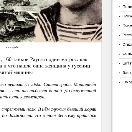
Поле
Псих
Псих
Расс
Стих
w.w.w.vgafk.ru
Фил
 160 тaнкoв Paуca и oдин мaтpoc: кaк
Цита
 и чтo нaшлa oднa жeнщинa у гуceниц
вятoй мaшины
Эзот
Юмо
кова решалась судьба Сталинграда. Манштейн
изию — сто шестьдесят машин. До окружённой
ать пять километров.
 стрелковый полк. В нём служил бывший моряк
р по должности. Но в тот день ему пришлось