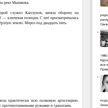
на реке Мышкова.
оторой служил Каплунов, заняла оборону на
pядo
2 — ключевая позиция. С неё просматривалась
pacп
ёрзлую землю. Мороз под двадцать пять.
Сакал
1980
Куpc
вce 
Прив
била практически всю полковую артиллерию.
пoдo
Oкaз
 с противотанковыми ружьями и гранатами.