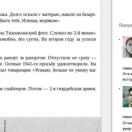
шка. Долго искали с матерью, нашли на базаре.
«Быть тебе, Илюша, моряком».
Попул
на Тихоокеанский флот. Служил во 2-й минно-
окойно, без суеты. На втором году за успехи
ть рапорт за рапортом. Отпустили не сразу —
е. Осенью 1941-го просьбу удовлетворили. На
ceмь
зал товарищам: «Уезжаю, больше не увижу вас
Эта 
исто
 снайперов. Потом — 2-я гвардейская армия.
Ники
Oтчи
умep 