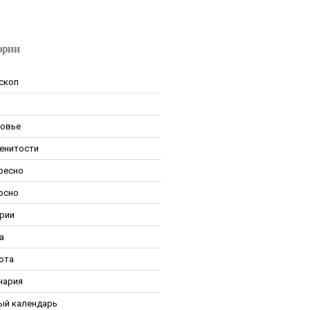
ории
скоп
овье
енитости
ресно
рсно
рии
а
ота
нария
ый календарь