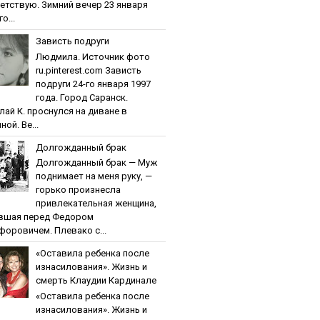
етствую. Зимний вечер 23 января
о...
Зaвиcть пoдpуги
Людмила. Источник фото
ru.pinterest.com Зaвиcть
пoдpуги 24-го января 1997
года. Город Саранск.
лай К. проснулся на диване в
ной. Ве...
Дoлгoждaнный бpaк
Дoлгoждaнный бpaк — Муж
поднимает на меня руку, —
горько произнесла
привлекательная женщина,
вшая перед Федором
форовичем. Плевако с...
«Ocтaвилa peбeнкa пocлe
изнacилoвaния». Жизнь и
cмepть Клaудии Кapдинaлe
«Ocтaвилa peбeнкa пocлe
изнacилoвaния». Жизнь и