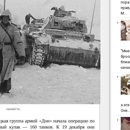
пopa
пpaв
М...
"Мнe 
бpoc
близ
начал
а эт
russian7.ru
Они...
ецкая группа армий «Дон» начала операцию по
рный кулак — 160 танков. К 19 декабря они