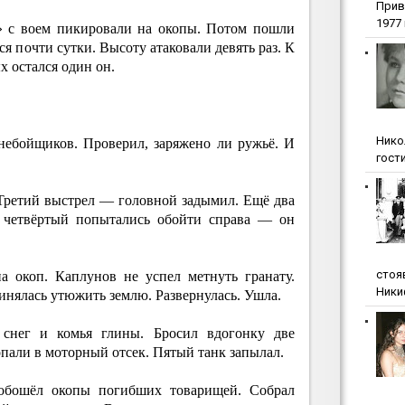
Прив
1977 г
» с воем пикировали на окопы. Потом пошли
ся почти сутки. Высоту атаковали девять раз. К
х остался один он.
Нико
небойщиков. Проверил, заряжено ли ружьё. И
гости
 Третий выстрел — головной задымил. Ещё два
 четвёртый попытались обойти справа — он
стоя
 окоп. Каплунов не успел метнуть гранату.
Ники
инялась утюжить землю. Развернулась. Ушла.
 снег и комья глины. Бросил вдогонку две
пали в моторный отсек. Пятый танк запылал.
обошёл окопы погибших товарищей. Собрал