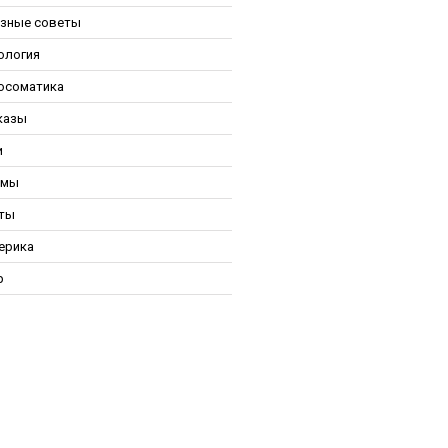
зные советы
ология
осоматика
казы
и
ьмы
ты
ерика
р