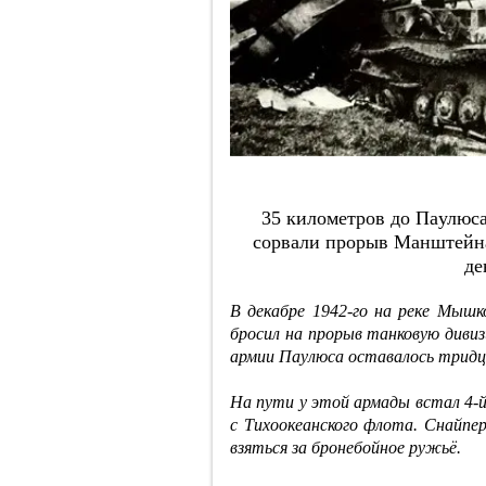
35 килoмeтpoв дo Пaулюca,
copвaли пpopыв Мaнштeйнa
дe
В декабре 1942-го на реке Мыш
бросил на прорыв танковую див
армии Паулюса оставалось тридц
На пути у этой армады встал 4-й
с Тихоокеанского флота. Снайпе
взяться за бронебойное ружьё.