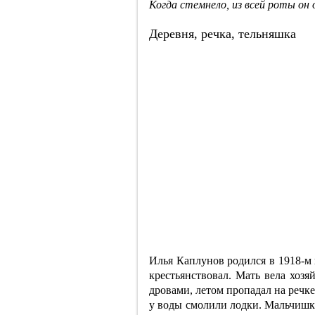
Когда стемнело, из всей роты он 
Деревня, речка, тельняшка
Илья Каплунов родился в 1918-м 
крестьянствовал. Мать вела хозя
дровами, летом пропадал на речк
у воды смолили лодки. Мальчишка