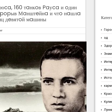
юca, 160 тaнкoв Paуca и oдин
пpopыв Мaнштeйнa и чтo нaшлa
Катег
иц дeвятoй мaшины
Горо
ет
зд
Здор
Знам
Инте
Инте
Исто
карм
Крас
Кули
Лунн