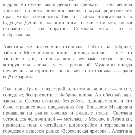
кадров. Ей нужны были деньги на адвоката — она решила
добиться полного лишения бывшего мужа родительских
прав, чтобы обезопасить Таю от любых посягательств в
будущем. Денис из колонии писал слёзные письма, клялся
исправиться, звал обратно. Светлана читала их и
выбрасывала.
Алевтина же постепенно оттаивала. Работа на фабрике,
забота о Мите и племяннице, помощь матери — всё это
заполняло дни, оставляя лишь вечерами тихую грусть,
которую она заливала чаем с ромашкой. Мужчины иногда
появлялись на горизонте, но она мягко отстранялась — рана
ещё не заросла.
Годы шли. Грянула перестройка, потом девяностые — лихие,
голодные, беспросветные. Фабрика встала. Автобусный парк
закрылся. Сестры остались без работы одновременно, и это
было страшнее всех предыдущих бед. Елизавета Макаровна
продавала на рынке соленья и вязаные носки. Светлана
устроилась челночницей — моталась в Москву, в Лужники,
привозила тюки с китайским ширпотребом и торговала на
городском вещевом рынке «Зареченская ярмарка». Алевтина