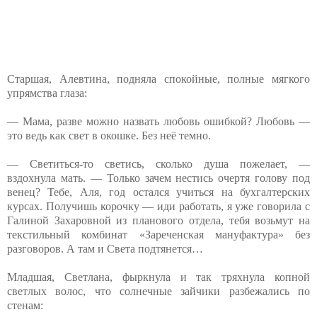
Старшая, Алевтина, подняла спокойные, полные мягкого
упрямства глаза:
— Мама, разве можно назвать любовь ошибкой? Любовь —
это ведь как свет в окошке. Без неё темно.
— Светиться-то светись, сколько душа пожелает, —
вздохнула мать. — Только зачем нестись очертя голову под
венец? Тебе, Аля, год остался учиться на бухгалтерских
курсах. Получишь корочку — иди работать, я уже говорила с
Галиной Захаровной из планового отдела, тебя возьмут на
текстильный комбинат «Зареченская мануфактура» без
разговоров. А там и Света подтянется…
Младшая, Светлана, фыркнула и так тряхнула копной
светлых волос, что солнечные зайчики разбежались по
стенам: