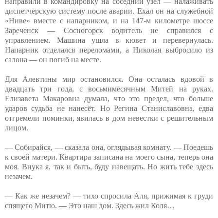
направили в командировку на соседний узел — налаживать
диспетчерскую систему после аварии. Ехал он на служебной
«Ниве» вместе с напарником, и на 147-м километре шоссе
Зареченск — Сосногорск водитель не справился с
управлением. Машина ушла в кювет и перевернулась.
Напарник отделался переломами, а Николая выбросило из
салона — он погиб на месте.
Для Алевтины мир остановился. Она осталась вдовой в
двадцать три года, с восьмимесячным Митей на руках.
Елизавета Макаровна думала, что это предел, что больше
ударов судьба не нанесёт. Но Регина Станиславовна, едва
отгремели поминки, явилась в дом невестки с решительным
лицом.
— Собирайся, — сказала она, оглядывая комнату. — Поедешь
к своей матери. Квартира записана на моего сына, теперь она
моя. Внука я, так и быть, буду навещать. Но жить тебе здесь
незачем.
— Как же незачем? — тихо спросила Аля, прижимая к груди
спящего Митю. — Это наш дом. Здесь жил Коля…