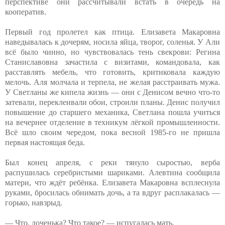
перспективе они рассчитывали встать в очередь на
кооператив.
Первый год пролетел как птица. Елизавета Макаровна
наведывалась к дочерям, носила яйца, творог, соленья. У Али
всё было чинно, но чувствовалась тень свекрови: Регина
Станиславовна зачастила с визитами, командовала, как
расставлять мебель, что готовить, критиковала каждую
мелочь. Аля молчала и терпела, не желая расстраивать мужа.
У Светланы же кипела жизнь — они с Денисом вечно что-то
затевали, переклеивали обои, строили планы. Денис получил
повышение до старшего механика, Светлана пошла учиться
на вечернее отделение в техникум лёгкой промышленности.
Всё шло своим чередом, пока весной 1985-го не пришла
первая настоящая беда.
Был конец апреля, с реки тянуло сыростью, верба
распушилась серебристыми шариками. Алевтина сообщила
матери, что ждёт ребёнка. Елизавета Макаровна всплеснула
руками, бросилась обнимать дочь, а та вдруг расплакалась —
горько, навзрыд.
— Что, доченька? Что такое? — испугалась мать.