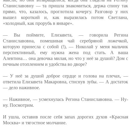
Станиславовну — та пришла знакомиться, держа спину так
прямо, что, казалось, проглотила кочергу. Разговор у них
вышел короткий и, как выразилась потом Светлана,
«холодный, как прорубь в январе».
— Вы поймите, Елизавета, — говорила Регина
Станиславовна, помешивая чай серебряной ложечкой,
которую принесла с собой (!), — Николай у меня мальчик
перспективный, ему нужна жена под стать. А ваша
Алевтина… она девочка милая, но что у неё за душой? Дом с
печным отоплением и удобства во дворе?
— У неё за душой доброе сердце и голова на плечах, —
ответила Елизавета Макаровна, стиснув зубы. — А достаток
— дело наживное.
— Наживное, — усмехнулась Регина Станиславовна. — Ну-
ну. Посмотрим.
И ушла, оставив после себя запах дорогих духов «Красная
Москва» и тягостное молчание.