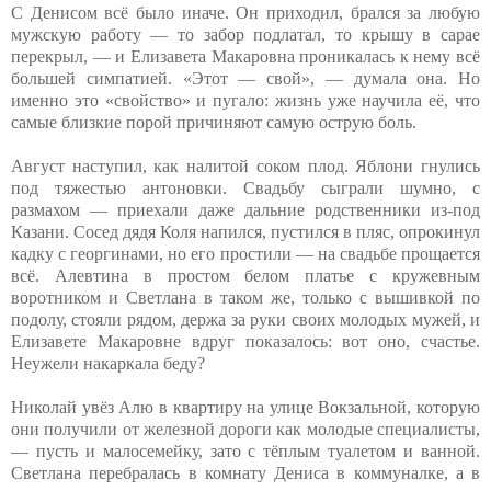
С Денисом всё было иначе. Он приходил, брался за любую
мужскую работу — то забор подлатал, то крышу в сарае
перекрыл, — и Елизавета Макаровна проникалась к нему всё
большей симпатией. «Этот — свой», — думала она. Но
именно это «свойство» и пугало: жизнь уже научила её, что
самые близкие порой причиняют самую острую боль.
Август наступил, как налитой соком плод. Яблони гнулись
под тяжестью антоновки. Свадьбу сыграли шумно, с
размахом — приехали даже дальние родственники из-под
Казани. Сосед дядя Коля напился, пустился в пляс, опрокинул
кадку с георгинами, но его простили — на свадьбе прощается
всё. Алевтина в простом белом платье с кружевным
воротником и Светлана в таком же, только с вышивкой по
подолу, стояли рядом, держа за руки своих молодых мужей, и
Елизавете Макаровне вдруг показалось: вот оно, счастье.
Неужели накаркала беду?
Николай увёз Алю в квартиру на улице Вокзальной, которую
они получили от железной дороги как молодые специалисты,
— пусть и малосемейку, зато с тёплым туалетом и ванной.
Светлана перебралась в комнату Дениса в коммуналке, а в