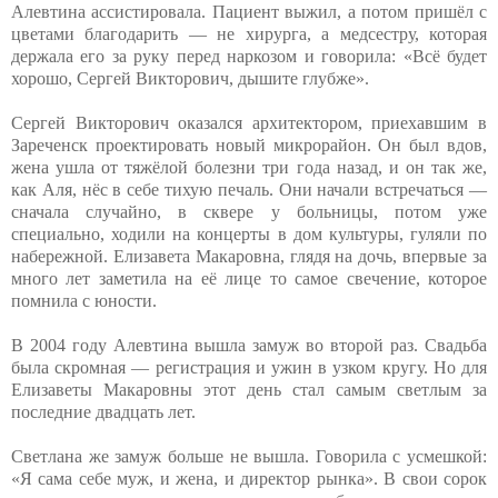
Алевтина ассистировала. Пациент выжил, а потом пришёл с
цветами благодарить — не хирурга, а медсестру, которая
держала его за руку перед наркозом и говорила: «Всё будет
хорошо, Сергей Викторович, дышите глубже».
Сергей Викторович оказался архитектором, приехавшим в
Зареченск проектировать новый микрорайон. Он был вдов,
жена ушла от тяжёлой болезни три года назад, и он так же,
как Аля, нёс в себе тихую печаль. Они начали встречаться —
сначала случайно, в сквере у больницы, потом уже
специально, ходили на концерты в дом культуры, гуляли по
набережной. Елизавета Макаровна, глядя на дочь, впервые за
много лет заметила на её лице то самое свечение, которое
помнила с юности.
В 2004 году Алевтина вышла замуж во второй раз. Свадьба
была скромная — регистрация и ужин в узком кругу. Но для
Елизаветы Макаровны этот день стал самым светлым за
последние двадцать лет.
Светлана же замуж больше не вышла. Говорила с усмешкой:
«Я сама себе муж, и жена, и директор рынка». В свои сорок