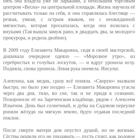
пять она владела уже не ларьками, а небольшим торговым
центром «Весна» на центральной площади. Жизнь научила её
рассчитывать только на себя, и она справлялась блестяще —
резкая, умная, с острым языком, но с неожиданной
мягкостью, которая просыпалась, когда она возилась с
внуками (Тая вышла замуж рано, в двадцать два, за молодого
прокурора, и родила двойню).
В 2009 году Елизавета Макаровна, сидя в своей мастерской,
дошивала очередное одеяло — «Морозное утро», из
серебристых и голубых лоскутов, — и вдруг уронила иглу.
Подняла, снова уронила. Левая рука онемела. Инсульт.
Алевтина, как медик, сразу всё поняла. «Скорую» вызвали
быстро, но было уже поздно — Елизавета Макаровна угасла
через два дня, тихо, во сне, так и не придя в сознание.
Похоронили её на Зареченском кладбище, рядом с Алексеем
Ильичом. День был солнечный, и дубы на Садовом переулке
роняли жёлуди на мягкую землю, будто отдавая последний
поклон.
После смерти матери дом опустел душой, но не жизнью.
Сёстры решили его не продавать — пусть стоит, как родовое