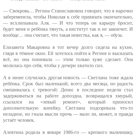
— Свекровь… Регина Станиславовна говорит, что я нарочно
забеременела, чтобы Николая к себе привязать окончательно,
— всхлипывала Аля. — И что теперь он карьеру бросит,
будет меня и ребёнка тянуть, а институт так и не закончит. И
вообще… она считает, что такая невестка, как я, — обуза.
Елизавета Макаровна в тот вечер долго сидела на кухне,
глядя в тёмное окно. Ей хотелось пойти к Регине и высказать
всё, но она понимала — этим только хуже сделает. Она
молилась про себя, чтобы у дочери хватило сил.
А в июне случилась другая новость — Светлана тоже ждала
ребёнка. Срок был маленький, всего два месяца, но радость
смешивалась с тревогой: Денис в последние недели стал
задерживаться на работе допоздна, возвращался хмурый,
ссылался на «левый ремонт», который приносил
дополнительную копейку. Светлана подозревала что-то
неладное, но гнала мысли прочь — мало ли, может, и правда
устаёт человек.
Алевтина родила в январе 1986-го — крепкого мальчишку,