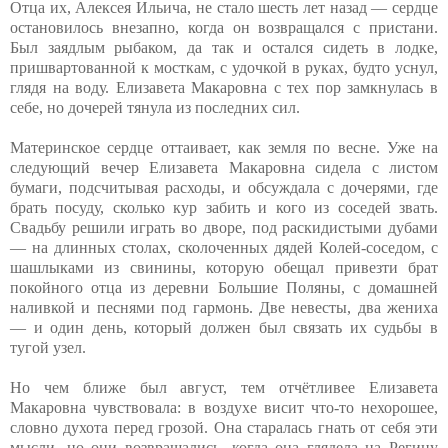
Отца их, Алексея Ильича, не стало шесть лет назад — сердце
остановилось внезапно, когда он возвращался с пристани.
Был заядлым рыбаком, да так и остался сидеть в лодке,
пришвартованной к мосткам, с удочкой в руках, будто уснул,
глядя на воду. Елизавета Макаровна с тех пор замкнулась в
себе, но дочерей тянула из последних сил.
Материнское сердце оттаивает, как земля по весне. Уже на
следующий вечер Елизавета Макаровна сидела с листом
бумаги, подсчитывая расходы, и обсуждала с дочерями, где
брать посуду, сколько кур забить и кого из соседей звать.
Свадьбу решили играть во дворе, под раскидистыми дубами
— на длинных столах, сколоченных дядей Колей-соседом, с
шашлыками из свинины, которую обещал привезти брат
покойного отца из деревни Большие Поляны, с домашней
наливкой и песнями под гармонь. Две невесты, два жениха
— и один день, который должен был связать их судьбы в
тугой узел.
Но чем ближе был август, тем отчётливее Елизавета
Макаровна чувствовала: в воздухе висит что-то нехорошее,
словно духота перед грозой. Она старалась гнать от себя эти
мысли, но они возвращались, когда она глядела на Регину