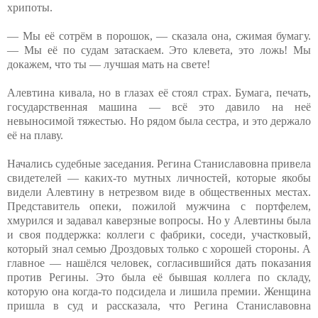
хрипоты.
— Мы её сотрём в порошок, — сказала она, сжимая бумагу.
— Мы её по судам затаскаем. Это клевета, это ложь! Мы
докажем, что ты — лучшая мать на свете!
Алевтина кивала, но в глазах её стоял страх. Бумага, печать,
государственная машина — всё это давило на неё
невыносимой тяжестью. Но рядом была сестра, и это держало
её на плаву.
Начались судебные заседания. Регина Станиславовна привела
свидетелей — каких-то мутных личностей, которые якобы
видели Алевтину в нетрезвом виде в общественных местах.
Представитель опеки, пожилой мужчина с портфелем,
хмурился и задавал каверзные вопросы. Но у Алевтины была
и своя поддержка: коллеги с фабрики, соседи, участковый,
который знал семью Дроздовых только с хорошей стороны. А
главное — нашёлся человек, согласившийся дать показания
против Регины. Это была её бывшая коллега по складу,
которую она когда-то подсидела и лишила премии. Женщина
пришла в суд и рассказала, что Регина Станиславовна