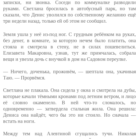
записки, ни звонка. Соседи по коммуналке разводили
руками. Светлана бросилась в автобусный парк, но там
сказали, что Денис уволился по собственному желанию ещё
три недели назад, только ей об этом не сообщил.
Земля ушла у неё из-под ног. С грудным ребёнком на руках,
без денег, в комнате, за которую нечем было платить, она
стояла и смотрела в стену, не в силах пошевелиться.
Елизавета Макаровна, узнав, тут же примчалась, собрала
вещи и увезла дочь с внучкой в дом на Садовом переулке.
— Ничего, доченька, проживём, — шептала она, укачивая
Таю. — Прорвёмся.
Светлана не плакала. Она сидела у окна и смотрела на дубы,
которые качали тёмными кронами под летним ветром, и лицо
её словно окаменело. В ней что-то сломалось, но
одновременно — затвердела стальная жила. Она решила:
Дениса она найдёт, чего бы это ни стоило. Но сначала —
встать на ноги.
Между тем над Алевтиной сгущались тучи. Николая