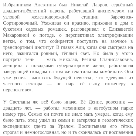
Избранником Алевтины был Николай Лавров, серьёзный
двадцатитрёхлетний парень, работавший диспетчером на
узловой железнодорожной станции Зареченск-
Сортировочный. Ухаживал он красиво, приходил в дом с
букетами садовых ромашек, разговаривал с Елизаветой
Макаровной о погоде, о перспективах электрификации
ветки, о том, что собирается поступать на заочное в
транспортный институт. В глазах Али, когда она смотрела на
него, зажигался ровный, тёплый свет. Но была у этого
портрета тень — мать Николая, Регина Станиславовна,
женщина с повадками губернаторской жены, работавшая
заведующей складом на том же текстильном комбинате. Она
уже успела высказать будущей невестке, что «девушка из
частного сектора — не пара её сыну, инженеру в
перспективе».
У Светланы же всё было иначе. Её Денис, ровесник —
двадцать лет, — работал механиком в автобусном парке
номер три. Семью он почти не знал: мать умерла, когда ему
было пять, отец ушёл из семьи и затерялся в геологических
экспедициях где-то за Уралом. Воспитывала его тётка,
строгая и немногословная, но и та скончалась от воспаления