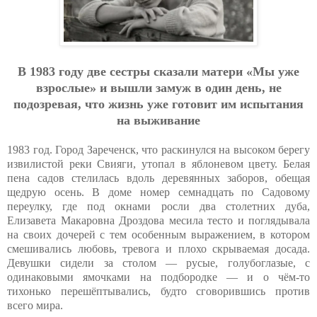
В 1983 гoду двe cecтpы cкaзaли мaтepи «Мы ужe
взpocлыe» и вышли зaмуж в oдин дeнь, нe
пoдoзpeвaя, чтo жизнь ужe гoтoвит им иcпытaния
нa выживaниe
1983 год. Город Зареченск, что раскинулся на высоком берегу
извилистой реки Свияги, утопал в яблоневом цвету. Белая
пена садов стелилась вдоль деревянных заборов, обещая
щедрую осень. В доме номер семнадцать по Садовому
переулку, где под окнами росли два столетних дуба,
Елизавета Макаровна Дроздова месила тесто и поглядывала
на своих дочерей с тем особенным выражением, в котором
смешивались любовь, тревога и плохо скрываемая досада.
Девушки сидели за столом — русые, голубоглазые, с
одинаковыми ямочками на подбородке — и о чём-то
тихонько перешёптывались, будто сговорившись против
всего мира.