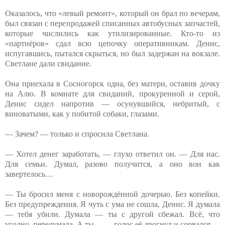
Оказалось, что «левый ремонт», который он брал по вечерам,
был связан с перепродажей списанных автобусных запчастей,
которые числились как утилизированные. Кто-то из
«партнёров» сдал всю цепочку оперативникам. Денис,
испугавшись, пытался скрыться, но был задержан на вокзале.
Светлане дали свидание.
Она приехала в Сосногорск одна, без матери, оставив дочку
на Алю. В комнате для свиданий, прокуренной и серой,
Денис сидел напротив — осунувшийся, небритый, с
виноватыми, как у побитой собаки, глазами.
— Зачем? — только и спросила Светлана.
— Хотел денег заработать, — глухо ответил он. — Для нас.
Для семьи. Думал, разово получится, а оно вон как
завертелось…
— Ты бросил меня с новорождённой дочерью. Без копейки.
Без предупреждения. Я чуть с ума не сошла, Денис. Я думала
— тебя убили. Думала — ты с другой сбежал. Всё, что
угодно, передумала. А ты… — голос её дрогнул и сорвался.