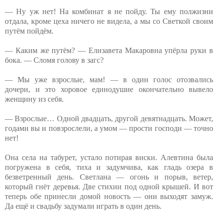
— Ну уж нет! На комбинат я не пойду. Ты ему полжизни
отдала, кроме цеха ничего не видела, а мы со Светкой своим
путём пойдём.
— Каким же путём? — Елизавета Макаровна упёрла руки в
бока. — Сломя голову в загс?
— Мы уже взрослые, мам! — в один голос отозвались
дочери, и это хоровое единодушие окончательно вывело
женщину из себя.
— Взрослые… Одной двадцать, другой девятнадцать. Может,
годами вы и повзрослели, а умом — прости господи — точно
нет!
Она села на табурет, устало потирая виски. Алевтина была
погружена в себя, тиха и задумчива, как гладь озера в
безветренный день. Светлана — огонь и порыв, ветер,
который гнёт деревья. Две стихии под одной крышей. И вот
теперь обе принесли домой новость — они выходят замуж.
Да ещё и свадьбу задумали играть в один день.