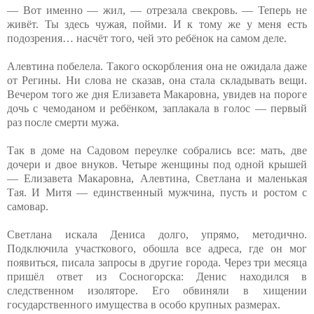
— Вот именно — жил, — отрезала свекровь. — Теперь не
живёт. Ты здесь чужая, пойми. И к тому же у меня есть
подозрения… насчёт того, чей это ребёнок на самом деле.
Алевтина побелела. Такого оскорбления она не ожидала даже
от Регины. Ни слова не сказав, она стала складывать вещи.
Вечером того же дня Елизавета Макаровна, увидев на пороге
дочь с чемоданом и ребёнком, заплакала в голос — первый
раз после смерти мужа.
Так в доме на Садовом переулке собрались все: мать, две
дочери и двое внуков. Четыре женщины под одной крышей
— Елизавета Макаровна, Алевтина, Светлана и маленькая
Тая. И Митя — единственный мужчина, пусть и ростом с
самовар.
Светлана искала Дениса долго, упрямо, методично.
Подключила участкового, обошла все адреса, где он мог
появиться, писала запросы в другие города. Через три месяца
пришёл ответ из Сосногорска: Денис находился в
следственном изоляторе. Его обвиняли в хищении
государственного имущества в особо крупных размерах.