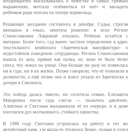
неоднократно высказывалась о невестке в самых грязных
выражениях, мечтала «избавиться от неё» и завладеть
ребёнком ради пенсии по потере кормильца.
Решающее заседание состоялось в декабре. Судья, строгая
женщина в очках, зачитала решение: в иске Регине
Станиславовне Лавровой отказать. Ребёнок остаётся с
матерью. Более того, суд вынес частное определение в адрес
текстильного комбината «Зареченская мануфактура» о
недостойном поведении сотрудницы. Регина Станиславовна
вышла из зала, прямая как палка, но лицо её было белее
снега, что лежал на улице. Она больше ни разу не появилась
ни в суде, ни в их жизни. Позже говорили, что её понизили в
должности, а ещё позже она и вовсе уехала из Зареченска к
дочери в Смоленск.
Эта победа далась тяжело, но сплотила семью. Елизавета
Макаровна после суда слегла — сказалось давление.
Алевтина и Светлана выхаживали её по очереди, и в доме
поселился дух молчаливого, стойкого единства.
В 1988 году Светлана устроилась на работу в тот же
автобусный парк, где когда-то трудился Денис, только в отдел