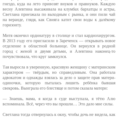
гнездо, куда на лето привозят внуков и правнуков. Каждую
весну Алевтина высаживала на клумбах бархатцы и астры,
Светлана приезжала по выходным с рынка, и они пили чай
на веранде, глядя, как Свияга катит свои воды к далёкому
горизонту.
Митя окончил ординатуру в столице и стал кардиохирургом.
В 2013 году его пригласили в Зареченск — открывать новое
отделение в областной больнице. Он вернулся в родной
город с женой и двумя детьми, и Алевтина наконец-то
почувствовала, что круг замкнулся.
Тая выросла в уверенную, красивую женщину с материнским
характером — твёрдым, но справедливым. Она работала
адвокатом и однажды взялась за дело о защите прав матери-
одиночки, которую пыталась лишить ребёнка бывшая
свекровь. Выиграла его блестяще и потом сказала матери:
— Знаешь, мама, я когда в суде выступала, я тётю Алю
вспоминала. Всё, через что вы прошли… Это дало мне силы.
Светлана тогда отвернулась к окну, чтобы дочь не видела, как