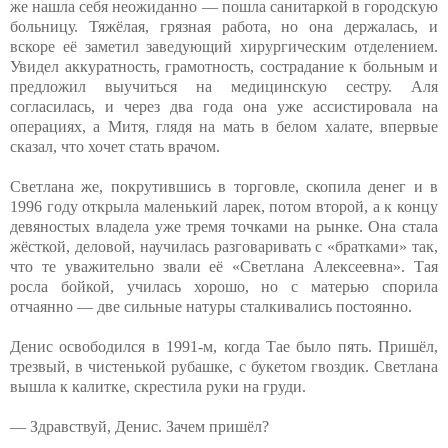
же нашла себя неожиданно — пошла санитаркой в городскую
больницу. Тяжёлая, грязная работа, но она держалась, и
вскоре её заметил заведующий хирургическим отделением.
Увидел аккуратность, грамотность, сострадание к больным и
предложил выучиться на медицинскую сестру. Аля
согласилась, и через два года она уже ассистировала на
операциях, а Митя, глядя на мать в белом халате, впервые
сказал, что хочет стать врачом.
Светлана же, покрутившись в торговле, скопила денег и в
1996 году открыла маленький ларек, потом второй, а к концу
девяностых владела уже тремя точками на рынке. Она стала
жёсткой, деловой, научилась разговаривать с «братками» так,
что те уважительно звали её «Светлана Алексеевна». Тая
росла бойкой, училась хорошо, но с матерью спорила
отчаянно — две сильные натуры сталкивались постоянно.
Денис освободился в 1991-м, когда Тае было пять. Пришёл,
трезвый, в чистенькой рубашке, с букетом гвоздик. Светлана
вышла к калитке, скрестила руки на груди.
— Здравствуй, Денис. Зачем пришёл?