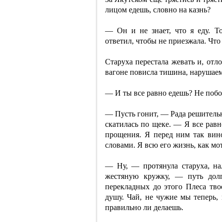
лицом едешь, словно на казнь?
— Он и не знает, что я еду. Т
ответил, чтобы не приезжала. Что 
Старуха перестала жевать и, отл
вагоне повисла тишина, нарушаем
— И ты все равно едешь? Не побоя
— Пусть гонит, — Рада решительн
скатилась по щеке. — Я все равн
прощения. Я перед ним так вино
словами. Я всю его жизнь, как мо
— Ну, — протянула старуха, на
жестяную кружку, — путь долг
перекладных до этого Плеса твое
душу. Чай, не чужие мы теперь,
правильно ли делаешь.