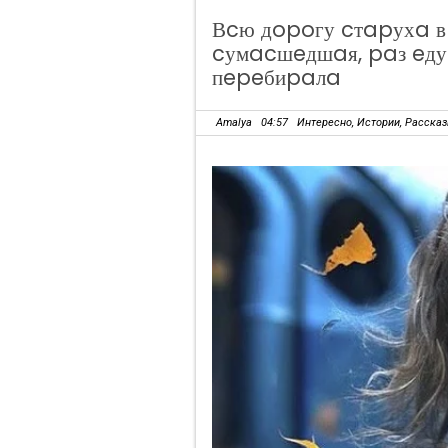
Вcю дopoгу cтapухa в 
cумacшeдшaя, paз eду к
пepeбиpaлa
Amalya
04:57
Интересно
,
Истории
,
Расска