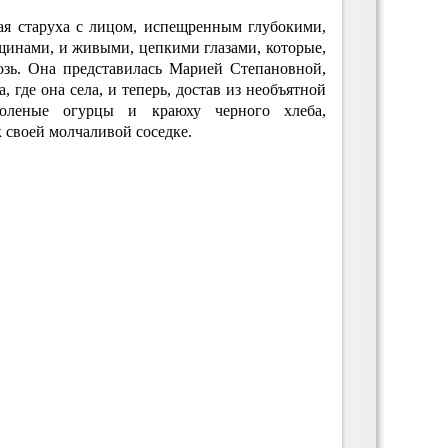
ая старуха с лицом, испещренным глубокими,
щинами, и живыми, цепкими глазами, которые,
возь. Она представилась Марией Степановной,
, где она села, и теперь, достав из необъятной
соленые огурцы и краюху черного хлеба,
 своей молчаливой соседке.