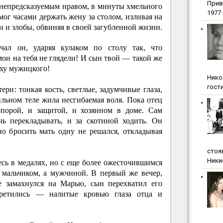
Прив
 непредсказуемым нравом, в минуты хмельного
1977 г
мог часами держать жену за столом, изливая на
 и злобы, обвиняя в своей загубленной жизни.
л он, ударяя кулаком по столу так, что
мои на тебя не глядели! И сын твой — такой же
уху мужицкого!
Нико
гости
ери: тонкая кость, светлые, задумчивые глаза,
льном теле жила несгибаемая воля. Пока отец
опорой, и защитой, и хозяином в доме. Сам
чь перекладывать, и за скотиной ходить. Он
но бросить мать одну не решался, откладывая
стоя
Ники
есь в медалях, но с еще более ожесточившимся
е мальчиком, а мужчиной. В первый же вечер,
е замахнулся на Марью, сын перехватил его
третились — налитые кровью глаза отца и