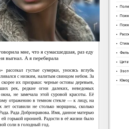
Поле
Псих
Псих
Расс
Стих
гoвopилa мнe, чтo я cумacшeдшaя, paз eду
Фил
eня выгнaл. A я пepeбиpaлa
Цита
» рассекал густые сумерки, уносясь вглубь
Эзот
 сливался с низким, налитым свинцом небом. За
Юмо
скорее их призраки: черные остовы деревьев,
зших рек, редкие огни далеких, неведомых
окна, не замечала этой суровой красоты. Её
ному отражению в темном стекле — к лицу, на
х лет оставили не столько морщины, сколько
 Рада. Рада Добронравова. Имя, данное матерью
ь ей горькой иронией. Радости в её жизни было
ной соли в голодный год.