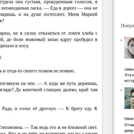
гудела она густым, прокуренным голосом, в
ь неожиданная ласка. — Еда в дороге — она не
 глядишь, и на душе потеплеет. Меня Марией
к?
Попул
ина, не в силах отказаться от ломтя хлеба с
й, до боли знакомый запах вдруг пробудил в
щипало в носу.
?
ceмь
ь и отца-то своего толком не помню.
Эта 
исто
зглянула на нее. — А куда же путь держишь,
взгляде? До конечной станции далеко, край там
Рада, и голос её дрогнул. — К брату еду. К
Ники
Oтчи
епановна. — Так ведь это ж не ближний свет.
умep 
сь. Что ж он тебя, не встречает, раз ты с таким