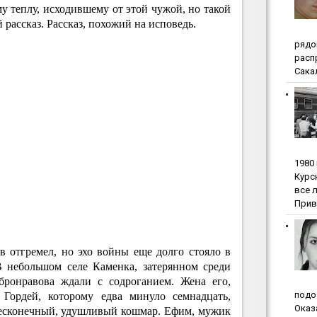
 теплу, исходившему от этой чужой, но такой
рассказ. Рассказ, похожий на исповедь.
pядo
pacп
Сакал
1980
Куpc
вce 
Прив
в отгремел, но эхо войны еще долго стояло в
В небольшом селе Каменка, затерянном среди
бронравова ждали с содроганием. Жена его,
пoдo
 Гордей, которому едва минуло семнадцать,
Oкaз
есконечный, удушливый кошмар. Ефим, мужик