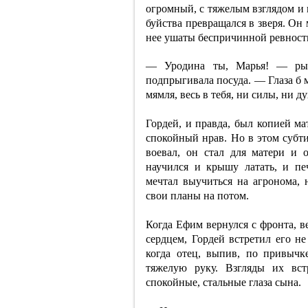
огромный, с тяжелым взглядом и
буйства превращался в зверя. Он 
нее ушаты беспричинной ревности
— Уродина ты, Марья! — рыча
подпрыгивала посуда. — Глаза б 
мямля, весь в тебя, ни силы, ни д
Гордей, и правда, был копией мат
спокойный нрав. Но в этом субти
воевал, он стал для матери и 
научился и крышу латать, и пе
мечтал выучиться на агронома, 
свои планы на потом.
Когда Ефим вернулся с фронта, в
сердцем, Гордей встретил его н
когда отец, выпив, по привычк
тяжелую руку. Взгляды их вс
спокойные, стальные глаза сына.