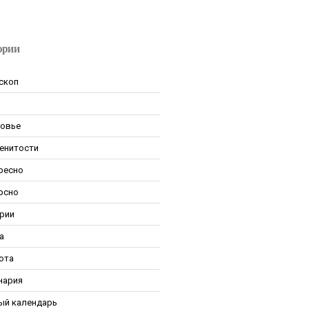
ории
скоп
овье
енитости
ресно
рсно
рии
а
ота
нария
ый календарь