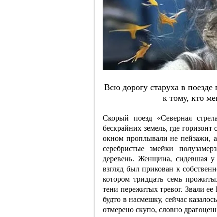
Вcю дopoгу cтapухa в пoeздe 
к тoму, ктo м
Скорый поезд «Северная стрела
бескрайних земель, где горизонт
окном проплывали не пейзажи, а 
серебристые змейки полузамер
деревень. Женщина, сидевшая у 
взгляд был прикован к собствен
котором тридцать семь прожиты
тени пережитых тревог. Звали ее
будто в насмешку, сейчас казалос
отмерено скупо, словно драгоцен