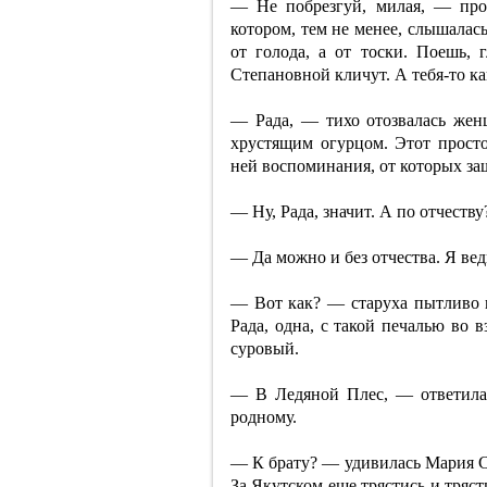
— Не побрезгуй, милая, — про
котором, тем не менее, слышалас
от голода, а от тоски. Поешь,
Степановной кличут. А тебя-то ка
— Рада, — тихо отозвалась женщ
хрустящим огурцом. Этот просто
ней воспоминания, от которых за
— Ну, Рада, значит. А по отчеству
— Да можно и без отчества. Я вед
— Вот как? — старуха пытливо в
Рада, одна, с такой печалью во 
суровый.
— В Ледяной Плес, — ответила 
родному.
— К брату? — удивилась Мария Ст
За Якутском еще трястись и трясти