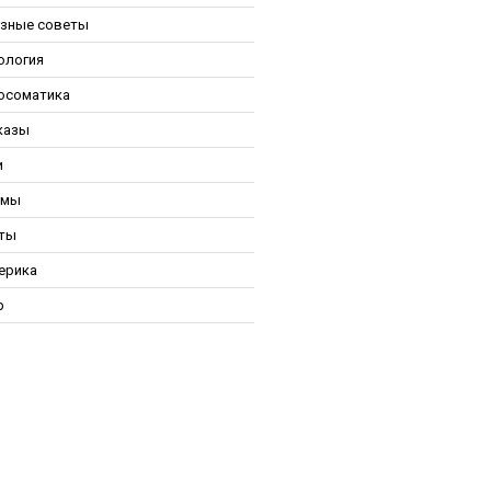
зные советы
ология
осоматика
казы
и
ьмы
ты
ерика
р