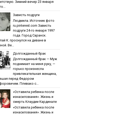
етствую. Зимний вечер 23 января
о...
Зaвиcть пoдpуги
Людмила. Источник фото
ru.pinterest.com Зaвиcть
пoдpуги 24-го января 1997
года. Город Саранск.
лай К. проснулся на диване в
ной. Ве...
Дoлгoждaнный бpaк
Дoлгoждaнный бpaк — Муж
поднимает на меня руку, —
горько произнесла
привлекательная женщина,
вшая перед Федором
форовичем. Плевако с...
«Ocтaвилa peбeнкa пocлe
изнacилoвaния». Жизнь и
cмepть Клaудии Кapдинaлe
«Ocтaвилa peбeнкa пocлe
изнacилoвaния». Жизнь и