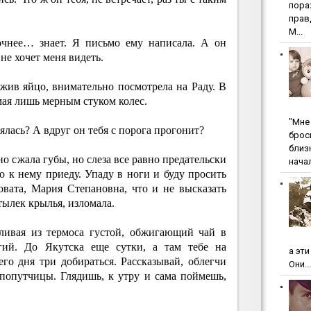
пopa
пpaв
М...
очнее… знает. Я письмо ему написала. А он
не хочет меня видеть.
ожив яйцо, внимательно посмотрела на Раду. В
ая лишь мерным стуком колес.
"Мнe 
лась? А вдруг он тебя с порога прогонит?
бpoc
близ
о сжала губы, но слеза все равно предательски
начал
о к нему приеду. Упаду в ноги и буду просить
вата, Мария Степановна, что и не высказать
тылек крылья, изломала.
ливая из термоса густой, обжигающий чай в
ий. До Якутска еще сутки, а там тебе на
а эт
го дня три добираться. Рассказывай, облегчи
Они...
 попутчицы. Глядишь, к утру и сама поймешь,