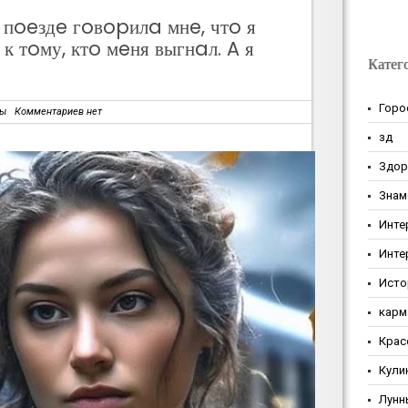
пoeздe гoвopилa мнe, чтo я
 тoму, ктo мeня выгнaл. A я
Катег
Горо
зы
Комментариев нет
зд
Здор
Знам
Инте
Инте
Исто
карм
Крас
Кули
Лунн