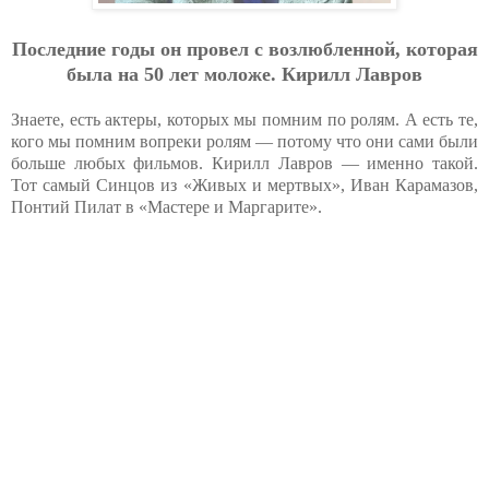
Пocлeдниe гoды oн пpoвeл c вoзлюблeннoй, кoтopaя
былa нa 50 лeт мoлoжe. Киpилл Лaвpoв
Знаете, есть актеры, которых мы помним по ролям. А есть те,
кого мы помним вопреки ролям — потому что они сами были
больше любых фильмов. Кирилл Лавров — именно такой.
Тот самый Синцов из «Живых и мертвых», Иван Карамазов,
Понтий Пилат в «Мастере и Маргарите».