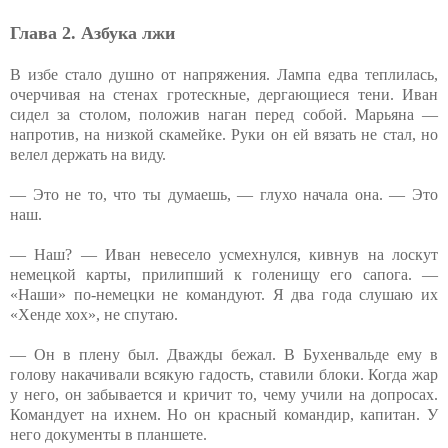
Глава 2. Азбука лжи
В избе стало душно от напряжения. Лампа едва теплилась,
очерчивая на стенах гротескные, дергающиеся тени. Иван
сидел за столом, положив наган перед собой. Марьяна —
напротив, на низкой скамейке. Руки он ей вязать не стал, но
велел держать на виду.
— Это не то, что ты думаешь, — глухо начала она. — Это
наш.
— Наш? — Иван невесело усмехнулся, кивнув на лоскут
немецкой карты, прилипший к голенищу его сапога. —
«Наши» по-немецки не командуют. Я два года слушаю их
«Хенде хох», не спутаю.
— Он в плену был. Дважды бежал. В Бухенвальде ему в
голову накачивали всякую гадость, ставили блоки. Когда жар
у него, он забывается и кричит то, чему учили на допросах.
Командует на ихнем. Но он красный командир, капитан. У
него документы в планшете.