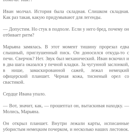
Иван молчал. История была складная. Слишком складная.
Как раз такая, какую придумывают для легенды.
— Допустим. Но стук в подполе. Если у него бред, почему он
отбивает ритм?
Марьяна замялась. В этот момент тишину прорезал едва
слышный, приглушенный писк. Он доносился откуда-то с
печи. Сверчок? Нет. Звук был механический. Иван вскочил и
в два шага оказался у печной кладки. За чугунной заслонкой,
в нише, замаскированной сажей, лежал немецкий
офицерский планшет. Черная кожа, тисненый орел со
свастикой.
Сердце Ивана упало.
— Вот, значит, как, — прошептал он, вытаскивая находку. —
Молись, Марьяна.
Он открыл планшет. Внутри лежали карты, исписанные
убористым немецким почерком, и несколько наших листовок.