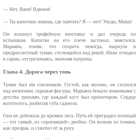
— Нет, Ваня! Вдвоем!
— Ты капитана знаешь, где прятать? Я — нет! Уходи, Маша!
Он вскинул трофейную винтовку и дал очередь по
вспышкам. Капитан на его плече застонал, заметался.
Марьяна, поняв, что спорить некогда, нырнула в
предрассветный туман, стелющийся над рекой. Иван отходил
к сараю, отстреливаясь, экономя патроны.
Глава 4. Дорога через топь
Туман был им союзником. Густой, как молоко, он стелился
над низинами, скрывая фигуры. Марьяна бежала знакомыми с
детства тропами, где каждый куст был ориентиром. Сердце
колотилось, разбитая губа саднила.
Она не добежала до кромки леса. Путь ей преградил полицай
— тот самый, из «пропавшей» двойки. Он возник из тумана,
как призрак, и схватил её за руку.