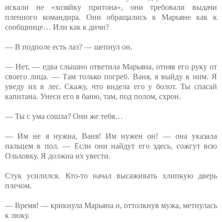
искали не «хозяйку притона», они требовали выдачи
пленного командира. Они обращались к Марьяне как к
сообщнице… Или как к дичи?
— В подполе есть лаз? — шепнул он.
— Нет, — едва слышно ответила Марьяна, отняв его руку от
своего лица. — Там только погреб. Ваня, я выйду к ним. Я
уведу их в лес. Скажу, что видела его у болот. Ты спасай
капитана. Унеси его в баню, там, под полом, схрон.
— Ты с ума сошла? Они же тебя…
— Им не я нужна, Ваня! Им нужен он! — она указала
пальцем в пол. — Если они найдут его здесь, сожгут всю
Ольховку. Я должна их увести.
Стук усилился. Кто-то начал высаживать хлипкую дверь
плечом.
— Время! — крикнула Марьяна и, оттолкнув мужа, метнулась
к люку.