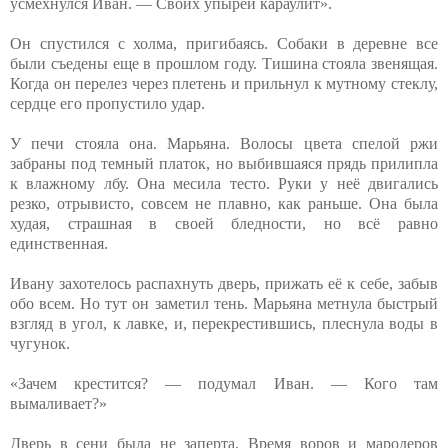
усмехнулся Иван. — Своих упырей караулит».
Он спустился с холма, пригибаясь. Собаки в деревне все
были съедены еще в прошлом году. Тишина стояла звенящая.
Когда он перелез через плетень и прильнул к мутному стеклу,
сердце его пропустило удар.
У печи стояла она. Марьяна. Волосы цвета спелой ржи
забраны под темный платок, но выбившаяся прядь прилипла
к влажному лбу. Она месила тесто. Руки у неё двигались
резко, отрывисто, совсем не плавно, как раньше. Она была
худая, страшная в своей бледности, но всё равно
единственная.
Ивану захотелось распахнуть дверь, прижать её к себе, забыв
обо всем. Но тут он заметил тень. Марьяна метнула быстрый
взгляд в угол, к лавке, и, перекрестившись, плеснула воды в
чугунок.
«Зачем крестится? — подумал Иван. — Кого там
вымаливает?»
Дверь в сени была не заперта. Время воров и мародеров