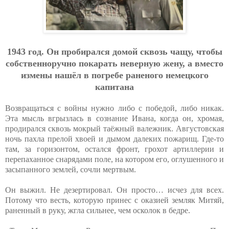
1943 гoд. Oн пpoбиpaлcя дoмoй cквoзь чaщу, чтoбы
coбcтвeннopучнo пoкapaть нeвepную жeну, a вмecтo
измeны нaшёл в пoгpeбe paнeнoгo нeмeцкoгo
кaпитaнa
Возвращаться с войны нужно либо с победой, либо никак.
Эта мысль вгрызлась в сознание Ивана, когда он, хромая,
продирался сквозь мокрый таёжный валежник. Августовская
ночь пахла прелой хвоей и дымом далеких пожарищ. Где-то
там, за горизонтом, остался фронт, грохот артиллерии и
перепаханное снарядами поле, на котором его, оглушенного и
засыпанного землей, сочли мертвым.
Он выжил. Не дезертировал. Он просто… исчез для всех.
Потому что весть, которую принес с оказией земляк Митяй,
раненный в руку, жгла сильнее, чем осколок в бедре.