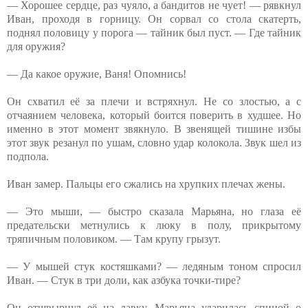
— Хорошее сердце, раз чуяло, а бандитов не чует! — рявкнул
Иван, проходя в горницу. Он сорвал со стола скатерть,
поднял половицу у порога — тайник был пуст. — Где тайник
для оружия?
— Да какое оружие, Ваня! Опомнись!
Он схватил её за плечи и встряхнул. Не со злостью, а с
отчаянием человека, который боится поверить в худшее. Но
именно в этот момент звякнуло. В звенящей тишине избы
этот звук резанул по ушам, словно удар колокола. Звук шел из
подпола.
Иван замер. Пальцы его сжались на хрупких плечах жены.
— Это мыши, — быстро сказала Марьяна, но глаза её
предательски метнулись к люку в полу, прикрытому
тряпичным половиком. — Там крупу грызут.
— У мышей стук костяшками? — ледяным тоном спросил
Иван. — Стук в три доли, как азбука точки-тире?
Он отшвырнул её на лавку. Марьяна ударилась спиной о