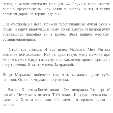
грязи, в колеях глубоких морщин. — Слухи о моей смерти
сильно преувеличены, как баяли в окопах. А ты, я гляжу,
времени даром не теряла. Где он?
Она смотрела на него, прижав перепачканные мукой руки к
груди, и вдруг рванулась к нему, но он выставил вперед руку,
уперевшись ладонью ей в плечо. Жест вышел жестким,
останавливающим.
— Стой, где стоишь. Я всё знаю, Марьяна. Мне Митька
Семёнов всё доложил. Как ты фронтовую жену мужика при
живом муже с бандитами спутала. Как дезертиров и фрицев в
лесу прячешь. Я за этим шел. За правдой.
Лицо Марьяны побелело так, что, казалось, даже губы
исчезли. Она покачнулась, но устояла.
— Ваня… Христом Богом молю… Это неправда. Это черный
поклеп. Нет у меня никого. Тебя ждала. Каждую ночь в окно
смотрела. Хоть и хоронили тебя заочно, я сердцем чуяла —
живой.