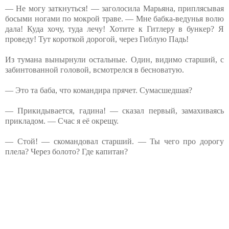
— Не могу заткнуться! — заголосила Марьяна, приплясывая
босыми ногами по мокрой траве. — Мне бабка-ведунья волю
дала! Куда хочу, туда лечу! Хотите к Гитлеру в бункер? Я
проведу! Тут короткой дорогой, через Гиблую Падь!
Из тумана вынырнули остальные. Один, видимо старший, с
забинтованной головой, всмотрелся в бесноватую.
— Это та баба, что командира прячет. Сумасшедшая?
— Прикидывается, гадина! — сказал первый, замахиваясь
прикладом. — Счас я её окрещу.
— Стой! — скомандовал старший. — Ты чего про дорогу
плела? Через болото? Где капитан?