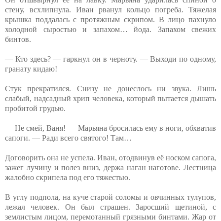
стену, всхлипнула. Иван рванул кольцо погреба. Тяжелая
крышка поддалась с протяжным скрипом. В лицо пахнуло
холодной сыростью и запахом… йода. Запахом свежих
бинтов.
— Кто здесь? — гаркнул он в черноту. — Выходи по одному,
гранату кидаю!
Стук прекратился. Снизу не донеслось ни звука. Лишь
слабый, надсадный хрип человека, который пытается дышать
пробитой грудью.
— Не смей, Ваня! — Марьяна бросилась ему в ноги, обхватив
сапоги. — Ради всего святого! Там…
Договорить она не успела. Иван, отодвинув её носком сапога,
зажег лучину и полез вниз, держа наган наготове. Лестница
жалобно скрипела под его тяжестью.
В углу подпола, на куче старой соломы и овчинных тулупов,
лежал человек. Он был страшен. Заросший щетиной, с
землистым лицом, перемотанный грязными бинтами. Жар от