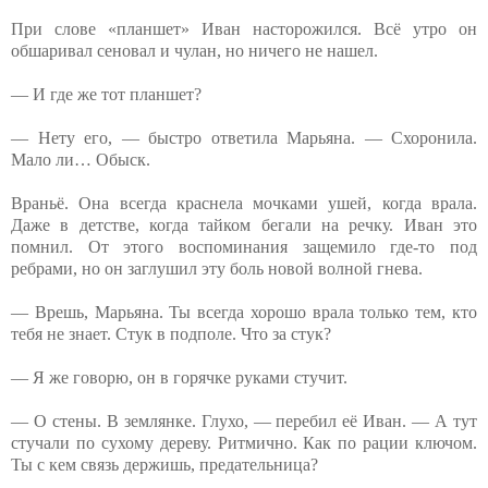
При слове «планшет» Иван насторожился. Всё утро он
обшаривал сеновал и чулан, но ничего не нашел.
— И где же тот планшет?
— Нету его, — быстро ответила Марьяна. — Схоронила.
Мало ли… Обыск.
Враньё. Она всегда краснела мочками ушей, когда врала.
Даже в детстве, когда тайком бегали на речку. Иван это
помнил. От этого воспоминания защемило где-то под
ребрами, но он заглушил эту боль новой волной гнева.
— Врешь, Марьяна. Ты всегда хорошо врала только тем, кто
тебя не знает. Стук в подполе. Что за стук?
— Я же говорю, он в горячке руками стучит.
— О стены. В землянке. Глухо, — перебил её Иван. — А тут
стучали по сухому дереву. Ритмично. Как по рации ключом.
Ты с кем связь держишь, предательница?