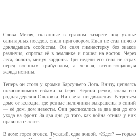
Слова Митяя, сказанные в грязном лазарете под уханье
санитарных поездов, стали приговором. Иван не стал ничего
докладывать особистам. Он снял гимнастерку без знаков
различия, спрятал её в землянке и пошел на восток. Через
леса, болота, минуя кордоны. Три недели его гнал не страх
перед военным трибуналом, а черная, всепоглощающая
жажда истины.
Теперь он стоял у кромки Барсучьего Лога. Внизу, цепляясь
покосившимися избами за берег Чёрной речки, спала его
родная деревня Ольховка. Ни света, ни движения. В третьем
доме от колодца, где резные наличники выкрашены в синий
— её дом, дом невесты. Они расписались за два дня до его
ухода на фронт. За два дня до того, как война отняла у них
право на счастье.
В доме горел огонек. Тусклый, едва живой. «Ждет? — горько