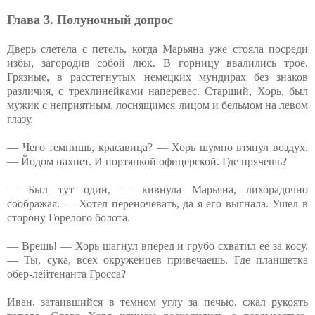
Глава 3. Полуночный допрос
Дверь слетела с петель, когда Марьяна уже стояла посреди
избы, загородив собой люк. В горницу ввалились трое.
Грязные, в расстегнутых немецких мундирах без знаков
различия, с трехлинейками наперевес. Старший, Хорь, был
мужик с неприятным, лоснящимся лицом и бельмом на левом
глазу.
— Чего темнишь, красавица? — Хорь шумно втянул воздух.
— Йодом пахнет. И портянкой офицерской. Где прячешь?
— Был тут один, — кивнула Марьяна, лихорадочно
соображая. — Хотел переночевать, да я его выгнала. Ушел в
сторону Горелого болота.
— Врешь! — Хорь шагнул вперед и грубо схватил её за косу.
— Ты, сука, всех окруженцев привечаешь. Где планшетка
обер-лейтенанта Гросса?
Иван, затаившийся в темном углу за печью, сжал рукоять