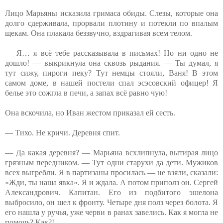
Лицо Марьяны исказила гримаса обиды. Слезы, которые она
долго сдерживала, прорвали плотину и потекли по впалым
щекам. Она плакала беззвучно, вздрагивая всем телом.
— Я… я всё тебе рассказывала в письмах! Но ни одно не
дошло! — выкрикнула она сквозь рыдания. — Ты думал, я
тут сижу, пироги пеку? Тут немцы стояли, Ваня! В этом
самом доме, в нашей постели спал эсэсовский офицер! Я
белье это сожгла в печи, а запах всё равно чую!
Она вскочила, но Иван жестом приказал ей сесть.
— Тихо. Не кричи. Деревня спит.
— Да какая деревня? — Марьяна всхлипнула, вытирая лицо
грязным передником. — Тут одни старухи да дети. Мужиков
всех выгребли. Я в партизаны просилась — не взяли, сказали:
«Жди, ты наша явка». Я и ждала. А потом приполз он. Сергей
Александрович. Капитан. Его из подбитого эшелона
выбросило, он шел к фронту. Четыре дня полз через болота. Я
его нашла у ручья, уже черви в ранах завелись. Как я могла не
помочь? Как?!