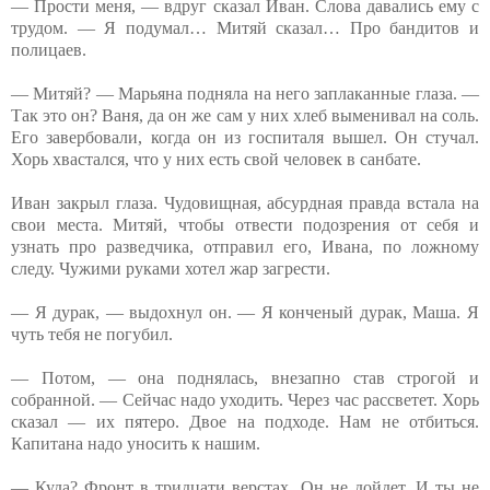
— Прости меня, — вдруг сказал Иван. Слова давались ему с
трудом. — Я подумал… Митяй сказал… Про бандитов и
полицаев.
— Митяй? — Марьяна подняла на него заплаканные глаза. —
Так это он? Ваня, да он же сам у них хлеб выменивал на соль.
Его завербовали, когда он из госпиталя вышел. Он стучал.
Хорь хвастался, что у них есть свой человек в санбате.
Иван закрыл глаза. Чудовищная, абсурдная правда встала на
свои места. Митяй, чтобы отвести подозрения от себя и
узнать про разведчика, отправил его, Ивана, по ложному
следу. Чужими руками хотел жар загрести.
— Я дурак, — выдохнул он. — Я конченый дурак, Маша. Я
чуть тебя не погубил.
— Потом, — она поднялась, внезапно став строгой и
собранной. — Сейчас надо уходить. Через час рассветет. Хорь
сказал — их пятеро. Двое на подходе. Нам не отбиться.
Капитана надо уносить к нашим.
— Куда? Фронт в тридцати верстах. Он не дойдет. И ты не