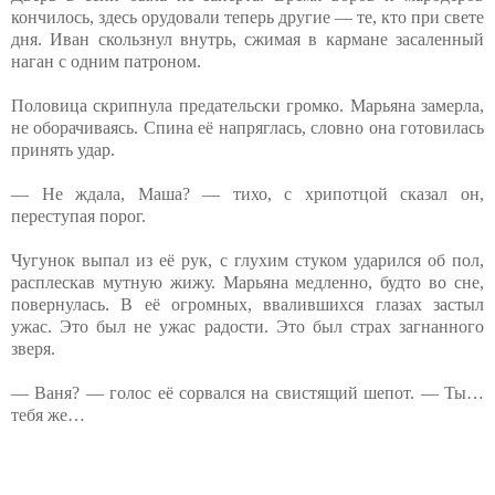
кончилось, здесь орудовали теперь другие — те, кто при свете
дня. Иван скользнул внутрь, сжимая в кармане засаленный
наган с одним патроном.
Половица скрипнула предательски громко. Марьяна замерла,
не оборачиваясь. Спина её напряглась, словно она готовилась
принять удар.
— Не ждала, Маша? — тихо, с хрипотцой сказал он,
переступая порог.
Чугунок выпал из её рук, с глухим стуком ударился об пол,
расплескав мутную жижу. Марьяна медленно, будто во сне,
повернулась. В её огромных, ввалившихся глазах застыл
ужас. Это был не ужас радости. Это был страх загнанного
зверя.
— Ваня? — голос её сорвался на свистящий шепот. — Ты…
тебя же…