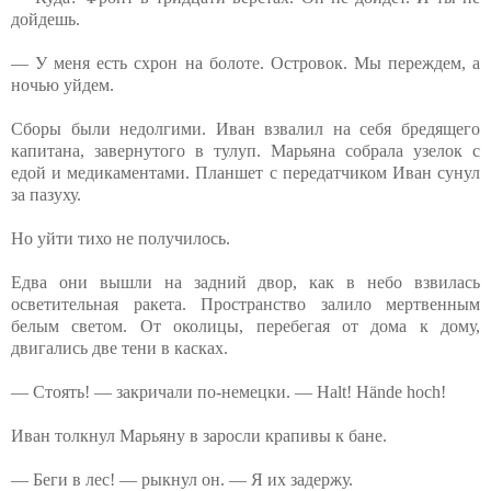
дойдешь.
— У меня есть схрон на болоте. Островок. Мы переждем, а
ночью уйдем.
Сборы были недолгими. Иван взвалил на себя бредящего
капитана, завернутого в тулуп. Марьяна собрала узелок с
едой и медикаментами. Планшет с передатчиком Иван сунул
за пазуху.
Но уйти тихо не получилось.
Едва они вышли на задний двор, как в небо взвилась
осветительная ракета. Пространство залило мертвенным
белым светом. От околицы, перебегая от дома к дому,
двигались две тени в касках.
— Стоять! — закричали по-немецки. — Halt! Hände hoch!
Иван толкнул Марьяну в заросли крапивы к бане.
— Беги в лес! — рыкнул он. — Я их задержу.