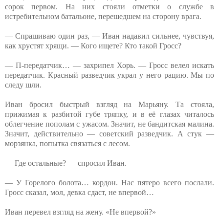
сорок первом. На них стояли отметки о службе в
истребительном батальоне, перешедшем на сторону врага.
— Спрашиваю один раз, — Иван надавил сильнее, чувствуя,
как хрустят хрящи. — Кого ищете? Кто такой Гросс?
— П-передатчик… — захрипел Хорь. — Гросс велел искать
передатчик. Красный разведчик украл у него рацию. Мы по
следу шли.
Иван бросил быстрый взгляд на Марьяну. Та стояла,
прижимая к разбитой губе тряпку, и в её глазах читалось
облегчение пополам с ужасом. Значит, не бандитская малина.
Значит, действительно — советский разведчик. А стук —
морзянка, попытка связаться с лесом.
— Где остальные? — спросил Иван.
— У Горелого болота… кордон. Нас пятеро всего послали.
Гросс сказал, мол, девка сдаст, не впервой…
Иван перевел взгляд на жену. «Не впервой?»