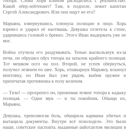
топора. Слова Хоря клином расходились с реальностью.
Какой обер-лейтенант? Там, в подполе, лежит капитан
Сергей Александрович. Или они ищут не его?
Марьяна, извернувшись, плюнула полицаю в лицо. Хорь
взревел и ударил её наотмашь. Девушка отлетела к стене,
ударившись головой о бревно. Этого Иван выдержать уже не
мог.
Война отучила его раздумывать. Тенью выскользнув из-за
печи, он обрушил обух топора на затылок крайнего полицая.
Тот мешком осел на пол. Второй, не успев обернуться,
получил лезвием по шее. Хорь, отшвырнув Марьяну, вскинул
винтовку, но Иван был уже рядом, выбив оружие и
припечатав противника к полу коленом.
— Тихо! — прохрипел он, прижимая лезвие топора к кадыку
полицая. — Один звук — и ты покойник. Обыщи их,
Марьяна.
Девушка, превозмогая боль, обшарила карманы убитых и
вытащила документы. Внутри всё похолодело. Это были
наши, советские паспорта, выданные райотделом милиции в