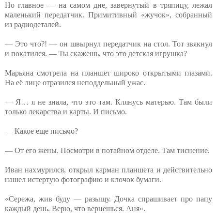
Но главное — на самом дне, завернутый в тряпицу, лежал
маленький передатчик. Примитивный «жучок», собранный
из радиодеталей.
— Это что?! — он швырнул передатчик на стол. Тот звякнул
и покатился. — Ты скажешь, что это детская игрушка?
Марьяна смотрела на планшет широко открытыми глазами.
На её лице отразился неподдельный ужас.
— Я… я не знала, что это там. Клянусь матерью. Там были
только лекарства и карты. И письмо.
— Какое еще письмо?
— От его жены. Посмотри в потайном отделе. Там тиснение.
Иван нахмурился, открыл карман планшета и действительно
нашел истертую фотографию и клочок бумаги.
«Сережа, жив буду — разыщу. Дочка спрашивает про папу
каждый день. Верю, что вернешься. Аня».