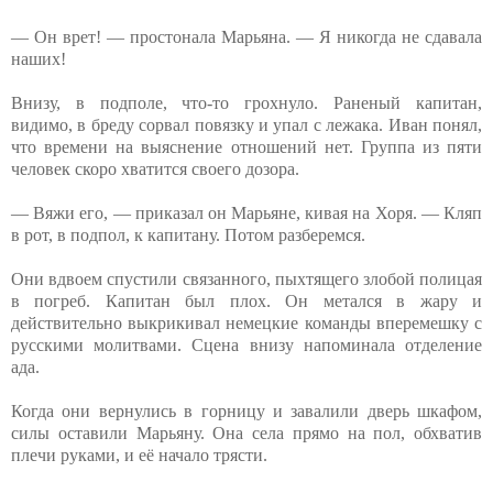
— Он врет! — простонала Марьяна. — Я никогда не сдавала
наших!
Внизу, в подполе, что-то грохнуло. Раненый капитан,
видимо, в бреду сорвал повязку и упал с лежака. Иван понял,
что времени на выяснение отношений нет. Группа из пяти
человек скоро хватится своего дозора.
— Вяжи его, — приказал он Марьяне, кивая на Хоря. — Кляп
в рот, в подпол, к капитану. Потом разберемся.
Они вдвоем спустили связанного, пыхтящего злобой полицая
в погреб. Капитан был плох. Он метался в жару и
действительно выкрикивал немецкие команды вперемешку с
русскими молитвами. Сцена внизу напоминала отделение
ада.
Когда они вернулись в горницу и завалили дверь шкафом,
силы оставили Марьяну. Она села прямо на пол, обхватив
плечи руками, и её начало трясти.