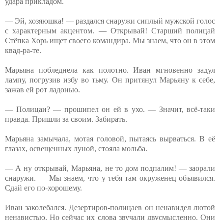
удара прикладом.
— Эй, хозяюшка! — раздался снаружи сиплый мужской голос
с характерным акцентом. — Открывай! Старший полицай
Стёпка Хорь ищет своего командира. Мы знаем, что он в этом
квад-ра-те.
Марьяна побледнела как полотно. Иван мгновенно задул
лампу, погрузив избу во тьму. Он притянул Марьяну к себе,
зажав ей рот ладонью.
— Полицаи? — прошипел он ей в ухо. — Значит, всё-таки
правда. Пришли за своим. Забирать.
Марьяна замычала, мотая головой, пытаясь вырваться. В её
глазах, освещенных луной, стояла мольба.
— А ну открывай, Марьяна, не то дом подпалим! — заорали
снаружи. — Мы знаем, что у тебя там окруженец объявился.
Сдай его по-хорошему.
Иван заколебался. Дезертиров-полицаев он ненавидел лютой
ненавистью. Но сейчас их слова звучали двусмысленно. Они