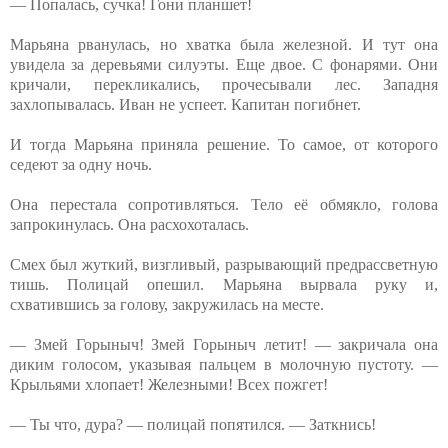
— Попалась, сучка! Гони планшет!
Марьяна рванулась, но хватка была железной. И тут она
увидела за деревьями силуэты. Еще двое. С фонарями. Они
кричали, перекликались, прочесывали лес. Западня
захлопывалась. Иван не успеет. Капитан погибнет.
И тогда Марьяна приняла решение. То самое, от которого
седеют за одну ночь.
Она перестала сопротивляться. Тело её обмякло, голова
запрокинулась. Она расхохоталась.
Смех был жуткий, визгливый, разрывающий предрассветную
тишь. Полицай опешил. Марьяна вырвала руку и,
схватившись за голову, закружилась на месте.
— Змей Горыныч! Змей Горыныч летит! — закричала она
диким голосом, указывая пальцем в молочную пустоту. —
Крыльями хлопает! Железными! Всех пожгет!
— Ты что, дура? — полицай попятился. — Заткнись!