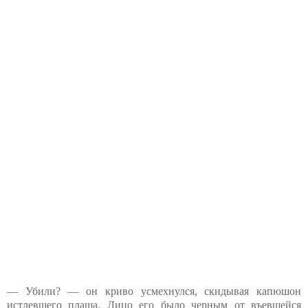
— Убили? — он криво усмехнулся, скидывая капюшон
истлевшего плаща. Лицо его было черным от въевшейся