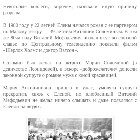
Некоторые коллеги, впрочем, называли иную причину
разрыва.
В 1980 году у 22-летней Елены начался роман с ее партнером
по Малому театру — 39-летним Виталием Соломиным. В том
же 80-м году Виталий Мефодьевич познал вкус всесоюзной
славы: по Центральному телевидению показали фильм
«Шерлок Холмс и доктор Ватсон».
Соломин был женат на актрисе Марии Соломиной (в
девичестве Леонидовой), и вскоре «доброжелатели» донесли
законной супруге о романе мужа с юной красавицей.
Мария Антониновна пришла в ужас, умоляла супруга
прекратить связь с Еленой, но влюбленный Виталий
Мефодьевич не желал ничего слышать и даже появлялся с
Еленой на людях.