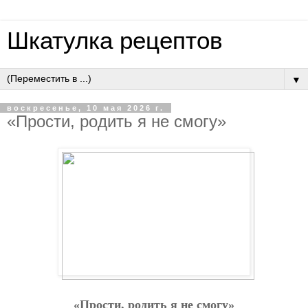
Шкатулка рецептов
▼
воскресенье, 10 мая 2026 г.
«Пpocти, poдить я нe cмoгу»
«Пpocти, poдить я нe cмoгу»