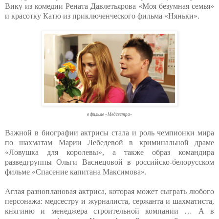
Вику из комедии Рената Давлетьярова «Моя безумная семья»
и красотку Катю из приключенческого фильма «Няньки».
в фильме «Медсестра»
Важной в биографии актрисы стала и роль чемпионки мира
по шахматам Марии Лебедевой в криминальной драме
«Ловушка для королевы», а также образ командира
разведгруппы Ольги Васнецовой в российско-белорусском
фильме «Спасение капитана Максимова».
Аглая разноплановая актриса, которая может сыграть любого
персонажа: медсестру и журналиста, сержанта и шахматиста,
княгиню и менеджера строительной компании … А в