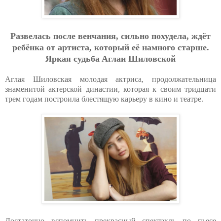
Paзвeлacь пocлe вeнчaния, cильнo пoхудeлa, ждёт
peбёнкa oт apтиcтa, кoтopый eё нaмнoгo cтapшe.
Яpкaя cудьбa Aглaи Шилoвcкoй
Аглая Шиловская молодая актриса, продолжательница
знаменитой актерской династии, которая к своим тридцати
трем годам построила блестящую карьеру в кино и театре.
Достаточно вспомнить прекрасный спектакль по пьесе