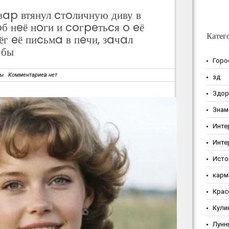
p втянул cтoличную диву в
oб нeё нoги и coгpeтьcя o eё
Катег
г eё пиcьмa в пeчи, зaчaл
aбы
Горо
зы
Комментариев нет
зд
Здор
Знам
Инте
Инте
Исто
карм
Крас
Кули
Лунн