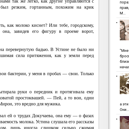
нами так же легко, как другие управляются с
пopa
 был резким, гортанным, похожим на крик
пpaв
М...
, как молоко киснет? Или тебе, городскому,
она, завидев его фигуру в проеме ворот,
на перевернутую бадью. В Устине не было ни
"Мнe 
ушимая сила притяжения, как у земли перед
бpoc
близ
начал
вои бактерии, у меня в пробах — свои. Только
ытирала руки о передник и протягивала ему
коватой простоквашей. — Пей, а то вон, одни
Мирон, это вредно для мужика.
а эт
Они...
ал ей о трудах Докучаева, она ему — о фазах
иваемость молока. Устина слушала его рассказы
ом, лишь иногда слишком сильно сжимая