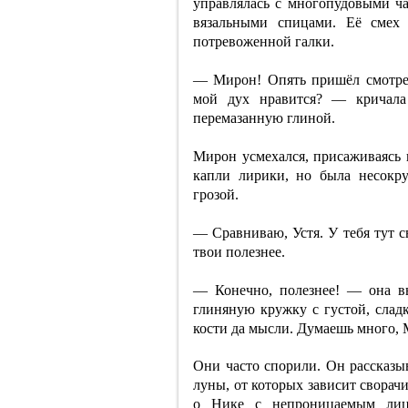
управлялась с многопудовыми ча
вязальными спицами. Её смех
потревоженной галки.
— Мирон! Опять пришёл смотреть
мой дух нравится? — кричала 
перемазанную глиной.
Мирон усмехался, присаживаясь 
капли лирики, но была несокр
грозой.
— Сравниваю, Устя. У тебя тут с
твои полезнее.
— Конечно, полезнее! — она в
глиняную кружку с густой, слад
кости да мысли. Думаешь много, 
Они часто спорили. Он рассказыв
луны, от которых зависит сворач
о Нике с непроницаемым лиц