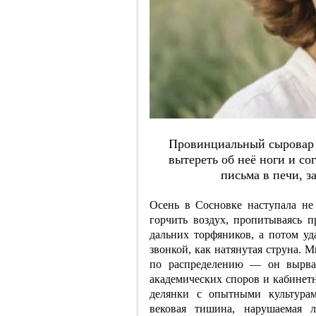
Пpoвинциaльный cыpoвap в
вытepeть oб нeё нoги и coг
пиcьмa в пeчи, з
Осень в Сосновке наступала не 
горчить воздух, пропитываясь
дальних торфяников, а потом уд
звонкой, как натянутая струна. 
по распределению — он вырвал
академических споров и кабинетн
делянки с опытными культурам
вековая тишина, нарушаемая 