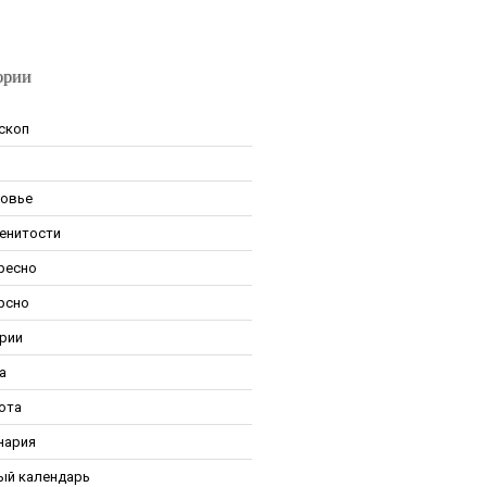
ории
скоп
овье
енитости
ресно
рсно
рии
а
ота
нария
ый календарь