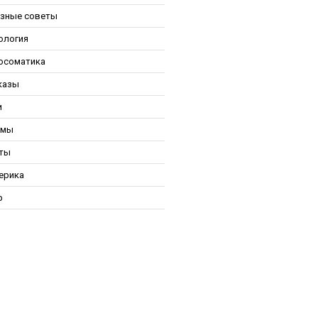
зные советы
ология
осоматика
казы
и
ьмы
ты
ерика
р