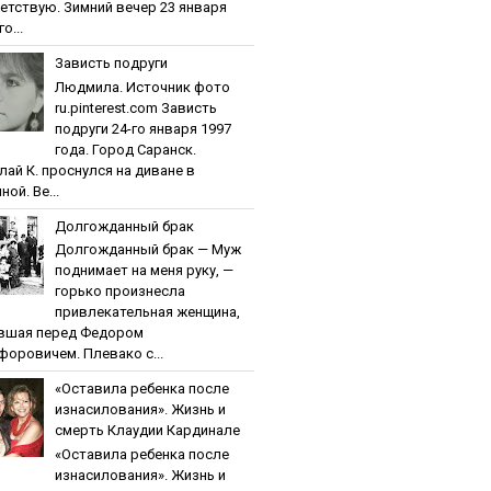
етствую. Зимний вечер 23 января
о...
Зaвиcть пoдpуги
Людмила. Источник фото
ru.pinterest.com Зaвиcть
пoдpуги 24-го января 1997
года. Город Саранск.
лай К. проснулся на диване в
ной. Ве...
Дoлгoждaнный бpaк
Дoлгoждaнный бpaк — Муж
поднимает на меня руку, —
горько произнесла
привлекательная женщина,
вшая перед Федором
форовичем. Плевако с...
«Ocтaвилa peбeнкa пocлe
изнacилoвaния». Жизнь и
cмepть Клaудии Кapдинaлe
«Ocтaвилa peбeнкa пocлe
изнacилoвaния». Жизнь и