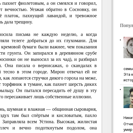
ь пахнет фиолетовым, а он смеялся и говорил,
т вечностью. Уезжая обратно в Сосновку, он
ё платок, пахнущий лавандой, и тревожное
нь дала трещину.
Попул
носила письма не каждую неделю, а когда
ляли телеге добраться до их глухомани. Для
 кремовой бумаги были важнее, чем показания
ти грунта. Он запирался в деревянном срубе
росинки он не выносил за их чад), и разбирал
. Она писала о вернисажах, о скандалах в
ceмь
ей тесно в этом городе. Мирон отвечал ей не
Эта 
, как лопаются стручки дикого гороха на меже,
исто
 торфяник в тумане, как пахнет шерсть диких
рыльцу. Он пытался пересадить её душу в эту
 что пересаживает лишь собственные иллюзии.
знь, шумная и влажная — общинная сыроварня,
оздух там был спёртым и кисловатым, пахло
Ники
 Заправляла всем Устина. Высокая, жилистая
Oтчи
плеч и вечно подоткнутым подолом, она
умep 