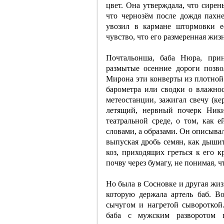
цвет. Она утверждала, что сирен
что чернозём после дождя пахне
увозил в кармане штормовки е
чувство, что его размеренная жиз
Почтальонша, баба Нюра, при
размытые осенние дороги позво
Мирона эти конверты из плотной
барометра или сводки о влажнос
метеостанции, зажигал свечу (ке
летящий, нервный почерк Ники
театральной среде, о том, как 
словами, а образами. Он описывал
выпуская дробь семян, как дышит
коз, приходящих греться к его к
почву через бумагу, не понимая,
Но была в Сосновке и другая жи
которую держала артель баб. В
сычугом и нагретой сывороткой.
баба с мужским разворотом 