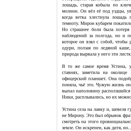
лошадь, старая кобыла по кли
молнии. Он вёл её под уздцы, ув
когда ветка хлестнула лошадь 
темноту. Мирон кубарем покатилс
Но страшнее боли была потеря
наблюдений за полгода, но и п
которое он взял с собой, чтобы 
одури, ползая по ледяной каше,
природа вырвала у него эти листк
В то же самое время Устина, 
ставнях, заметила на околице
офицерский планшет. Она подобра
поняла, чьё это. Чужую жизнь он
выпал наполовину расползшийся 
Ники, расплывались, но их можно
Устина села на лавку и, шевеля г
не Мирону. Это был обрывок фра
смотреть на этого провинциально
земле. Он искренен, как дитя, н