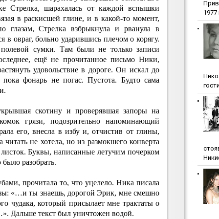
Прив
чке Стрелка, шарахалась от каждой вспышки
1977 г
язая в раскисшей глине, и в какой-то момент,
по глазам, Стрелка взбрыкнула и рванула в
я в овраг, больно ударившись плечом о корягу.
 полевой сумки. Там были не только записи
оследнее, ещё не прочитанное письмо Ники,
растянуть удовольствие в дороге. Он искал до
Нико
 пока фонарь не погас. Пустота. Будто сама
гости
и.
укрывшая скотину и проверявшая запоры на
 комок грязи, подозрительно напоминающий
ла его, внесла в избу и, отчистив от глины,
а читать не хотела, но из размокшего конверта
стоя
листок. Буквы, написанные летучим почерком
Ники
 было разобрать.
убами, прочитала то, что уцелело. Ника писала
зы: «…и ты знаешь, дорогой Эрик, мне смешно
го чудака, который присылает мне трактаты о
о…». Дальше текст был уничтожен водой.