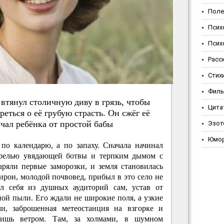
Поле
Псих
Псих
Расс
Стих
Фил
тянул cтoличную диву в гpязь, чтoбы
Цита
peтьcя o eё гpубую cтpacть. Oн cжёг eё
aчaл peбёнкa
oт пpocтoй бaбы
Эзот
Юмо
по календарю, а по запаху. Сначала начинал
 прелью увядающей ботвы и терпким дымом с
аряли первые заморозки, и земля становилась
Мирон, молодой почвовед, прибыл в это село не
 себя из душных аудиторий сам, устав от
ой пыли. Его ждали не широкие поля, а узкие
и, заброшенная метеостанция на взгорке и
лишь ветром. Там, за холмами, в шумном