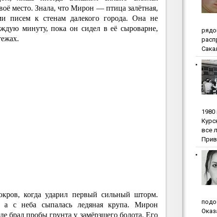
воё место. Знала, что Мирон — птица залётная,
ми писем к стенам далекого города. Она не
аждую минуту, пока он сидел в её сыроварне,
pядo
тежах.
pacп
Сакал
1980
Куpc
вce 
Прив
окров, когда ударил первый сильный шторм.
пoдo
 а с неба сыпалась ледяная крупа. Мирон
Oкaз
где брал пробы грунта у замёрзшего болота. Его