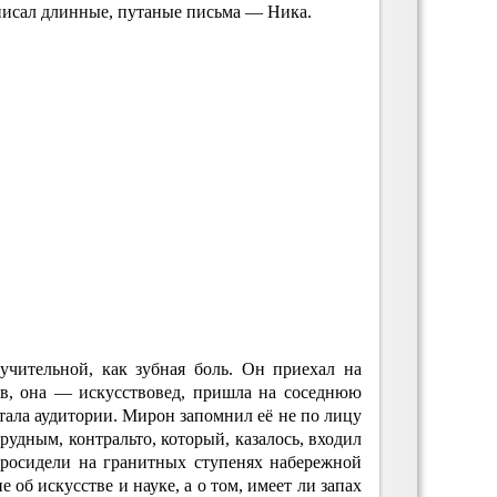
н писал длинные, путаные письма — Ника.
учительной, как зубная боль. Он приехал на
в, она — искусствовед, пришла на соседнюю
тала аудитории. Мирон запомнил её не по лицу
рудным, контральто, который, казалось, входил
просидели на гранитных ступенях набережной
е об искусстве и науке, а о том, имеет ли запах