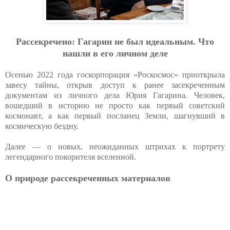
Pacceкpeчeнo: Гaгapин нe был идeaльным. Чтo
нaшли в eгo личнoм дeлe
Осенью 2022 года госкорпорация «Роскосмос» приоткрыла
завесу тайны, открыв доступ к ранее засекреченным
документам из личного дела Юрия Гагарина. Человек,
вошедший в историю не просто как первый советский
космонавт, а как первый посланец Земли, шагнувший в
космическую бездну.
Далее — о новых, неожиданных штрихах к портрету
легендарного покорителя вселенной.
О природе рассекреченных материалов