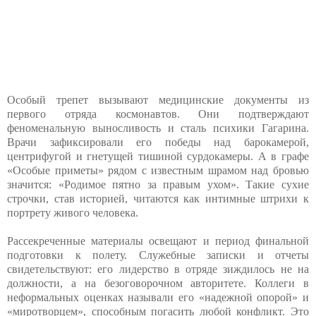
Особый трепет вызывают медицинские документы из
первого отряда космонавтов. Они подтверждают
феноменальную выносливость и сталь психики Гагарина.
Врачи зафиксировали его победы над барокамерой,
центрифугой и гнетущей тишиной сурдокамеры. А в графе
«Особые приметы» рядом с известным шрамом над бровью
значится: «Родимое пятно за правым ухом». Такие сухие
строчки, став историей, читаются как интимные штрихи к
портрету живого человека.
Рассекреченные материалы освещают и период финальной
подготовки к полету. Служебные записки и отчеты
свидетельствуют: его лидерство в отряде зиждилось не на
должности, а на безоговорочном авторитете. Коллеги в
неформальных оценках называли его «надежной опорой» и
«миротворцем», способным погасить любой конфликт. Это