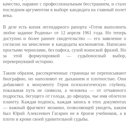
качество, наравне с профессиональным бесстрашием, и стало
последним аргументом в выборе кандидата на главный полет
века.
В деле есть копия легендарного рапорта «Готов выполнить
любое задание Родины» от 12 апреля 1961 года. Но теперь
доступно и более раннее свидетельство — его заявление о
согласии на зачисление в кандидаты космонавтов. Написано
простыми чернилами, без пафоса, сухой воинской фразой. Но
за этой формулировкой — судьбоносный выбор,
перевернувший историю.
Таким образом, рассекреченные страницы не переписывают
биографию, но наполняют ее дыханием и плотностью. Они
добавляют к монументу Героя психологическую глубину,
показывая путь не символа, а человека — от отчаянного
подростка, бегущего от голода, до офицера, чье имя облетело
планету. Каждая подпись, каждая запись в этих документах
— важный фрагмент мозаики, позволяющей увидеть, каким
был Юрий Алексеевич Гагарин не в бронзе учебников, а в
плоти и крови своей удивительной судьбы.