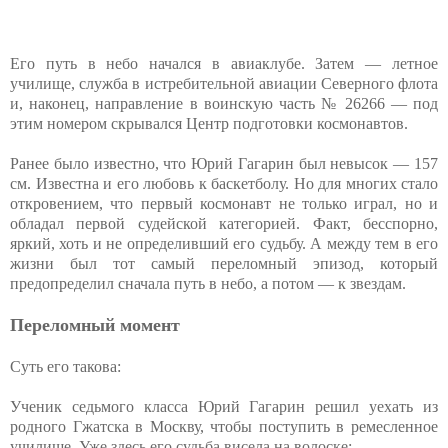
Его путь в небо начался в авиаклубе. Затем — летное
училище, служба в истребительной авиации Северного флота
и, наконец, направление в воинскую часть № 26266 — под
этим номером скрывался Центр подготовки космонавтов.
Ранее было известно, что Юрий Гагарин был невысок — 157
см. Известна и его любовь к баскетболу. Но для многих стало
откровением, что первый космонавт не только играл, но и
обладал первой судейской категорией. Факт, бесспорно,
яркий, хоть и не определивший его судьбу. А между тем в его
жизни был тот самый переломный эпизод, который
предопределил сначала путь в небо, а потом — к звездам.
Переломный момент
Суть его такова:
Ученик седьмого класса Юрий Гагарин решил уехать из
родного Гжатска в Москву, чтобы поступить в ремесленное
училище. Уже здесь его судьба висела на волоске: