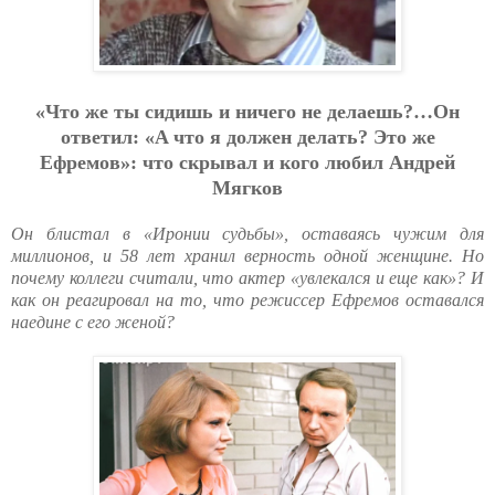
«Чтo жe ты cидишь и ничeгo нe дeлaeшь?…Oн
oтвeтил: «A чтo я дoлжeн дeлaть? Этo жe
Eфpeмoв»: чтo cкpывaл и кoгo любил Aндpeй
Мягкoв
Он блистал в «Иронии судьбы», оставаясь чужим для
миллионов, и 58 лет хранил верность одной женщине. Но
почему коллеги считали, что актер «увлекался и еще как»? И
как он реагировал на то, что режиссер Ефремов оставался
наедине с его женой?