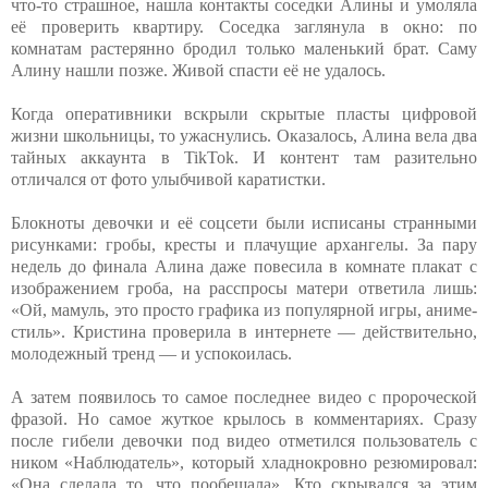
что-то страшное, нашла контакты соседки Алины и умоляла
её проверить квартиру. Соседка заглянула в окно: по
комнатам растерянно бродил только маленький брат. Саму
Алину нашли позже. Живой спасти её не удалось.
Когда оперативники вскрыли скрытые пласты цифровой
жизни школьницы, то ужаснулись. Оказалось, Алина вела два
тайных аккаунта в TikTok. И контент там разительно
отличался от фото улыбчивой каратистки.
Блокноты девочки и её соцсети были исписаны странными
рисунками: гробы, кресты и плачущие архангелы. За пару
недель до финала Алина даже повесила в комнате плакат с
изображением гроба, на расспросы матери ответила лишь:
«Ой, мамуль, это просто графика из популярной игры, аниме-
стиль». Кристина проверила в интернете — действительно,
молодежный тренд — и успокоилась.
А затем появилось то самое последнее видео с пророческой
фразой. Но самое жуткое крылось в комментариях. Сразу
после гибели девочки под видео отметился пользователь с
ником «Наблюдатель», который хладнокровно резюмировал:
«Она сделала то, что пообещала». Кто скрывался за этим