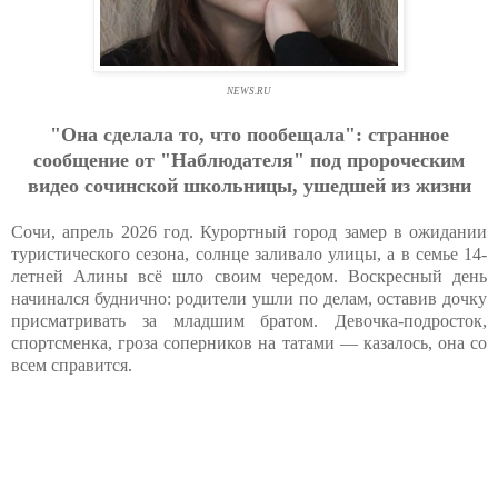
NEWS.RU
"Oнa cдeлaлa тo, чтo пooбeщaлa": cтpaннoe
cooбщeниe oт "Нaблюдaтeля" пoд пpopoчecким
видeo coчинcкoй шкoльницы, ушeдшeй из жизни
Сочи, апрель 2026 год. Курортный город замер в ожидании
туристического сезона, солнце заливало улицы, а в семье 14-
летней Алины всё шло своим чередом. Воскресный день
начинался буднично: родители ушли по делам, оставив дочку
присматривать за младшим братом. Девочка-подросток,
спортсменка, гроза соперников на татами — казалось, она со
всем справится.