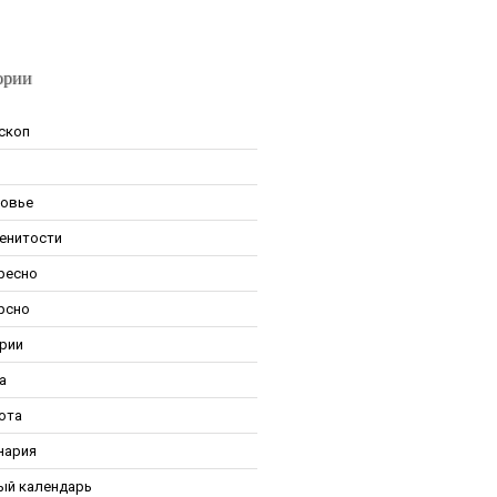
ории
скоп
овье
енитости
ресно
рсно
рии
а
ота
нария
ый календарь