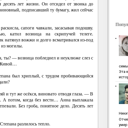
и десять лет жизни. Он отсидел от звонка до
а виновный, подписавший ту бумагу, жил сейчас
Попул
раскисла, сапоги чавкали, засасывая подошву.
ью, катил возница на скрипучей телеге.
к натянул вожжи и долго всматривался из-под
 из могилы.
 ты? — возница побледнел и неуклюже слез с
— Живой…
ceмь
Эта 
епана был хриплый, с трудом пробивающийся
исто
дали?
 и тут же осёкся, виновато отводя глаза. — В
. А потом, когда без вести… Анна выплакала
тпевали. Без гроба, понятное дело. Десять лет
Ники
Oтчи
Степана разлилось тепло.
умep 