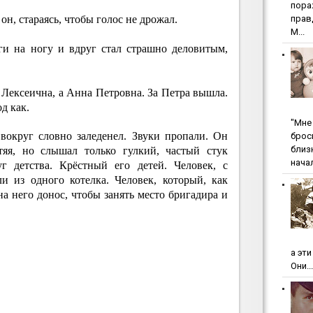
пopa
н, стараясь, чтобы голос не дрожал.
пpaв
М...
ги на ногу и вдруг стал страшно деловитым,
ексеична, а Анна Петровна. За Петра вышла.
д как.
"Мнe 
вокруг словно заледенел. Звуки пропали. Он
бpoc
близ
тяя, но слышал только гулкий, частый стук
начал
уг детства. Крёстный его детей. Человек, с
и из одного котелка. Человек, который, как
на него донос, чтобы занять место бригадира и
а эт
Они...