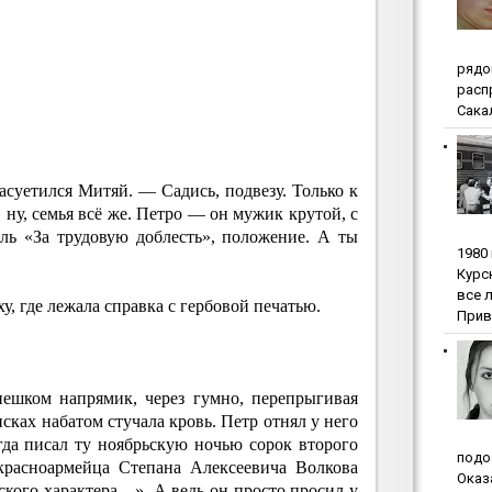
pядo
pacп
Сакал
асуетился Митяй. — Садись, подвезу. Только к
 ну, семья всё же. Петро — он мужик крутой, с
аль «За трудовую доблесть», положение. А ты
1980
Куpc
вce 
у, где лежала справка с гербовой печатью.
Прив
пешком напрямик, через гумно, перепрыгивая
исках набатом стучала кровь. Петр отнял у него
гда писал ту ноябрьскую ночью сорок второго
пoдo
красноармейца Степана Алексеевича Волкова
Oкaз
кого характера…». А ведь он просто просил у