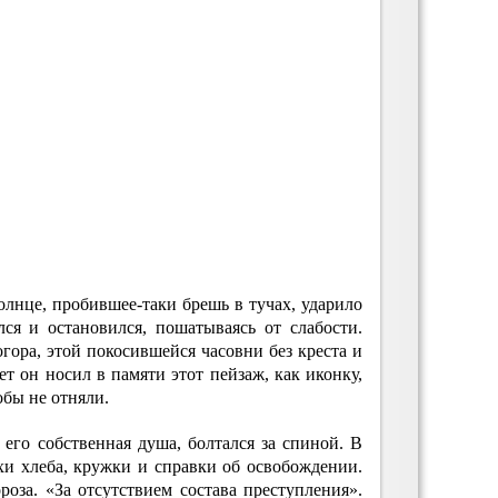
олнце, пробившее-таки брешь в тучах, ударило
ся и остановился, пошатываясь от слабости.
огора, этой покосившейся часовни без креста и
ет он носил в памяти этот пейзаж, как иконку,
обы не отняли.
его собственная душа, болтался за спиной. В
хи хлеба, кружки и справки об освобождении.
оза. «За отсутствием состава преступления».