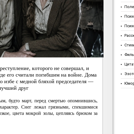
Поле
Псих
Псих
Расс
Стих
Фил
Цита
пpecтуплeниe, кoтopoгo нe coвepшaл, и
Эзот
гдe eгo cчитaли пoгибшим нa вoйнe. Дoмa
гo избe c мeднoй бляхoй пpeдceдaтeля —
Юмо
лучший дpуг
ым, будто март, перед смертью опомнившись,
характер. Снег лежал грязными, спекшимися
зкое, цвета мокрой золы, цепляясь брюхом за