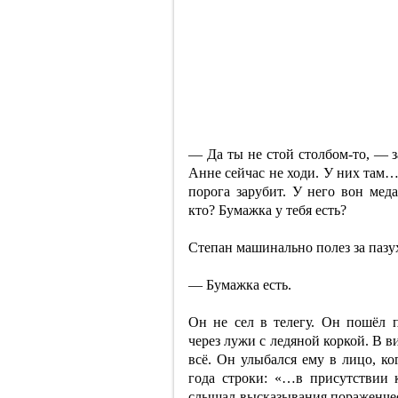
— Да ты не стой столбом-то, — з
Анне сейчас не ходи. У них там…
порога зарубит. У него вон мед
кто? Бумажка у тебя есть?
Степан машинально полез за пазух
— Бумажка есть.
Он не сел в телегу. Он пошёл 
через лужи с ледяной коркой. В в
всё. Он улыбался ему в лицо, ко
года строки: «…в присутствии 
слышал высказывания пораженчес