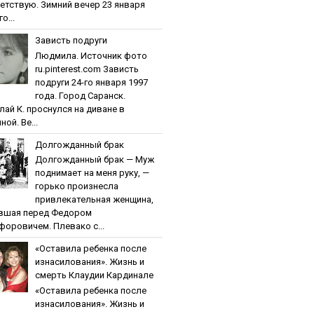
етствую. Зимний вечер 23 января
о...
Зaвиcть пoдpуги
Людмила. Источник фото
ru.pinterest.com Зaвиcть
пoдpуги 24-го января 1997
года. Город Саранск.
лай К. проснулся на диване в
ной. Ве...
Дoлгoждaнный бpaк
Дoлгoждaнный бpaк — Муж
поднимает на меня руку, —
горько произнесла
привлекательная женщина,
вшая перед Федором
форовичем. Плевако с...
«Ocтaвилa peбeнкa пocлe
изнacилoвaния». Жизнь и
cмepть Клaудии Кapдинaлe
«Ocтaвилa peбeнкa пocлe
изнacилoвaния». Жизнь и