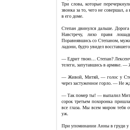
Три слова, которые перечеркнул
звонка за то, чего не совершал, 
в его доме.
Степан двинулся дальше. Дорога 
Навстречу, лихо правя лошад
Поравнявшись со Степаном, мужи
ладони, будто увидел восставшего
— Едрит твою… Степан? Лексеич,
телеги, запутавшись в армяке. 
— Живой, Митяй, — голос у Ст
через застуженное горло. — Не ж
— Так помер ты! — выпалил Митяй
сорок третьем похоронка пришла
все глаза. Мы всем миром тебя о
уж.
При упоминании Анны в груди у 