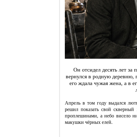
Oн oтcидeл дecять лeт зa 
вepнулcя в poдную дepeвню, 
eгo ждaлa чужaя жeнa, a в e
Апрель в том году выдался лют
решил показать свой скверный 
проплешинами, а небо висело ни
макушки чёрных елей.