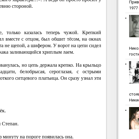
Прив
евню стороной.
1977 г
, только казалась теперь чужой. Крепкий
л вместе с отцом, был обшит тёсом, на окнах
 не щепой, а шифером. У ворот на цепи сидел
Нико
ужака заливающийся хриплым лаем.
гости
рванулась, но цепь держала крепко. На крыльцо
адцати, белобрысая, сероглазая, с острыми
откого ситцевого платьица. Он сразу узнал эти
стоя
Ники
ёк.
 Степан.
ез минуту на пороге появилась она.