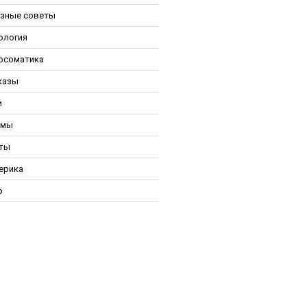
зные советы
ология
осоматика
казы
и
ьмы
ты
ерика
р