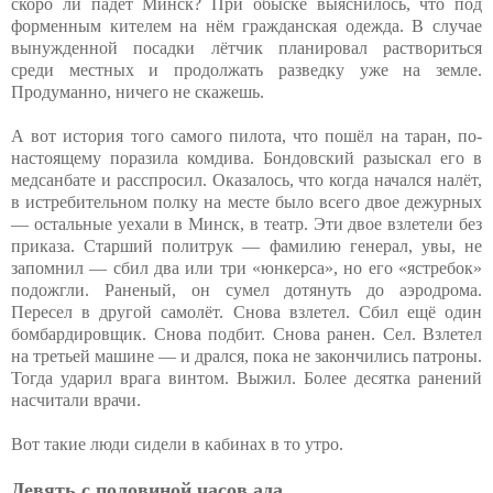
скоро ли падёт Минск? При обыске выяснилось, что под
форменным кителем на нём гражданская одежда. В случае
вынужденной посадки лётчик планировал раствориться
среди местных и продолжать разведку уже на земле.
Продуманно, ничего не скажешь.
А вот история того самого пилота, что пошёл на таран, по-
настоящему поразила комдива. Бондовский разыскал его в
медсанбате и расспросил. Оказалось, что когда начался налёт,
в истребительном полку на месте было всего двое дежурных
— остальные уехали в Минск, в театр. Эти двое взлетели без
приказа. Старший политрук — фамилию генерал, увы, не
запомнил — сбил два или три «юнкерса», но его «ястребок»
подожгли. Раненый, он сумел дотянуть до аэродрома.
Пересел в другой самолёт. Снова взлетел. Сбил ещё один
бомбардировщик. Снова подбит. Снова ранен. Сел. Взлетел
на третьей машине — и дрался, пока не закончились патроны.
Тогда ударил врага винтом. Выжил. Более десятка ранений
насчитали врачи.
Вот такие люди сидели в кабинах в то утро.
Девять с половиной часов ада