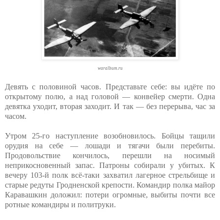
waralbum.ru
Девять с половиной часов. Представьте себе: вы идёте по
открытому полю, а над головой — конвейер смерти. Одна
девятка уходит, вторая заходит. И так — без перерыва, час за
часом.
Утром 25-го наступление возобновилось. Бойцы тащили
орудия на себе — лошади и тягачи были перебиты.
Продовольствие кончилось, перешли на носимый
неприкосновенный запас. Патроны собирали у убитых. К
вечеру 103-й полк всё-таки захватил лагерное стрельбище и
старые редуты Гродненской крепости. Командир полка майор
Каравашкин доложил: потери огромные, выбиты почти все
ротные командиры и политруки.