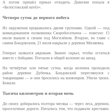
А потом пришёл приказ отходить. Дивизия попала в
«Белостокский котёл».
Четверо суток до первого побега
Из окружения прорывались двумя группами. Одной — под
командованием полковника Скоробогаткина — повезло: 15
июля вышли к своим под Могилёвом. Вторую, во главе с
самим Бондовским, 21 июля накрыли у деревни Миляевка.
Генерал назвался рядовым. Звание скрыл, чтобы остаться
вместе с бойцами. Погнали в общей колонне на запад.
На четвёртые или пятые сутки, когда колонна проходила
район деревни Дубенка, Бондовский переглянулся с
товарищами — и они бросились на конвоиров. Убили троих.
Бежали.
Тысяча километров и вторая ночь
До своих добирались полтора месяца — через леса, деревни,
проселочные дороги. Питались тем, что подавали крестьяне.