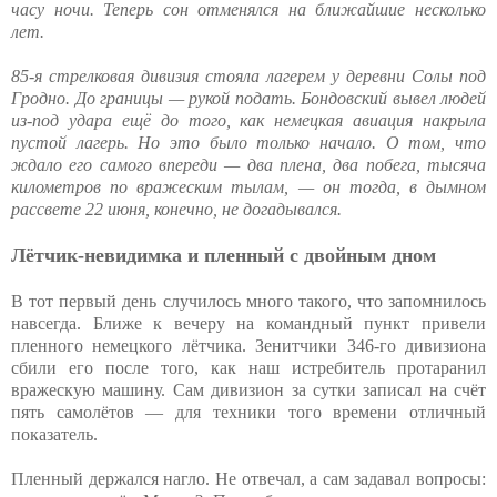
часу ночи. Теперь сон отменялся на ближайшие несколько
лет.
85-я стрелковая дивизия стояла лагерем у деревни Солы под
Гродно. До границы — рукой подать. Бондовский вывел людей
из-под удара ещё до того, как немецкая авиация накрыла
пустой лагерь. Но это было только начало. О том, что
ждало его самого впереди — два плена, два побега, тысяча
километров по вражеским тылам, — он тогда, в дымном
рассвете 22 июня, конечно, не догадывался.
Лётчик-невидимка и пленный с двойным дном
В тот первый день случилось много такого, что запомнилось
навсегда. Ближе к вечеру на командный пункт привели
пленного немецкого лётчика. Зенитчики 346-го дивизиона
сбили его после того, как наш истребитель протаранил
вражескую машину. Сам дивизион за сутки записал на счёт
пять самолётов — для техники того времени отличный
показатель.
Пленный держался нагло. Не отвечал, а сам задавал вопросы: