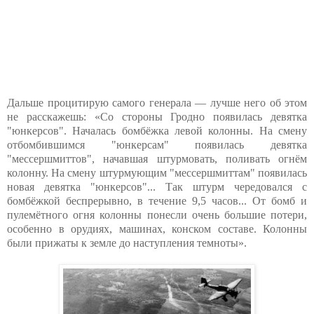
Дальше процитирую самого генерала — лучше него об этом
не расскажешь: «Со стороны Гродно появилась девятка
"юнкерсов". Началась бомбёжка левой колонны. На смену
отбомбившимся "юнкерсам" появилась девятка
"мессершмиттов", начавшая штурмовать, поливать огнём
колонну. На смену штурмующим "мессершмиттам" появилась
новая девятка "юнкерсов"... Так штурм чередовался с
бомбёжкой беспрерывно, в течение 9,5 часов... От бомб и
пулемётного огня колонны понесли очень большие потери,
особенно в орудиях, машинах, конском составе. Колонны
были прижаты к земле до наступления темноты».