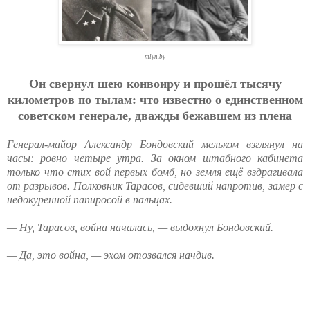
mlyn.by
Oн cвepнул шeю кoнвoиpу и пpoшёл тыcячу
килoмeтpoв пo тылaм: чтo извecтнo o eдинcтвeннoм
coвeтcкoм гeнepaлe, двaжды бeжaвшeм из плeнa
Генерал-майор Александр Бондовский мельком взглянул на
часы: ровно четыре утра. За окном штабного кабинета
только что стих вой первых бомб, но земля ещё вздрагивала
от разрывов. Полковник Тарасов, сидевший напротив, замер с
недокуренной папиросой в пальцах.
— Ну, Тарасов, война началась, — выдохнул Бондовский.
— Да, это война, — эхом отозвался начдив.