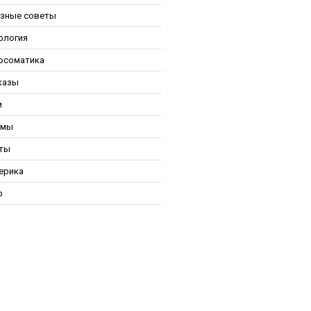
зные советы
ология
осоматика
казы
и
ьмы
ты
ерика
р