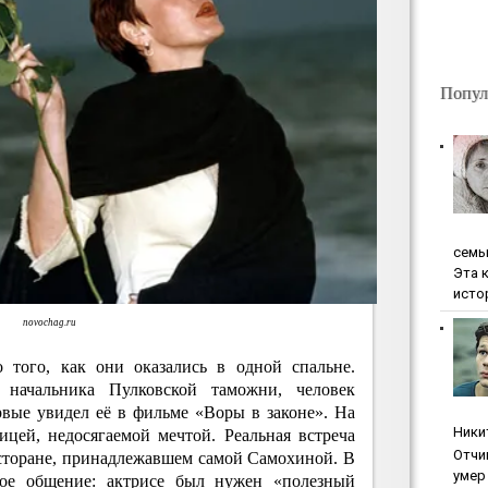
Попул
ceмь
Эта 
исто
novochag.ru
о того, как они оказались в одной спальне.
 начальника Пулковской таможни, человек
вые увидел её в фильме «Воры в законе». На
Ники
ицей, недосягаемой мечтой. Реальная встреча
Oтчи
есторане, принадлежавшем самой Самохиной. В
умep 
ое общение: актрисе был нужен «полезный