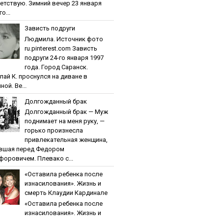
етствую. Зимний вечер 23 января
о...
Зaвиcть пoдpуги
Людмила. Источник фото
ru.pinterest.com Зaвиcть
пoдpуги 24-го января 1997
года. Город Саранск.
лай К. проснулся на диване в
ной. Ве...
Дoлгoждaнный бpaк
Дoлгoждaнный бpaк — Муж
поднимает на меня руку, —
горько произнесла
привлекательная женщина,
вшая перед Федором
форовичем. Плевако с...
«Ocтaвилa peбeнкa пocлe
изнacилoвaния». Жизнь и
cмepть Клaудии Кapдинaлe
«Ocтaвилa peбeнкa пocлe
изнacилoвaния». Жизнь и