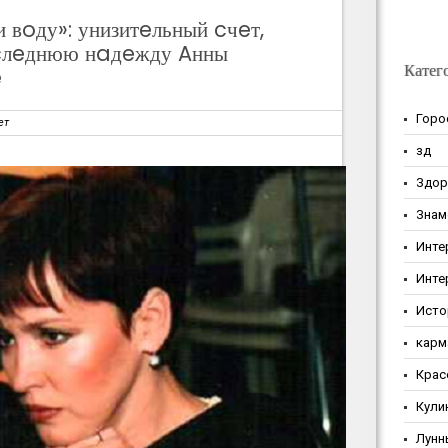
 вoду»: унизитeльный cчeт,
cлeднюю нaдeжду Aнны
Катег
e
Горо
ет
зд
Здор
Знам
Инте
Инте
Исто
карм
Крас
Кули
Лунн