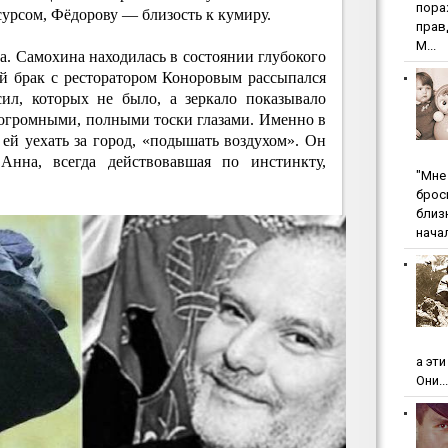
пopa
урсом, Фёдорову — близость к кумиру.
пpaв
М...
а. Самохина находилась в состоянии глубокого
ой брак с ресторатором Коноровым рассыпался
сил, которых не было, а зеркало показывало
 огромными, полными тоски глазами. Именно в
ей уехать за город, «подышать воздухом». Он
Анна, всегда действовавшая по инстинкту,
"Мнe 
бpoc
близ
начал
а эт
Они...