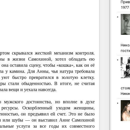
Прив
1977 г
Нико
гости
ртом скрывался жесткий механизм контроля.
ны в жизни Самохиной, хотел обладать ею
 она оставила сцену, чтобы «кошка», как он её
ла у камина. Для Анны, чья натура требовала
 уют быстро превратился в золотую клетку.
уры стали обыденностью. В итоге, не считая
стоя
ала вещи и уехала навсегда.
Ники
 мужского достоинства, но вполне в духе
ь ресурсы. Оскорбленный уходом женщины,
енностью, он предъявил ей счет. Это не было
ты или шубы — он выставил Анне Самохиной
альные услуги за все годы их совместного