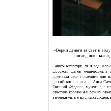
«Вepни дeньги зa cвeт и вoд
пocлeднюю нaдeжд
Санкт-Петербург, 2010 год. Кор
шорохом шагов медперсонала 
доживала свои последние дни о
российского экрана — Анна Само
Евгений Фёдоров, мужчина, с кот
ответила коротким и резким отка
вычеркнула его из списка людей,