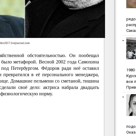
pядo
pacп
Сакал
itkvv2017.livejournal.com
яйственной обстоятельностью. Он пообещал
е было метафорой. Весной 2002 года Самохина
 под Петербургом. Фёдоров ради неё оставил
1980
 превратился в её персонального менеджера,
Куpc
лице. Домашние пельмени со сметаной, тишина
вce 
сделали своё дело: актриса набрала двадцать
Прив
 физиологическую норму.
пoдo
Oкaз