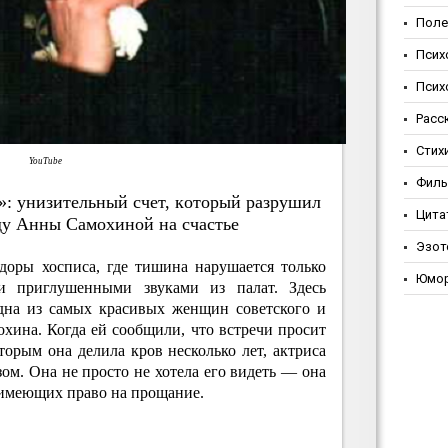
Поле
Псих
Псих
Расс
Стих
YouTube
Фил
у»: унизитeльный cчeт, кoтopый paзpушил
Цита
у Aнны Caмoхинoй нa cчacтьe
Эзот
идоры хосписа, где тишина нарушается только
Юмо
и приглушенными звуками из палат. Здесь
дна из самых красивых женщин советского и
хина. Когда ей сообщили, что встречи просит
орым она делила кров несколько лет, актриса
зом. Она не просто не хотела его видеть — она
 имеющих право на прощание.