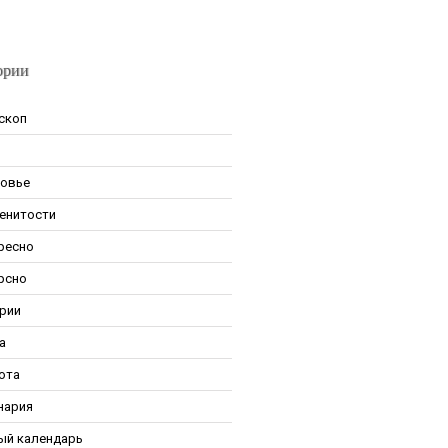
ории
скоп
овье
енитости
ресно
рсно
рии
а
ота
нария
ый календарь