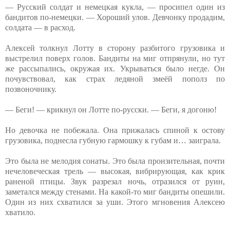
— Русский солдат и немецкая кукла, — просипел один из
бандитов по-немецки. — Хороший улов. Девчонку продадим,
солдата — в расход.
Алексей толкнул Лотту в сторону разбитого грузовика и
выстрелил поверх голов. Бандиты на миг отпрянули, но тут
же рассыпались, окружая их. Укрываться было негде. Он
почувствовал, как страх ледяной змеёй пополз по
позвоночнику.
— Беги! — крикнул он Лотте по-русски. — Беги, я догоню!
Но девочка не побежала. Она прижалась спиной к остову
грузовика, поднесла губную гармошку к губам и… заиграла.
Это была не мелодия сонаты. Это была пронзительная, почти
нечеловеческая трель — высокая, вибрирующая, как крик
раненой птицы. Звук разрезал ночь, отразился от руин,
заметался между стенами. На какой-то миг бандиты опешили.
Один из них схватился за уши. Этого мгновения Алексею
хватило.