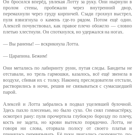
Он бросился вперёд, увлекая Лотту за руку. Они нырнули в
пролом стены, пробежали через внутренний двор,
перемахнули через груду кирпичей. Сзади грохнул выстрел,
пуля взвизгнула о камень где-то рядом. Потом ещё один.
Алексей почувствовал, как правое плечо обожгло — словно
плетью хлестнули. Он споткнулся, но удержался на ногах.
— Вы ранены! — вскрикнула Лотта.
— Царапина. Бежим!
Они метались по лабиринту руин, путая следы. Бандиты не
отставали, но трель гармошки, казалось, всё ещё звенела в
воздухе, сбивая их с толку. Наконец преследователи отстали,
растворились в ночи, решив не связываться с сумасшедшей
парой.
Алексей и Лотта забрались в подвал уцелевшей булочной.
Здесь пахло плесенью, но было сухо. Он снял гимнастёрку,
осмотрел рану: пуля прочертила глубокую борозду по плечу,
кость не задета, но крови вытекло порядочно. Лотта, не
говоря ни слова, оторвала полосу от своего платья и
принялась перевязывать. Её руки двигались сноровисто, по-