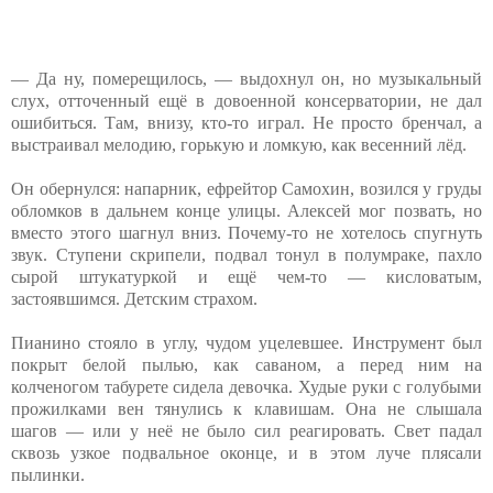
— Да ну, померещилось, — выдохнул он, но музыкальный
слух, отточенный ещё в довоенной консерватории, не дал
ошибиться. Там, внизу, кто-то играл. Не просто бренчал, а
выстраивал мелодию, горькую и ломкую, как весенний лёд.
Он обернулся: напарник, ефрейтор Самохин, возился у груды
обломков в дальнем конце улицы. Алексей мог позвать, но
вместо этого шагнул вниз. Почему-то не хотелось спугнуть
звук. Ступени скрипели, подвал тонул в полумраке, пахло
сырой штукатуркой и ещё чем-то — кисловатым,
застоявшимся. Детским страхом.
Пианино стояло в углу, чудом уцелевшее. Инструмент был
покрыт белой пылью, как саваном, а перед ним на
колченогом табурете сидела девочка. Худые руки с голубыми
прожилками вен тянулись к клавишам. Она не слышала
шагов — или у неё не было сил реагировать. Свет падал
сквозь узкое подвальное оконце, и в этом луче плясали
пылинки.