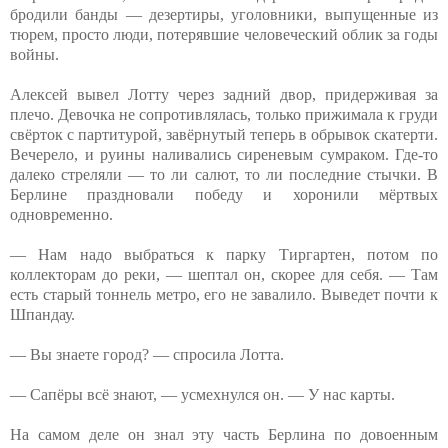
бродили банды — дезертиры, уголовники, выпущенные из
тюрем, просто люди, потерявшие человеческий облик за годы
войны.
Алексей вывел Лотту через задний двор, придерживая за
плечо. Девочка не сопротивлялась, только прижимала к груди
свёрток с партитурой, завёрнутый теперь в обрывок скатерти.
Вечерело, и руины наливались сиреневым сумраком. Где-то
далеко стреляли — то ли салют, то ли последние стычки. В
Берлине праздновали победу и хоронили мёртвых
одновременно.
— Нам надо выбраться к парку Тиргартен, потом по
коллекторам до реки, — шептал он, скорее для себя. — Там
есть старый тоннель метро, его не завалило. Выведет почти к
Шпандау.
— Вы знаете город? — спросила Лотта.
— Сапёры всё знают, — усмехнулся он. — У нас карты.
На самом деле он знал эту часть Берлина по довоенным