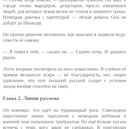
городе полно мародёров, дезертиров, просто озверевших
людей, для которых чужая жизнь не стоила и ломаного гроша.
Немецкая девочка с партитурой — лёгкая добыча. Она не
дойдёт до Шпандау.
Он принял решение мгновенно, как прыгают в ледяную воду:
отвести её самому.
— Я помогу тебе, — сказал он. — Спрячь ноты. И держись
рядом.
Лотта впервые посмотрела на него осмысленно. В глубине её
зрачков мелькнула искра — не благодарность, нет, скорее
удивление, что этот большой русский солдат с усталым
лицом вообще способен на такое.
Глава 2. Линия разлома
Он понимал, что идёт на чудовищный риск. Самоходное
пересечение линии оцепления с немецким ребёнком в
военной зоне попахивало трибуналом. Но ещё больше пугала
встреча с теми, кого закон не сдерживал. В пригородах