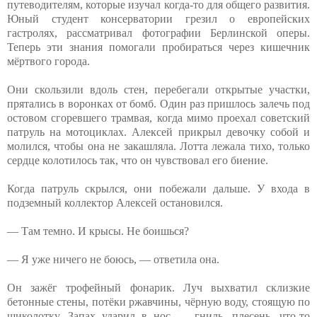
путеводителям, которые изучал когда-то для общего развития.
Юный студент консерватории грезил о европейских
гастролях, рассматривал фотографии Берлинской оперы.
Теперь эти знания помогали пробираться через кишечник
мёртвого города.
Они скользили вдоль стен, перебегали открытые участки,
прятались в воронках от бомб. Один раз пришлось залечь под
остовом сгоревшего трамвая, когда мимо проехал советский
патруль на мотоциклах. Алексей прикрыл девочку собой и
молился, чтобы она не закашляла. Лотта лежала тихо, только
сердце колотилось так, что он чувствовал его биение.
Когда патруль скрылся, они побежали дальше. У входа в
подземный коллектор Алексей остановился.
— Там темно. И крысы. Не боишься?
— Я уже ничего не боюсь, — ответила она.
Он зажёг трофейный фонарик. Луч выхватил склизкие
бетонные стены, потёки ржавчины, чёрную воду, стоящую по
щиколотку. Запах ударил в нос — гниль, плесень, что-то