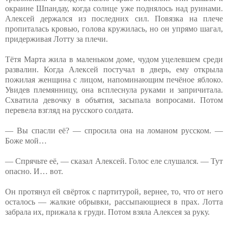
окраине Шпандау, когда солнце уже поднялось над руинами.
Алексей держался из последних сил. Повязка на плече
пропиталась кровью, голова кружилась, но он упрямо шагал,
придерживая Лотту за плечи.
Тётя Марта жила в маленьком доме, чудом уцелевшем среди
развалин. Когда Алексей постучал в дверь, ему открыла
пожилая женщина с лицом, напоминающим печёное яблоко.
Увидев племянницу, она всплеснула руками и запричитала.
Схватила девочку в объятия, засыпала вопросами. Потом
перевела взгляд на русского солдата.
— Вы спасли её? — спросила она на ломаном русском. —
Боже мой…
— Спрячьте её, — сказал Алексей. Голос еле слушался. — Тут
опасно. И… вот.
Он протянул ей свёрток с партитурой, вернее, то, что от него
осталось — жалкие обрывки, рассыпающиеся в прах. Лотта
забрала их, прижала к груди. Потом взяла Алексея за руку.