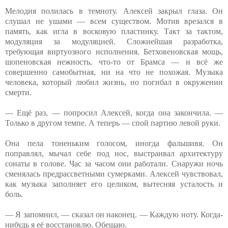
Мелодия полилась в темноту. Алексей закрыл глаза. Он
слушал не ушами — всем существом. Мотив врезался в
память, как игла в восковую пластинку. Такт за тактом,
модуляция за модуляцией. Сложнейшая разработка,
требующая виртуозного исполнения. Бетховеновская мощь,
шопеновская нежность, что-то от Брамса — и всё же
совершенно самобытная, ни на что не похожая. Музыка
человека, который любил жизнь, но погибал в окружении
смерти.
— Ещё раз, — попросил Алексей, когда она закончила. —
Только в другом темпе. А теперь — спой партию левой руки.
Она пела тоненьким голосом, иногда фальшивя. Он
поправлял, мычал себе под нос, выстраивал архитектуру
сонаты в голове. Час за часом они работали. Снаружи ночь
сменялась предрассветными сумерками. Алексей чувствовал,
как музыка заполняет его целиком, вытесняя усталость и
боль.
— Я запомнил, — сказал он наконец. — Каждую ноту. Когда-
нибудь я её восстановлю. Обещаю.