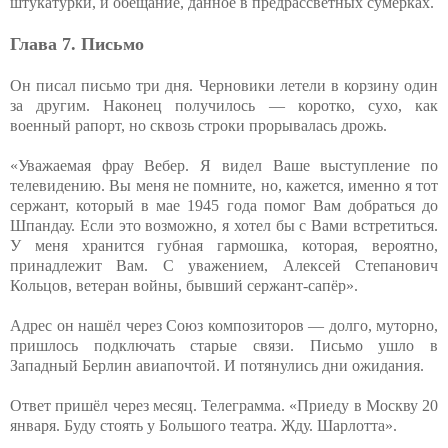
штукатурки, и обещание, данное в предрассветных сумерках.
Глава 7. Письмо
Он писал письмо три дня. Черновики летели в корзину один
за другим. Наконец получилось — коротко, сухо, как
военный рапорт, но сквозь строки прорывалась дрожь.
«Уважаемая фрау Вебер. Я видел Ваше выступление по
телевидению. Вы меня не помните, но, кажется, именно я тот
сержант, который в мае 1945 года помог Вам добраться до
Шпандау. Если это возможно, я хотел бы с Вами встретиться.
У меня хранится губная гармошка, которая, вероятно,
принадлежит Вам. С уважением, Алексей Степанович
Кольцов, ветеран войны, бывший сержант-сапёр».
Адрес он нашёл через Союз композиторов — долго, муторно,
пришлось подключать старые связи. Письмо ушло в
Западный Берлин авиапочтой. И потянулись дни ожидания.
Ответ пришёл через месяц. Телеграмма. «Приеду в Москву 20
января. Буду стоять у Большого театра. Жду. Шарлотта».