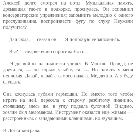
Алексей долго смотрел на ноты. Музыкальная память,
дремавшая где-то в подкорке, проснулась. Он вспомнил
консерваторские упражнения: запомнить мелодию с одного
прослушивания, воспроизвести фугу по слуху. Неужели
получится?
— Дай сюда, — сказал он. — Я попробую её запомнить.
— Вы? — недоверчиво спросила Лотта.
— Я до войны на пианиста учился. В Москве. Правда, не
доучился, — он горько улыбнулся. — Но память у меня
неплохая. Давай, играй с самого начала. Медленно. А я буду
слушать.
Она коснулась губами гармошки. Но вместо того чтобы
играть на ней, пересела к старому разбитому пианино,
стоявшему здесь же, в углу подвала булочной. Видимо,
хозяин был меломаном. Инструмент оказался ещё живым —
расстроенным, с западающими клавишами, но звучащим.
И Лотта заиграла.