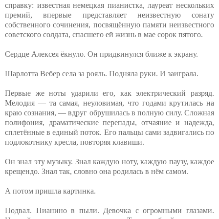
справку: известная немецкая пианистка, лауреат нескольких
премий, впервые представляет неизвестную сонату
собственного сочинения, посвящённую памяти неизвестного
советского солдата, спасшего ей жизнь в мае сорок пятого.
Сердце Алексея ёкнуло. Он придвинулся ближе к экрану.
Шарлотта Вебер села за рояль. Подняла руки. И заиграла.
Первые же ноты ударили его, как электрический разряд.
Мелодия — та самая, неуловимая, что годами крутилась на
краю сознания, — вдруг обрушилась в полную силу. Сложная
полифония, драматические перепады, отчаяние и надежда,
сплетённые в единый поток. Его пальцы сами задвигались по
подлокотнику кресла, повторяя клавиши.
Он знал эту музыку. Знал каждую ноту, каждую паузу, каждое
крещендо. Знал так, словно она родилась в нём самом.
А потом пришла картинка.
Подвал. Пианино в пыли. Девочка с огромными глазами.