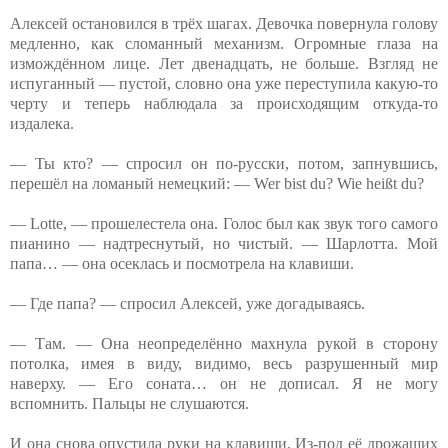
Алексей остановился в трёх шагах. Девочка повернула голову
медленно, как сломанный механизм. Огромные глаза на
измождённом лице. Лет двенадцать, не больше. Взгляд не
испуганный — пустой, словно она уже переступила какую-то
черту и теперь наблюдала за происходящим откуда-то
издалека.
— Ты кто? — спросил он по-русски, потом, запнувшись,
перешёл на ломаный немецкий: — Wer bist du? Wie heißt du?
— Lotte, — прошелестела она. Голос был как звук того самого
пианино — надтреснутый, но чистый. — Шарлотта. Мой
папа… — она осеклась и посмотрела на клавиши.
— Где папа? — спросил Алексей, уже догадываясь.
— Там. — Она неопределённо махнула рукой в сторону
потолка, имея в виду, видимо, весь разрушенный мир
наверху. — Его соната… он не дописал. Я не могу
вспомнить. Пальцы не слушаются.
И она снова опустила руки на клавиши. Из-под её дрожащих