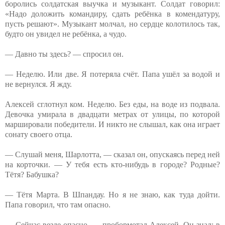
боролись солдатская выучка и музыкант. Солдат говорил:
«Надо доложить командиру, сдать ребёнка в комендатуру,
пусть решают». Музыкант молчал, но сердце колотилось так,
будто он увидел не ребёнка, а чудо.
— Давно ты здесь? — спросил он.
— Неделю. Или две. Я потеряла счёт. Папа ушёл за водой и
не вернулся. Я жду.
Алексей сглотнул ком. Неделю. Без еды, на воде из подвала.
Девочка умирала в двадцати метрах от улицы, по которой
маршировали победители. И никто не слышал, как она играет
сонату своего отца.
— Слушай меня, Шарлотта, — сказал он, опускаясь перед ней
на корточки. — У тебя есть кто-нибудь в городе? Родные?
Тётя? Бабушка?
— Тётя Марта. В Шпандау. Но я не знаю, как туда дойти.
Папа говорил, что там опасно.
— Сейчас везде опасно, — пробормотал Алексей. Он знал: в