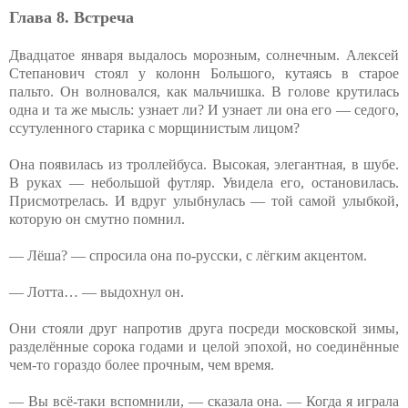
Глава 8. Встреча
Двадцатое января выдалось морозным, солнечным. Алексей
Степанович стоял у колонн Большого, кутаясь в старое
пальто. Он волновался, как мальчишка. В голове крутилась
одна и та же мысль: узнает ли? И узнает ли она его — седого,
ссутуленного старика с морщинистым лицом?
Она появилась из троллейбуса. Высокая, элегантная, в шубе.
В руках — небольшой футляр. Увидела его, остановилась.
Присмотрелась. И вдруг улыбнулась — той самой улыбкой,
которую он смутно помнил.
— Лёша? — спросила она по-русски, с лёгким акцентом.
— Лотта… — выдохнул он.
Они стояли друг напротив друга посреди московской зимы,
разделённые сорока годами и целой эпохой, но соединённые
чем-то гораздо более прочным, чем время.
— Вы всё-таки вспомнили, — сказала она. — Когда я играла