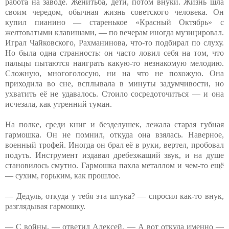
работа на заводе. Женитьба, дети, потом внуки. Жизнь шла
своим чередом, обычная жизнь советского человека. Он
купил пианино — старенькое «Красный Октябрь» с
желтоватыми клавишами, — по вечерам иногда музицировал.
Играл Чайковского, Рахманинова, что-то подбирал по слуху.
Но была одна странность: он часто ловил себя на том, что
пальцы пытаются наиграть какую-то незнакомую мелодию.
Сложную, многоголосую, ни на что не похожую. Она
приходила во сне, всплывала в минуты задумчивости, но
ухватить её не удавалось. Стоило сосредоточиться — и она
исчезала, как утренний туман.
На полке, среди книг и безделушек, лежала старая губная
гармошка. Он не помнил, откуда она взялась. Наверное,
военный трофей. Иногда он брал её в руки, вертел, пробовал
подуть. Инструмент издавал дребезжащий звук, и на душе
становилось смутно. Гармошка пахла металлом и чем-то ещё
— сухим, горьким, как прошлое.
— Дедуль, откуда у тебя эта штука? — спросил как-то внук,
разглядывая гармошку.
— С войны, — ответил Алексей. — А вот откуда именно —