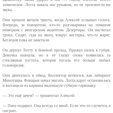
химическое. Лотта зажала нос рукавом, но не произнесла ни
звука.
Они прошли метров триста, когда Алексей услышал голоса.
Впереди, за поворотом, кто-то разговаривал на ломаном
немецком с венгерским акцентом. Дезертиры. Он насчитал
троих. Сидят, судя по звуку, вокруг костерка, что-то жарят.
Беглецов пока не заметили.
Он дёрнул Лотту в боковой проход. Прижал палец к губам.
Девочка кивнула, но в её глазах снова появилась та
стеклянная пустота, которая пугала его больше любых
головорезов.
Они двинулись в обход. Коллектор ветвился, как лабиринт
Минотавра. Фонарик начал мигать. Лотта вдруг остановилась
и вытащила из кармана маленькую губную гармошку.
— Это ещё зачем? — прошептал Алексей.
— Папа подарил. Она всегда со мной. Если что-то случится, я
сыграю.