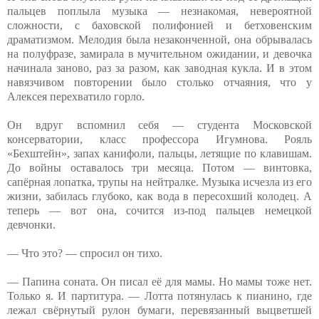
пальцев поплыла музыка — незнакомая, невероятной
сложности, с баховской полифонией и бетховенским
драматизмом. Мелодия была незаконченной, она обрывалась
на полуфразе, замирала в мучительном ожидании, и девочка
начинала заново, раз за разом, как заводная кукла. И в этом
навязчивом повторении было столько отчаяния, что у
Алексея перехватило горло.
Он вдруг вспомнил себя — студента Московской
консерватории, класс профессора Игумнова. Рояль
«Бехштейн», запах канифоли, пальцы, летящие по клавишам.
До войны оставалось три месяца. Потом — винтовка,
сапёрная лопатка, трупы на нейтралке. Музыка исчезла из его
жизни, забилась глубоко, как вода в пересохший колодец. А
теперь — вот она, сочится из-под пальцев немецкой
девчонки.
— Что это? — спросил он тихо.
— Папина соната. Он писал её для мамы. Но мамы тоже нет.
Только я. И партитура. — Лотта потянулась к пианино, где
лежал свёрнутый рулон бумаги, перевязанный выцветшей