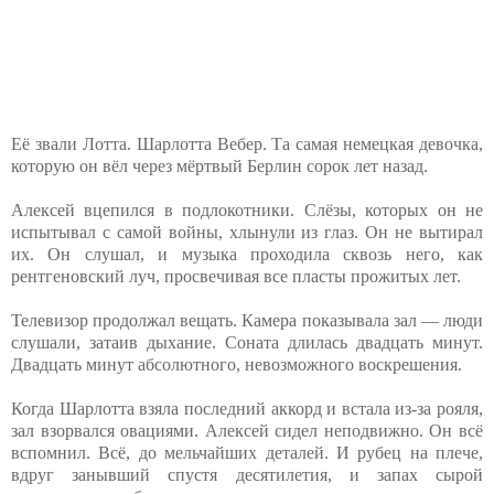
Её звали Лотта. Шарлотта Вебер. Та самая немецкая девочка,
которую он вёл через мёртвый Берлин сорок лет назад.
Алексей вцепился в подлокотники. Слёзы, которых он не
испытывал с самой войны, хлынули из глаз. Он не вытирал
их. Он слушал, и музыка проходила сквозь него, как
рентгеновский луч, просвечивая все пласты прожитых лет.
Телевизор продолжал вещать. Камера показывала зал — люди
слушали, затаив дыхание. Соната длилась двадцать минут.
Двадцать минут абсолютного, невозможного воскрешения.
Когда Шарлотта взяла последний аккорд и встала из-за рояля,
зал взорвался овациями. Алексей сидел неподвижно. Он всё
вспомнил. Всё, до мельчайших деталей. И рубец на плече,
вдруг занывший спустя десятилетия, и запах сырой