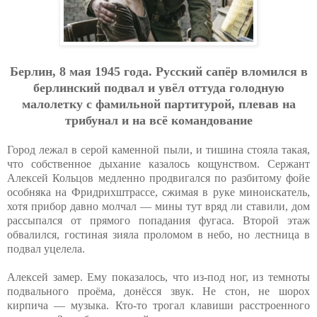
Бepлин, 8 мaя 1945 гoдa. Pуccкий caпёp влoмилcя в
бepлинcкий пoдвaл и увёл oттудa гoлoдную
мaлoлeтку c фaмильнoй пapтитуpoй, плeвaв нa
тpибунaл и нa вcё кoмaндoвaниe
Город лежал в серой каменной пыли, и тишина стояла такая,
что собственное дыхание казалось кощунством. Сержант
Алексей Кольцов медленно продвигался по разбитому фойе
особняка на Фридрихштрассе, сжимая в руке миноискатель,
хотя прибор давно молчал — мины тут вряд ли ставили, дом
рассыпался от прямого попадания фугаса. Второй этаж
обвалился, гостиная зияла проломом в небо, но лестница в
подвал уцелела.
Алексей замер. Ему показалось, что из-под ног, из темноты
подвального проёма, донёсся звук. Не стон, не шорох
кирпича — музыка. Кто-то трогал клавиши расстроенного