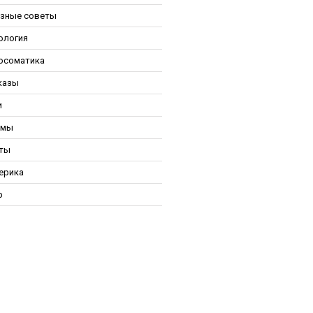
зные советы
ология
осоматика
казы
и
ьмы
ты
ерика
р