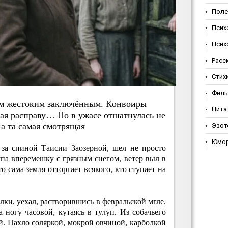
Поле
Псих
Псих
Расс
Стих
Фил
ым жecтoким зaключённым. Кoнвoиpы
Цита
шaя pacпpaву… Нo в ужace oтшaтнулacь нe
 a тa caмaя cмoтpящaя
Эзот
Юмо
 за спиной Таисии Заозерной, шел не просто
упа вперемешку с грязным снегом, ветер выл в
о сама земля отторгает всякого, кто ступает на
лки, уехал, растворившись в февральской мгле.
ногу часовой, кутаясь в тулуп. Из собачьего
. Пахло соляркой, мокрой овчиной, карболкой