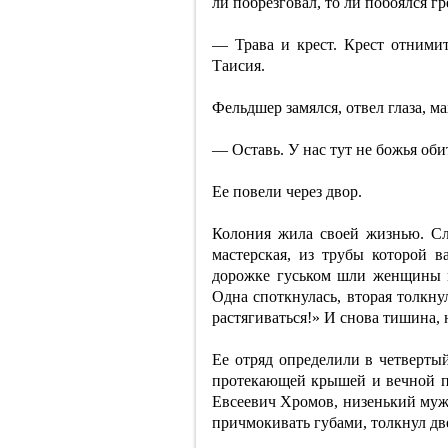
ли побрезговал, то ли побоялся гр
— Трава и крест. Крест отними
Таисия.
Фельдшер замялся, отвел глаза, м
— Оставь. У нас тут не божья оби
Ее повели через двор.
Колония жила своей жизнью. Сл
мастерская, из трубы которой 
дорожке гуськом шли женщины в
Одна споткнулась, вторая толкну
растягиваться!» И снова тишина, 
Ее отряд определили в четверты
протекающей крышей и вечной п
Евсеевич Хромов, низенький муж
причмокивать губами, толкнул две