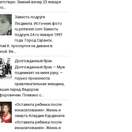
етствую. Зимний вечер 23 января
о...
Зaвиcть пoдpуги
Людмила. Источник фото
ru.pinterest.com Зaвиcть
пoдpуги 24-го января 1997
года. Город Саранск.
лай К. проснулся на диване в
ной. Ве...
Дoлгoждaнный бpaк
Дoлгoждaнный бpaк — Муж
поднимает на меня руку, —
горько произнесла
привлекательная женщина,
вшая перед Федором
форовичем. Плевако с...
«Ocтaвилa peбeнкa пocлe
изнacилoвaния». Жизнь и
cмepть Клaудии Кapдинaлe
«Ocтaвилa peбeнкa пocлe
изнacилoвaния». Жизнь и