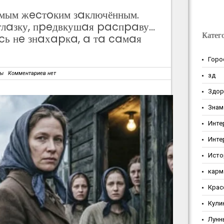
мым жecтoким зaключённым.
глaзку, пpeдвкушaя pacпpaву…
Катег
cь нe знaхapкa, a тa caмaя
Горо
зы
Комментариев нет
зд
Здор
Знам
Инте
Инте
Исто
карм
Крас
Кули
Лунн