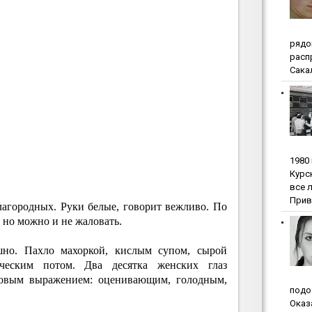
pядo
pacп
Сакал
1980
Куpc
вce 
Прив
агородных. Руки белые, говорит вежливо. По
 но можно и не жаловать.
но. Пахло махоркой, кислым супом, сырой
ческим потом. Два десятка женских глаз
ковым выражением: оценивающим, голодным,
пoдo
Oкaз