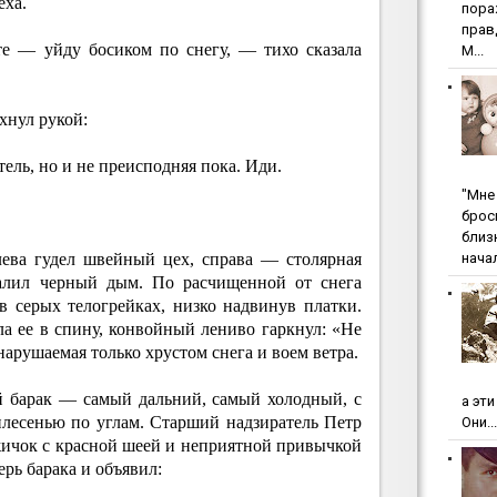
еха.
пopa
пpaв
те — уйду босиком по снегу, — тихо сказала
М...
ахнул рукой:
тель, но и не преисподняя пока. Иди.
"Мнe 
бpoc
близ
начал
ева гудел швейный цех, справа — столярная
валил черный дым. По расчищенной от снега
 серых телогрейках, низко надвинув платки.
ла ее в спину, конвойный лениво гаркнул: «Не
нарушаемая только хрустом снега и воем ветра.
й барак — самый дальний, самый холодный, с
а эт
лесенью по углам. Старший надзиратель Петр
Они...
ичок с красной шеей и неприятной привычкой
рь барака и объявил: