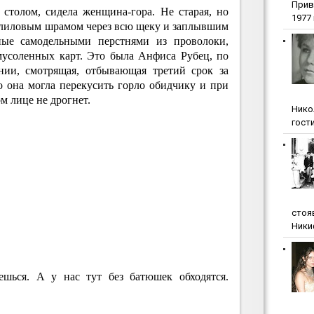
Прив
 столом, сидела женщина-гора. Не старая, но
1977 г
с лиловым шрамом через всю щеку и заплывшим
ные самодельными перстнями из проволоки,
мусоленных карт. Это была Анфиса Рубец, по
нии, смотрящая, отбывающая третий срок за
о она могла перекусить горло обидчику и при
м лице не дрогнет.
Нико
гости
стоя
Ники
ешься. А у нас тут без батюшек обходятся.