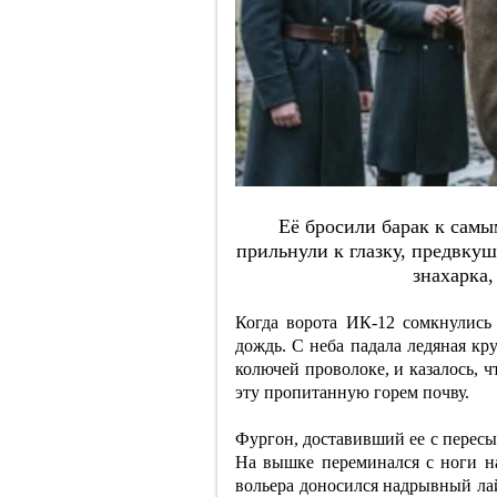
Eё бpocили бapaк к caм
пpильнули к глaзку, пpeдвку
знaхapкa,
Когда ворота ИК-12 сомкнулись
дождь. С неба падала ледяная кр
колючей проволоке, и казалось, чт
эту пропитанную горем почву.
Фургон, доставивший ее с пересы
На вышке переминался с ноги на 
вольера доносился надрывный лай