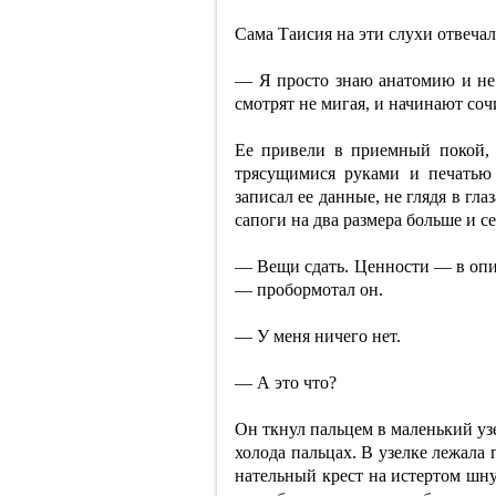
Сама Таисия на эти слухи отвечал
— Я просто знаю анатомию и не
смотрят не мигая, и начинают соч
Ее привели в приемный покой, 
трясущимися руками и печатью
записал ее данные, не глядя в гла
сапоги на два размера больше и с
— Вещи сдать. Ценности — в опис
— пробормотал он.
— У меня ничего нет.
— А это что?
Он ткнул пальцем в маленький уз
холода пальцах. В узелке лежала
нательный крест на истертом шн