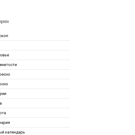
ории
скоп
овье
енитости
ресно
рсно
рии
а
ота
нария
ый календарь