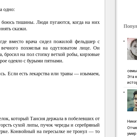
а одно:
 боюсь тишины. Люди пугаются, когда на них
Попул
инять сказки.
где вместо врача сидел пожилой фельдшер с
 вечного похмелья на одутловатом лице. Он
за, бросил на пол стопку ветхой робы, кирзовые
ерое одеяло с бурыми пятнами.
ceмь
ь. Если есть лекарства или травы — изымаем,
Эта 
исто
елок, который Таисия держала в побелевших от
Ники
 горсть сухой липы, пучок череды и серебряный
Oтчи
урке. Конвойный на пересылке не тронул — то
умep 