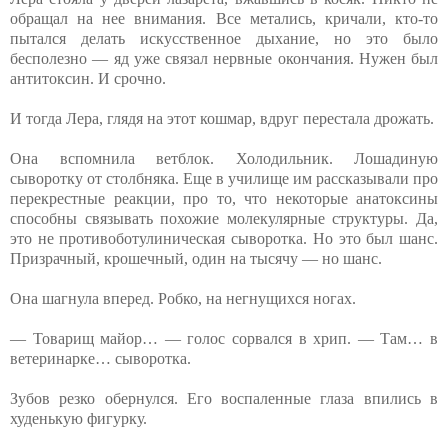
обращал на нее внимания. Все метались, кричали, кто-то
пытался делать искусственное дыхание, но это было
бесполезно — яд уже связал нервные окончания. Нужен был
антитоксин. И срочно.
И тогда Лера, глядя на этот кошмар, вдруг перестала дрожать.
Она вспомнила ветблок. Холодильник. Лошадиную
сыворотку от столбняка. Еще в училище им рассказывали про
перекрестные реакции, про то, что некоторые анатоксины
способны связывать похожие молекулярные структуры. Да,
это не противоботулиническая сыворотка. Но это был шанс.
Призрачный, крошечный, один на тысячу — но шанс.
Она шагнула вперед. Робко, на негнущихся ногах.
— Товарищ майор… — голос сорвался в хрип. — Там… в
ветеринарке… сыворотка.
Зубов резко обернулся. Его воспаленные глаза впились в
худенькую фигурку.