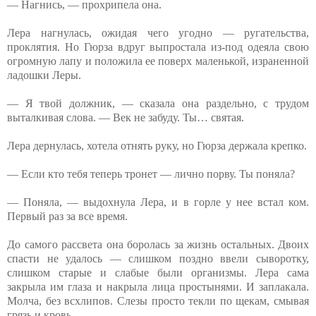
— Нагнись, — прохрипела она.
Лера нагнулась, ожидая чего угодно — ругательства,
проклятия. Но Гюрза вдруг выпростала из-под одеяла свою
огромную лапу и положила ее поверх маленькой, израненной
ладошки Леры.
— Я твой должник, — сказала она раздельно, с трудом
выталкивая слова. — Век не забуду. Ты… святая.
Лера дернулась, хотела отнять руку, но Гюрза держала крепко.
— Если кто тебя теперь тронет — лично порву. Ты поняла?
— Поняла, — выдохнула Лера, и в горле у нее встал ком.
Первый раз за все время.
До самого рассвета она боролась за жизнь остальных. Двоих
спасти не удалось — слишком поздно ввели сыворотку,
слишком старые и слабые были организмы. Лера сама
закрыла им глаза и накрыла лица простынями. И заплакала.
Молча, без всхлипов. Слезы просто текли по щекам, смывая
грязь и кровь.