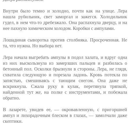
Внутри было темно и холодно, почти как на улице. Лера
нашла рубильник, свет заморгал и зажегся. Холодильник
гудел, в нем что-то дребезжало. Она распахнула дверцу, и на
нее пахнуло химическим холодом. Коробки с ампулами.
Лошадиная сыворотка против столбняка. Просроченная. Не
та, что нужна. Но выбора нет.
Лера начала выгребать ампулы в подол халата, и вдруг одна
из них выскользнула из замерзших пальцев и разбилась о
бетонный пол. Осколки брызнули в стороны. Лера, не глядя,
схватила следующую и порезала ладонь. Кровь потекла по
запястью, смешиваясь с тающим снегом. Она даже не
вскрикнула. Сжала руку в кулак, перетянула тряпкой,
найденной тут же, на полке с инструментами, и побежала
обратно.
В лазарете, увидев ее, — окровавленную, с пригоршней
ампул и лихорадочным блеском в глазах, — замолчали даже
скептики.