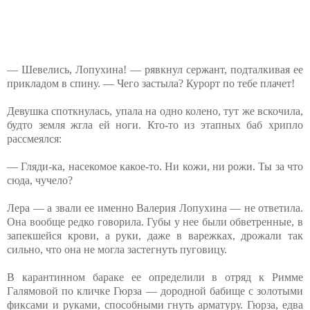
— Шевелись, Лопухина! — рявкнул сержант, подталкивая ее
прикладом в спину. — Чего застыла? Курорт по тебе плачет!
Девушка споткнулась, упала на одно колено, тут же вскочила,
будто земля жгла ей ноги. Кто-то из этапных баб хрипло
рассмеялся:
— Гляди-ка, насекомое какое-то. Ни кожи, ни рожи. Ты за что
сюда, чучело?
Лера — а звали ее именно Валерия Лопухина — не ответила.
Она вообще редко говорила. Губы у нее были обветренные, в
запекшейся крови, а руки, даже в варежках, дрожали так
сильно, что она не могла застегнуть пуговицу.
В карантинном бараке ее определили в отряд к Римме
Галямовой по кличке Гюрза — дородной бабище с золотыми
фиксами и руками, способными гнуть арматуру. Гюрза, едва