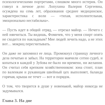
психологическими портретами, слишком много истерик. Он
глянул в личное дело: Лопухина Валерия Сергеевна,
осуждена на семь лет, образования среднее медицинское,
характеристика с воли — «тихая, исполнительная,
эмоционально нестабильна».
— Пусть идет в общий отряд, — отрезал майор. — Нечего с
ней нянчиться. Ты видишь, Фомичев, что у меня спирт опять
не сходится по накладным? Мне людей лечить надо, а не этих
вот… мокриц пересчитывать.
Он даже не запомнил ее лица. Промокнул страницу личного
дела печатью и забыл. На территории маячили сотни судеб, и
копаться в каждой у Зубова не было ни времени, ни желания.
Он считал себя крепким хозяйственником: зона стоит, план
по валенкам и рукавицам швейный цех выполняет, баланда
горячая, крыша не течет — вот и порядок.
О том, что творится в душе у новенькой, майор никогда не
задумывался.
Глава 3. На дне