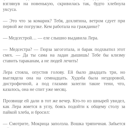
взглянув на новенькую, скривилась так, будто хлебнула
уксуса.
— Это что за комарик? Тебя, дохлятина, ветром сдует при
первой же погрузке. Кем работала на гражданке?
— Медсестрой… — еле слышно выдавила Лера.
— Медсестра? — Гюрза загоготала, и барак подхватил этот
смех. — Да ты сама на ладан дышишь! Тебе бы клизму
ставить тараканам, а не людей лечить!
Лера стояла, опустив голову. Ей было двадцать три, но
выглядела она на семнадцать. Худоба была нездоровой,
дистрофичной, а под глазами залегли такие тени, что,
казалось, она не спит уже месяц.
Прозвище ей дали в тот же вечер. Кто-то из шнырей увидел,
как Лера жмется в углу, боясь подойти к общему столу за
пайкой хлеба, и бросил:
— Смотрите, Мокрица заползла. Вошка тряпичная. Забьется