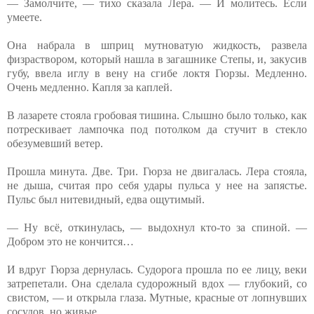
— Замолчите, — тихо сказала Лера. — И молитесь. Если
умеете.
Она набрала в шприц мутноватую жидкость, развела
физраствором, который нашла в загашнике Степы, и, закусив
губу, ввела иглу в вену на сгибе локтя Гюрзы. Медленно.
Очень медленно. Капля за каплей.
В лазарете стояла гробовая тишина. Слышно было только, как
потрескивает лампочка под потолком да стучит в стекло
обезумевший ветер.
Прошла минута. Две. Три. Гюрза не двигалась. Лера стояла,
не дыша, считая про себя удары пульса у нее на запястье.
Пульс был нитевидный, едва ощутимый.
— Ну всё, откинулась, — выдохнул кто-то за спиной. —
Добром это не кончится…
И вдруг Гюрза дернулась. Судорога прошла по ее лицу, веки
затрепетали. Она сделала судорожный вдох — глубокий, со
свистом, — и открыла глаза. Мутные, красные от лопнувших
сосудов, но живые.