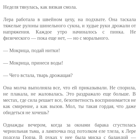
Неделя тянулась, как вязкая смола.
Лера работала в швейном цеху, на подхвате. Она таскала
тяжелые рулоны шинельного сукна, и худые руки дрожали от
напряжения. Каждое утро начиналось с пинка. Не
физического — пока еще нет, — но с морального.
— Мокрица, подай нитки!
— Мокрица, принеси воды!
— Чего встала, тварь дрожащая?
Она молча выполняла все, что ей приказывали. Не спорила,
не плакала, не жаловалась. Это раздражало еще больше. В
местах, где сила решает все, безответность воспринимается не
как смирение, а как вызов. Мол, ты такая гордая, что даже
обидеться не хочешь?
Однажды вечером, когда за окнами барака сгустилась
чернильная тьма, а лампочка под потолком еле тлела, к Лере
подсела Гюрза. В руках у нее была миска с баландой —