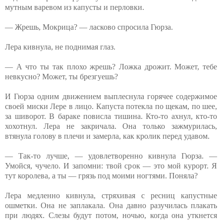
мутным варевом из капусты и перловки.
— Жрешь, Мокрица? — ласково спросила Гюрза.
Лера кивнула, не поднимая глаз.
— А что ты так плохо жрешь? Ложка дрожит. Может, тебе
невкусно? Может, ты брезгуешь?
И Гюрза одним движением выплеснула горячее содержимое
своей миски Лере в лицо. Капуста потекла по щекам, по шее,
за шиворот. В бараке повисла тишина. Кто-то ахнул, кто-то
хохотнул. Лера не закричала. Она только зажмурилась,
втянула голову в плечи и замерла, как кролик перед удавом.
— Так-то лучше, — удовлетворенно кивнула Гюрза. —
Умойся, чучело. И запомни: твой срок — это мой курорт. Я
тут королева, а ты — грязь под моими ногтями. Поняла?
Лера медленно кивнула, стряхивая с ресниц капустные
ошметки. Она не заплакала. Она давно разучилась плакать
при людях. Слезы будут потом, ночью, когда она уткнется