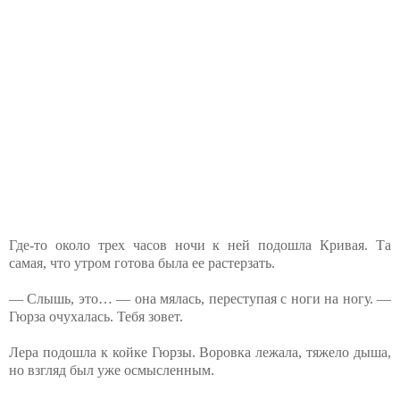
Где-то около трех часов ночи к ней подошла Кривая. Та
самая, что утром готова была ее растерзать.
— Слышь, это… — она мялась, переступая с ноги на ногу. —
Гюрза очухалась. Тебя зовет.
Лера подошла к койке Гюрзы. Воровка лежала, тяжело дыша,
но взгляд был уже осмысленным.