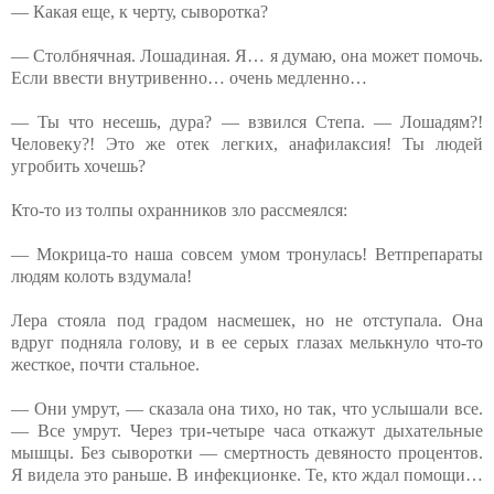
— Какая еще, к черту, сыворотка?
— Столбнячная. Лошадиная. Я… я думаю, она может помочь.
Если ввести внутривенно… очень медленно…
— Ты что несешь, дура? — взвился Степа. — Лошадям?!
Человеку?! Это же отек легких, анафилаксия! Ты людей
угробить хочешь?
Кто-то из толпы охранников зло рассмеялся:
— Мокрица-то наша совсем умом тронулась! Ветпрепараты
людям колоть вздумала!
Лера стояла под градом насмешек, но не отступала. Она
вдруг подняла голову, и в ее серых глазах мелькнуло что-то
жесткое, почти стальное.
— Они умрут, — сказала она тихо, но так, что услышали все.
— Все умрут. Через три-четыре часа откажут дыхательные
мышцы. Без сыворотки — смертность девяносто процентов.
Я видела это раньше. В инфекционке. Те, кто ждал помощи…