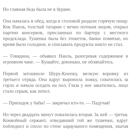
Но главная беда была не в буране.
Она началась в обед, когда в столовой раздали горячую пищу.
Кок Наиль, толстый татарин с вечно потным лицом, открыл
партию консервов, присланных по бартеру с местного
продсклада. Тушенка была без этикеток, банки помятые, но
время было голодное, и списывать продукты никто не стал.
— Говядина, — объявил Наиль, разогревая содержимое в
огромном чане. — Кушайте, девоньки, не обляпайтесь.
Первой затошнило Шуру-Кнопку, мелкую воровку из
третьего отряда. Она вдруг выронила ложку, схватилась за
горло и начала оседать на пол. Глаза у нее закатились, лицо
стало серым, как пепел.
— Припадок у бабы! — закричал кто-то. — Падучая!
Но через двадцать минут повалилась вторая. За ней — третья.
Конвойный сержант, отведавший той же тушенки, вдруг
побледнел и сполз по стене караульного помещения, хватая