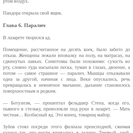
ртом воздух.
Пандора открыла свой ящик.
Глава 6. Паралич
В лазарете творился ад.
Помещение, рассчитанное на десять коек, было забито до
отказа. Женщины лежали вповалку на полу, на матрасах, на
сдвинутых лавках. Симптомы были похожими: сухость во
рту, словно туда насыпали песка, туман в глазах, двоение, а
потом — самое страшное — паралич. Мышцы отказывали
одна за другой, начиная с лица. Веки опускались, речь
превращалась в невнятное мычание, дыхание становилось
поверхностным и редким.
— Ботулизм, — прошептал фельдшер Степа, когда его,
пьяного в стельку, приволокли под руки в лазарет. — Мать
честная… Колбасный яд. Это конец, товарищ майор.
Зубов стоял посреди этого филиала преисподней, сжимая
кулаки так, что ногти впивались в ладони. Трезвый, злой,