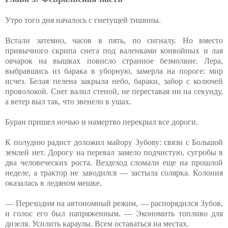
Утро того дня началось с гнетущей тишины.
Встали затемно, часов в пять, по сигналу. Но вместо
привычного скрипа снега под валенками конвойных и лая
овчарок на вышках повисло странное безмолвие. Лера,
выбравшись из барака в уборную, замерла на пороге: мир
исчез. Белая пелена закрыла небо, бараки, забор с колючей
проволокой. Снег валил стеной, не переставая ни на секунду,
а ветер выл так, что звенело в ушах.
Буран пришел ночью и намертво перекрыл все дороги.
К полудню радист доложил майору Зубову: связи с Большой
землей нет. Дорогу на перевал замело подчистую, сугробы в
два человеческих роста. Вездеход сломали еще на прошлой
неделе, а трактор не заводился — застыла солярка. Колония
оказалась в ледяном мешке.
— Переходим на автономный режим, — распорядился Зубов,
и голос его был напряженным. — Экономить топливо для
дизеля. Усилить караулы. Всем оставаться на местах.