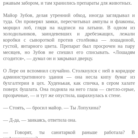
ржавым забором, и там хранились препараты для животных.
Майор Зубов, делая утренний обход, иногда заглядывал и
туда. Он проверял замки, пересчитывал ампулы и флаконы,
морщил лоб, глядя на надписи на латыни. В одном из
холодильников, заиндевевших и дребезжащих, лежали
коробки с сывороткой против столбняка — лошадиной,
густой, янтарного цвета. Препарат был просрочен на пару
месяцев, но Зубов не спешил его списывать. «Лошадям
сгодится», — думал он и закрывал дверцу.
О Лере он вспомнил случайно. Столкнулся с ней в коридоре
административного здания — она несла кипу бумаг из
бухгалтерии в цех. Худенькая, как спичка, в сером халате
поверх бушлата. Она подняла на него глаза — светло-серые,
прозрачные, — и тут же опустила, шарахнулась к стене.
— Стоять, — бросил майор. — Ты Лопухина?
— Д-да, — заикаясь, ответила она.
— Говорят, ты санитаркой раньше работала? В