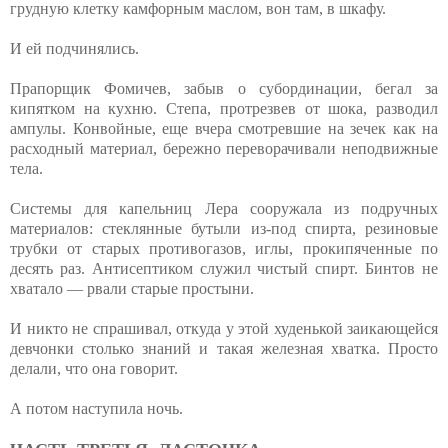
грудную клетку камфорным маслом, вон там, в шкафу.
И ей подчинялись.
Прапорщик Фомичев, забыв о субординации, бегал за
кипятком на кухню. Степа, протрезвев от шока, разводил
ампулы. Конвойные, еще вчера смотревшие на зечек как на
расходный материал, бережно переворачивали неподвижные
тела.
Системы для капельниц Лера сооружала из подручных
материалов: стеклянные бутыли из-под спирта, резиновые
трубки от старых противогазов, иглы, прокипяченные по
десять раз. Антисептиком служил чистый спирт. Бинтов не
хватало — рвали старые простыни.
И никто не спрашивал, откуда у этой худенькой заикающейся
девчонки столько знаний и такая железная хватка. Просто
делали, что она говорит.
А потом наступила ночь.