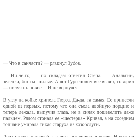
— Что в санчасти? — рявкнул Зубов.
— Ни-че-го, — по складам ответил Степа. — Анальгин,
зеленка, бинты гнилые. Ашот Гургенович все вывез, говорил
— получать новое… И не вернулся.
В углу на койке хрипела Гюрза. Да-да, та самая. Ее принесли
одной из первых, потому что она съела двойную порцию и
теперь лежала, выпучив глаза, не в силах пошевелить даже
пальцем. Рядом стонала ее «шестерка» Кривая, а на соседнем
топчане умирала тихая старуха из хозобслуги.
Лера стояла у дверей лазарета, вжавшись в косяк. Никто не