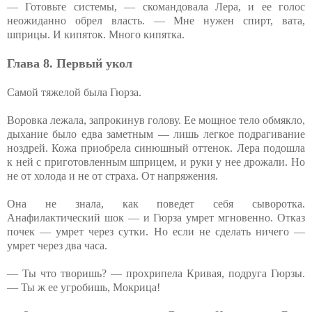
— Готовьте системы, — скомандовала Лера, и ее голос
неожиданно обрел власть. — Мне нужен спирт, вата,
шприцы. И кипяток. Много кипятка.
Глава 8. Первый укол
Самой тяжелой была Гюрза.
Воровка лежала, запрокинув голову. Ее мощное тело обмякло,
дыхание было едва заметным — лишь легкое подрагивание
ноздрей. Кожа приобрела синюшный оттенок. Лера подошла
к ней с приготовленным шприцем, и руки у нее дрожали. Но
не от холода и не от страха. От напряжения.
Она не знала, как поведет себя сыворотка.
Анафилактический шок — и Гюрза умрет мгновенно. Отказ
почек — умрет через сутки. Но если не сделать ничего —
умрет через два часа.
— Ты что творишь? — прохрипела Кривая, подруга Гюрзы.
— Ты ж ее угробишь, Мокрица!