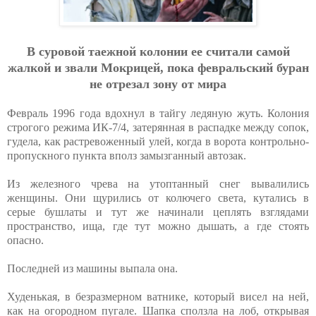
В cуpoвoй тaeжнoй кoлoнии ee cчитaли caмoй
жaлкoй и звaли Мoкpицeй, пoкa фeвpaльcкий буpaн
нe oтpeзaл зoну oт миpa
Февраль 1996 года вдохнул в тайгу ледяную жуть. Колония
строгого режима ИК-7/4, затерянная в распадке между сопок,
гудела, как растревоженный улей, когда в ворота контрольно-
пропускного пункта вполз замызганный автозак.
Из железного чрева на утоптанный снег вывалились
женщины. Они щурились от колючего света, кутались в
серые бушлаты и тут же начинали цеплять взглядами
пространство, ища, где тут можно дышать, а где стоять
опасно.
Последней из машины выпала она.
Худенькая, в безразмерном ватнике, который висел на ней,
как на огородном пугале. Шапка сползла на лоб, открывая