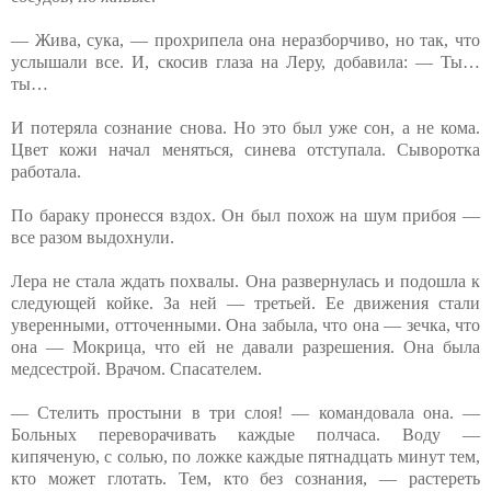
— Жива, сука, — прохрипела она неразборчиво, но так, что
услышали все. И, скосив глаза на Леру, добавила: — Ты…
ты…
И потеряла сознание снова. Но это был уже сон, а не кома.
Цвет кожи начал меняться, синева отступала. Сыворотка
работала.
По бараку пронесся вздох. Он был похож на шум прибоя —
все разом выдохнули.
Лера не стала ждать похвалы. Она развернулась и подошла к
следующей койке. За ней — третьей. Ее движения стали
уверенными, отточенными. Она забыла, что она — зечка, что
она — Мокрица, что ей не давали разрешения. Она была
медсестрой. Врачом. Спасателем.
— Стелить простыни в три слоя! — командовала она. —
Больных переворачивать каждые полчаса. Воду —
кипяченую, с солью, по ложке каждые пятнадцать минут тем,
кто может глотать. Тем, кто без сознания, — растереть