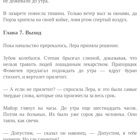
не доживали до утра.
В лазарете повисла тишина. Только ветер выл за окнами, да
Гюрза хрипела на своей койке, ловя ртом спертый воздух.
Глава 7. Выход
Пока начальство пререкалось, Лера приняла решение.
Зубов колебался. Степан брызгал слюной, доказывая, что
нельзя травить людей лошадиным лекарством. Прапорщик
Фомичев предлагал подождать до утра — вдруг буран
стихнет, и вертолет прилетит.
— А если не прилетит? — спросила Лера, и это были самые
твердые слова, которые она произнесла за весь срок.
Майор глянул на часы. До утра еще шестнадцать часов.
Потом на больных. Их было уже сорок два человека. Они
таяли, как свечи.
— Допустим, — сказал он наконец. — Допустим, я тебе
разрешу. Но где гарантия?