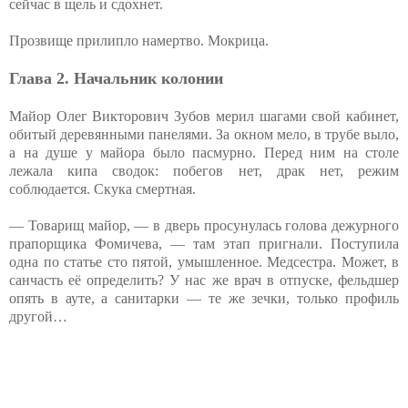
сейчас в щель и сдохнет.
Прозвище прилипло намертво. Мокрица.
Глава 2. Начальник колонии
Майор Олег Викторович Зубов мерил шагами свой кабинет,
обитый деревянными панелями. За окном мело, в трубе выло,
а на душе у майора было пасмурно. Перед ним на столе
лежала кипа сводок: побегов нет, драк нет, режим
соблюдается. Скука смертная.
— Товарищ майор, — в дверь просунулась голова дежурного
прапорщика Фомичева, — там этап пригнали. Поступила
одна по статье сто пятой, умышленное. Медсестра. Может, в
санчасть её определить? У нас же врач в отпуске, фельдшер
опять в ауте, а санитарки — те же зечки, только профиль
другой…