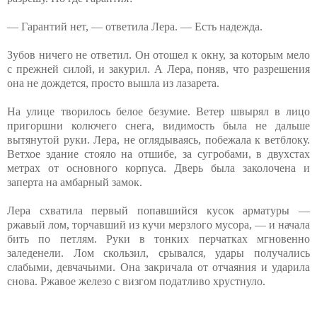
— Гарантий нет, — ответила Лера. — Есть надежда.
Зубов ничего не ответил. Он отошел к окну, за которым мело
с прежней силой, и закурил. А Лера, поняв, что разрешения
она не дождется, просто вышла из лазарета.
На улице творилось белое безумие. Ветер швырял в лицо
пригоршни колючего снега, видимость была не дальше
вытянутой руки. Лера, не оглядываясь, побежала к ветблоку.
Ветхое здание стояло на отшибе, за сугробами, в двухстах
метрах от основного корпуса. Дверь была заколочена и
заперта на амбарный замок.
Лера схватила первый попавшийся кусок арматуры —
ржавый лом, торчавший из кучи мерзлого мусора, — и начала
бить по петлям. Руки в тонких перчатках мгновенно
заледенели. Лом скользил, срывался, удары получались
слабыми, девчачьими. Она закричала от отчаяния и ударила
снова. Ржавое железо с визгом податливо хрустнуло.