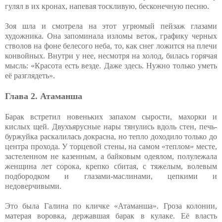
гулял в их кронах, напевая тоскливую, бесконечную песню.
Зоя шла и смотрела на этот угрюмый пейзаж глазами
художника. Она запоминала изломы веток, графику черных
стволов на фоне белесого неба, то, как снег ложится на плечи
конвойных. Внутри у нее, несмотря на холод, билась горячая
мысль: «Красота есть везде. Даже здесь. Нужно только уметь
её разглядеть».
Глава 2. Атаманша
Барак встретил новеньких запахом сырости, махорки и
кислых щей. Двухъярусные нары тянулись вдоль стен, печь-
буржуйка раскалилась докрасна, но тепло доходило только до
центра прохода. У торцевой стены, на самом «теплом» месте,
застеленном не казенным, а байковым одеялом, полулежала
женщина лет сорока, крепко сбитая, с тяжелым, волевым
подбородком и глазами-маслинами, цепкими и
недоверчивыми.
Это была Галина по кличке «Атаманша». Гроза колонии,
матерая воровка, державшая барак в кулаке. Её власть