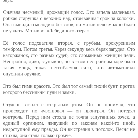
Сначала несмелый, дрожащий голос. Это запела маленькая,
робкая старушка с верхних нар, отбывавшая срок за колоски.
Она выводила мелодию без слов, но мотив невозможно было
не узнать. Мотив из «Лебединого озера».
Её голос подхватила вторая, с грубым, прокуренным
тембром. Потом третья. Через секунду весь барак загудел. Сто
каторжанок, сто разных судеб, сто сломанных женщин пели.
Нестройно, дико, заунывно, но в этом нестройном хоре была
такая мощь, такая несгибаемая сила, что автоматчики
опустили оружие.
Это был гимн красоте. Это был тот самый тихий бунт, против
которого бессильны пули и замки.
Студень застыл с открытым ртом. Он не понимал, что
происходит, но чувствовал — он проиграл. Он потерял
контроль. Перед ним стояла не толпа запуганных зэчек, а
единый организм, живущий по законам какой-то иной,
недоступной ему правды. Он выстрелил в потолок. Песня не
стихла, она стала только громче.