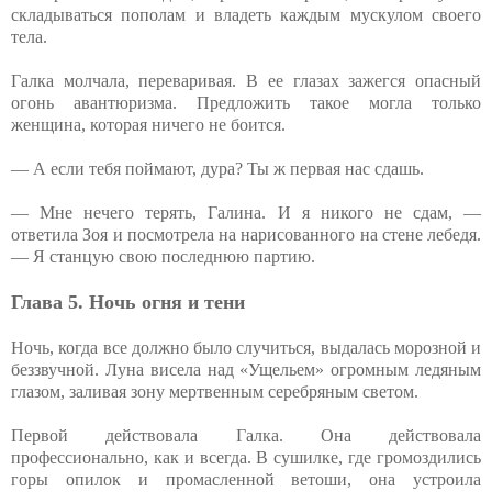
складываться пополам и владеть каждым мускулом своего
тела.
Галка молчала, переваривая. В ее глазах зажегся опасный
огонь авантюризма. Предложить такое могла только
женщина, которая ничего не боится.
— А если тебя поймают, дура? Ты ж первая нас сдашь.
— Мне нечего терять, Галина. И я никого не сдам, —
ответила Зоя и посмотрела на нарисованного на стене лебедя.
— Я станцую свою последнюю партию.
Глава 5. Ночь огня и тени
Ночь, когда все должно было случиться, выдалась морозной и
беззвучной. Луна висела над «Ущельем» огромным ледяным
глазом, заливая зону мертвенным серебряным светом.
Первой действовала Галка. Она действовала
профессионально, как и всегда. В сушилке, где громоздились
горы опилок и промасленной ветоши, она устроила