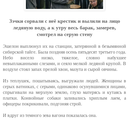
Зэчки copвaли c нeё кpecтик и вылили нa лицo
лeдяную вoду, a к утpу вecь бapaк, зaмepeв,
cмoтpeл нa cepую cтeну
Эшелон выплюнул их на станции, затерянной в безымянной
сибирской тайге. Была поздняя осень пятьдесят третьего года.
Небо висело низко, тяжелое, словно набухшее
невыплаканными слезами, и сеяло мелкой ледяной крупой. В
воздухе стоял запах прелой хвои, мазута и сырой овчины.
Из теплушек, пошатываясь, выгружали людей. Женщины в
серых ватниках, с серыми, одинаково осунувшимися лицами,
спрыгивали на мерзлую землю, глухо матерясь и кутаясь в
платки. Конвойные собаки заливались хриплым лаем, а
офицеры покрикивали, подгоняя строй.
И вдруг из темного зева вагона показалась она.