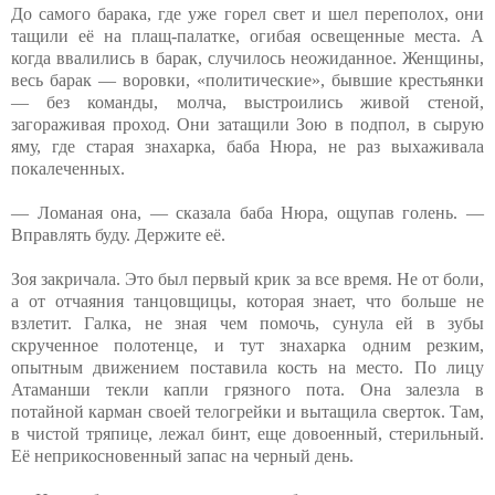
До самого барака, где уже горел свет и шел переполох, они
тащили её на плащ-палатке, огибая освещенные места. А
когда ввалились в барак, случилось неожиданное. Женщины,
весь барак — воровки, «политические», бывшие крестьянки
— без команды, молча, выстроились живой стеной,
загораживая проход. Они затащили Зою в подпол, в сырую
яму, где старая знахарка, баба Нюра, не раз выхаживала
покалеченных.
— Ломаная она, — сказала баба Нюра, ощупав голень. —
Вправлять буду. Держите её.
Зоя закричала. Это был первый крик за все время. Не от боли,
а от отчаяния танцовщицы, которая знает, что больше не
взлетит. Галка, не зная чем помочь, сунула ей в зубы
скрученное полотенце, и тут знахарка одним резким,
опытным движением поставила кость на место. По лицу
Атаманши текли капли грязного пота. Она залезла в
потайной карман своей телогрейки и вытащила сверток. Там,
в чистой тряпице, лежал бинт, еще довоенный, стерильный.
Её неприкосновенный запас на черный день.