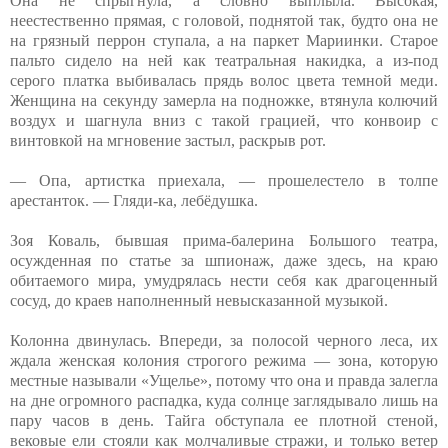
Она не спрыгнула, а словно выплыла. Высокая,
неестественно прямая, с головой, поднятой так, будто она не
на грязный перрон ступала, а на паркет Мариинки. Старое
пальто сидело на ней как театральная накидка, а из-под
серого платка выбивалась прядь волос цвета темной меди.
Женщина на секунду замерла на подножке, втянула колючий
воздух и шагнула вниз с такой грацией, что конвоир с
винтовкой на мгновение застыл, раскрыв рот.
— Опа, артистка приехала, — прошелестело в толпе
арестанток. — Гляди-ка, лебёдушка.
Зоя Коваль, бывшая прима-балерина Большого театра,
осужденная по статье за шпионаж, даже здесь, на краю
обитаемого мира, умудрялась нести себя как драгоценный
сосуд, до краев наполненный невысказанной музыкой.
Колонна двинулась. Впереди, за полосой черного леса, их
ждала женская колония строгого режима — зона, которую
местные называли «Ущелье», потому что она и правда залегла
на дне огромного распадка, куда солнце заглядывало лишь на
пару часов в день. Тайга обступала ее плотной стеной,
вековые ели стояли как молчаливые стражи, и только ветер