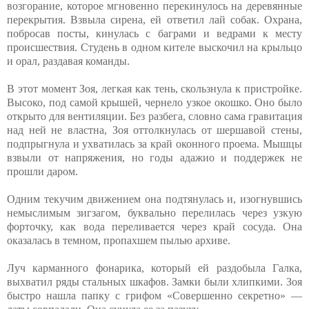
возгорание, которое мгновенно перекинулось на деревянные
перекрытия. Взвыла сирена, ей ответил лай собак. Охрана,
побросав посты, кинулась с баграми и ведрами к месту
происшествия. Студень в одном кителе выскочил на крыльцо
и орал, раздавая команды.
В этот момент Зоя, легкая как тень, скользнула к пристройке.
Высоко, под самой крышей, чернело узкое окошко. Оно было
открыто для вентиляции. Без разбега, словно сама гравитация
над ней не властна, Зоя оттолкнулась от шершавой стены,
подпрыгнула и ухватилась за край оконного проема. Мышцы
взвыли от напряжения, но годы адажио и поддержек не
прошли даром.
Одним текучим движением она подтянулась и, изогнувшись
немыслимым зигзагом, буквально перелилась через узкую
форточку, как вода переливается через край сосуда. Она
оказалась в темном, пропахшем пылью архиве.
Луч карманного фонарика, который ей раздобыла Галка,
выхватил ряды стальных шкафов. Замки были хлипкими. Зоя
быстро нашла папку с грифом «Совершенно секретно» —