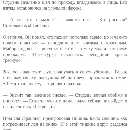
Студень медленно шел по проходу, вглядываясь в лица. Его
взгляд остановился на угольной фреске.
— А это что за мазня? — рявкнул он. — Кто рисовал?
Сознавайтесь! Где она?
Он понял. Он понял, что пахнет не только гарью, но и чем-то
новым, опасным — неподчинением, наглым и красивым.
Майор подошел к рисунку и со всего маху ударил по нему
прикладом. Штукатурка осыпалась, лебединое крыло
треснуло.
Зоя, услышав этот звук, рванулась в своем убежище. Галка,
стоявшая сверху, наступила ей на плечо, прижимая к земле.
«Лежи тихо, дура», — прошептала она.
— Значит так, змеиное гнездо, — Студень загнал обойму в
пистолет. — Если та, что это намалевала, сейчас не выйдет, я
начну считать. И стрелять.
Повисла страшная, предгробовая тишина. Было слышно, как
потрескивает лед на окнах. И в этой тишине вдруг раздался
звук.