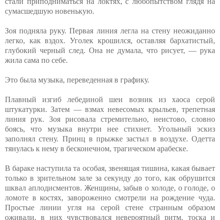
стали приподниматься на локтях, с любопытством глядя на
сумасшедшую новенькую.
Зоя подняла руку. Первая линия легла на стену неожиданно
легко, как вздох. Уголек крошился, оставляя бархатистый,
глубокий черный след. Она не думала, что рисует, — рука
жила сама по себе.
Это была музыка, переведенная в графику.
Плавный изгиб лебединой шеи возник из хаоса серой
штукатурки. Затем — взмах невесомых крыльев, трепетная
линия рук. Зоя рисовала стремительно, неистово, словно
боясь, что музыка внутри нее стихнет. Угольный эскиз
заполнял стену. Принц в прыжке застыл в воздухе. Одетта
тянулась к нему в бесконечном, трагическом арабеске.
В бараке наступила та особая, звенящая тишина, какая бывает
только в зрительном зале за секунду до того, как обрушится
шквал аплодисментов. Женщины, забыв о холоде, о голоде, о
ломоте в костях, завороженно смотрели на рождение чуда.
Простые линии угля на серой стене странным образом
оживали, в них чувствовался невероятный ритм, тоска и