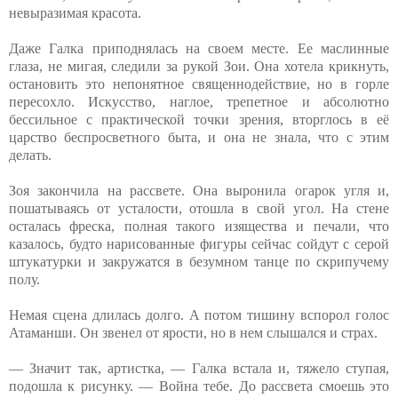
невыразимая красота.
Даже Галка приподнялась на своем месте. Ее маслинные
глаза, не мигая, следили за рукой Зои. Она хотела крикнуть,
остановить это непонятное священнодействие, но в горле
пересохло. Искусство, наглое, трепетное и абсолютно
бессильное с практической точки зрения, вторглось в её
царство беспросветного быта, и она не знала, что с этим
делать.
Зоя закончила на рассвете. Она выронила огарок угля и,
пошатываясь от усталости, отошла в свой угол. На стене
осталась фреска, полная такого изящества и печали, что
казалось, будто нарисованные фигуры сейчас сойдут с серой
штукатурки и закружатся в безумном танце по скрипучему
полу.
Немая сцена длилась долго. А потом тишину вспорол голос
Атаманши. Он звенел от ярости, но в нем слышался и страх.
— Значит так, артистка, — Галка встала и, тяжело ступая,
подошла к рисунку. — Война тебе. До рассвета смоешь это