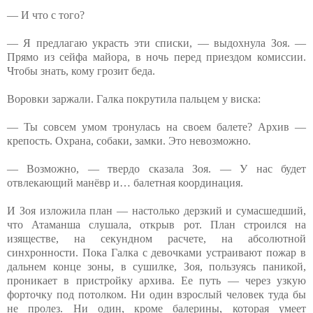
— И что с того?
— Я предлагаю украсть эти списки, — выдохнула Зоя. —
Прямо из сейфа майора, в ночь перед приездом комиссии.
Чтобы знать, кому грозит беда.
Воровки заржали. Галка покрутила пальцем у виска:
— Ты совсем умом тронулась на своем балете? Архив —
крепость. Охрана, собаки, замки. Это невозможно.
— Возможно, — твердо сказала Зоя. — У нас будет
отвлекающий манёвр и… балетная координация.
И Зоя изложила план — настолько дерзкий и сумасшедший,
что Атаманша слушала, открыв рот. План строился на
изяществе, на секундном расчете, на абсолютной
синхронности. Пока Галка с девочками устраивают пожар в
дальнем конце зоны, в сушилке, Зоя, пользуясь паникой,
проникает в пристройку архива. Ее путь — через узкую
форточку под потолком. Ни один взрослый человек туда бы
не пролез. Ни один, кроме балерины, которая умеет