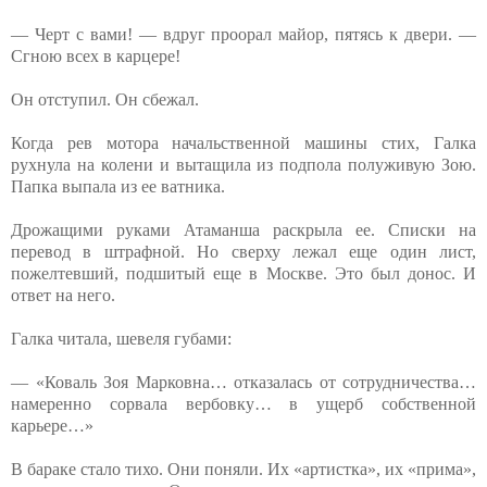
— Черт с вами! — вдруг проорал майор, пятясь к двери. —
Сгною всех в карцере!
Он отступил. Он сбежал.
Когда рев мотора начальственной машины стих, Галка
рухнула на колени и вытащила из подпола полуживую Зою.
Папка выпала из ее ватника.
Дрожащими руками Атаманша раскрыла ее. Списки на
перевод в штрафной. Но сверху лежал еще один лист,
пожелтевший, подшитый еще в Москве. Это был донос. И
ответ на него.
Галка читала, шевеля губами:
— «Коваль Зоя Марковна… отказалась от сотрудничества…
намеренно сорвала вербовку… в ущерб собственной
карьере…»
В бараке стало тихо. Они поняли. Их «артистка», их «прима»,