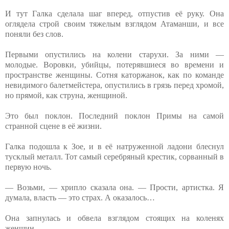
И тут Галка сделала шаг вперед, отпустив её руку. Она
оглядела строй своим тяжелым взглядом Атаманши, и все
поняли без слов.
Первыми опустились на колени старухи. За ними —
молодые. Воровки, убийцы, потерявшиеся во времени и
пространстве женщины. Сотня каторжанок, как по команде
невидимого балетмейстера, опустились в грязь перед хромой,
но прямой, как струна, женщиной.
Это был поклон. Последний поклон Примы на самой
странной сцене в её жизни.
Галка подошла к Зое, и в её натруженной ладони блеснул
тусклый металл. Тот самый серебряный крестик, сорванный в
первую ночь.
— Возьми, — хрипло сказала она. — Прости, артистка. Я
думала, власть — это страх. А оказалось…
Она запнулась и обвела взглядом стоящих на коленях
женщин.