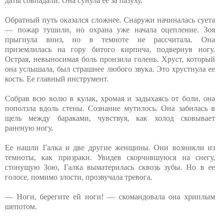
даты совпадали. Она сунула ее за пазуху.
Обратный путь оказался сложнее. Снаружи начиналась суета
— пожар тушили, но охрана уже начала оцепление. Зоя
прыгнула вниз, но в темноте не рассчитала. Она
приземлилась на гору битого кирпича, подвернув ногу.
Острая, невыносимая боль пронзила голень. Хруст, который
она услышала, был страшнее любого звука. Это хрустнула ее
кость. Ее главный инструмент.
Собрав всю волю в кулак, хромая и задыхаясь от боли, она
поползла вдоль стены. Сознание мутилось. Она забилась в
щель между бараками, чувствуя, как холод сковывает
раненую ногу.
Ее нашли Галка и две другие женщины. Они возникли из
темноты, как призраки. Увидев скорчившуюся на снегу,
стонущую Зою, Галка выматерилась сквозь зубы. Но в ее
голосе, помимо злости, прозвучала тревога.
— Ноги, берегите ей ноги! — скомандовала она хриплым
шепотом.