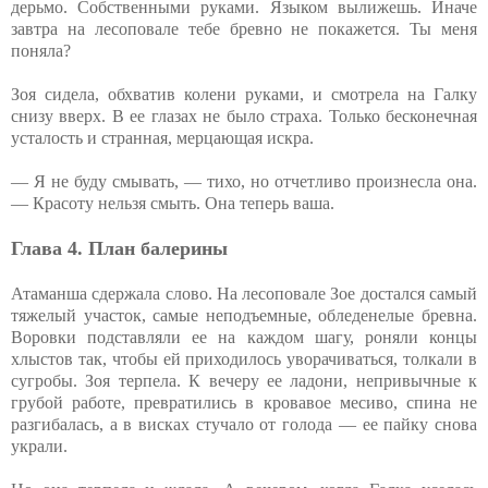
дерьмо. Собственными руками. Языком вылижешь. Иначе
завтра на лесоповале тебе бревно не покажется. Ты меня
поняла?
Зоя сидела, обхватив колени руками, и смотрела на Галку
снизу вверх. В ее глазах не было страха. Только бесконечная
усталость и странная, мерцающая искра.
— Я не буду смывать, — тихо, но отчетливо произнесла она.
— Красоту нельзя смыть. Она теперь ваша.
Глава 4. План балерины
Атаманша сдержала слово. На лесоповале Зое достался самый
тяжелый участок, самые неподъемные, обледенелые бревна.
Воровки подставляли ее на каждом шагу, роняли концы
хлыстов так, чтобы ей приходилось уворачиваться, толкали в
сугробы. Зоя терпела. К вечеру ее ладони, непривычные к
грубой работе, превратились в кровавое месиво, спина не
разгибалась, а в висках стучало от голода — ее пайку снова
украли.