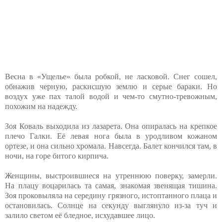
Весна в «Ущелье» была робкой, не ласковой. Снег сошел,
обнажив черную, раскисшую землю и серые бараки. Но
воздух уже пах талой водой и чем-то смутно-тревожным,
похожим на надежду.
Зоя Коваль выходила из лазарета. Она опиралась на крепкое
плечо Галки. Её левая нога была в уродливом кожаном
ортезе, и она сильно хромала. Навсегда. Балет кончился там, в
ночи, на горе битого кирпича.
Женщины, выстроившиеся на утреннюю поверку, замерли.
На плацу воцарилась та самая, знакомая звенящая тишина.
Зоя проковыляла на середину грязного, истоптанного плаца и
остановилась. Солнце на секунду выглянуло из-за туч и
залило светом её бледное, исхудавшее лицо.