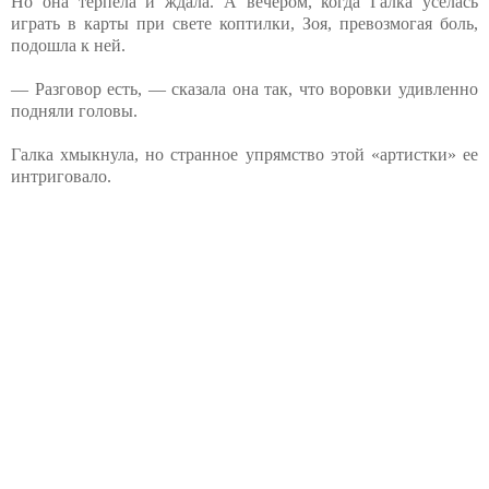
Но она терпела и ждала. А вечером, когда Галка уселась
играть в карты при свете коптилки, Зоя, превозмогая боль,
подошла к ней.
— Разговор есть, — сказала она так, что воровки удивленно
подняли головы.
Галка хмыкнула, но странное упрямство этой «артистки» ее
интриговало.