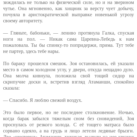
зиждилась не только на физической силе, но и на зверином
чутье. Она мгновенно, как хищник за версту чует добычу,
почуяла в аристократической выправке новенькой угрозу
своему авторитету.
— Гляньте, бабоньки, — лениво протянула Галка, спуская
ноги на пол. — Никак сама Царевна-Лебедь к нам
пожаловала. Ты бы спинку-то попридержи, прима. Тут тебе
не партер, здесь тебе нары.
По бараку прошелся смешок. Зоя остановилась, ей указали
место в самом холодном углу, у двери, откуда нещадно дуло.
Она молча кивнула, положила свой тощий сидор на
скрипучие доски и, встретив взгляд Атаманши, спокойно
сказала:
— Спасибо. Я люблю свежий воздух.
Это было первое, но не последнее столкновение. Ночью,
когда барак забылся тяжелым сном без сновидений, Зоя
проснулась от резкого холода. С её тощего матраса было
сорвано одеяло, а на грудь и лицо летели ледяные брызги.
Две «шестерки» Атаманши, хихикая, вылили на нее кружку