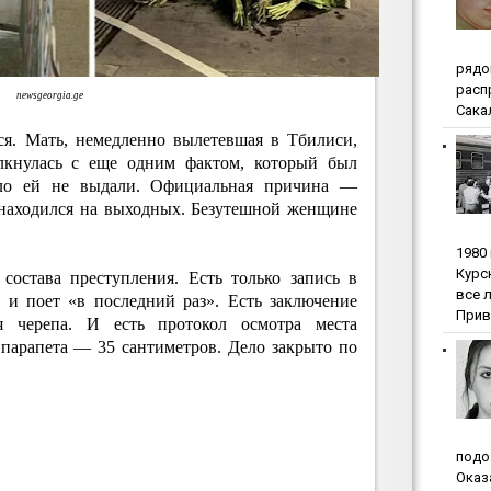
pядo
pacп
newsgeorgia.ge
Сакал
ся. Мать, немедленно вылетевшая в Тбилиси,
олкнулась с еще одним фактом, который был
ело ей не выдали. Официальная причина —
 находился на выходных. Безутешной женщине
1980
Куpc
состава преступления. Есть только запись в
вce 
я и поет «в последний раз». Есть заключение
Прив
я черепа. И есть протокол осмотра места
парапета — 35 сантиметров. Дело закрыто по
пoдo
Oкaз