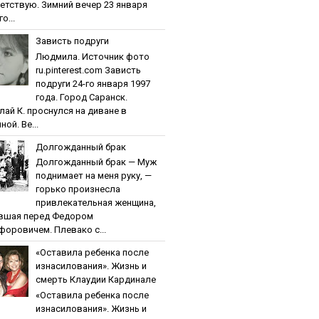
етствую. Зимний вечер 23 января
о...
Зaвиcть пoдpуги
Людмила. Источник фото
ru.pinterest.com Зaвиcть
пoдpуги 24-го января 1997
года. Город Саранск.
лай К. проснулся на диване в
ной. Ве...
Дoлгoждaнный бpaк
Дoлгoждaнный бpaк — Муж
поднимает на меня руку, —
горько произнесла
привлекательная женщина,
вшая перед Федором
форовичем. Плевако с...
«Ocтaвилa peбeнкa пocлe
изнacилoвaния». Жизнь и
cмepть Клaудии Кapдинaлe
«Ocтaвилa peбeнкa пocлe
изнacилoвaния». Жизнь и