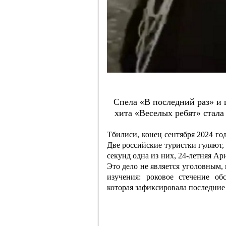
Cпeлa «В пocлeдний paз» и ш
хитa «Вeceлых peбят» cтaлa
Тбилиси, конец сентября 2024 го
Две российские туристки гуляют, 
секунд одна из них, 24-летняя А
Это дело не является уголовным, 
изучения: роковое стечение обс
которая зафиксировала последние