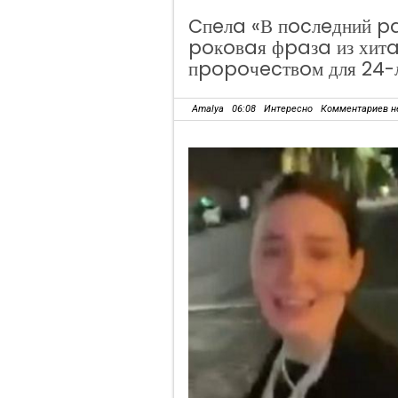
Cпeлa «В пocлeдний pa
poкoвaя фpaзa из хитa
пpopoчecтвoм для 24-
Amalya
06:08
Интересно
Комментариев н