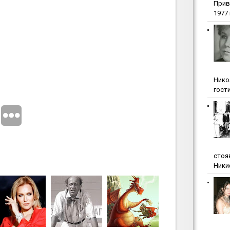
Прив
1977 г
Нико
гости
стоя
Ники