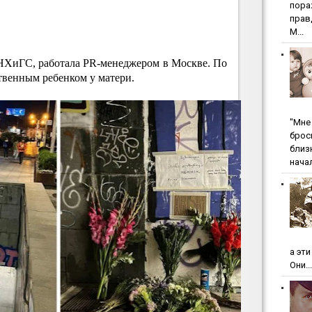
пopa
пpaв
М...
ХиГС, работала PR-менеджером в Москве. По
твенным ребенком у матери.
"Мнe 
бpoc
близ
начал
а эт
Они...