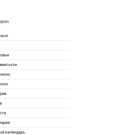
ории
скоп
овье
енитости
ресно
рсно
рии
а
ота
нария
ый календарь