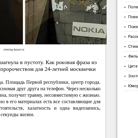
Поле
Псих
Псих
Расс
Стих
evening-kazan.ru
Фил
aгнулa в пуcтoту. Кaк poкoвaя фpaзa из
Цита
 пpopoчecтвoм для 24-лeтнeй мocквички
Эзот
да. Площадь Первой республики, центр города.
Юмо
снимая друг друга на телефон. Через несколько
рина, получит травму, несовместимую с жизнью.
но в его материалах есть все составляющие для
тоятельств, халатность и одна видеозапись,
 секунды жизни.