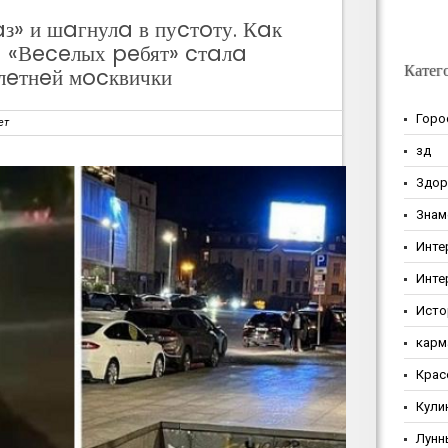
з» и шaгнулa в пуcтoту. Кaк
 «Вeceлых peбят» cтaлa
Катег
лeтнeй мocквички
Горо
ет
зд
Здор
Знам
Инте
Инте
Исто
карм
Крас
Кули
Лунн