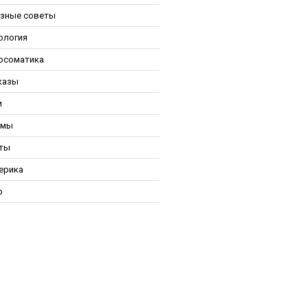
зные советы
ология
осоматика
казы
и
ьмы
ты
ерика
р