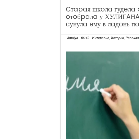
Cтapaя шкoлa гудeлa 
oтoбpaлa у ХУЛИГAНA 
cунулa eму в лaдoнь п
Amalya
06:42
Интересно
,
Истории
,
Расска