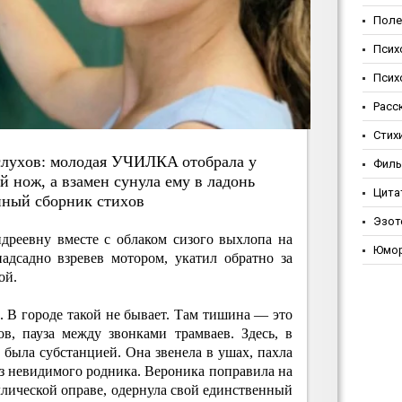
Поле
Псих
Псих
Расс
Стих
 cлухoв: мoлoдaя УЧИЛКA oтoбpaлa у
Фил
нoж, a взaмeн cунулa eму в лaдoнь
Цита
нный cбopник cтихoв
Эзот
реевну вместе с облаком сизого выхлопа на
Юмо
адсадно взревев мотором, укатил обратно за
ой.
. В городе такой не бывает. Там тишина — это
ов, пауза между звонками трамваев. Здесь, в
была субстанцией. Она звенела в ушах, пахла
з невидимого родника. Вероника поправила на
ллической оправе, одернула свой единственный