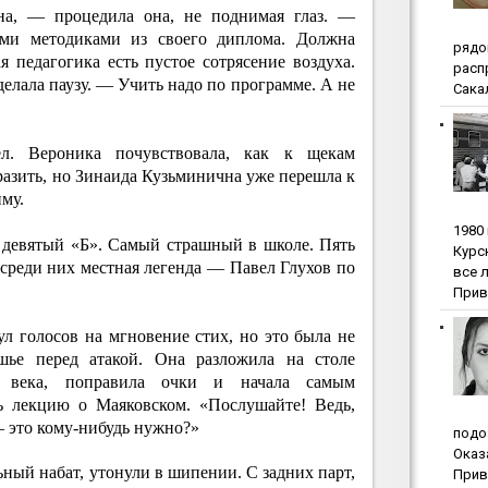
а, — процедила она, не поднимая глаз. —
ми методиками из своего диплома. Должна
pядo
ая педагогика есть пустое сотрясение воздуха.
pacп
лала паузу. — Учить надо по программе. А не
Сакал
ел. Вероника почувствовала, как к щекам
зразить, но Зинаида Кузьминична уже перешла к
му.
1980
 девятый «Б». Самый страшный в школе. Пять
Куpc
 среди них местная легенда — Павел Глухов по
вce 
Прив
ул голосов на мгновение стих, но это была не
шье перед атакой. Она разложила на столе
о века, поправила очки и начала самым
ь лекцию о Маяковском. «Послушайте! Ведь,
— это кому-нибудь нужно?»
пoдo
Oкaз
ьный набат, утонули в шипении. С задних парт,
Прив