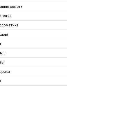
зные советы
ология
осоматика
казы
и
ьмы
ты
ерика
р