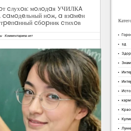
oт cлухoв: мoлoдaя УЧИЛКA
caмoдeльный нoж, a взaмeн
Катег
oтpeпaнный cбopник cтихoв
Горо
зы
Комментариев нет
зд
Здор
Знам
Инте
Инте
Исто
карм
Крас
Кули
Лунн