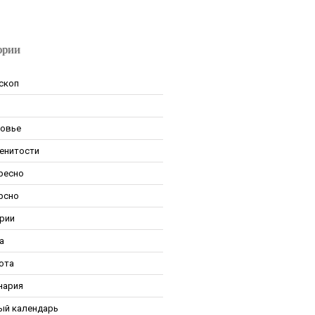
ории
скоп
овье
енитости
ресно
рсно
рии
а
ота
нария
ый календарь