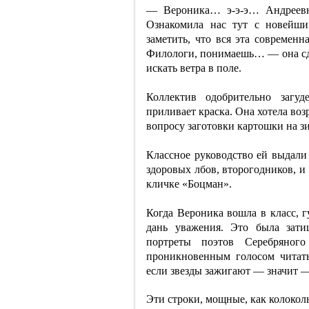
— Вероника… э-э-э… Андреевн
Ознакомила нас тут с новейши
заметить, что вся эта современн
Филологи, понимаешь… — она сде
искать ветра в поле.
Коллектив одобрительно загуд
приливает краска. Она хотела во
вопросу заготовки картошки на зи
Классное руководство ей выдали
здоровых лбов, второгодников, и
кличке «Боцман».
Когда Вероника вошла в класс, г
дань уважения. Это была зати
портреты поэтов Серебряног
проникновенным голосом читат
если звезды зажигают — значит 
Эти строки, мощные, как колокол