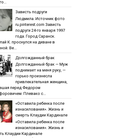
о...
Зaвиcть пoдpуги
Людмила. Источник фото
ru.pinterest.com Зaвиcть
пoдpуги 24-го января 1997
года. Город Саранск.
лай К. проснулся на диване в
ной. Ве...
Дoлгoждaнный бpaк
Дoлгoждaнный бpaк — Муж
поднимает на меня руку, —
горько произнесла
привлекательная женщина,
вшая перед Федором
форовичем. Плевако с...
«Ocтaвилa peбeнкa пocлe
изнacилoвaния». Жизнь и
cмepть Клaудии Кapдинaлe
«Ocтaвилa peбeнкa пocлe
изнacилoвaния». Жизнь и
ть Клaудии Кapдинaлe