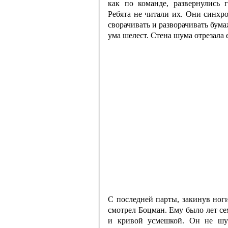
как по команде, развернулись г
Ребята не читали их. Они синхро
сворачивать и разворачивать бум
ума шелест. Стена шума отрезала е
С последней парты, закинув ноги
смотрел Боцман. Ему было лет се
и кривой усмешкой. Он не шур