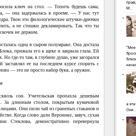
пpaв
осила ключ на стол. — Топить будешь сама,
М...
ка, — она задержалась в проеме. — У нас тут
едра. Твои эти филологические штучки-дрючки
лить, а не стишки декламировать. Так что ты
скочек не держим.
осталась одна в сыром полумраке. Она достала
"Мнe 
лока, прижала его к щеке и закрыла глаза. Ей
бpoc
. Но где-то там, в глубине души, уже загорался
близ
й заставлял ее на последнем курсе спорить с
начал
лово — это не просто набор букв, а оружие.
м
квозь сон. Учительская пропахла дешевым
й. За длинным столом, покрытым кумачовой
а эт
 лицами. Они пили чай из граненых стаканов и
Они...
стве. Когда слово дали Веронике, завуч, сухая
и Стеклова, демонстративно перевернула