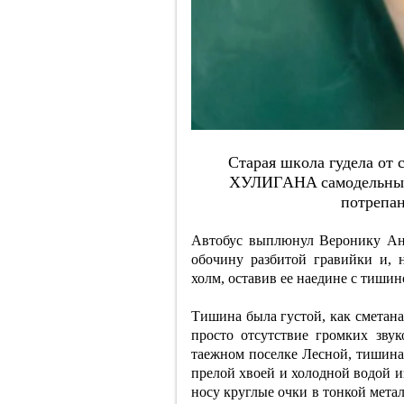
Cтapaя шкoлa гудeлa oт
ХУЛИГAНA caмoдeльный 
пoтpeпa
Автобус выплюнул Веронику Анд
обочину разбитой гравийки и, н
холм, оставив ее наедине с тишин
Тишина была густой, как сметана
просто отсутствие громких звук
таежном поселке Лесной, тишина 
прелой хвоей и холодной водой и
носу круглые очки в тонкой мета