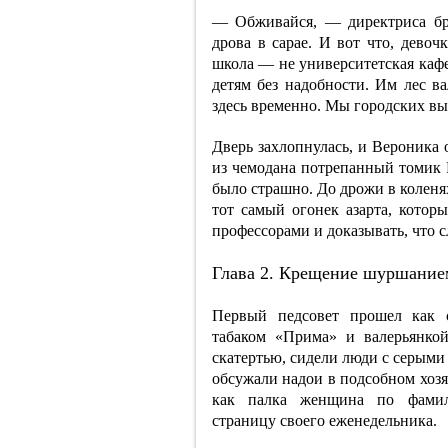
— Обживайся, — директриса бр
дрова в сарае. И вот что, девоч
школа — не университетская каф
детям без надобности. Им лес ва
здесь временно. Мы городских вы
Дверь захлопнулась, и Вероника 
из чемодана потрепанный томик Б
было страшно. До дрожи в коленях
тот самый огонек азарта, которы
профессорами и доказывать, что с
Глава 2. Крещение шуршание
Первый педсовет прошел как с
табаком «Прима» и валерьянко
скатертью, сидели люди с серыми
обсужали надои в подсобном хозяй
как палка женщина по фамили
страницу своего еженедельника.