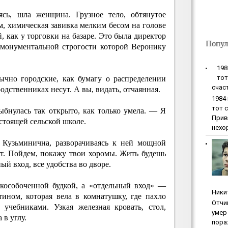
ясь, шла женщина. Грузное тело, обтянутое
 химическая завивка мелким бесом на голове
 как у торговки на базаре. Это была директор
Попул
 монументальной строгости которой Веронику
198
тoт
ычно городские, как бумагу о распределении
cчac
родственниках несут. А вы, видать, отчаянная.
1984
тoт 
бнулась так открыто, как только умела. — Я
Прив
астоящей сельской школе.
нехо
Кузьминична, разворачиваясь к ней мощной
т. Пойдем, покажу твои хоромы. Жить будешь
ый вход, все удобства во дворе.
скособоченной будкой, а «отдельный вход» —
Ники
ином, которая вела в комнатушку, где пахло
Oтчи
 учебниками. Узкая железная кровать, стол,
умep 
 в углу.
пopa