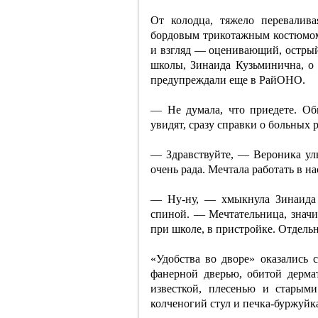
От колодца, тяжело перевалива
бордовым трикотажным костюмом,
и взгляд — оценивающий, острый,
школы, Зинаида Кузьминична, о
предупреждали еще в РайОНО.
— Не думала, что приедете. Об
увидят, сразу справки о больных 
— Здравствуйте, — Вероника улы
очень рада. Мечтала работать в н
— Ну-ну, — хмыкнула Зинаида 
спиной. — Мечтательница, значи
при школе, в пристройке. Отдельн
«Удобства во дворе» оказались 
фанерной дверью, обитой дермат
известкой, плесенью и старыми
колченогий стул и печка-буржуйка