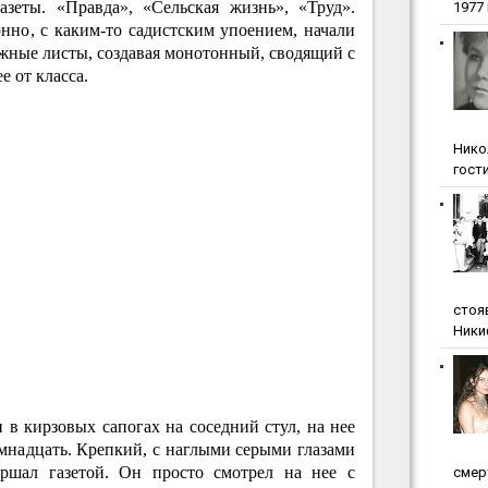
азеты. «Правда», «Сельская жизнь», «Труд».
1977 г
нно, с каким-то садистским упоением, начали
ажные листы, создавая монотонный, сводящий с
е от класса.
Нико
гости
стоя
Ники
 в кирзовых сапогах на соседний стул, на нее
мнадцать. Крепкий, с наглыми серыми глазами
шал газетой. Он просто смотрел на нее с
cмep