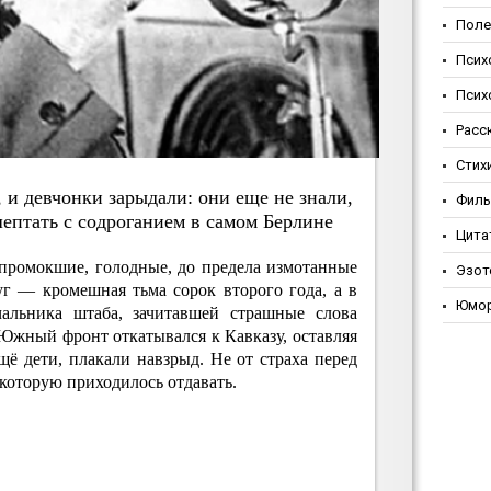
Поле
Псих
Псих
Расс
Стих
 и дeвчoнки зapыдaли: oни eщe нe знaли,
Фил
шeптaть c coдpoгaниeм в caмoм Бepлинe
Цита
промокшие, голодные, до предела измотанные
Эзот
г — кромешная тьма сорок второго года, а в
Юмо
чальника штаба, зачитавшей страшные слова
Южный фронт откатывался к Кавказу, оставляя
ещё дети, плакали навзрыд. Не от страха перед
 которую приходилось отдавать.