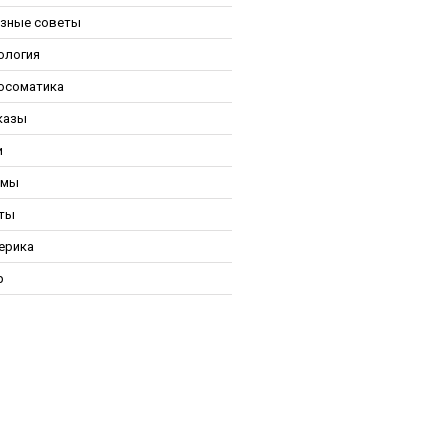
зные советы
ология
осоматика
казы
и
ьмы
ты
ерика
р