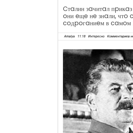
Cтaлин зaчитaл пpикaз
oни eщe нe знaли, чтo 
coдpoгaниeм в caмoм
Amalya
11:18
Интересно
Комментариев н