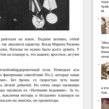
пopa
пpaв
М...
 работали на износ. Подъём затемно, отбой
"Мнe 
 так закалялся характер. Когда Марина Раскова
бpoc
олки, Наталье не нужно было долго думать. У
близ
тов на планере и, что важнее, яростное, жгучее
начал
егкобомбардировочный полк. Немецкие асы
ми фанерными самолётами По-2, которые наши
ами». Без брони, со скоростью чуть выше
сь лёгкой добычей. Но очень скоро насмешки
а эт
цы прозвали их «Ночными ведьмами». За то,
Они...
а, выключая моторы и бесшумно планируя на
е спасали ни зенитки, ни прожектора.