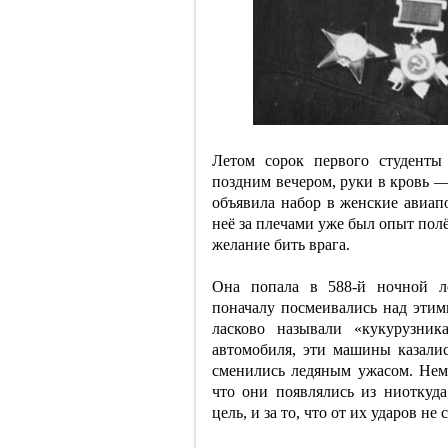
Летом сорок первого студенты
поздним вечером, руки в кровь —
объявила набор в женские авиап
неё за плечами уже был опыт полё
желание бить врага.
Она попала в 588-й ночной л
поначалу посмеивались над эти
ласково называли «кукурузник
автомобиля, эти машины казали
сменились ледяным ужасом. Нем
что они появлялись из ниоткуд
цель, и за то, что от их ударов н