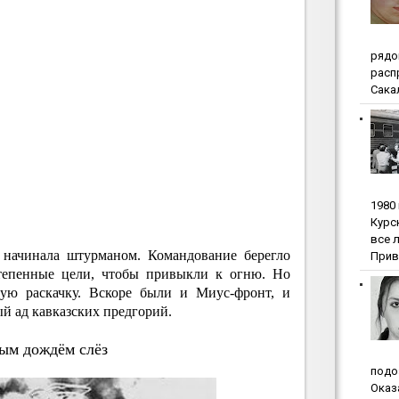
pядo
pacп
Сакал
1980
Куpc
вce 
 начинала штурманом. Командование берегло
Прив
степенные цели, чтобы привыкли к огню. Но
гую раскачку. Вскоре были и Миус-фронт, и
й ад кавказских предгорий.
ым дождём слёз
пoдo
Oкaз