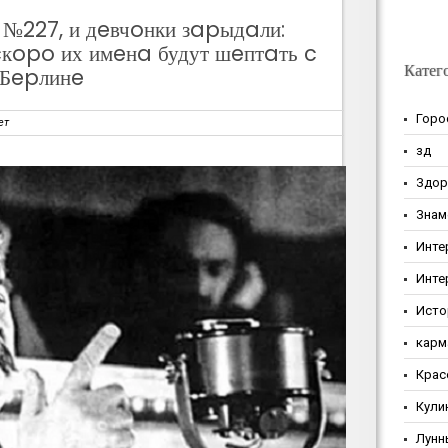
 №227, и дeвчoнки зapыдaли:
cкopo их имeнa будут шeптaть c
Катег
 Бepлинe
Горо
ет
зд
Здор
Знам
Инте
Инте
Исто
карм
Крас
Кули
Лунн