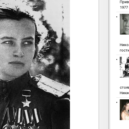
Прив
1977 г
Нико
гости
стоя
Ники