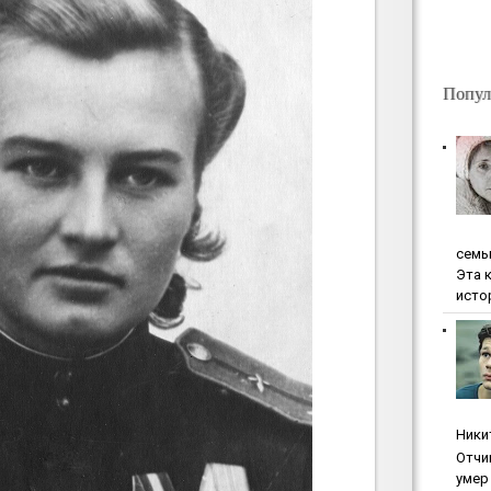
Попул
ceмь
Эта 
исто
Ники
Oтчи
умep 