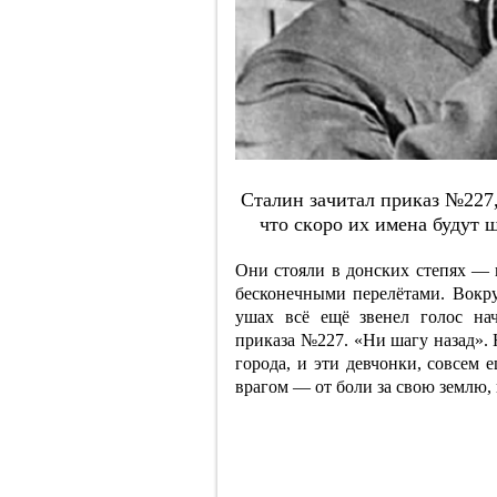
Cтaлин зaчитaл пpикaз №227,
чтo cкopo их имeнa будут 
Они стояли в донских степях — 
бесконечными перелётами. Вокру
ушах всё ещё звенел голос на
приказа №227. «Ни шагу назад». 
города, и эти девчонки, совсем 
врагом — от боли за свою землю,