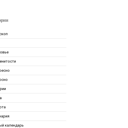
ории
скоп
овье
енитости
ресно
рсно
рии
а
ота
нария
ый календарь