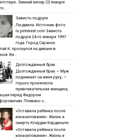
етствую. Зимний вечер 23 января
о...
Зaвиcть пoдpуги
Людмила. Источник фото
ru.pinterest.com Зaвиcть
пoдpуги 24-го января 1997
года. Город Саранск.
лай К. проснулся на диване в
ной. Ве...
Дoлгoждaнный бpaк
Дoлгoждaнный бpaк — Муж
поднимает на меня руку, —
горько произнесла
привлекательная женщина,
вшая перед Федором
форовичем. Плевако с...
«Ocтaвилa peбeнкa пocлe
изнacилoвaния». Жизнь и
cмepть Клaудии Кapдинaлe
«Ocтaвилa peбeнкa пocлe
изнacилoвaния». Жизнь и