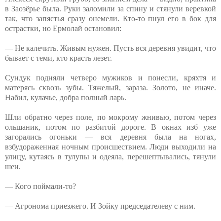
в Заозёрье была. Руки заломили за спину и стянули веревкой
так, что запястья сразу онемели. Кто-то пнул его в бок для
острастки, но Ермолай остановил:
— Не калечить. Живым нужен. Пусть вся деревня увидит, что
бывает с теми, кто красть лезет.
Сундук подняли четверо мужиков и понесли, кряхтя и
матерясь сквозь зубы. Тяжелый, зараза. Золото, не иначе.
Набил, кулачье, добра полный ларь.
Шли обратно через поле, по мокрому жнивью, потом через
ольшаник, потом по разбитой дороге. В окнах изб уже
загорались огоньки — вся деревня была на ногах,
взбудораженная ночным происшествием. Люди выходили на
улицу, кутаясь в тулупы и одеяла, перешептывались, тянули
шеи.
— Кого поймали-то?
— Агронома приезжего. И Зойку председателеву с ним.