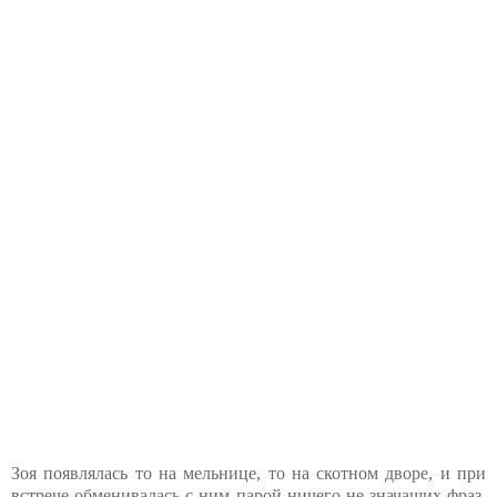
Зоя появлялась то на мельнице, то на скотном дворе, и при
встрече обменивалась с ним парой ничего не значащих фраз.