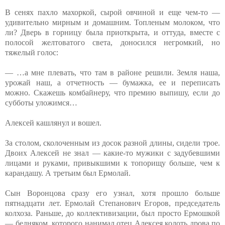
В сенях пахло махоркой, сырой овчиной и еще чем-то —
удивительно мирным и домашним. Топленым молоком, что
ли? Дверь в горницу была приоткрыта, и оттуда, вместе с
полосой желтоватого света, доносился негромкий, но
тяжелый голос:
— …а мне плевать, что там в районе решили. Земля наша,
урожай наш, а отчетность — бумажка, ее и переписать
можно. Скажешь комбайнеру, что премию выпишу, если до
субботы уложимся…
Алексей кашлянул и вошел.
За столом, сколоченным из досок разной длины, сидели трое.
Двоих Алексей не знал — какие-то мужики с задубевшими
лицами и руками, привыкшими к топорищу больше, чем к
карандашу. А третьим был Ермолай.
Сын Воронцова сразу его узнал, хотя прошло больше
пятнадцати лет. Ермолай Степанович Егоров, председатель
колхоза. Раньше, до коллективизации, был просто Ермошкой
— бедняком, которого нанимал отец Алексея колоть дрова по