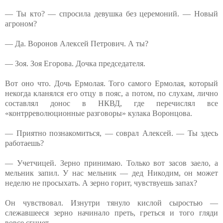
— Ты кто? — спросила девушка без церемоний. — Новый
агроном?
— Да. Воронов Алексей Петрович. А ты?
— Зоя. Зоя Егорова. Дочка председателя.
Вот оно что. Дочь Ермолая. Того самого Ермолая, который
некогда кланялся его отцу в пояс, а потом, по слухам, лично
составлял донос в НКВД, где перечислял все
«контрреволюционные разговоры» кулака Воронцова.
— Приятно познакомиться, — соврал Алексей. — Ты здесь
работаешь?
— Учетчицей. Зерно принимаю. Только вот засов заело, а
мельник запил. У нас мельник — дед Никодим, он может
неделю не просыхать. А зерно горит, чувствуешь запах?
Он чувствовал. Изнутри тянуло кислой сыростью —
слежавшееся зерно начинало преть, греться и того гляди
вовсе сгниет.