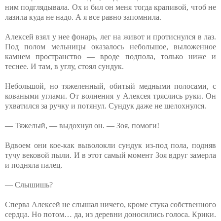
ним подглядывала. Ох и бил он меня тогда крапивой, чтоб не
лазила куда не надо. А я все равно запомнила.
Алексей взял у нее фонарь, лег на живот и протиснулся в лаз.
Под полом мельницы оказалось небольшое, выложенное
камнем пространство — вроде подпола, только ниже и
теснее. И там, в углу, стоял сундук.
Небольшой, но тяжеленный, обитый медными полосами, с
коваными углами. От волнения у Алексея тряслись руки. Он
ухватился за ручку и потянул. Сундук даже не шелохнулся.
— Тяжелый, — выдохнул он. — Зоя, помоги!
Вдвоем они кое-как выволокли сундук из-под пола, подняв
тучу вековой пыли. И в этот самый момент Зоя вдруг замерла
и подняла палец.
— Слышишь?
Сперва Алексей не слышал ничего, кроме стука собственного
сердца. Но потом… да, из деревни доносились голоса. Крики.