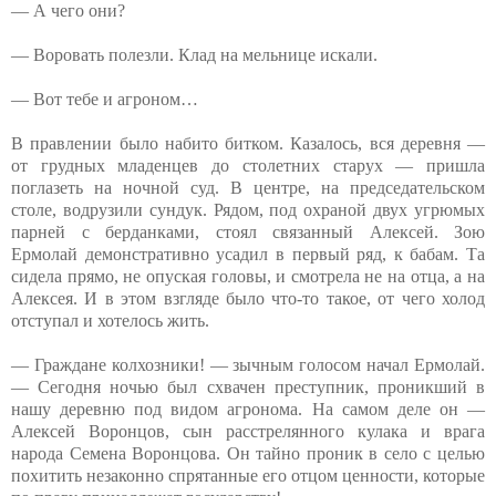
— А чего они?
— Воровать полезли. Клад на мельнице искали.
— Вот тебе и агроном…
В правлении было набито битком. Казалось, вся деревня —
от грудных младенцев до столетних старух — пришла
поглазеть на ночной суд. В центре, на председательском
столе, водрузили сундук. Рядом, под охраной двух угрюмых
парней с берданками, стоял связанный Алексей. Зою
Ермолай демонстративно усадил в первый ряд, к бабам. Та
сидела прямо, не опуская головы, и смотрела не на отца, а на
Алексея. И в этом взгляде было что-то такое, от чего холод
отступал и хотелось жить.
— Граждане колхозники! — зычным голосом начал Ермолай.
— Сегодня ночью был схвачен преступник, проникший в
нашу деревню под видом агронома. На самом деле он —
Алексей Воронцов, сын расстрелянного кулака и врага
народа Семена Воронцова. Он тайно проник в село с целью
похитить незаконно спрятанные его отцом ценности, которые