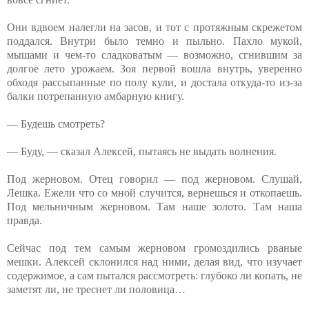
Они вдвоем налегли на засов, и тот с протяжным скрежетом
поддался. Внутри было темно и пыльно. Пахло мукой,
мышами и чем-то сладковатым — возможно, сгнившим за
долгое лето урожаем. Зоя первой вошла внутрь, уверенно
обходя рассыпанные по полу кули, и достала откуда-то из-за
балки потрепанную амбарную книгу.
— Будешь смотреть?
— Буду, — сказал Алексей, пытаясь не выдать волнения.
Под жерновом. Отец говорил — под жерновом. Слушай,
Лешка. Ежели что со мной случится, вернешься и откопаешь.
Под мельничным жерновом. Там наше золото. Там наша
правда.
Сейчас под тем самым жерновом громоздились рваные
мешки. Алексей склонился над ними, делая вид, что изучает
содержимое, а сам пытался рассмотреть: глубоко ли копать, не
заметят ли, не треснет ли половица…