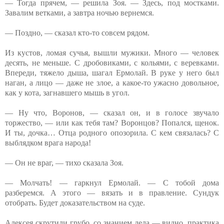
— Тогда прячем, — решила Зоя. — Здесь, под мостками.
Завалим ветками, а завтра ночью вернемся.
— Поздно, — сказал кто-то совсем рядом.
Из кустов, ломая сучья, вышли мужики. Много — человек
десять, не меньше. С дробовиками, с кольями, с веревками.
Впереди, тяжело дыша, шагал Ермолай. В руке у него был
наган, а лицо — даже не злое, а какое-то ужасно довольное,
как у кота, загнавшего мышь в угол.
— Ну что, Воронов, — сказал он, и в голосе звучало
торжество, — или как тебя там? Воронцов? Попался, щенок.
И ты, дочка… Отца родного опозорила. С кем связалась? С
выблядком врага народа!
— Он не враг, — тихо сказала Зоя.
— Молчать! — гаркнул Ермолай. — С тобой дома
разберемся. А этого — вязать и в правление. Сундук
отобрать. Будет доказательством на суде.
Алексея скрутили грубо, со знанием дела — видно, практика