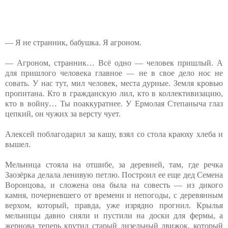
— Я не странник, бабушка. Я агроном.
— Агроном, странник… Всё одно — человек пришлый. А
для пришлого человека главное — не в свое дело нос не
совать. У нас тут, мил человек, места дурные. Земля кровью
пропитана. Кто в гражданскую лил, кто в коллективизацию,
кто в войну… Ты поаккуратнее. У Ермолая Степаныча глаз
цепкий, он чужих за версту чует.
Алексей поблагодарил за кашу, взял со стола краюху хлеба и
вышел.
Мельница стояла на отшибе, за деревней, там, где речка
Заозёрка делала ленивую петлю. Построил ее еще дед Семена
Воронцова, и сложена она была на совесть — из дикого
камня, почерневшего от времени и непогоды, с деревянным
верхом, который, правда, уже изрядно прогнил. Крылья
мельницы давно сняли и пустили на доски для фермы, а
жернова теперь крутил старый дизельный движок, который