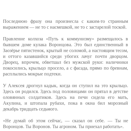
Последнюю фразу она произнесла с каким-то странным
выражением — не то с насмешкой, не то с застарелой тоской.
Правление колхоза «Путь к коммунизму» размещалось в
бывшем доме кулака Воронцова. Это был единственный в
Заозёрье пятистенок, крытый не соломой, а настоящим тесом,
и оттого казавшийся среди убогих лачуг почти дворцом.
Дворец, впрочем, обветшал без мужской руки: наличники
покосились, крыльцо просело, а с фасада, прямо по бревнам,
расплылись мокрые подтеки.
У Алексея дрогнул кадык, когда он ступил на это крыльцо.
Здесь он родился. Здесь под половицами он прятал в детстве
оловянных солдатиков. Здесь на печи сидела его мать,
Акулина, и штопала рубахи, пока в окна бил морозный
декабрь тридцать седьмого.
«Не думай об этом сейчас, — сказал он себе. — Ты не
Воронцов. Ты Воронов. Ты агроном. Ты приехал работать».