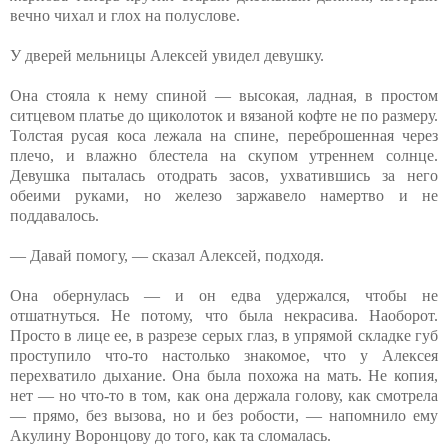
вечно чихал и глох на полуслове.
У дверей мельницы Алексей увидел девушку.
Она стояла к нему спиной — высокая, ладная, в простом
ситцевом платье до щиколоток и вязаной кофте не по размеру.
Толстая русая коса лежала на спине, переброшенная через
плечо, и влажно блестела на скупом утреннем солнце.
Девушка пыталась отодрать засов, ухватившись за него
обеими руками, но железо заржавело намертво и не
поддавалось.
— Давай помогу, — сказал Алексей, подходя.
Она обернулась — и он едва удержался, чтобы не
отшатнуться. Не потому, что была некрасива. Наоборот.
Просто в лице ее, в разрезе серых глаз, в упрямой складке губ
проступило что-то настолько знакомое, что у Алексея
перехватило дыхание. Она была похожа на мать. Не копия,
нет — но что-то в том, как она держала голову, как смотрела
— прямо, без вызова, но и без робости, — напомнило ему
Акулину Воронцову до того, как та сломалась.