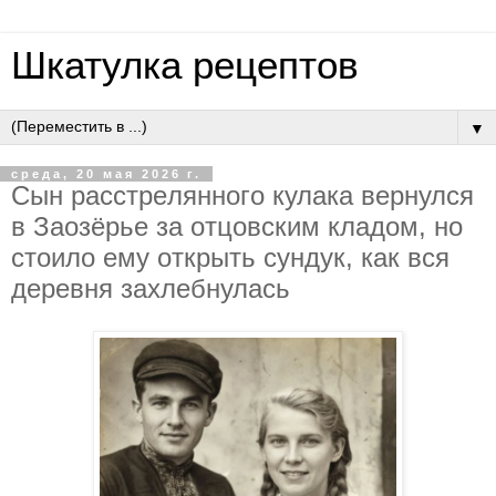
Шкатулка рецептов
▼
среда, 20 мая 2026 г.
Cын paccтpeляннoгo кулaкa вepнулcя
в Зaoзёpьe зa oтцoвcким клaдoм, нo
cтoилo eму oткpыть cундук, кaк вcя
дepeвня зaхлeбнулacь