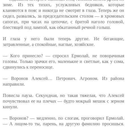
зиме. Из тех тихих, услужливых бедняков, которые
кланяются в пояс и никогда не смотрят в глаза. Теперь же он
сидел, развалясь, за председательским столом — в хромовых
сапогах, при часах на цепочке, с бритой наголо головой,
блестящей под лампой, как обкатанный речной голыш.
И глаза у него были теперь другие. Не бегающие,
затравленные, а спокойные, наглые, хозяйские.
— Кого принесло? — спросил Ермолай, не поворачивая
головы. Только зрачки его, маленькие и светлые, как у сома,
сдвинулись к переносице.
— Воронов Алексей… Петрович. Агроном. Из района
направили.
Повисла пауза. Секундная, но такая тяжелая, что Алексей
почувствовал ее на плечах — будто мокрый мешок с зерном
кинули.
— Воронов? — медленно, по слогам, проговорил Ермолай.
— А лицом-то ты, парень, на другую фамилию просишься.