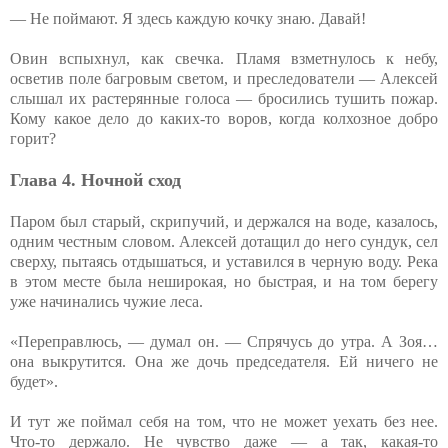
— Не поймают. Я здесь каждую кочку знаю. Давай!
Овин вспыхнул, как свечка. Пламя взметнулось к небу,
осветив поле багровым светом, и преследователи — Алексей
слышал их растерянные голоса — бросились тушить пожар.
Кому какое дело до каких-то воров, когда колхозное добро
горит?
Глава 4. Ночной сход
Паром был старый, скрипучий, и держался на воде, казалось,
одним честным словом. Алексей дотащил до него сундук, сел
сверху, пытаясь отдышаться, и уставился в черную воду. Река
в этом месте была неширокая, но быстрая, и на том берегу
уже начинались чужие леса.
«Переправлюсь, — думал он. — Спрячусь до утра. А Зоя…
она выкрутится. Она же дочь председателя. Ей ничего не
будет».
И тут же поймал себя на том, что не может уехать без нее.
Что-то держало. Не чувство даже — а так, какая-то