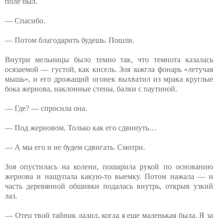
поле был.
— Спасибо.
— Потом благодарить будешь. Пошли.
Внутри мельницы было темно так, что темнота казалась
осязаемой — густой, как кисель. Зоя зажгла фонарь «летучая
мышь», и его дрожащий огонек выхватил из мрака круглые
бока жернова, наклонные стены, балки с паутиной.
— Где? — спросила она.
— Под жерновом. Только как его сдвинуть…
— А мы его и не будем сдвигать. Смотри.
Зоя опустилась на колени, пошарила рукой по основанию
жернова и нащупала какую-то выемку. Потом нажала — и
часть деревянной обшивки подалась внутрь, открыв узкий
лаз.
— Отец твой тайник ладил, когда я еще маленькая была. Я за