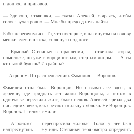
и допрос, и приговор.
— Здорово, хозяюшки, — сказал Алексей, стараясь, чтобы
голос звучал ровно. — Мне бы председателя найти.
Бабы переглянулись. Та, что постарше, в накинутом на голову
мешке вместо платка, сплюнула под ноги.
— Ермолай Степаныч в правлении, — ответила вторая,
помоложе, но уже с морщинистым, стертым лицом. — А ты
кто такой будешь? Из района?
— Агроном. По распределению. Фамилия — Воронов.
Фамилия отца была Воронцов. Но называть ее здесь, в
деревне, где тридцать лет жили Воронцовы, а потом в
одночасье перестали жить, было нельзя. Алексей срезал два
последних звука, как срезают гнильцу с яблока. Не Воронцов.
Воронов. Птичья фамилия.
— Агроном? — переспросила молодая. Голос у нее был
надтреснутый. — Ну иди. Степаныч тебя быстро определит.