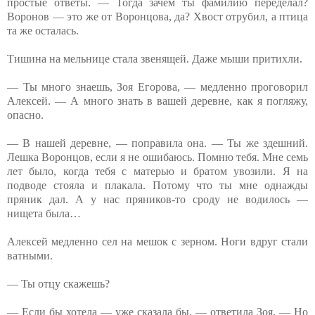
простые ответы. — Тогда зачем ты фамилию переделал?
Воронов — это же от Воронцова, да? Хвост отрубил, а птица
та же осталась.
Тишина на мельнице стала звенящей. Даже мыши притихли.
— Ты много знаешь, Зоя Егорова, — медленно проговорил
Алексей. — А много знать в вашей деревне, как я погляжу,
опасно.
— В нашей деревне, — поправила она. — Ты же здешний.
Лешка Воронцов, если я не ошибаюсь. Помню тебя. Мне семь
лет было, когда тебя с матерью и братом увозили. Я на
подводе стояла и плакала. Потому что ты мне однажды
пряник дал. А у нас пряников-то сроду не водилось —
нищета была…
Алексей медленно сел на мешок с зерном. Ноги вдруг стали
ватными.
— Ты отцу скажешь?
— Если бы хотела — уже сказала бы, — ответила Зоя. — Но