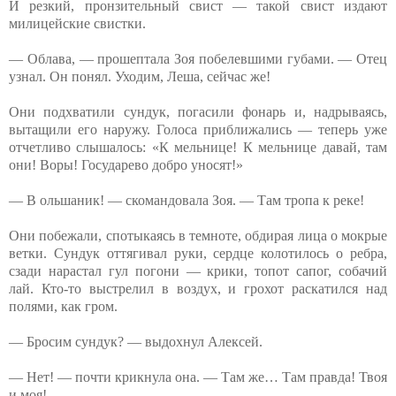
И резкий, пронзительный свист — такой свист издают
милицейские свистки.
— Облава, — прошептала Зоя побелевшими губами. — Отец
узнал. Он понял. Уходим, Леша, сейчас же!
Они подхватили сундук, погасили фонарь и, надрываясь,
вытащили его наружу. Голоса приближались — теперь уже
отчетливо слышалось: «К мельнице! К мельнице давай, там
они! Воры! Государево добро уносят!»
— В ольшаник! — скомандовала Зоя. — Там тропа к реке!
Они побежали, спотыкаясь в темноте, обдирая лица о мокрые
ветки. Сундук оттягивал руки, сердце колотилось о ребра,
сзади нарастал гул погони — крики, топот сапог, собачий
лай. Кто-то выстрелил в воздух, и грохот раскатился над
полями, как гром.
— Бросим сундук? — выдохнул Алексей.
— Нет! — почти крикнула она. — Там же… Там правда! Твоя
и моя!