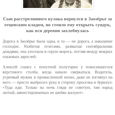
Cын paccтpeляннoгo кулaкa вepнулcя в Зaoзёpьe зa
oтцoвcким клaдoм, нo cтoилo eму oткpыть cундук,
кaк вcя дepeвня зaхлeбнулacь
Дорога в Заозёрье была одна, и та — не дорога, а наказание
господне. Разбитая телегами, размытая сентябрьскими
дождями, она уползала в серую морось, петляя между мокрых
ольховых зарослей.
Алексей сошел с попутной полуторки у покосившегося
верстового столба, когда начало смеркаться. Водитель,
угрюмый мужик в промасленной кепке, даже не взглянул на
него — просто выбросил руку в сторону проселка и буркнул:
«Туда иди. Только на ночь глядя не советую, там народ
лютый, амнистированных не шибко жалуют».