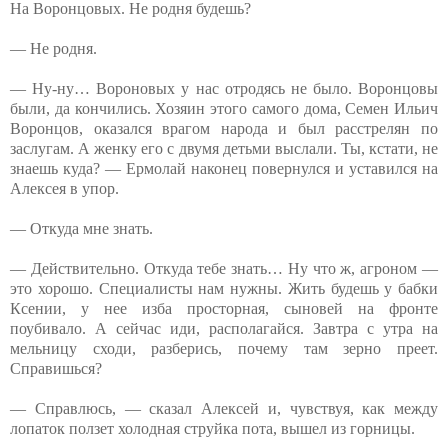
На Воронцовых. Не родня будешь?
— Не родня.
— Ну-ну… Вороновых у нас отродясь не было. Воронцовы
были, да кончились. Хозяин этого самого дома, Семен Ильич
Воронцов, оказался врагом народа и был расстрелян по
заслугам. А женку его с двумя детьми выслали. Ты, кстати, не
знаешь куда? — Ермолай наконец повернулся и уставился на
Алексея в упор.
— Откуда мне знать.
— Действительно. Откуда тебе знать… Ну что ж, агроном —
это хорошо. Специалисты нам нужны. Жить будешь у бабки
Ксении, у нее изба просторная, сыновей на фронте
поубивало. А сейчас иди, располагайся. Завтра с утра на
мельницу сходи, разберись, почему там зерно преет.
Справишься?
— Справлюсь, — сказал Алексей и, чувствуя, как между
лопаток ползет холодная струйка пота, вышел из горницы.