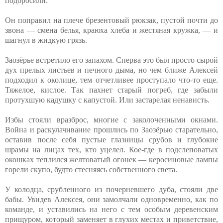
подбросили.
Он поправил на плече брезентовый рюкзак, пустой почти до
звона — смена белья, краюха хлеба и жестяная кружка, — и
шагнул в жидкую грязь.
Заозёрье встретило его запахом. Сперва это был просто сырой
дух прелых листьев и печного дыма, но чем ближе Алексей
подходил к околице, тем отчетливее проступало что-то еще.
Тяжелое, кислое. Так пахнет старый погреб, где забыли
протухшую кадушку с капустой. Или застарелая ненависть.
Избы стояли вразброс, многие с заколоченными окнами.
Война и раскулачивание прошлись по Заозёрью старательно,
оставив после себя пустые глазницы срубов и глубокие
шрамы на лицах тех, кто уцелел. Кое-где в подслеповатых
окошках теплился желтоватый огонек — керосиновые лампы
горели скупо, будто стесняясь собственного света.
У колодца, срубленного из почерневшего дуба, стояли две
бабы. Увидев Алексея, они замолчали одновременно, как по
команде, и уставились на него с тем особым деревенским
прищуром, который заменяет в глухих местах и приветствие,