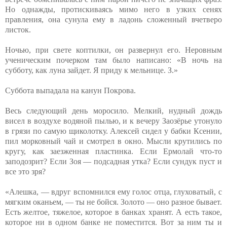
Но однажды, протискиваясь мимо него в узких сенях
правления, она сунула ему в ладонь сложенный вчетверо
листок.
Ночью, при свете коптилки, он развернул его. Неровным
ученическим почерком там было написано: «В ночь на
субботу, как луна зайдет. Я приду к мельнице. З.»
Суббота выпадала на канун Покрова.
Весь следующий день моросило. Мелкий, нудный дождь
висел в воздухе водяной пылью, и к вечеру Заозёрье утонуло
в грязи по самую щиколотку. Алексей сидел у бабки Ксении,
пил морковный чай и смотрел в окно. Мысли крутились по
кругу, как заезженная пластинка. Если Ермолай что-то
заподозрит? Если Зоя — подсадная утка? Если сундук пуст и
все это зря?
«Алешка, — вдруг вспомнился ему голос отца, глуховатый, с
мягким оканьем, — ты не бойся. Золото — оно разное бывает.
Есть желтое, тяжелое, которое в банках хранят. А есть такое,
которое ни в одном банке не поместится. Вот за ним ты и