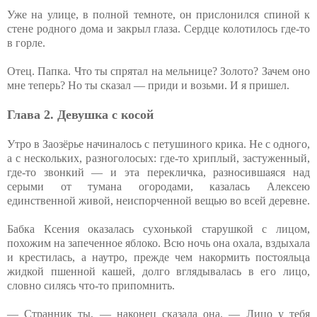
Уже на улице, в полной темноте, он прислонился спиной к
стене родного дома и закрыл глаза. Сердце колотилось где-то
в горле.
Отец. Папка. Что ты спрятал на мельнице? Золото? Зачем оно
мне теперь? Но ты сказал — приди и возьми. И я пришел.
Глава 2. Девушка с косой
Утро в Заозёрье начиналось с петушиного крика. Не с одного,
а с нескольких, разноголосых: где-то хриплый, застуженный,
где-то звонкий — и эта перекличка, разносившаяся над
серыми от тумана огородами, казалась Алексею
единственной живой, неиспорченной вещью во всей деревне.
Бабка Ксения оказалась сухонькой старушкой с лицом,
похожим на запеченное яблоко. Всю ночь она охала, вздыхала
и крестилась, а наутро, прежде чем накормить постояльца
жидкой пшенной кашей, долго вглядывалась в его лицо,
словно силясь что-то припомнить.
— Странник ты, — наконец сказала она. — Лицо у тебя