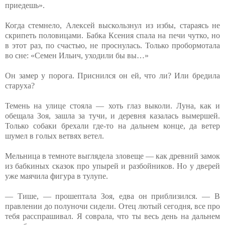
приедешь».
Когда стемнело, Алексей выскользнул из избы, стараясь не
скрипеть половицами. Бабка Ксения спала на печи чутко, но
в этот раз, по счастью, не проснулась. Только пробормотала
во сне: «Семен Ильич, уходили бы вы…»
Он замер у порога. Приснился он ей, что ли? Или бредила
старуха?
Темень на улице стояла — хоть глаз выколи. Луна, как и
обещала Зоя, зашла за тучи, и деревня казалась вымершей.
Только собаки брехали где-то на дальнем конце, да ветер
шумел в голых ветвях ветел.
Мельница в темноте выглядела зловеще — как древний замок
из бабкиных сказок про упырей и разбойников. Но у дверей
уже маячила фигура в тулупе.
— Тише, — прошептала Зоя, едва он приблизился. — В
правлении до полуночи сидели. Отец лютый сегодня, все про
тебя расспрашивал. Я соврала, что ты весь день на дальнем