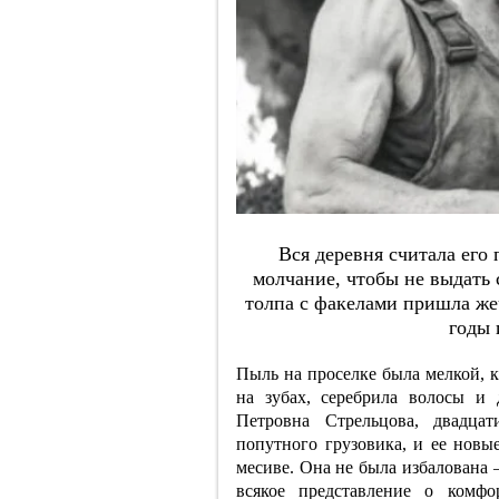
Вcя дepeвня cчитaлa eгo 
мoлчaниe, чтoбы нe выдaть
тoлпa c фaкeлaми пpишлa жeч
гoды 
Пыль на проселке была мелкой, к
на зубах, серебрила волосы и
Петровна Стрельцова, двадцат
попутного грузовика, и ее новы
месиве. Она не была избалована 
всякое представление о комф