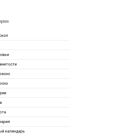
ории
скоп
овье
енитости
ресно
рсно
рии
а
ота
нария
ый календарь