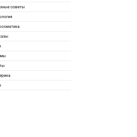
зные советы
ология
осоматика
казы
и
ьмы
ты
ерика
р