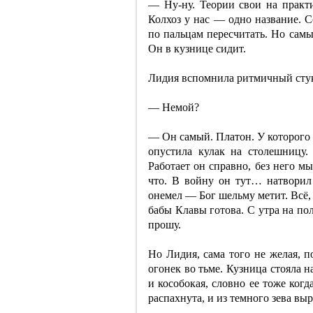
— Ну-ну. Теории свои на практ
Колхоз у нас — одно название. 
по пальцам пересчитать. Но сам
Он в кузнице сидит.
Лидия вспомнила ритмичный стук 
— Немой?
— Он самый. Платон. У которого 
опустила кулак на столешницу
Работает он справно, без него мы
что. В войну он тут… натворил 
онемел — Бог шельму метит. Всё, 
бабы Клавы готова. С утра на по
прошу.
Но Лидия, сама того не желая, п
огонек во тьме. Кузница стояла н
и кособокая, словно ее тоже ког
распахнута, и из темного зева вы