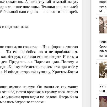
ике покажешь. А пока слушай и мотай на ус.
пopa
Сорняки выше пшеницы. Техники нет, лошадей
пpaв
М...
ый большой наш сорняк — не осот и не пырей.
и подняла глаза.
"Мнe 
бpoc
ни голоса, ни совести, — Никифоровна тяжело
близ
. — Ты его не бойся, но и не приближайся.
начал
 как без рук, но люди его ненавидят. И есть за
дел. Предатель он. Партизан сдал. Потому и
иди. Баньку тебе истопили, комната при избе у
ля. И обходи стороной кузницу, Христом-Богом
а эт
ошла именно на стук. Он манил ее, как манит
Они...
а отшибе, почти вросшая в кромку леса, черная
да-то ударили прикладом по голове. Дверь была
рывались багровые сполохи.