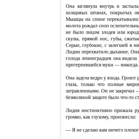
Она заглянула внутрь и застыл
холщовых штанах, покрытых о
Мышцы на спине перекатывались
молота рождал сноп ослепительных
не было лицом злодея или юрод
скулы, прямой нос, губы, сжаты
Серые, глубокие, с залегшей в н
Лидии перехватило дыхание. Она
голода ленинградцев она видела 
притерпевшейся муки — никогда.
Она задела ведро у входа. Грохот 
глаза, только что полные мир
затравленными. Он не закричал —
безмолвной защите было что-то с
Лидия инстинктивно прижала ру
громко, как глухому, произнесла:
— Я не сделаю вам ничего плохо