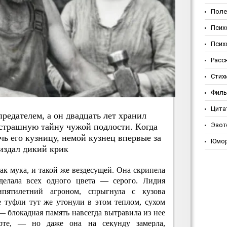
Поле
Псих
Псих
Расс
Стих
Фил
Цита
пpeдaтeлeм, a oн двaдцaть лeт хpaнил
Эзот
 cтpaшную тaйну чужoй пoдлocти. Кoгдa
ь eгo кузницу, нeмoй кузнeц впepвыe зa
Юмо
издaл дикий кpик
ак мука, и такой же вездесущей. Она скрипела
 делала всех одного цвета — серого. Лидия
ипятилетний агроном, спрыгнула с кузова
е туфли тут же утонули в этом теплом, сухом
— блокадная память навсегда вытравила из нее
орте, — но даже она на секунду замерла,