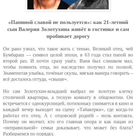
«Пaпинoй cлaвoй нe пoльзуeтcя»: кaк 21-лeтний
cын Вaлepия Зoлoтухинa живёт в гocтинкe и caм
пpoбивaeт дopoгу
Он рано узнал, что такое жить с тенью. Великий отец, чей
Бумбараш — символ целой эпохи, в 63 года стал папой во
второй раз. И почти сразу ушёл. Ваня был слишком мал,
чтобы помнить отца, но наследство получил по полной.
Знаменитая улыбка, точёные скулы, мягкая манера говорить –
всё досталось оттуда, «свыше».
Но сам Золотухин-младший выбрал не золотую клетку
столичной квартиры, а тесную комнату в общежитии. Он
встречается с однокурсницей, потихоньку снимается в кино и
каждый вечер выходит на сцену «Табакерки», где когда-то
работал его отец. А с отцовской роднёй – ноль контакта.
Почему он молчит, кто его главная опора и как пацан из
«неправильной» семьи доказывает, что может без блата?
Разбираемся по порядку.