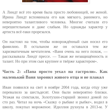
А Линдт всё это время была просто любовницей, не женой.
Ирина Линдт вспоминала его как мягкого, ранимого, но
невероятно талантливого человека. Многие считали его
нерешительным и даже слабым. Но однажды характер у
артиста всё-таки прорезался.
Он настоял на том, чтобы новорождённый сын носил его
фамилию. В остальном же он оставался тем же
харизматичным мечтателем. «Ваня очень на него похож, —
рассказывала Линдт прессе. — Такая же незащищённость и
талант. Но при этом сын крупнее и твёрже характером».
Часть 2: «Папа просто уехал на гастроли». Как
маленький Ваня хоронил живого отца и не плакал
Иван появился на свет в ноябре 2004 года, когда отцу уже
перевалило за шестьдесят. Они были невероятно близки.
Уезжая на спектакли, Золотухин-старший звонил домой по
сто раз. Читал на ночь «Сказку о рыбаке и рыбке», водил в
школу, покупал мороженое. Идиллия рухнула в 2013-м. У