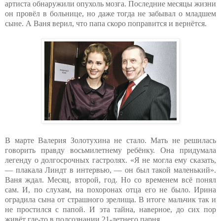
артиста обнаружили опухоль мозга. Последние месяцы жизни
он провёл в больнице, но даже тогда не забывал о младшем
сыне. А Ваня верил, что папа скоро поправится и вернётся.
В марте Валерия Золотухина не стало. Мать не решилась
говорить правду восьмилетнему ребёнку. Она придумала
легенду о долгосрочных гастролях. «Я не могла ему сказать,
— плакала Линдт в интервью, — он был такой маленький».
Ваня ждал. Месяц, второй, год. Но со временем всё понял
сам. И, по слухам, на похоронах отца его не было. Ирина
оградила сына от страшного зрелища. В итоге мальчик так и
не простился с папой. И эта тайна, наверное, до сих пор
живёт где-то в подсознании 21-летнего парня.