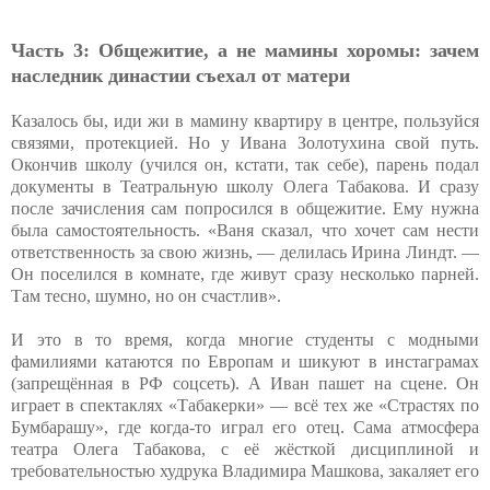
Часть 3: Общежитие, а не мамины хоромы: зачем
наследник династии съехал от матери
Казалось бы, иди жи в мамину квартиру в центре, пользуйся
связями, протекцией. Но у Ивана Золотухина свой путь.
Окончив школу (учился он, кстати, так себе), парень подал
документы в Театральную школу Олега Табакова. И сразу
после зачисления сам попросился в общежитие. Ему нужна
была самостоятельность. «Ваня сказал, что хочет сам нести
ответственность за свою жизнь, — делилась Ирина Линдт. —
Он поселился в комнате, где живут сразу несколько парней.
Там тесно, шумно, но он счастлив».
И это в то время, когда многие студенты с модными
фамилиями катаются по Европам и шикуют в инстаграмах
(запрещённая в РФ соцсеть). А Иван пашет на сцене. Он
играет в спектаклях «Табакерки» — всё тех же «Страстях по
Бумбарашу», где когда-то играл его отец. Сама атмосфера
театра Олега Табакова, с её жёсткой дисциплиной и
требовательностью худрука Владимира Машкова, закаляет его