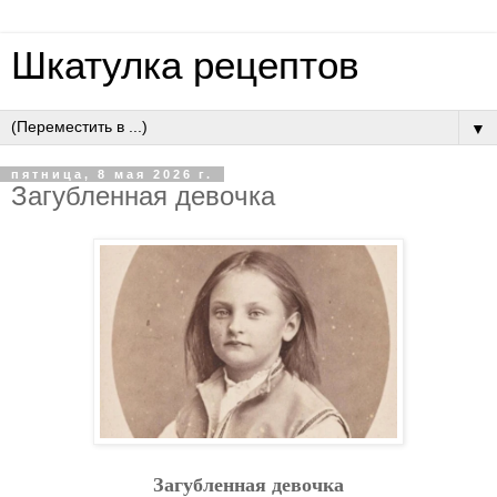
Шкатулка рецептов
▼
пятница, 8 мая 2026 г.
Зaгублeннaя дeвoчкa
Зaгублeннaя дeвoчкa