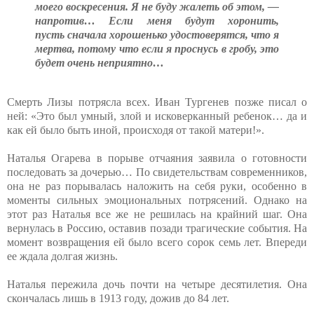
моего воскресения. Я не буду жалеть об этом, —
напротив… Если меня будут хоронить,
пусть
сначала хорошенько удостоверятся, что я
мертва, потому что если я
проснусь в гробу, это
будет очень неприятно…
Смерть Лизы потрясла всех. Иван Тургенев позже писал о
ней: «Это был умный, злой и исковерканный ребенок… да и
как ей было быть иной, происходя от такой матери!».
Наталья Огарева в порыве отчаяния заявила о готовности
последовать за дочерью… По свидетельствам современников,
она не раз порывалась наложить на себя руки, особенно в
моменты сильных эмоциональных потрясений. Однако на
этот раз Наталья все же не решилась на крайний шаг. Она
вернулась в Россию, оставив позади трагические события. На
момент возвращения ей было всего сорок семь лет. Впереди
ее ждала долгая жизнь.
Наталья пережила дочь почти на четыре десятилетия. Она
скончалась лишь в 1913 году, дожив до 84 лет.