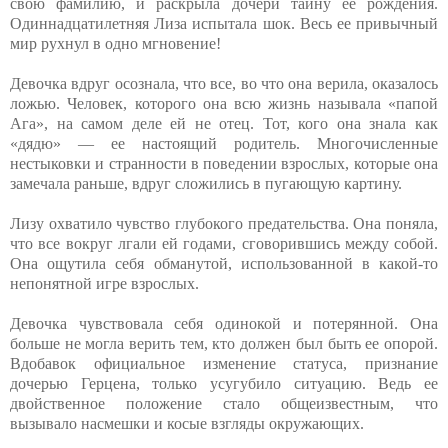
свою фамилию, и раскрыла дочери тайну ее рождения.
Одиннадцатилетняя Лиза испытала шок. Весь ее привычный
мир рухнул в одно мгновение!
Девочка вдруг осознала, что все, во что она верила, оказалось
ложью. Человек, которого она всю жизнь называла «папой
Ага», на самом деле ей не отец. Тот, кого она знала как
«дядю» — ее настоящий родитель. Многочисленные
нестыковки и странности в поведении взрослых, которые она
замечала раньше, вдруг сложились в пугающую картину.
Лизу охватило чувство глубокого предательства. Она поняла,
что все вокруг лгали ей годами, сговорившись между собой.
Она ощутила себя обманутой, использованной в какой‑то
непонятной игре взрослых.
Девочка чувствовала себя одинокой и потерянной. Она
больше не могла верить тем, кто должен был быть ее опорой.
Вдобавок официальное изменение статуса, признание
дочерью Герцена, только усугубило ситуацию. Ведь ее
двойственное положение стало общеизвестным, что
вызывало насмешки и косые взгляды окружающих.