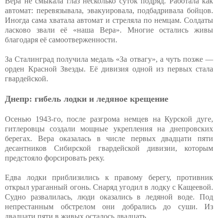
Вера не смыкала глаз несколько суток подряд. Работала как
автомат: перевязывала, эвакуировала, подбадривала бойцов.
Иногда сама хватала автомат и стреляла по немцам. Солдаты
ласково звали её «наша Вера». Многие остались живы
благодаря её самоотверженности.
За Сталинград получила медаль «За отвагу», а чуть позже —
орден Красной Звезды. Её дивизия одной из первых стала
гвардейской.
Днепр: гибель лодки и ледяное крещение
Осенью 1943-го, после разгрома немцев на Курской дуге,
гитлеровцы создали мощные укрепления на днепровских
берегах. Вера оказалась в числе первых двадцати пяти
десантников Сибирской гвардейской дивизии, которым
предстояло форсировать реку.
Едва лодки приблизились к правому берегу, противник
открыл ураганный огонь. Снаряд угодил в лодку с Кащеевой.
Судно развалилась, люди оказались в ледяной воде. Под
непрестанным обстрелом они добрались до суши. Из
двадцати пяти в живых осталось двадцать.