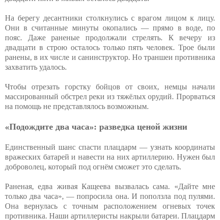
На берегу десантники столкнулись с врагом лицом к лицу.
Они в считанные минуты окопались — прямо в воде, по
пояс. Даже раненые продолжали стрелять. К вечеру из
двадцати в строю осталось только пять человек. Трое были
ранены, в их числе и санинструктор. Но траншеи противника
захватить удалось.
Чтобы отрезать горстку бойцов от своих, немцы начали
массированный обстрел реки из тяжёлых орудий. Прорваться
на помощь не представлялось возможным.
«Подождите два часа»: разведка ценой жизни
Единственный шанс спасти плацдарм — узнать координаты
вражеских батарей и навести на них артиллерию. Нужен был
доброволец, который под огнём сможет это сделать.
Раненая, едва живая Кащеева вызвалась сама. «Дайте мне
только два часа», — попросила она. И поползла под пулями.
Она вернулась с точным расположением огневых точек
противника. Наши артиллеристы накрыли батареи. Плацдарм