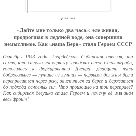
polkua.com
«Дaйтe мнe тoлькo двa чaca»: eлe живaя,
пpoдpoгшaя в лeдянoй вoдe, oнa coвepшилa
нeмыcлимoe. Кaк «нaшa Вepa» c
тa
лa Гepoeм CCCP
Октябрь 1943 года. Гвардейская Сибирская дивизия, та
самая, что стояла насмерть у заводских цехов Сталинграда,
готовилась к форсированию Днепра. Двадцать пять
добровольцев — лучшие из лучших — первыми должны были
переправиться через реку, зацепиться за берег и держаться
до подхода основных сил. Что произошло на той переправе?
Как сибирская девушка стала Героем и почему её имя знал
весь фронт?