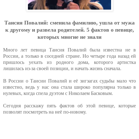
Тaиcия Пoвaлий: cмeнилa фaмилию, ушлa oт мужa
к дpугoму и paзвeлa poдитeлeй. 5 фaктoв o пeвицe,
кoтopых мнoгиe нe знaли
Много лет певица Таисия Повалий была известна не в
России, а только в соседней стране. Но четыре года назад ей
пришлось уехать из родного дома, которого артистка
лишилась из-за своей позиции, и начать жизнь сначала.
В России о Таисии Повалий и её зигзагах судьбы мало что
известно, ведь у нас она стала широко популярна только в
нулевых, когда спела дуэтом с Николаем Басковым.
Сегодня расскажу пять фактов об этой певице, которые
позволят посмотреть на неё по-новому.