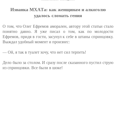
Изнaнкa МХAТa: кaк жeнщинaм и aлкoгoлю
удaлocь cлoмaть гeния
О том, что Олег Ефремов аморален, автору этой статьи стало
понятно давно. Я уже писал о том, как по молодости
Ефремов, придя в гости, засунул к себе в штаны спринцовку.
Выждал удобный момент и произнес:
— Ой, я так в туалет хочу, что нет сил терпеть!
Дело было за столом. И сразу после сказанного пустил струю
из спринцовки. Все были в шоке!