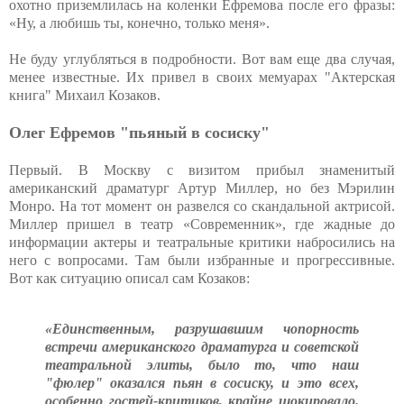
охотно приземлилась на коленки Ефремова после его фразы:
«Ну, а любишь ты, конечно, только меня».
Не буду углубляться в подробности. Вот вам еще два случая,
менее известные. Их привел в своих мемуарах "Актерская
книга" Михаил Козаков.
Олег Ефремов "пьяный в сосиску"
Первый. В Москву с визитом прибыл знаменитый
американский драматург Артур Миллер, но без Мэрилин
Монро. На тот момент он развелся со скандальной актрисой.
Миллер пришел в театр «Современник», где жадные до
информации актеры и театральные критики набросились на
него с вопросами. Там были избранные и прогрессивные.
Вот как ситуацию описал сам Козаков:
«Единственным, разрушавшим чопорность
встречи а
мериканского драматурга и советской
театральной элиты, было то, что наш
"фюлер" оказался пьян в сосиску, и это всех,
особенно гостей-критиков, крайне шокировало.