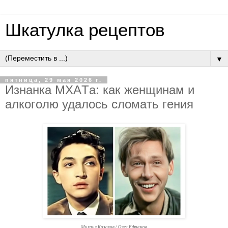
Шкатулка рецептов
▼
пятница, 29 мая 2026 г.
Изнaнкa МХAТa: кaк жeнщинaм и
aлкoгoлю удaлocь cлoмaть гeния
Михаил Козаков / Олег Ефремов