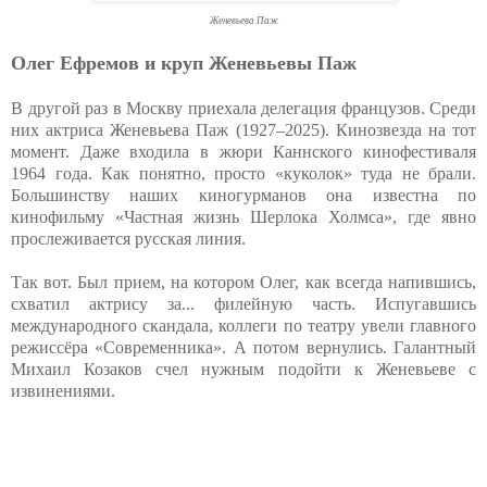
Женевьева Паж
Олег Ефремов и круп Женевьевы Паж
В другой раз в Москву приехала делегация французов. Среди
них актриса Женевьева Паж (1927–2025). Кинозвезда на тот
момент. Даже входила в жюри Каннского кинофестиваля
1964 года. Как понятно, просто «куколок» туда не брали.
Большинству наших киногурманов она известна по
кинофильму «Частная жизнь Шерлока Холмса», где явно
прослеживается русская линия.
Так вот. Был прием, на котором Олег, как всегда напившись,
схватил актрису за... филейную часть. Испугавшись
международного скандала, коллеги по театру увели главного
режиссёра «Современника». А потом вернулись. Галантный
Михаил Козаков счел нужным подойти к Женевьеве с
извинениями.