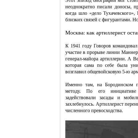
Этот эпизод биографии мог стоит
неоднократно писали доносы, п
когда шло «дело Тухачевского»,
близких связей с фигурантами. Но
Москва: как артиллерист ост
К 1941 году Говоров командовал
участие в прорыве линии Маннер
генерал-майора артиллерии. А В
которая сама по себе была ун
возглавил общевойсковую 5-ю ар
Именно там, на Бородинском 
методу. По его инициативе 
задействовали засады и мобил
захлебнулось. Артиллерист переиг
численного превосходства.