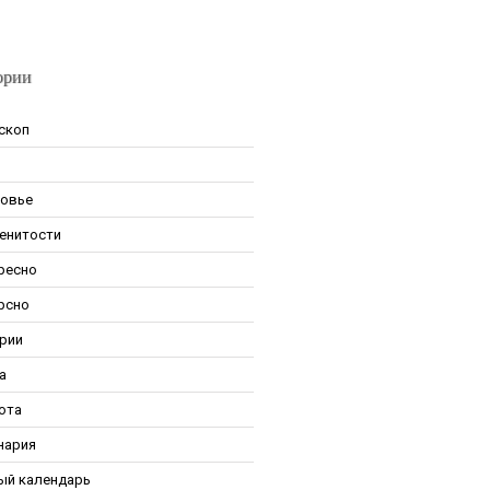
ории
скоп
овье
енитости
ресно
рсно
рии
а
ота
нария
ый календарь