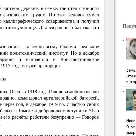
 вятской деревне, в семье, где отец с юности
м физическим трудом. Но этот человек сумел
до каллиграфического совершенства и получил
Попул
местном училище. Для вчерашнего батрака это
азование — ключ ко всему. Окончил реальное
кий политехнический институт. Но в декабре
армию и направили в Константиновское
1917 года он уже прапорщик.
ceмь
Эта 
осы
исто
ны. Осенью 1918 года Говорова мобилизовали
равно, командовал артиллерийской батареей,
 через год, в декабре 1919-го, с частью своих
белых в Томске и добровольно вступил в 51-ю
 его расчёты работали безупречно — Говоров
Ники
.
Oтчи
умep 