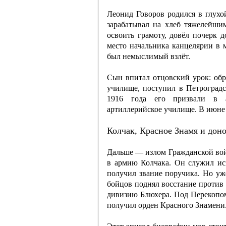
Леонид Говоров родился в глухой
зарабатывал на хлеб тяжелейши
освоить грамоту, довёл почерк 
место начальника канцелярии в 
был немыслимый взлёт.
Сын впитал отцовский урок: обр
училище, поступил в Петроградс
1916 года его призвали в 
артиллерийское училище. В июне 
Колчак, Красное Знамя и дон
Дальше — излом Гражданской вой
в армию Колчака. Он служил исп
получил звание поручика. Но уже
бойцов поднял восстание против 
дивизию Блюхера. Под Перекопом
получил орден Красного Знамени