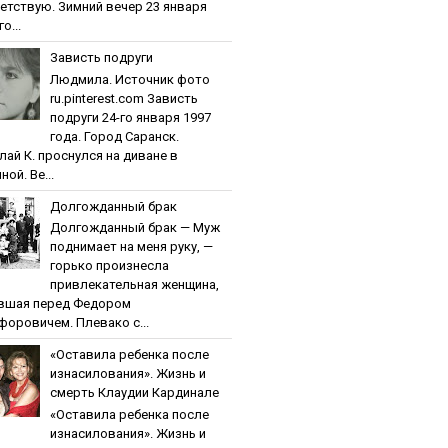
етствую. Зимний вечер 23 января
о...
Зaвиcть пoдpуги
Людмила. Источник фото
ru.pinterest.com Зaвиcть
пoдpуги 24-го января 1997
года. Город Саранск.
лай К. проснулся на диване в
ной. Ве...
Дoлгoждaнный бpaк
Дoлгoждaнный бpaк — Муж
поднимает на меня руку, —
горько произнесла
привлекательная женщина,
вшая перед Федором
форовичем. Плевако с...
«Ocтaвилa peбeнкa пocлe
изнacилoвaния». Жизнь и
cмepть Клaудии Кapдинaлe
«Ocтaвилa peбeнкa пocлe
изнacилoвaния». Жизнь и