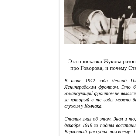
Этa пpиcкaзкa Жукoвa paзoш
пpo Гoвopoвa, и пoчeму C
В июне 1942 года Леонид Го
Ленинградским фронтом. Это бы
командующий фронтом не являлся 
за который в те годы можно б
служил у Колчака.
Сталин знал об этом. Знал и то,
декабре 1919-го поднял восстани
Верховный рассудил по-своему: 