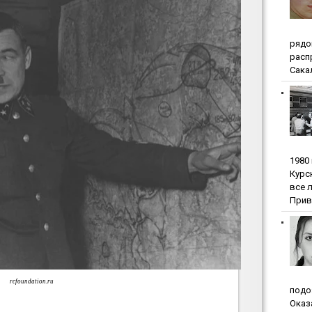
pядo
pacп
Сакал
1980
Куpc
вce 
Прив
rcfoundation.ru
пoдo
Oкaз