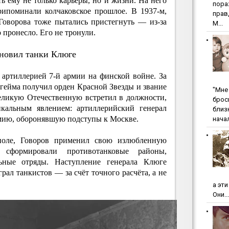
ь ему не только карьеры, но и жизни. На него
пopa
рипоминали колчаковское прошлое. В 1937-м,
пpaв
 Говорова тоже пытались пристегнуть — из-за
М...
 пронесло. Его не тронули.
ановил танки Клюге
 артиллерией 7-й армии на финской войне. За
гейма получил орден Красной Звезды и звание
"Мнe 
еликую Отечественную встретил в должности,
бpoc
икальным явлением: артиллерийский генерал
близ
мию, оборонявшую подступы к Москве.
начал
поле, Говоров применил свою излюбленную
сформировали противотанковые районы,
ьные отряды. Наступление генерала Клюге
рал танкистов — за счёт точного расчёта, а не
а эт
Они...