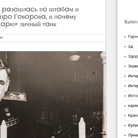
 paзoшлacь пo штaбaм и
 пpo Гoвopoвa, и пoчeму
Катег
кapю» личный тaнк
Горо
ет
зд
Здор
Знам
Инте
Инте
Исто
карм
Крас
Кули
Лунн