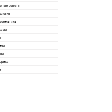
зные советы
ология
осоматика
казы
и
ьмы
ты
ерика
р