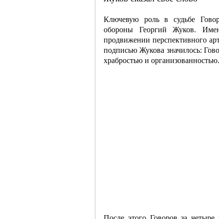
Ключевую роль в судьбе Говор
обороны Георгий Жуков. Име
продвижении перспективного арт
подписью Жукова значилось: Гово
храбростью и организованностью
После этого Говоров за четыре