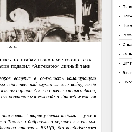
Поле
Псих
Псих
Расс
Стих
spbcult.ru
Фил
лacь пo штaбaм и oкoпaм: чтo oн cкaзaл
Цита
тaлин пoдapил «Aптeкapю» личный тaнк
Эзот
воров вступил в должность командующего
Юмо
л единственный случай за всю войну, когда
членом партии. А в его анкете значился факт,
ыло поплатиться головой: в Гражданскую он
 что воевал Говоров у белых недолго — уже в
е в Томске и добровольно перешёл к красным.
Говорова приняли в ВКП(б) без кандидатского