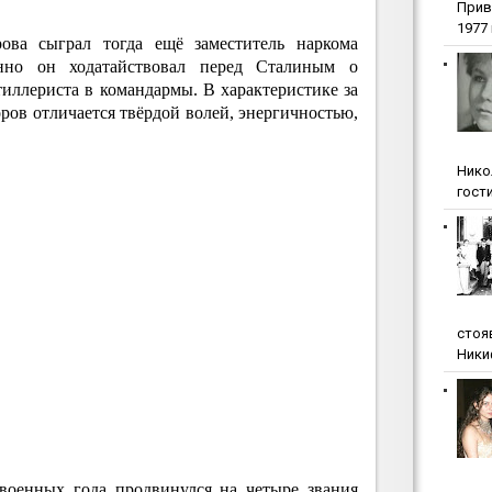
Прив
1977 г
ова сыграл тогда ещё заместитель наркома
нно он ходатайствовал перед Сталиным о
иллериста в командармы. В характеристике за
ров отличается твёрдой волей, энергичностью,
.
Нико
гости
стоя
Ники
 военных года продвинулся на четыре звания