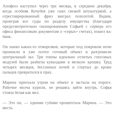
Апофеоз наступил через три месяца, в середине декабря,
когда особняк Кочубея уже сиял свежей штукатуркой, а
отреставрированный фриз заиграл позолотой. Вадим,
проиграв все суды по разделу имущества (благодаря
предусмотрительно скопированным Софьей с сервера его
офиса финансовым документам о «серых» счетах), пошел ва-
банк.
Он нанял каких-то отморозков, которые под покровом ночи
проникли в уже почти готовый объект и разгромили
центральный зал. Три тонны идеально отлитых гипсовых
модулей были разбиты кувалдами в мелкую крошку. Труд
четырех месяцев, бессонных ночей и стертых до крови
пальцев превратился в прах.
Марина приехала утром на объект и застыла на пороге.
Рабочие молча курили, не решаясь зайти внутрь. Софья
стояла белая как мел.
— Это он, — одними губами прошептала Марина. — Это
месть.