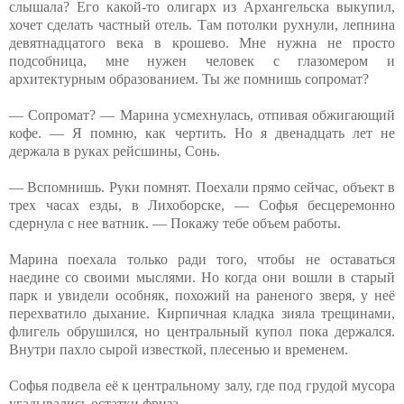
слышала? Его какой-то олигарх из Архангельска выкупил,
хочет сделать частный отель. Там потолки рухнули, лепнина
девятнадцатого века в крошево. Мне нужна не просто
подсобница, мне нужен человек с глазомером и
архитектурным образованием. Ты же помнишь сопромат?
— Сопромат? — Марина усмехнулась, отпивая обжигающий
кофе. — Я помню, как чертить. Но я двенадцать лет не
держала в руках рейсшины, Сонь.
— Вспомнишь. Руки помнят. Поехали прямо сейчас, объект в
трех часах езды, в Лихоборске, — Софья бесцеремонно
сдернула с нее ватник. — Покажу тебе объем работы.
Марина поехала только ради того, чтобы не оставаться
наедине со своими мыслями. Но когда они вошли в старый
парк и увидели особняк, похожий на раненого зверя, у неё
перехватило дыхание. Кирпичная кладка зияла трещинами,
флигель обрушился, но центральный купол пока держался.
Внутри пахло сырой известкой, плесенью и временем.
Софья подвела её к центральному залу, где под грудой мусора
угадывались остатки фриза.