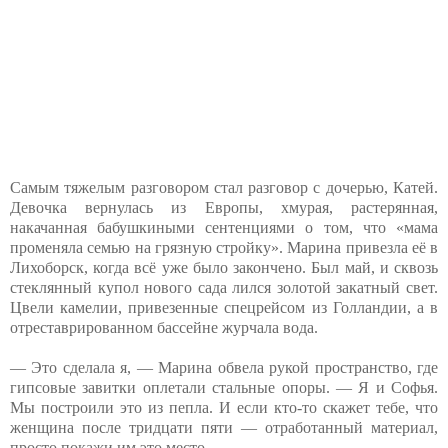
Самым тяжелым разговором стал разговор с дочерью, Катей.
Девочка вернулась из Европы, хмурая, растерянная,
накачанная бабушкиными сентенциями о том, что «мама
променяла семью на грязную стройку». Марина привезла её в
Лихоборск, когда всё уже было закончено. Был май, и сквозь
стеклянный купол нового сада лился золотой закатный свет.
Цвели камелии, привезенные спецрейсом из Голландии, а в
отреставрированном бассейне журчала вода.
— Это сделала я, — Марина обвела рукой пространство, где
гипсовые завитки оплетали стальные опоры. — Я и Софья.
Мы построили это из пепла. И если кто-то скажет тебе, что
женщина после тридцати пяти — отработанный материал,
просто покажи им это место.