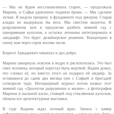
— Мы не будем восстанавливать старое, — продолжала
Марина, и Софья удивленно подняла брови. — Мы сделаем
лучше. Я видела трещину в фундаменте под эркером. Старая
кладка не выдержала бы веса. Мы сместим акценты. В
разрушенном зале я предлагаю разбить зимний сад с
панорамным куполом, а остатки лепнины интегрировать в
ландшафт. Это будет дизайнерское решение. Концепцию я
скину вам через сорок восемь часов.
Кирилл Аркадьевич хмыкнул и дал добро.
Марина швырнула осколок в ведро и расхохоталась. Это был
смех человека, который перестал быть жертвой. Вадим думал,
что сломал её, но вместо этого он подарил ей шедевр. За
оставшиеся до сдачи два месяца они с Софьей и бригадой
сотворили чудо. Интерьерный журнал потом назвал этот
зимний сад «Диалогом разрушения и жизни», а фотография
Марины в пыльной каске, стоящей под стеклянным куполом,
обошла все архитектурные выставки.
В суде Вадима ждал полный крах. Запись с камер
зафиксировала лица нанятых им громил, а один из них, боясь