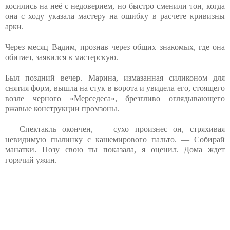
косились на неё с недоверием, но быстро сменили тон, когда
она с ходу указала мастеру на ошибку в расчете кривизны
арки.
Через месяц Вадим, прознав через общих знакомых, где она
обитает, заявился в мастерскую.
Был поздний вечер. Марина, измазанная силиконом для
снятия форм, вышла на стук в ворота и увидела его, стоящего
возле черного «Мерседеса», брезгливо оглядывающего
ржавые конструкции промзоны.
— Спектакль окончен, — сухо произнес он, стряхивая
невидимую пылинку с кашемирового пальто. — Собирай
манатки. Позу свою ты показала, я оценил. Дома ждет
горячий ужин.