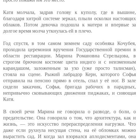
Катя молчала, задрав голову к куполу, где в вышине,
благодаря хитрой системе зеркал, плыли осколки настоящих
облаков. Потом девочка подошла к матери и впервые за
долгое время молча уткнулась ей в плечо.
Год спустя, в том самом зимнем саду особняка Кочубея,
проходила церемония вручения Государственной премии в
области реставрации. Марина Романовна Стрельцова, в
строгом брючном костюме цвета индиго и с неизменным
карандашом, заложенным за ухо (уже просто талисман),
стояла на сцене. Рыжий лабрадор Керн, которого Софья
отправила на пенсию прямо в отель, спал у её ног. В зале
сидели заказчик, Софья, бригада рабочих в парадных,
непривычно сковывающих движения пиджаках, и сияющая
Катя.
В своей речи Марина не говорила о разводе, о боли, о
предательстве. Она говорила о том, что архитектура, как и
жизнь, — это искусство перераспределения нагрузки. Что
даже если рухнула несущая стена, на её обломках можно
вырастить сад. И когда зал взорвался аплодисментами, она