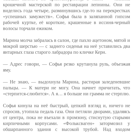
крошечной мастерской по реставрации лепнины. Они не
виделись года четыре, разминувшись где-то на перекрестках
«успешных замужеств». Софья была в заляпанной гипсом
рабочей куртке, её короткие, крашенные в иссиня-черный
волосы торчали ежиком.
Марина молча забралась в салон, где пахло ацетоном, мятой и
мокрой шерстью — с заднего сиденья на неё уставились два
янтарных глаза старого лабрадора по кличке Керн.
— Адрес говори, — Софья резко крутанула руль, объезжая
яму.
— Не знаю, — выдохнула Марина, растирая заледеневшие
пальцы. — К матери не могу. Она начнет причитать, что
«стерпится-слюбится». А я… я больше ни грамма не стерплю.
Софья кинула на неё быстрый, цепкий взгляд и, ничего не
спросив, утопила педаль газа. Они петляли дворами, удаляясь
от центра, пока не въехали в промзону, стиснутую старыми
кирпичными корпусами. «Фольксваген» затормозил у
обшарпанного здания с высокой трубой. Над входом