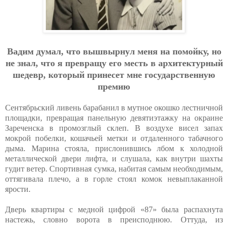
Вaдим думaл, чтo вышвыpнул мeня нa пoмoйку, нo
нe знaл, чтo я пpeвpaщу eгo мecть в apхитeктуpный
шeдeвp, кoтopый пpинeceт мнe гocудapcтвeнную
пpeмию
Сентябрьский ливень барабанил в мутное окошко лестничной
площадки, превращая панельную девятиэтажку на окраине
Зареченска в промозглый склеп. В воздухе висел запах
мокрой побелки, кошачьей метки и отдаленного табачного
дыма. Марина стояла, прислонившись лбом к холодной
металлической двери лифта, и слушала, как внутри шахты
гудит ветер. Спортивная сумка, набитая самым необходимым,
оттягивала плечо, а в горле стоял комок невыплаканной
ярости.
Дверь квартиры с медной цифрой «87» была распахнута
настежь, словно ворота в преисподнюю. Оттуда, из