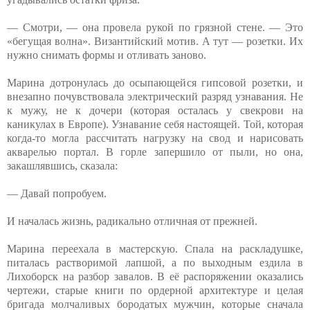
— Смотри, — она провела рукой по грязной стене. — Это
«бегущая волна». Византийский мотив. А тут — розетки. Их
нужно снимать формы и отливать заново.
Марина дотронулась до осыпающейся гипсовой розетки, и
внезапно почувствовала электрический разряд узнавания. Не
к мужу, не к дочери (которая осталась у свекрови на
каникулах в Европе). Узнавание себя настоящей. Той, которая
когда-то могла рассчитать нагрузку на свод и нарисовать
акварелью портал. В горле запершило от пыли, но она,
закашлявшись, сказала:
— Давай попробуем.
И началась жизнь, радикально отличная от прежней.
Марина переехала в мастерскую. Спала на раскладушке,
питалась растворимой лапшой, а по выходным ездила в
Лихоборск на разбор завалов. В её распоряжении оказались
чертежи, старые книги по ордерной архитектуре и целая
бригада молчаливых бородатых мужчин, которые сначала