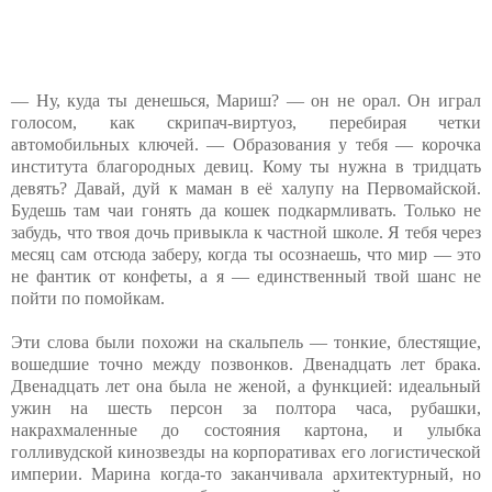
— Ну, куда ты денешься, Мариш? — он не орал. Он играл
голосом, как скрипач-виртуоз, перебирая четки
автомобильных ключей. — Образования у тебя — корочка
института благородных девиц. Кому ты нужна в тридцать
девять? Давай, дуй к маман в её халупу на Первомайской.
Будешь там чаи гонять да кошек подкармливать. Только не
забудь, что твоя дочь привыкла к частной школе. Я тебя через
месяц сам отсюда заберу, когда ты осознаешь, что мир — это
не фантик от конфеты, а я — единственный твой шанс не
пойти по помойкам.
Эти слова были похожи на скальпель — тонкие, блестящие,
вошедшие точно между позвонков. Двенадцать лет брака.
Двенадцать лет она была не женой, а функцией: идеальный
ужин на шесть персон за полтора часа, рубашки,
накрахмаленные до состояния картона, и улыбка
голливудской кинозвезды на корпоративах его логистической
империи. Марина когда-то заканчивала архитектурный, но