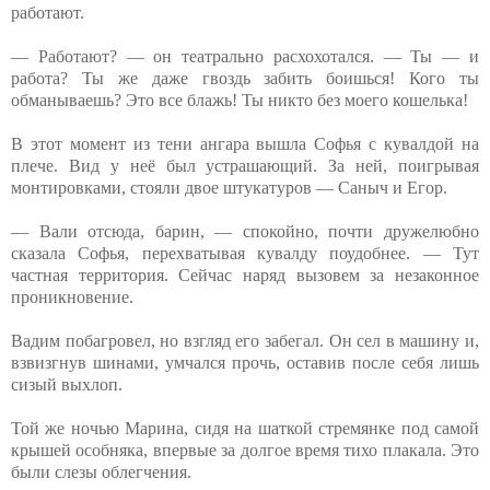
работают.
— Работают? — он театрально расхохотался. — Ты — и
работа? Ты же даже гвоздь забить боишься! Кого ты
обманываешь? Это все блажь! Ты никто без моего кошелька!
В этот момент из тени ангара вышла Софья с кувалдой на
плече. Вид у неё был устрашающий. За ней, поигрывая
монтировками, стояли двое штукатуров — Саныч и Егор.
— Вали отсюда, барин, — спокойно, почти дружелюбно
сказала Софья, перехватывая кувалду поудобнее. — Тут
частная территория. Сейчас наряд вызовем за незаконное
проникновение.
Вадим побагровел, но взгляд его забегал. Он сел в машину и,
взвизгнув шинами, умчался прочь, оставив после себя лишь
сизый выхлоп.
Той же ночью Марина, сидя на шаткой стремянке под самой
крышей особняка, впервые за долгое время тихо плакала. Это
были слезы облегчения.