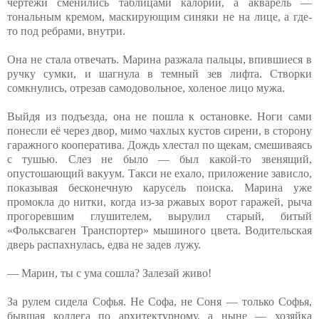
чертежи сменились таблицами калорий, а акварель —
тональным кремом, маскирующим синяки не на лице, а где-
то под ребрами, внутри.
Она не стала отвечать. Марина разжала пальцы, впившиеся в
ручку сумки, и шагнула в темный зев лифта. Створки
сомкнулись, отрезав самодовольное, холеное лицо мужа.
Выйдя из подъезда, она не пошла к остановке. Ноги сами
понесли её через двор, мимо чахлых кустов сирени, в сторону
гаражного кооператива. Дождь хлестал по щекам, смешиваясь
с тушью. Слез не было — был какой-то звенящий,
опустошающий вакуум. Такси не ехало, приложение зависло,
показывая бесконечную карусель поиска. Марина уже
промокла до нитки, когда из-за ржавых ворот гаражей, рыча
прогоревшим глушителем, вырулил старый, битый
«Фольксваген Транспортер» мышиного цвета. Водительская
дверь распахнулась, едва не задев лужу.
— Марин, ты с ума сошла? Залезай живо!
За рулем сидела Софья. Не Софа, не Соня — только Софья,
бывшая коллега по архитектурному, а ныне — хозяйка