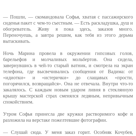
— Пошли, — скомандовала Софья, хватая с пассажирского
сиденья пакет с чем-то съестным. — Есть раскладушка, душ и
обогреватель. Живу я пока здесь, заказов много.
Переночуешь, а завтра решим, как тебя из этого дерьма
вытаскивать.
Ночь Марина провела в окружении гипсовых голов,
барельефов и молчаливых мольбертов. Она сидела,
завернувшись в чей-то старый ватник, и смотрела на экран
телефона, где высвечивались сообщения от Вадима: от
«идиотки» и «истерички» до слащавых «прости,
погорячился, возвращайся». Она не отвечала. Внутри что-то
закалялось. С каждым новым ударом ливня в стеклянную
крышу мастерской страх сменялся ледяным, непривычным
спокойствием.
Утром Софья принесла две кружки растворимого кофе и
разложила на верстаке пожелтевшие фотографии.
— Слушай сюда. У меня заказ горит. Особняк Кочубея,