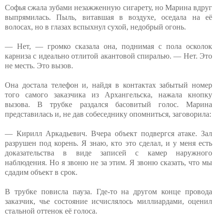
Софья сжала зубами незажженную сигарету, но Марина вдруг
выпрямилась. Пыль, витавшая в воздухе, оседала на её
волосах, но в глазах вспыхнул сухой, недобрый огонь.
— Нет, — громко сказала она, поднимая с пола осколок
карниза с идеально отлитой акантовой спиралью. — Нет. Это
не месть. Это вызов.
Она достала телефон и, найдя в контактах забытый номер
того самого заказчика из Архангельска, нажала кнопку
вызова. В трубке раздался басовитый голос. Марина
представилась и, не дав собеседнику опомниться, заговорила:
— Кирилл Аркадьевич. Вчера объект подвергся атаке. Зал
разрушен под корень. Я знаю, кто это сделал, и у меня есть
доказательства в виде записей с камер наружного
наблюдения. Но я звоню не за этим. Я звоню сказать, что мы
сдадим объект в срок.
В трубке повисла пауза. Где-то на другом конце провода
заказчик, чье состояние исчислялось миллиардами, оценил
стальной оттенок её голоса.