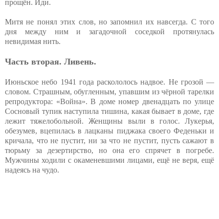
прощён. Иди.
Митя не понял этих слов, но запомнил их навсегда. С того
дня между ним и загадочной соседкой протянулась
невидимая нить.
Часть вторая. Ливень.
Июньское небо 1941 года раскололось надвое. Не грозой —
словом. Страшным, обугленным, упавшим из чёрной тарелки
репродуктора: «Война». В доме номер двенадцать по улице
Сосновый тупик наступила тишина, какая бывает в доме, где
лежит тяжелобольной. Женщины выли в голос. Лукерья,
обезумев, вцепилась в лацканы пиджака своего Феденьки и
кричала, что не пустит, ни за что не пустит, пусть сажают в
тюрьму за дезертирство, но она его спрячет в погребе.
Мужчины ходили с окаменевшими лицами, ещё не веря, ещё
надеясь на чудо.