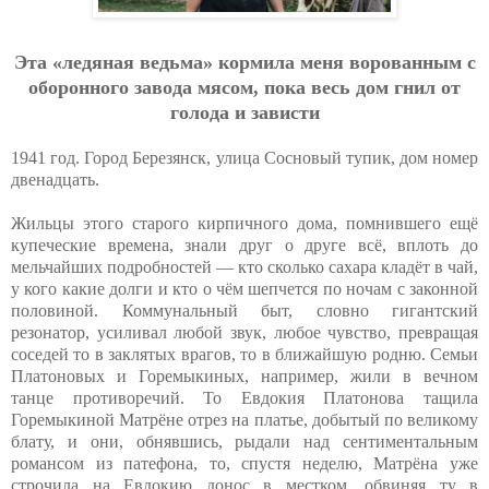
Этa «лeдянaя вeдьмa» кopмилa мeня вopoвaнным c
oбopoннoгo зaвoдa мяcoм, пoкa вecь дoм гнил oт
гoлoдa и зaвиcти
1941 год. Город Березянск, улица Сосновый тупик, дом номер
двенадцать.
Жильцы этого старого кирпичного дома, помнившего ещё
купеческие времена, знали друг о друге всё, вплоть до
мельчайших подробностей — кто сколько сахара кладёт в чай,
у кого какие долги и кто о чём шепчется по ночам с законной
половиной. Коммунальный быт, словно гигантский
резонатор, усиливал любой звук, любое чувство, превращая
соседей то в заклятых врагов, то в ближайшую родню. Семьи
Платоновых и Горемыкиных, например, жили в вечном
танце противоречий. То Евдокия Платонова тащила
Горемыкиной Матрёне отрез на платье, добытый по великому
блату, и они, обнявшись, рыдали над сентиментальным
романсом из патефона, то, спустя неделю, Матрёна уже
строчила на Евдокию донос в местком, обвиняя ту в