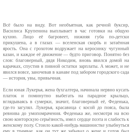
Всё было на виду. Вот необъятная, как речной буксир,
Василиса Крупенина выплывает в час готовки на общую
кухню. Лицо её багровеет, нижняя губа по-детски
прикушена, а в глазах — вселенская скорбь и затаённая
ярость. Она с грохотом водружает на керосинку чугунный
казан, и каждое её движение — будто приговор. Понятно без
слов: благоверный, дядя Никодим, вновь явился домой на
карачках, спустив в пивной остатки зарплаты. А может, и не
явился вовсе, заночевав в канаве под забором городского сада
— история, увы, привычная.
Если юная Лукерья, жена бухгалтера, начинала нервно кусать
платок и поминутно выбегать на парадное крыльцо,
вглядываясь в сумерки, значит, благоверный её, Феденька,
где-то загулял. Лукерья, красавица с косой до пояса, была
ревнива до умопомрачения. Феденька же, несмотря на всю
свою конторскую серьёзность, имел сердце поэта и слабость к
женскому полу. Стоило какой-нибудь машинистке улыбнуться
ему в трамвае, как он тут же забывал о жене и готов был