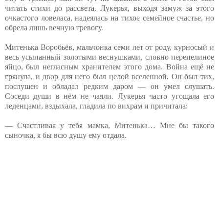
читать стихи до рассвета. Лукерья, выходя замуж за этого
очкастого ловеласа, надеялась на тихое семейное счастье, но
обрела лишь вечную тревогу.
Митенька Воробьёв, мальчонка семи лет от роду, курносый и
весь усыпанный золотыми веснушками, словно перепелиное
яйцо, был негласным хранителем этого дома. Война ещё не
грянула, и двор для него был целой вселенной. Он был тих,
послушен и обладал редким даром — он умел слушать.
Соседи души в нём не чаяли. Лукерья часто угощала его
леденцами, вздыхала, гладила по вихрам и причитала:
— Счастливая у тебя мамка, Митенька… Мне бы такого
сыночка, я бы всю душу ему отдала.