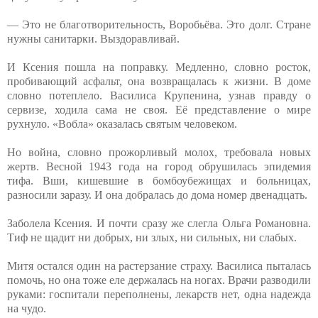
— Это не благотворительность, Воробьёва. Это долг. Стране
нужны санитарки. Выздоравливай.
И Ксения пошла на поправку. Медленно, словно росток,
пробивающий асфальт, она возвращалась к жизни. В доме
словно потеплело. Василиса Крупенина, узнав правду о
сервизе, ходила сама не своя. Её представление о мире
рухнуло. «Вобла» оказалась святым человеком.
Но война, словно прожорливый молох, требовала новых
жертв. Весной 1943 года на город обрушилась эпидемия
тифа. Вши, кишевшие в бомбоубежищах и больницах,
разносили заразу. И она добралась до дома номер двенадцать.
Заболела Ксения. И почти сразу же слегла Ольга Романовна.
Тиф не щадит ни добрых, ни злых, ни сильных, ни слабых.
Митя остался один на растерзание страху. Василиса пыталась
помочь, но она тоже еле держалась на ногах. Врачи разводили
руками: госпитали переполнены, лекарств нет, одна надежда
на чудо.