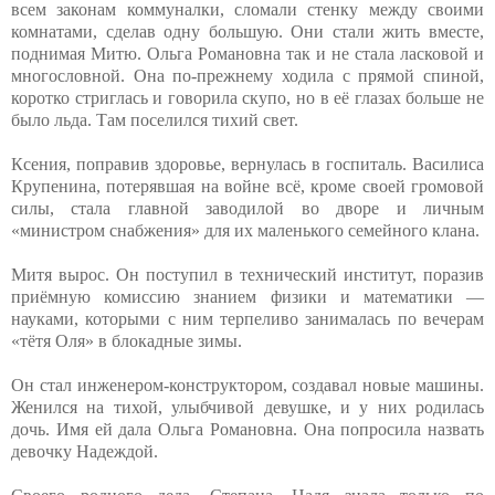
всем законам коммуналки, сломали стенку между своими
комнатами, сделав одну большую. Они стали жить вместе,
поднимая Митю. Ольга Романовна так и не стала ласковой и
многословной. Она по-прежнему ходила с прямой спиной,
коротко стриглась и говорила скупо, но в её глазах больше не
было льда. Там поселился тихий свет.
Ксения, поправив здоровье, вернулась в госпиталь. Василиса
Крупенина, потерявшая на войне всё, кроме своей громовой
силы, стала главной заводилой во дворе и личным
«министром снабжения» для их маленького семейного клана.
Митя вырос. Он поступил в технический институт, поразив
приёмную комиссию знанием физики и математики —
науками, которыми с ним терпеливо занималась по вечерам
«тётя Оля» в блокадные зимы.
Он стал инженером-конструктором, создавал новые машины.
Женился на тихой, улыбчивой девушке, и у них родилась
дочь. Имя ей дала Ольга Романовна. Она попросила назвать
девочку Надеждой.