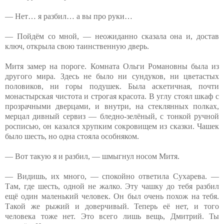
— Нет… я разбил… а вы про руки…
— Пойдём со мной, — неожиданно сказала она и, достав
ключ, открыла свою таинственную дверь.
Митя замер на пороге. Комната Ольги Романовны была из
другого мира. Здесь не было ни сундуков, ни цветастых
половиков, ни горы подушек. Была аскетичная, почти
монастырская чистота и строгая красота. В углу стоял шкаф с
прозрачными дверцами, и внутри, на стеклянных полках,
мерцал дивный сервиз — бледно-зелёный, с тонкой ручной
росписью, он казался хрупким сокровищем из сказки. Чашек
было шесть, но одна стояла особняком.
— Вот такую я и разбил, — шмыгнул носом Митя.
— Видишь, их много, — спокойно ответила Сухарева. —
Там, где шесть, одной не жалко. Эту чашку до тебя разбил
ещё один маленький человек. Он был очень похож на тебя.
Такой же рыжий и доверчивый. Теперь её нет, и того
человека тоже нет. Это всего лишь вещь, Дмитрий. Ты