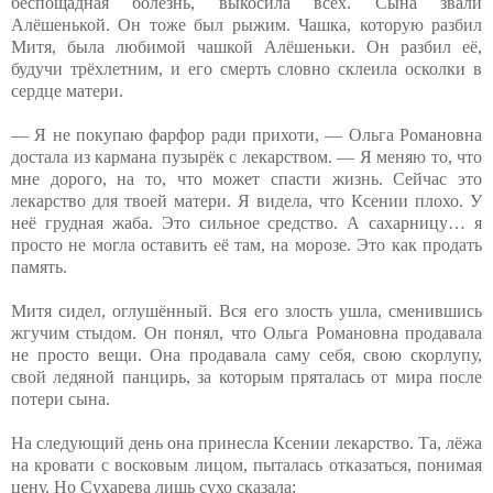
беспощадная болезнь, выкосила всех. Сына звали
Алёшенькой. Он тоже был рыжим. Чашка, которую разбил
Митя, была любимой чашкой Алёшеньки. Он разбил её,
будучи трёхлетним, и его смерть словно склеила осколки в
сердце матери.
— Я не покупаю фарфор ради прихоти, — Ольга Романовна
достала из кармана пузырёк с лекарством. — Я меняю то, что
мне дорого, на то, что может спасти жизнь. Сейчас это
лекарство для твоей матери. Я видела, что Ксении плохо. У
неё грудная жаба. Это сильное средство. А сахарницу… я
просто не могла оставить её там, на морозе. Это как продать
память.
Митя сидел, оглушённый. Вся его злость ушла, сменившись
жгучим стыдом. Он понял, что Ольга Романовна продавала
не просто вещи. Она продавала саму себя, свою скорлупу,
свой ледяной панцирь, за которым пряталась от мира после
потери сына.
На следующий день она принесла Ксении лекарство. Та, лёжа
на кровати с восковым лицом, пыталась отказаться, понимая
цену. Но Сухарева лишь сухо сказала: