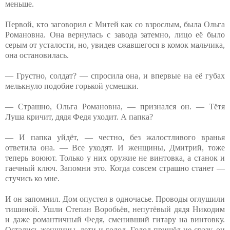
меньше.
Первой, кто заговорил с Митей как со взрослым, была Ольга
Романовна. Она вернулась с завода затемно, лицо её было
серым от усталости, но, увидев сжавшегося в комок мальчика,
она остановилась.
— Грустно, солдат? — спросила она, и впервые на её губах
мелькнуло подобие горькой усмешки.
— Страшно, Ольга Романовна, — признался он. — Тётя
Луша кричит, дядя Федя уходит. А папка?
— И папка уйдёт, — честно, без жалостливого вранья
ответила она. — Все уходят. И женщины, Дмитрий, тоже
теперь воюют. Только у них оружие не винтовка, а станок и
гаечный ключ. Запомни это. Когда совсем страшно станет —
стучись ко мне.
И он запомнил. Дом опустел в одночасье. Проводы оглушили
тишиной. Ушли Степан Воробьёв, непутёвый дядя Никодим
и даже романтичный Федя, сменивший гитару на винтовку.
Остались женщины, дети и голод. Голод пришёл не сразу, он