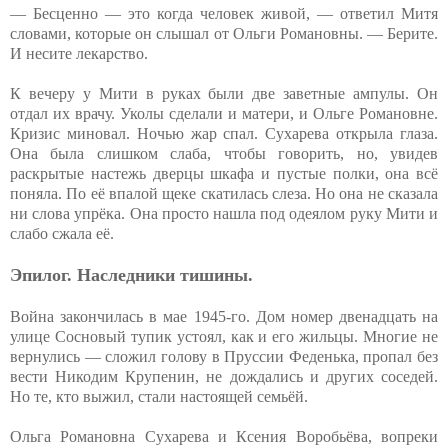
— Бесценно — это когда человек живой, — ответил Митя
словами, которые он слышал от Ольги Романовны. — Берите.
И несите лекарство.
К вечеру у Мити в руках были две заветные ампулы. Он
отдал их врачу. Уколы сделали и матери, и Ольге Романовне.
Кризис миновал. Ночью жар спал. Сухарева открыла глаза.
Она была слишком слаба, чтобы говорить, но, увидев
раскрытые настежь дверцы шкафа и пустые полки, она всё
поняла. По её впалой щеке скатилась слеза. Но она не сказала
ни слова упрёка. Она просто нашла под одеялом руку Мити и
слабо сжала её.
Эпилог. Наследники тишины.
Война закончилась в мае 1945-го. Дом номер двенадцать на
улице Сосновый тупик устоял, как и его жильцы. Многие не
вернулись — сложил голову в Пруссии Феденька, пропал без
вести Никодим Крупенин, не дождались и других соседей.
Но те, кто выжил, стали настоящей семьёй.
Ольга Романовна Сухарева и Ксения Воробьёва, вопреки