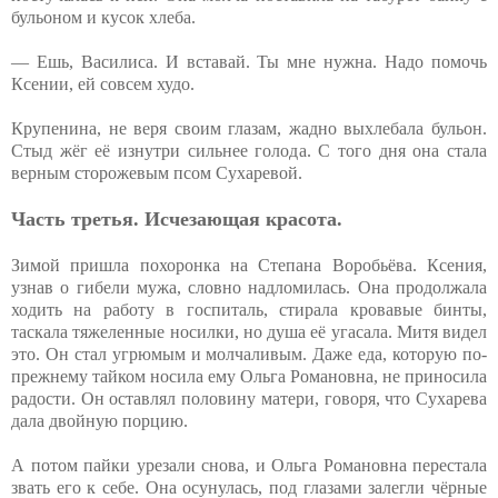
бульоном и кусок хлеба.
— Ешь, Василиса. И вставай. Ты мне нужна. Надо помочь
Ксении, ей совсем худо.
Крупенина, не веря своим глазам, жадно выхлебала бульон.
Стыд жёг её изнутри сильнее голода. С того дня она стала
верным сторожевым псом Сухаревой.
Часть третья. Исчезающая красота.
Зимой пришла похоронка на Степана Воробьёва. Ксения,
узнав о гибели мужа, словно надломилась. Она продолжала
ходить на работу в госпиталь, стирала кровавые бинты,
таскала тяжеленные носилки, но душа её угасала. Митя видел
это. Он стал угрюмым и молчаливым. Даже еда, которую по-
прежнему тайком носила ему Ольга Романовна, не приносила
радости. Он оставлял половину матери, говоря, что Сухарева
дала двойную порцию.
А потом пайки урезали снова, и Ольга Романовна перестала
звать его к себе. Она осунулась, под глазами залегли чёрные