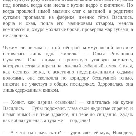
под ногами, когда она несла с кухни ведро с кипятком. Но
когда прошлой зимой мальчик слег с ангиной, а родители
сутками пропадали на фабрике, именно тётка Василиса,
ворча и охая, поила его малиновым отваром, меняла
компрессы и, хмуря мохнатые брови, проверяла жар губами, а
не ладонью.
Чужим человеком в этой пёстрой коммунальной мозаике
оставалась лишь одна жиличка — Ольга Романовна
Сухарева. Она занимала крохотную угловую комнатку,
которую всегда запирала на тяжелый амбарный замок. Сухая,
как осенняя ветка, с аскетично подстриженными седыми
волосами, она скользила по коридору бесшумной тенью,
никогда не участвуя в общих посиделках. Здоровалась она
лишь сдержанным кивком.
— Ходит, как царица ссыльная! — кипятилась на кухне
Василиса. — Губы подожмет, глаза свои льдистые спрячет, и
шмыг мимо! Ни тебе здрасьте, ни тебе до свидания. Худая,
как вобла сушёная, а туда же — гордячка!
— А чего ты взъелась-то? — удивлялся её муж, Никодим,