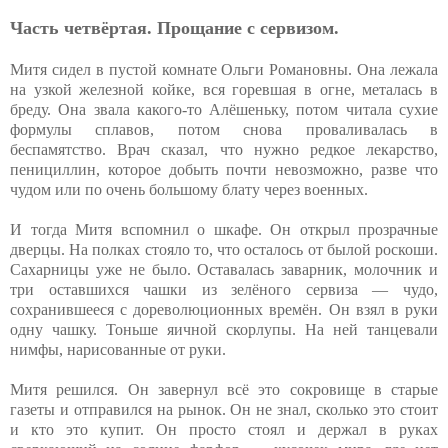
Часть четвёртая. Прощание с сервизом.
Митя сидел в пустой комнате Ольги Романовны. Она лежала
на узкой железной койке, вся горевшая в огне, металась в
бреду. Она звала какого-то Алёшеньку, потом читала сухие
формулы сплавов, потом снова проваливалась в
беспамятство. Врач сказал, что нужно редкое лекарство,
пенициллин, которое добыть почти невозможно, разве что
чудом или по очень большому блату через военных.
И тогда Митя вспомнил о шкафе. Он открыл прозрачные
дверцы. На полках стояло то, что осталось от былой роскоши.
Сахарницы уже не было. Оставалась заварник, молочник и
три оставшихся чашки из зелёного сервиза — чудо,
сохранившееся с дореволюционных времён. Он взял в руки
одну чашку. Тоньше яичной скорлупы. На ней танцевали
нимфы, нарисованные от руки.
Митя решился. Он завернул всё это сокровище в старые
газеты и отправился на рынок. Он не знал, сколько это стоит
и кто это купит. Он просто стоял и держал в руках