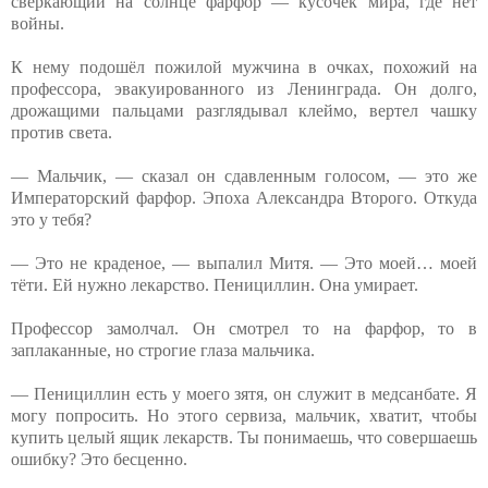
сверкающий на солнце фарфор — кусочек мира, где нет
войны.
К нему подошёл пожилой мужчина в очках, похожий на
профессора, эвакуированного из Ленинграда. Он долго,
дрожащими пальцами разглядывал клеймо, вертел чашку
против света.
— Мальчик, — сказал он сдавленным голосом, — это же
Императорский фарфор. Эпоха Александра Второго. Откуда
это у тебя?
— Это не краденое, — выпалил Митя. — Это моей… моей
тёти. Ей нужно лекарство. Пенициллин. Она умирает.
Профессор замолчал. Он смотрел то на фарфор, то в
заплаканные, но строгие глаза мальчика.
— Пенициллин есть у моего зятя, он служит в медсанбате. Я
могу попросить. Но этого сервиза, мальчик, хватит, чтобы
купить целый ящик лекарств. Ты понимаешь, что совершаешь
ошибку? Это бесценно.