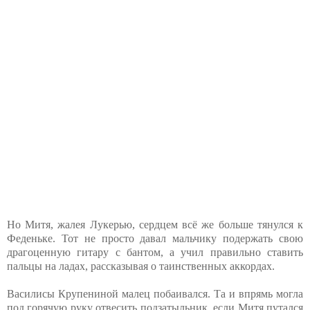
Но Митя, жалея Лукерью, сердцем всё же больше тянулся к
Феденьке. Тот не просто давал мальчику подержать свою
драгоценную гитару с бантом, а учил правильно ставить
пальцы на ладах, рассказывая о таинственных аккордах.
Василисы Крупениной малец побаивался. Та и впрямь могла
под горячую руку отвесить подзатыльник, если Митя путался