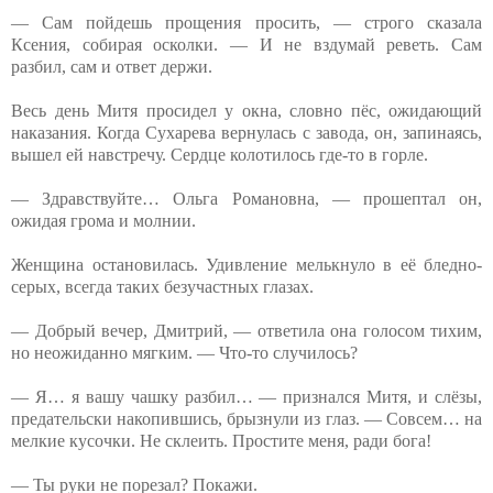
— Сам пойдешь прощения просить, — строго сказала
Ксения, собирая осколки. — И не вздумай реветь. Сам
разбил, сам и ответ держи.
Весь день Митя просидел у окна, словно пёс, ожидающий
наказания. Когда Сухарева вернулась с завода, он, запинаясь,
вышел ей навстречу. Сердце колотилось где-то в горле.
— Здравствуйте… Ольга Романовна, — прошептал он,
ожидая грома и молнии.
Женщина остановилась. Удивление мелькнуло в её бледно-
серых, всегда таких безучастных глазах.
— Добрый вечер, Дмитрий, — ответила она голосом тихим,
но неожиданно мягким. — Что-то случилось?
— Я… я вашу чашку разбил… — признался Митя, и слёзы,
предательски накопившись, брызнули из глаз. — Совсем… на
мелкие кусочки. Не склеить. Простите меня, ради бога!
— Ты руки не порезал? Покажи.