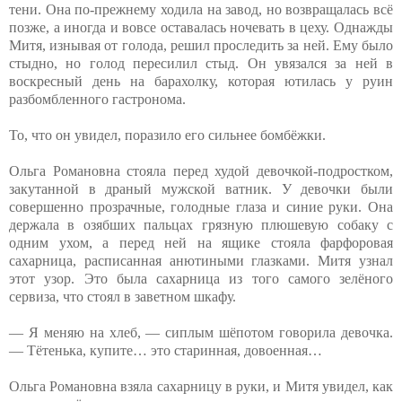
тени. Она по-прежнему ходила на завод, но возвращалась всё
позже, а иногда и вовсе оставалась ночевать в цеху. Однажды
Митя, изнывая от голода, решил проследить за ней. Ему было
стыдно, но голод пересилил стыд. Он увязался за ней в
воскресный день на барахолку, которая ютилась у руин
разбомбленного гастронома.
То, что он увидел, поразило его сильнее бомбёжки.
Ольга Романовна стояла перед худой девочкой-подростком,
закутанной в драный мужской ватник. У девочки были
совершенно прозрачные, голодные глаза и синие руки. Она
держала в озябших пальцах грязную плюшевую собаку с
одним ухом, а перед ней на ящике стояла фарфоровая
сахарница, расписанная анютиными глазками. Митя узнал
этот узор. Это была сахарница из того самого зелёного
сервиза, что стоял в заветном шкафу.
— Я меняю на хлеб, — сиплым шёпотом говорила девочка.
— Тётенька, купите… это старинная, довоенная…
Ольга Романовна взяла сахарницу в руки, и Митя увидел, как