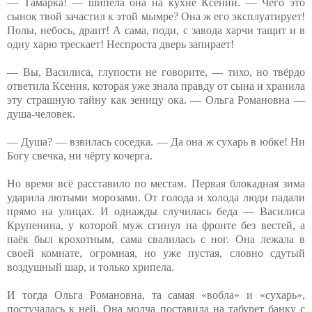
— Тамарка! — шипела она на кухне Ксении. — Чего это
сынок твой зачастил к этой мымре? Она ж его эксплуатирует!
Полы, небось, драит! А сама, поди, с завода харчи тащит и в
одну харю трескает! Неспроста дверь запирает!
— Вы, Василиса, глупости не говорите, — тихо, но твёрдо
ответила Ксения, которая уже знала правду от сына и хранила
эту страшную тайну как зеницу ока. — Ольга Романовна —
душа-человек.
— Душа? — взвилась соседка. — Да она ж сухарь в юбке! Ни
Богу свечка, ни чёрту кочерга.
Но время всё расставило по местам. Первая блокадная зима
ударила лютыми морозами. От голода и холода люди падали
прямо на улицах. И однажды случилась беда — Василиса
Крупенина, у которой муж сгинул на фронте без вестей, а
паёк был крохотным, сама свалилась с ног. Она лежала в
своей комнате, огромная, но уже пустая, словно сдутый
воздушный шар, и только хрипела.
И тогда Ольга Романовна, та самая «вобла» и «сухарь»,
постучалась к ней. Она молча поставила на табурет банку с