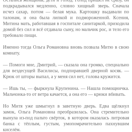
подкрадывался медленно, словно хищный зверь. Сначала
исчез сахар, потом — белая мука. Картошку выдавали по
талонам, и она была липкой и подмороженной. Ксения,
Митина мать, работавшая в госпитале санитаркой, приходила
домой без сил и всё отдавала сыну, но мальчик рос, и тело его
требовало пищи.
Именно тогда Ольга Романовна вновь позвала Митю в свою
комнату.
— Помоги мне, Дмитрий, — сказала она громко, специально
для вездесущей Василисы, подпиравшей дверной косяк. —
Крюк от шторы выпал, а у меня сил нет, голова кружится.
— Ишь ты, — фыркнула Крупенина. — Нашла помощничка.
Мальчонка-то от ветра качается, а она его — крюки вбивать.
Но Митя уже шмыгнул в заветную дверь. Едва щёлкнул
замок, Ольга Романовна преобразилась. Она стремительно
вынула из-под пальто свёрток, в котором оказалась литровая
банка с тёплым, густым, умопомрачительно пахнувшим
киселём.