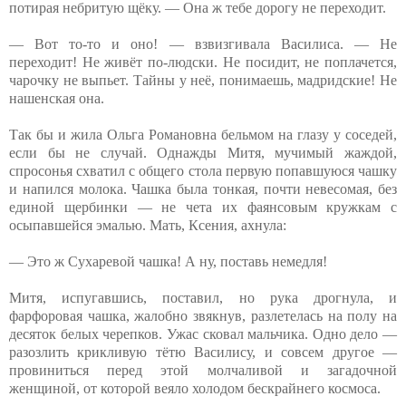
потирая небритую щёку. — Она ж тебе дорогу не переходит.
— Вот то-то и оно! — взвизгивала Василиса. — Не
переходит! Не живёт по-людски. Не посидит, не поплачется,
чарочку не выпьет. Тайны у неё, понимаешь, мадридские! Не
нашенская она.
Так бы и жила Ольга Романовна бельмом на глазу у соседей,
если бы не случай. Однажды Митя, мучимый жаждой,
спросонья схватил с общего стола первую попавшуюся чашку
и напился молока. Чашка была тонкая, почти невесомая, без
единой щербинки — не чета их фаянсовым кружкам с
осыпавшейся эмалью. Мать, Ксения, ахнула:
— Это ж Сухаревой чашка! А ну, поставь немедля!
Митя, испугавшись, поставил, но рука дрогнула, и
фарфоровая чашка, жалобно звякнув, разлетелась на полу на
десяток белых черепков. Ужас сковал мальчика. Одно дело —
разозлить крикливую тётю Василису, и совсем другое —
провиниться перед этой молчаливой и загадочной
женщиной, от которой веяло холодом бескрайнего космоса.