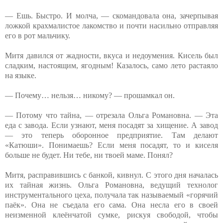
— Ешь. Быстро. И молча, — скомандовала она, зачерпывая
ложкой крахмалистое лакомство и почти насильно отправляя
его в рот мальчику.
Митя давился от жадности, вкуса и недоумения. Кисель был
сладким, настоящим, ягодным! Казалось, само лето растаяло
на языке.
— Почему… нельзя… никому? — прошамкал он.
— Потому что тайна, — отрезала Ольга Романовна. — Эта
еда с завода. Если узнают, меня посадят за хищение. А завод
— это теперь оборонное предприятие. Там делают
«Катюши». Понимаешь? Если меня посадят, то и киселя
больше не будет. Ни тебе, ни твоей маме. Понял?
Митя, расправившись с банкой, кивнул. С этого дня началась
их тайная жизнь. Ольга Романовна, ведущий технолог
инструментального цеха, получала так называемый «горячий
паёк». Она не съедала его сама. Она несла его в своей
неизменной клеёнчатой сумке, рискуя свободой, чтобы