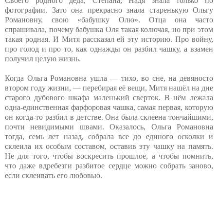
Своего родного деда, Степана, Надя знала только по
фотографии. Зато она прекрасно знала старенькую Ольгу
Романовну, свою «бабушку Олю». Отца она часто
спрашивала, почему бабушка Оля такая колючая, но при этом
такая родная. И Митя рассказал ей эту историю. Про войну,
про голод и про то, как однажды он разбил чашку, а взамен
получил целую жизнь.
Когда Ольга Романовна ушла — тихо, во сне, на девяносто
втором году жизни, — перебирая её вещи, Митя нашёл на дне
старого дубового шкафа маленький сверток. В нём лежала
одна-единственная фарфоровая чашка, самая первая, которую
он когда-то разбил в детстве. Она была склеена тончайшими,
почти невидимыми швами. Оказалось, Ольга Романовна
тогда, семь лет назад, собрала все до единого осколки и
склеила их особым составом, оставив эту чашку на память.
Не для того, чтобы воскресить прошлое, а чтобы помнить,
что даже вдребезги разбитое сердце можно собрать заново,
если склеивать его любовью.