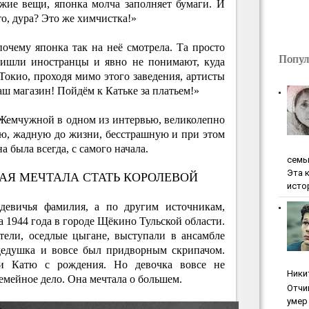
жие вещи, японка молча заполняет бумаги. И
то, дура? Это же химчистка!»
почему японка так на неё смотрела. Та просто
Попул
пришли иностранцы и явно не понимают, куда
 Токио, проходя мимо этого заведения, артисты
аш магазин! Пойдём к Катьке за платьем!»
 Жемчужной в одном из интервью, великолепно
ую, жадную до жизни, бесстрашную и при этом
а была всегда, с самого начала.
ceмь
Эта 
РАЯ МЕЧТАЛА СТАТЬ КОРОЛЕВОЙ
исто
 девичья фамилия, а по другим источникам,
а 1944 года в городе Щёкино Тульской области.
тели, оседлые цыгане, выступали в ансамбле
дедушка и вовсе был придворным скрипачом.
ли Катю с рождения. Но девочка вовсе не
Ники
емейное дело. Она мечтала о большем.
Oтчи
умep 