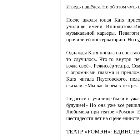
И ведь нашёлся. Но об этом чуть 
После школы юная Катя приех
училище имени Ипполитова-Ива
музыкальной карьеры. Педагоги
прочили ей консерваторию. Но су
Однажды Катя попала на спектакл
то случилось. Что-то внутри п
взяла своё». Режиссёр театра, С
с огромными глазами и предложи
Катя читала Паустовского, пе
сказали: «Мы вас берём в театр».
Педагоги в училище были в ужасе
будущее!» Но она уже всё реши
Любимова при театре «Ромэн». Е
шестидесяти лет на сцене единств
ТЕАТР «РОМЭН»: ЕДИНСТ