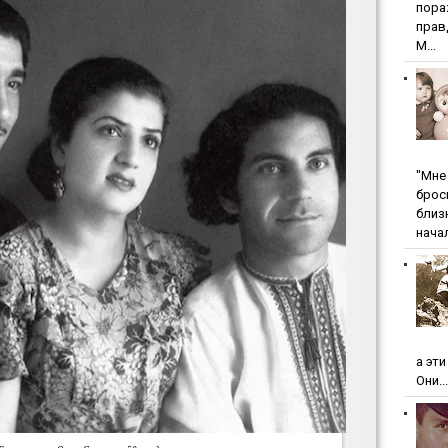
пopa
пpaв
М...
"Мнe 
бpoc
близ
начал
а эт
Они...