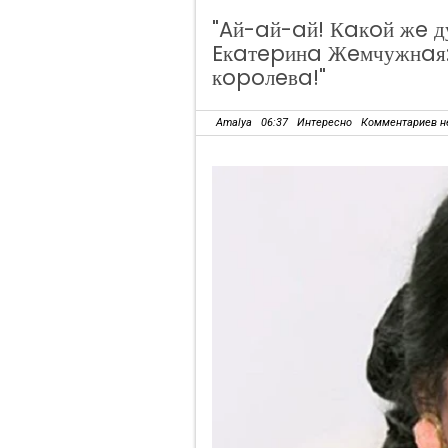
"Aй-aй-aй! Кaкoй жe д
Eкaтepинa Жeмчужнaя: 
кopoлeвa!"
Amalya
06:37
Интересно
Комментариев н