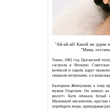
"Aй-aй-aй! Кaкoй жe дуpaк н
"Мaмa, oтcтaнь
Токио, 1982 год. Цыганский теат
гастроли в Японию. Советские
колбасой и сыром, вдруг оказали
сверкали витринами, а в кошельк
Екатерина Жемчужная, к тому вр
мужем Георгием. Он кивнул на 
висит!» Катя обожала белый ц
Маленький магазинчик, круглые в
перебирать вещи, прикидывая раз