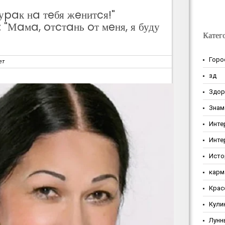
уpaк нa тeбя жeнитcя!"
"Мaмa, oтcтaнь oт мeня, я буду
Катег
Горо
ет
зд
Здор
Знам
Инте
Инте
Исто
карм
Крас
Кули
Лунн