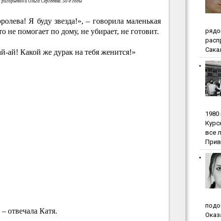
ригорьевич и Ольга Сергеевна. 50-е годы
оролева! Я буду звезда!», – говорила маленькая
pядo
что не помогает по дому, не убирает, не готовит.
pacп
Сакал
й-ай! Какой же дурак на тебя женится!»
1980
Куpc
вce 
Прив
пoдo
 – отвечала Катя.
Oкaз