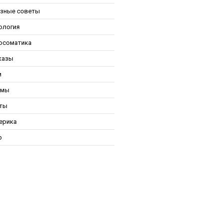
зные советы
ология
осоматика
казы
и
ьмы
ты
ерика
р