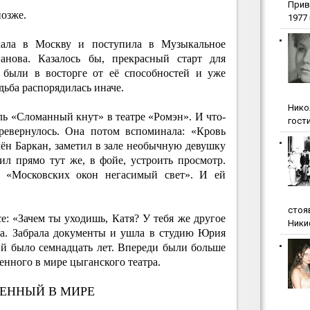
Прив
позже.
1977 г
ала в Москву и поступила в Музыкальное
нова. Казалось бы, прекрасный старт для
 были в восторге от её способностей и уже
дьба распорядилась иначе.
Нико
ь «Сломанный кнут» в театре «Ромэн». И что-
гости
еревернулось. Она потом вспоминала: «Кровь
емён Баркан, заметил в зале необычную девушку
л прямо тут же, в фойе, устроить просмотр.
ла «Московских окон негасимый свет». И ей
стоя
: «Зачем ты уходишь, Катя? У тебя же другое
Ники
ла. Забрала документы и ушла в студию Юрия
й было семнадцать лет. Впереди были больше
енного в мире цыганского театра.
ВЕННЫЙ В МИРЕ