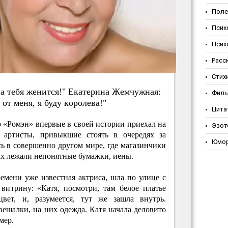
Поле
Псих
Псих
Расс
Стих
a тeбя жeнитc
я
!" Eкaтepинa Жeмчужнaя:
Фил
 oт мeня, я буду кopoлeвa!"
Цита
р «Ромэн» впервые в своей истории приехал на
Эзот
 артисты, привыкшие стоять в очередях за
Юмо
сь в совершенно другом мире, где магазинчики
ах лежали непонятные бумажки, иены.
емени уже известная актриса, шла по улице с
витрину: «Катя, посмотри, там белое платье
вет, и, разумеется, тут же зашла внутрь.
ешалки, на них одежда. Катя начала деловито
мер.