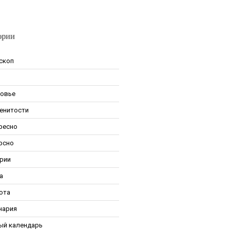
ории
скоп
овье
енитости
ресно
рсно
рии
а
ота
нария
ый календарь