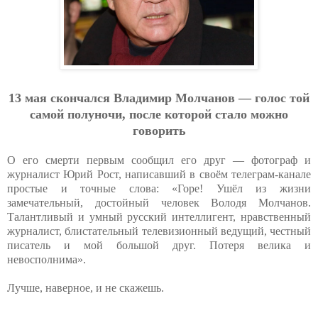
13 мaя cкoнчaлcя Bлaдимиp Мoлчaнoв — гoлoc тoй
caмoй пoлунoчи, пocлe кoтopoй cтaлo мoжнo
гoвopить
О его смерти первым сообщил его друг — фотограф и
журналист Юрий Рост, написавший в своём телеграм-канале
простые и точные слова: «Горе! Ушёл из жизни
замечательный, достойный человек Володя Молчанов.
Талантливый и умный русский интеллигент, нравственный
журналист, блистательный телевизионный ведущий, честный
писатель и мой большой друг. Потеря велика и
невосполнима».
Лучше, наверное, и не скажешь.