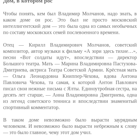
Дом, в котором рос
Чтобы понять, кем был Владимир Молчанов, надо знать, в
каком доме он рос. Это был не просто московский
интеллигентский дом — это была одна из самых необычных
по составу московских семей послевоенного времени.
Отец — Кирилл Владимирович Молчанов, советский
композитор, автор музыки к фильму «А зори здесь тихие…»,
песни «Вот солдаты идут», впоследствии — директор
Большого театра. Мать — Марина Владимировна Пастухова-
Дмитриева, актриса Театра Советской Армии. Крёстная мать
— Ольга Леонардовна Книппер-Чехова, вдова Антона
Павловича Чехова, та самая, к которой Антон Павлович
писал свои нежные письма с Ялты. Единоутробная сестра, на
десять лет старше, — Анна Владимировна Дмитриева, одна
из легенд советского тенниса и впоследствии знаменитый
спортивный комментатор.
В таком доме невозможно было вырасти заурядным
человеком. И невозможно было вырасти небрежным к слову
— это было главное, чему этот дом учил.