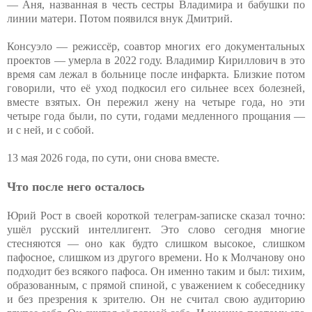
— Аня, названная в честь сестры Владимира и бабушки по
линии матери. Потом появился внук Дмитрий.
Консуэло — режиссёр, соавтор многих его документальных
проектов — умерла в 2022 году. Владимир Кириллович в это
время сам лежал в больнице после инфаркта. Близкие потом
говорили, что её уход подкосил его сильнее всех болезней,
вместе взятых. Он пережил жену на четыре года, но эти
четыре года были, по сути, годами медленного прощания —
и с ней, и с собой.
13 мая 2026 года, по сути, они снова вместе.
Что после него осталось
Юрий Рост в своей короткой телеграм-записке сказал точно:
ушёл русский интеллигент. Это слово сегодня многие
стесняются — оно как будто слишком высокое, слишком
пафосное, слишком из другого времени. Но к Молчанову оно
подходит без всякого пафоса. Он именно таким и был: тихим,
образованным, с прямой спиной, с уважением к собеседнику
и без презрения к зрителю. Он не считал свою аудиторию