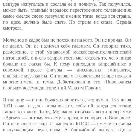
цензура испугалась и сослала её в полночь. Так получился,
может быть, главный парадокс перестроечного телевидения:
самое смелое слово зазвучало именно тогда, когда вся страна,
по идее, должна была спать. Но страна не спала. Страна
смотрела.
Молчанов в кадре был не похож ни на кого. Он не кричал. Он
не давил. Он не назначал себя главным. Он говорил тихо,
размеренно, с этой узнаваемой московско-интеллигентской
интонацией, и в его эфирах гость мог сказать то, чего нигде
больше не сказал бы. К нему приходили запрещённые в
советской прессе фигуры — диссиденты, эмигранты,
опальные музыканты. Он первым в советском эфире показал
многие имена и темы. Дебютировал в его «Новогоднем
огоньке» восемнадцатилетний Максим Галкин.
И главное — он не боялся говорить то, что думал. 13 января
1991 года, в день вильнюсских событий, когда советские
танки въехали в Литву, Молчанов отказался вести программу
«Время» — потому что ему запретили говорить о Вильнюсе.
Он не вышел в эфир. И вышел из КПСС — вместе со своим
выпускающим редактором. А ближайший выпуск «До и