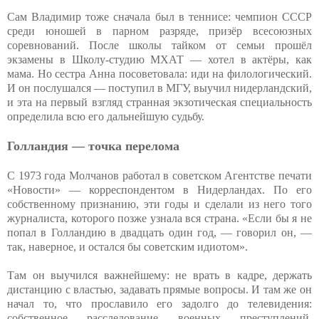
Сам Владимир тоже сначала был в теннисе: чемпион СССР
среди юношей в парном разряде, призёр всесоюзных
соревнований. После школы тайком от семьи прошёл
экзамены в Школу-студию МХАТ — хотел в актёры, как
мама. Но сестра Анна посоветовала: иди на филологический.
И он послушался — поступил в МГУ, выучил нидерландский,
и эта на первый взгляд странная экзотическая специальность
определила всю его дальнейшую судьбу.
Голландия — точка перелома
С 1973 года Молчанов работал в советском Агентстве печати
«Новости» — корреспондентом в Нидерландах. По его
собственному признанию, эти годы и сделали из него того
журналиста, которого позже узнала вся страна. «Если бы я не
попал в Голландию в двадцать один год, — говорил он, —
так, наверное, и остался бы советским идиотом».
Там он выучился важнейшему: не врать в кадре, держать
дистанцию с властью, задавать прямые вопросы. И там же он
начал то, что прославило его задолго до телевидения:
собственное расследование военных преступлений.