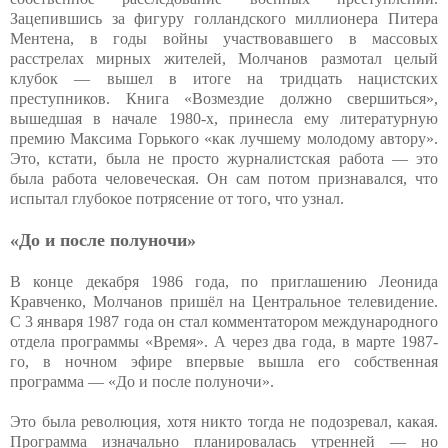
Зацепившись за фигуру голландского миллионера Питера
Ментена, в годы войны участвовавшего в массовых
расстрелах мирных жителей, Молчанов размотал целый
клубок — вышел в итоге на тридцать нацистских
преступников. Книга «Возмездие должно свершиться»,
вышедшая в начале 1980-х, принесла ему литературную
премию Максима Горького «как лучшему молодому автору».
Это, кстати, была не просто журналистская работа — это
была работа человеческая. Он сам потом признавался, что
испытал глубокое потрясение от того, что узнал.
«До и после полуночи»
В конце декабря 1986 года, по приглашению Леонида
Кравченко, Молчанов пришёл на Центральное телевидение.
С 3 января 1987 года он стал комментатором международного
отдела программы «Время». А через два года, в марте 1987-
го, в ночном эфире впервые вышла его собственная
программа — «До и после полуночи».
Это была революция, хотя никто тогда не подозревал, какая.
Программа изначально планировалась утренней — но