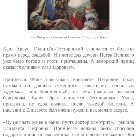
Петр Федорович и Екатерина Алексеевна, 1745, худ. Дж. Груут
Карл Август Голштейн-Готторпский скончался от болезни
прямо перед свадьбой. И платье для дочери Петра Великого
уже было готово и гости приглашены. А заморский принц
оказался слишком слаб здоровьем.
Принцесса Фике показалась Елизавете Петровне такой
похожей на давнего суженного. Только вот очень уж
худенькая, вид болезненный, не чета пышным русским
барышням. Вдруг брак останется бесплодным. Умна,
прилежна, но едва выжила после тяжелой болезни. А
наследник Елизавете был очень нужен и как можно скорее.
«Ну не гнать же ее в баню, пусть доктор осмотрит», - решила
Елизавета Петровна. Принцесса должна быть способна
подарить династии наследника, все остальное не важно. Она