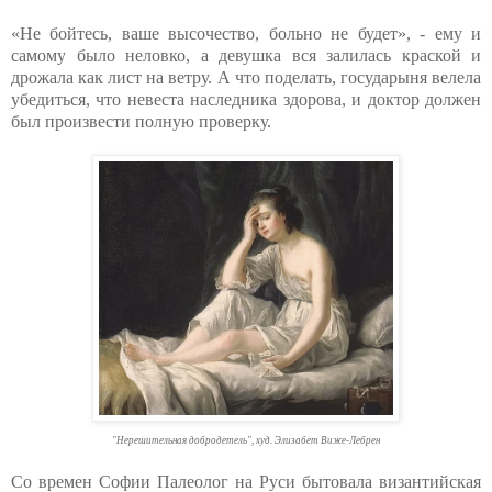
«Не бойтесь, ваше высочество, больно не будет», - ему и
самому было неловко, а девушка вся залилась краской и
дрожала как лист на ветру. А что поделать, государыня велела
убедиться, что невеста наследника здорова, и доктор должен
был произвести полную проверку.
"Нерешительная добродетель", худ. Элизабет Виже-Лебрен
Со времен Софии Палеолог на Руси бытовала византийская