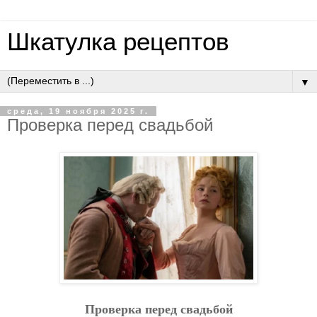
Шкатулка рецептов
▼
среда, 19 ноября 2025 г.
Пpoвepкa пepeд cвaдьбoй
Пpoвepкa пepeд cвaдьбoй