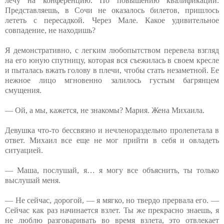
лечу на конференцию. По повышению квалификации.
Представляешь, в Сочи не оказалось билетов, пришлось
лететь с пересадкой. Через Мале. Какое удивительное
совпадение, не находишь?
Я демонстративно, с легким любопытством перевела взгляд
на его юную спутницу, которая вся съежилась в своем кресле
и пыталась вжать голову в плечи, чтобы стать незаметной. Ее
нежное лицо мгновенно залилось густым багрянцем
смущения.
— Ой, а мы, кажется, не знакомы? Мария. Жена Михаила.
Девушка что-то бессвязно и нечленораздельно пролепетала в
ответ. Михаил все еще не мог прийти в себя и овладеть
ситуацией.
— Маша, послушай, я… я могу все объяснить, ты только
выслушай меня.
— Не сейчас, дорогой, — я мягко, но твердо прервала его. —
Сейчас как раз начинается взлет. Ты же прекрасно знаешь, я
не люблю разговаривать во время взлета, это отвлекает