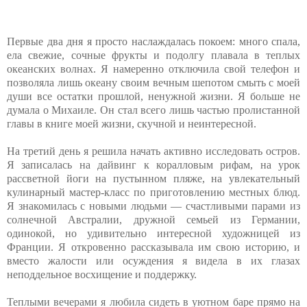
Первые два дня я просто наслаждалась покоем: много спала,
ела свежие, сочные фрукты и подолгу плавала в теплых
океанских волнах. Я намеренно отключила свой телефон и
позволяла лишь океану своим вечным шепотом смыть с моей
души все остатки прошлой, ненужной жизни. Я больше не
думала о Михаиле. Он стал всего лишь частью пролистанной
главы в книге моей жизни, скучной и неинтересной.
На третий день я решила начать активно исследовать остров.
Я записалась на дайвинг к коралловым рифам, на урок
рассветной йоги на пустынном пляже, на увлекательный
кулинарный мастер-класс по приготовлению местных блюд.
Я знакомилась с новыми людьми — счастливыми парами из
солнечной Австралии, дружной семьей из Германии,
одинокой, но удивительно интересной художницей из
Франции. Я откровенно рассказывала им свою историю, и
вместо жалости или осуждения я видела в их глазах
неподдельное восхищение и поддержку.
Теплыми вечерами я любила сидеть в уютном баре прямо на