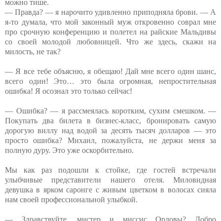
можно тише.
— Правда? — я нарочито удивленно приподняла брови. — А
я-то думала, что мой законный муж откровенно соврал мне
про срочную конференцию и полетел на райские Мальдивы
со своей молодой любовницей. Что же здесь, скажи на
милость, не так?
— Я все тебе объясню, я обещаю! Дай мне всего один шанс,
всего один! Это… это была огромная, непростительная
ошибка! Я осознал это только сейчас!
— Ошибка? — я рассмеялась коротким, сухим смешком. —
Покупать два билета в бизнес-класс, бронировать самую
дорогую виллу над водой за десять тысяч долларов — это
просто ошибка? Михаил, пожалуйста, не держи меня за
полную дуру. Это уже оскорбительно.
Мы как раз подошли к стойке, где гостей встречали
улыбчивые представители нашего отеля. Миловидная
девушка в ярком саронге с живым цветком в волосах сияла
нам своей профессиональной улыбкой.
— Здравствуйте, мистер и миссис Орловы? Добро