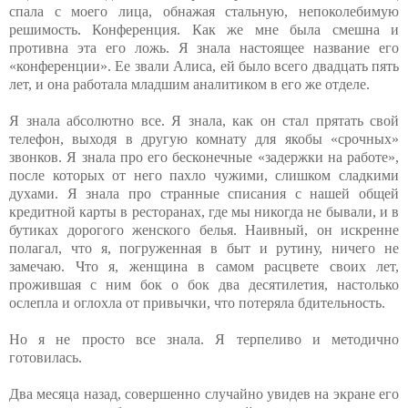
спала с моего лица, обнажая стальную, непоколебимую
решимость. Конференция. Как же мне была смешна и
противна эта его ложь. Я знала настоящее название его
«конференции». Ее звали Алиса, ей было всего двадцать пять
лет, и она работала младшим аналитиком в его же отделе.
Я знала абсолютно все. Я знала, как он стал прятать свой
телефон, выходя в другую комнату для якобы «срочных»
звонков. Я знала про его бесконечные «задержки на работе»,
после которых от него пахло чужими, слишком сладкими
духами. Я знала про странные списания с нашей общей
кредитной карты в ресторанах, где мы никогда не бывали, и в
бутиках дорогого женского белья. Наивный, он искренне
полагал, что я, погруженная в быт и рутину, ничего не
замечаю. Что я, женщина в самом расцвете своих лет,
прожившая с ним бок о бок два десятилетия, настолько
ослепла и оглохла от привычки, что потеряла бдительность.
Но я не просто все знала. Я терпеливо и методично
готовилась.
Два месяца назад, совершенно случайно увидев на экране его