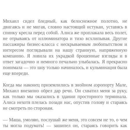
Михаил сидел бледный, как белоснежное полотно, не
двигаясь и не мигая, словно настоящий истукан, уставясь в
спинку кресла перед собой. Алиса же проплакала весь полет,
не отрываясь от иллюминатора и тихо всхлипывая. Другие
пассажиры бизнес-класса с нескрываемым любопытством и
интересом поглядывали на нашу странную, напряженную
компанию. Я ловила их украдкой брошенные взгляды и в
ответ загадочно и немного печально улыбалась. Я прекрасно
понимала — это шоу только начиналось, и кульминация была
еще впереди.
Когда мы наконец приземлились в знойном аэропорту Мале,
Михаил внезапно обрел дар речи. Он схватил меня за руку,
как только мы оказались в здании просторного терминала.
Алиса нехотя плелась позади нас, опустив голову и стараясь
не смотреть по сторонам.
— Маша, умоляю, послушай же меня, это совсем не то, о чем
ты могла подумать! — зашипел он, стараясь говорить как