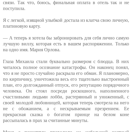
связи. Так что, боюсь, финальная оплата в отель так и не
поступила.
Я с легкой, изящной улыбкой достала из клатча свою личную,
платиновую карту.
— А теперь я хотела бы забронировать для себя лично самую
лучшую виллу, которая есть в вашем распоряжении. Только
на одно имя. Мария Орлова.
Глаза Михаила стали буквально размером с блюдца. В них
читалось полное осознание катастрофы. Он наконец понял,
что я не просто случайно раскрыла его обман. Я планомерно,
по кирпичику, уничтожила весь его тщательно выстроенный
план, его долгожданный отпуск, его репутацию порядочного
человека. Он стоял посреди роскошного, наполненного
счастливыми людьми лобби, растерянный и униженный, с
своей молодой любовницей, которая теперь смотрела на него
не с обожанием, а с нескрываемым презрением. Ее
прекрасная сказка о богатом принце на белом коне
рассыпалась в прах за считанные минуты.