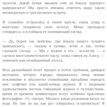
пилотов. Давай лучше закажем себе по бокалу хорошего
шампанского? Мы просто обязаны отметить нашу такую
неожиданную и трогательную встречу.
Я спокойно устроилась в своем кресле, сняла плащ и
кокетливо поправила свои волосы. Мимо проходила
стюардесса, и я поймала ее понимающий взгляд.
— Да, будьте так любезны, три бокала вашего лучшего
шампанского, — сказала я громко, четко и так, чтобы
слышали соседи. — Мы с мужем и его… коллегой, — я
сделала многозначительную паузу, снова глянув на Алису, —
начинаем наш незабываемый отпуск.
Весь дальнейший полет прошел в почти гробовом, давящем
молчании, которое изредка прерывалось лишь моими
вежливыми и абсолютно спокойными просьбами передать
мне салфетки или какой-нибудь журнал. Я с видимым
удовольствием листала глянцевый журнал о путешествиях,
время от времени комментируя вслух особенно красочные
фотографии: «О, смотри, Михаил, какая роскошная вилла на
воде. Не там ли вы как раз собирались остановиться? Я