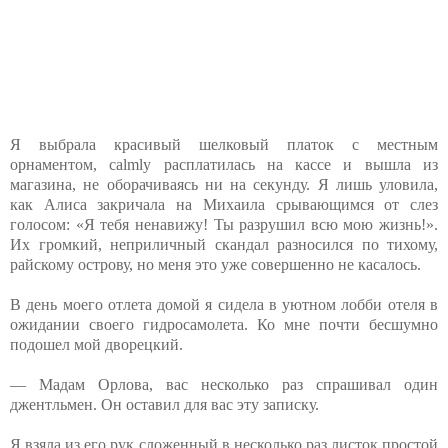
Я выбрала красивый шелковый платок с местным
орнаментом, calmly расплатилась на кассе и вышла из
магазина, не оборачиваясь ни на секунду. Я лишь уловила,
как Алиса закричала на Михаила срывающимся от слез
голосом: «Я тебя ненавижу! Ты разрушил всю мою жизнь!».
Их громкий, неприличный скандал разносился по тихому,
райскому острову, но меня это уже совершенно не касалось.
В день моего отлета домой я сидела в уютном лобби отеля в
ожидании своего гидросамолета. Ко мне почти бесшумно
подошел мой дворецкий.
— Мадам Орлова, вас несколько раз спрашивал один
джентльмен. Он оставил для вас эту записку.
Я взяла из его рук сложенный в несколько раз листок простой