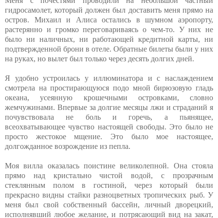
Меня с почестями проводили на небольшой частный
гидросамолет, который должен был доставить меня прямо на
остров. Михаил и Алиса остались в шумном аэропорту,
растерянно и громко переговариваясь о чем-то. У них не
было ни наличных, ни работающей кредитной карты, ни
подтвержденной брони в отеле. Обратные билеты были у них
на руках, но вылет был только через десять долгих дней.
Я удобно устроилась у иллюминатора и с наслаждением
смотрела на простирающуюся подо мной бирюзовую гладь
океана, усеянную крошечными островками, словно
жемчужинами. Впервые за долгие месяцы лжи и страданий я
почувствовала не боль и горечь, а пьянящее,
всеохватывающее чувство настоящей свободы. Это было не
просто жестокое мщение. Это было мое настоящее,
долгожданное возрождение из пепла.
Моя вилла оказалась поистине великолепной. Она стояла
прямо над кристально чистой водой, с прозрачным
стеклянным полом в гостиной, через который были
прекрасно видны стайки разноцветных тропических рыб. У
меня был свой собственный бассейн, личный дворецкий,
исполнявший любое желание, и потрясающий вид на закат,