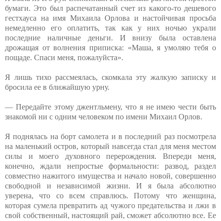
бумаги. Это был распечатанный счет из какого-то дешевого
гестхауса на имя Михаила Орлова и настойчивая просьба
немедленно его оплатить, так как у них ночью украли
последние наличные деньги. И внизу была оставлена
дрожащая от волнения приписка: «Маша, я умоляю тебя о
пощаде. Спаси меня, пожалуйста».
Я лишь тихо рассмеялась, скомкала эту жалкую записку и
бросила ее в ближайшую урну.
— Передайте этому джентльмену, что я не имею чести быть
знакомой ни с одним человеком по имени Михаил Орлов.
Я поднялась на борт самолета и в последний раз посмотрела
на маленький остров, который навсегда стал для меня местом
силы и моего духовного перерождения. Впереди меня,
конечно, ждали непростые формальности: развод, раздел
совместно нажитого имущества и начало новой, совершенно
свободной и независимой жизни. И я была абсолютно
уверена, что со всем справлюсь. Потому что женщина,
которая сумела превратить ад чужого предательства и лжи в
свой собственный, настоящий рай, сможет абсолютно все. Ее