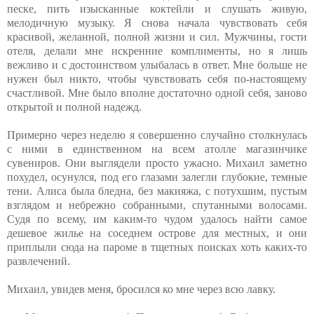
песке, пить изысканные коктейли и слушать живую,
мелодичную музыку. Я снова начала чувствовать себя
красивой, желанной, полной жизни и сил. Мужчины, гости
отеля, делали мне искренние комплименты, но я лишь
вежливо и с достоинством улыбалась в ответ. Мне больше не
нужен был никто, чтобы чувствовать себя по-настоящему
счастливой. Мне было вполне достаточно одной себя, заново
открытой и полной надежд.
Примерно через неделю я совершенно случайно столкнулась
с ними в единственном на всем атолле магазинчике
сувениров. Они выглядели просто ужасно. Михаил заметно
похудел, осунулся, под его глазами залегли глубокие, темные
тени. Алиса была бледна, без макияжа, с потухшим, пустым
взглядом и небрежно собранными, спутанными волосами.
Судя по всему, им каким-то чудом удалось найти самое
дешевое жилье на соседнем острове для местных, и они
приплыли сюда на пароме в тщетных поисках хоть каких-то
развлечений.
Михаил, увидев меня, бросился ко мне через всю лавку.