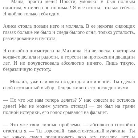
— Маша, прости меня! Прости, умоляю! Я был полным
идиотом, я ничего не понимал! Я все осознал только сейчас.
Я люблю только тебя одну.
Алиса стояла позади него и молчала. В ее некогда сияющих
глазах больше не было и следа былого огня, только усталость,
разочарование и пустота.
Я спокойно посмотрела на Михаила. На человека, с которым
когда-то делила и радости, и горести на протяжении двадцати
лет. И не почувствовала абсолютно ничего. Лишь тихую,
безразличную пустоту.
— Михаил, уже слишком поздно для извинений. Ты сделал
свой осознанный выбор. Теперь живи с его последствиями.
— Но что же нам теперь делать? У нас совсем не осталось
денег! Мы не можем улететь отсюда! — он был на грани
полной истерики, его голос срывался на фальцет.
— Это уже твои личные проблемы, — абсолютно спокойно
ответила я. — Ты взрослый, самостоятельный мужчина. Ты
же как-то сумел организовать всю эту поездку, вот и