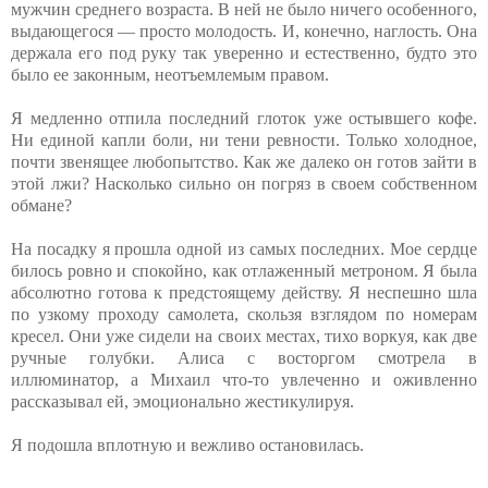
мужчин среднего возраста. В ней не было ничего особенного,
выдающегося — просто молодость. И, конечно, наглость. Она
держала его под руку так уверенно и естественно, будто это
было ее законным, неотъемлемым правом.
Я медленно отпила последний глоток уже остывшего кофе.
Ни единой капли боли, ни тени ревности. Только холодное,
почти звенящее любопытство. Как же далеко он готов зайти в
этой лжи? Насколько сильно он погряз в своем собственном
обмане?
На посадку я прошла одной из самых последних. Мое сердце
билось ровно и спокойно, как отлаженный метроном. Я была
абсолютно готова к предстоящему действу. Я неспешно шла
по узкому проходу самолета, скользя взглядом по номерам
кресел. Они уже сидели на своих местах, тихо воркуя, как две
ручные голубки. Алиса с восторгом смотрела в
иллюминатор, а Михаил что-то увлеченно и оживленно
рассказывал ей, эмоционально жестикулируя.
Я подошла вплотную и вежливо остановилась.