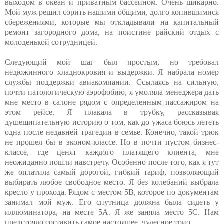
выходом в океан и приватным бассейном. Очень шикарно.
Мой муж решил сорить нашими общими, долго копившимися
сбережениями, которые мы откладывали на капитальный
ремонт загородного дома, на поистине райский отдых с
молоденькой сотрудницей.
Следующий мой шаг был простым, но требовал
недюжинного хладнокровия и выдержки. Я набрала номер
службы поддержки авиакомпании. Ссылаясь на сильную,
почти патологическую аэрофобию, я умоляла менеджера дать
мне место в салоне рядом с определенным пассажиром на
этом рейсе. Я плакала в трубку, рассказывая
душещипательную историю о том, как до ужаса боюсь лететь
одна после недавней трагедии в семье. Конечно, такой трюк
не прошел бы в эконом-классе. Но в почти пустом бизнес-
классе, где ценят каждого платящего клиента, мне
неожиданно пошли навстречу. Особенно после того, как я тут
же оплатила самый дорогой, гибкий тариф, позволяющий
выбирать любое свободное место. Я без колебаний выбрала
кресло у прохода. Рядом с местом 5B, которое по документам
занимал мой муж. Его спутница должна была сидеть у
иллюминатора, на месте 5A. Я же заняла место 5C. Нам
предстояло составить самое настоящее, чудесное трио.