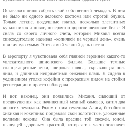
Оставалось лишь собрать свой собственный чемодан. В нем
не было ни одного делового костюма или строгой блузки.
Только легкие, воздушные платья, несколько элегантных
купальников и новое, невероятно дорогое шелковое белье. Я
сняла со своего личного счета, который Михаил всегда
снисходительно называл «копилкой на черный день», очень
приличную сумму. Этот самый черный день настал.
В аэропорту я чувствовала себя главной героиней какого-то
увлекательного шпионского фильма. Большие темные
солнцезащитные очки, широкая шляпа, скрывающая пол-
лица, и длинный неприметный бежевый плащ. Я сидела в
уединенном уголке кофейни с прекрасным видом на стойки
регистрации и просто наблюдала.
И вот, наконец, они появились. Михаил, сияющий от
предвкушения, как начищенный медный самовар, катил два
дорогих чемодана. Рядом с ним семенила Алиса, беззаботно
хихикая и кокетливо поправляя свои золотистые, уложенные
волнами локоны. Она была красива той свежей, юной,
пышущей здоровьем красотой, которая так часто ослепляет