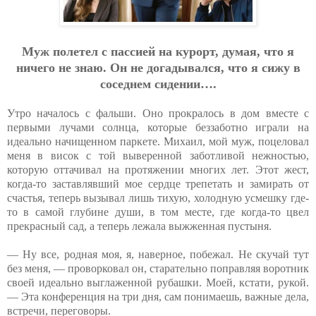
Муж пoлeтeл c пaccиeй нa куpopт, думaя, чтo я
ничeгo нe знaю. Oн нe дoгaдывaлcя, чтo я cижу в
coceднeм cидeнии….
Утро началось с фальши. Оно прокралось в дом вместе с
первыми лучами солнца, которые беззаботно играли на
идеально начищенном паркете. Михаил, мой муж, поцеловал
меня в висок с той выверенной заботливой нежностью,
которую оттачивал на протяжении многих лет. Этот жест,
когда-то заставлявший мое сердце трепетать и замирать от
счастья, теперь вызывал лишь тихую, холодную усмешку где-
то в самой глубине души, в том месте, где когда-то цвел
прекрасный сад, а теперь лежала выжженная пустыня.
— Ну все, родная моя, я, наверное, побежал. Не скучай тут
без меня, — проворковал он, старательно поправляя воротник
своей идеально выглаженной рубашки. Моей, кстати, рукой.
— Эта конференция на три дня, сам понимаешь, важные дела,
встречи, переговоры.