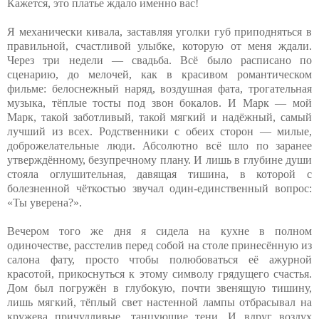
Кажется, это платье ждало именно вас!
Я механически кивала, заставляя уголки губ приподняться в
правильной, счастливой улыбке, которую от меня ждали.
Через три недели — свадьба. Всё было расписано по
сценарию, до мелочей, как в красивом романтическом
фильме: белоснежный наряд, воздушная фата, трогательная
музыка, тёплые тосты под звон бокалов. И Марк — мой
Марк, такой заботливый, такой мягкий и надёжный, самый
лучший из всех. Родственники с обеих сторон — милые,
доброжелательные люди. Абсолютно всё шло по заранее
утверждённому, безупречному плану. И лишь в глубине души
стояла оглушительная, давящая тишина, в которой с
болезненной чёткостью звучал один-единственный вопрос:
«Ты уверена?».
Вечером того же дня я сидела на кухне в полном
одиночестве, расстелив перед собой на столе принесённую из
салона фату, просто чтобы полюбоваться её ажурной
красотой, прикоснуться к этому символу грядущего счастья.
Дом был погружён в глубокую, почти звенящую тишину,
лишь мягкий, тёплый свет настенной лампы отбрасывал на
кружева причудливые, танцующие тени. И вдруг воздух