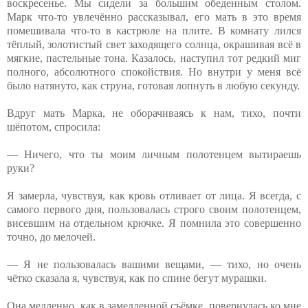
воскресенье. Мы сидели за большим обеденным столом.
Марк что-то увлечённо рассказывал, его мать в это время
помешивала что-то в кастрюле на плите. В комнату лился
тёплый, золотистый свет заходящего солнца, окрашивая всё в
мягкие, пастельные тона. Казалось, наступил тот редкий миг
полного, абсолютного спокойствия. Но внутри у меня всё
было натянуто, как струна, готовая лопнуть в любую секунду.
Вдруг мать Марка, не оборачиваясь к нам, тихо, почти
шёпотом, спросила:
— Ничего, что ты моим личным полотенцем вытираешь
руки?
Я замерла, чувствуя, как кровь отливает от лица. Я всегда, с
самого первого дня, пользовалась строго своим полотенцем,
висевшим на отдельном крючке. Я помнила это совершенно
точно, до мелочей.
— Я не пользовалась вашими вещами, — тихо, но очень
чётко сказала я, чувствуя, как по спине бегут мурашки.
Она медленно, как в замедленной съёмке, повернулась ко мне