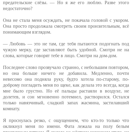
предательские слёзы. — Но я же его люблю. Разве этого
недостаточно?
Она не стала меня осуждать, не покачала головой с укором.
Она просто продолжала смотреть своим пронзительным, всё
понимающим взглядом.
— Любовь — это не там, где тебя пытаются подогнать под
чужую мерку, где заставляют быть удобной. Смотри не на
слова, которые говорят тебе в лицо. Смотри на дом-дом.
Последнее слово прозвучало странно, с небольшим повтором,
но она больше ничего не добавила. Медленно, почти
невесомо она подняла руку, будто хотела по-старому, по-
доброму погладить меня по щеке, как делала это всегда, когда
мне было грустно. Но её пальцы растаяли в воздухе, не
долетев, и сон мгновенно потемнел, растворился. Остался
только навязчивый, сладкий запах жасмина, застилавший
комнату.
Я проснулась резко, с ощущением, что кто-то только что
окликнул меня по имени. Фата лежала на полу белым