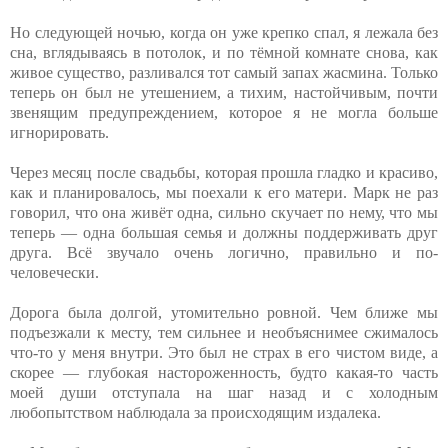
Но следующей ночью, когда он уже крепко спал, я лежала без
сна, вглядываясь в потолок, и по тёмной комнате снова, как
живое существо, разливался тот самый запах жасмина. Только
теперь он был не утешением, а тихим, настойчивым, почти
звенящим предупреждением, которое я не могла больше
игнорировать.
Через месяц после свадьбы, которая прошла гладко и красиво,
как и планировалось, мы поехали к его матери. Марк не раз
говорил, что она живёт одна, сильно скучает по нему, что мы
теперь — одна большая семья и должны поддерживать друг
друга. Всё звучало очень логично, правильно и по-
человечески.
Дорога была долгой, утомительно ровной. Чем ближе мы
подъезжали к месту, тем сильнее и необъяснимее сжималось
что-то у меня внутри. Это был не страх в его чистом виде, а
скорее — глубокая настороженность, будто какая-то часть
моей души отступала на шаг назад и с холодным
любопытством наблюдала за происходящим издалека.