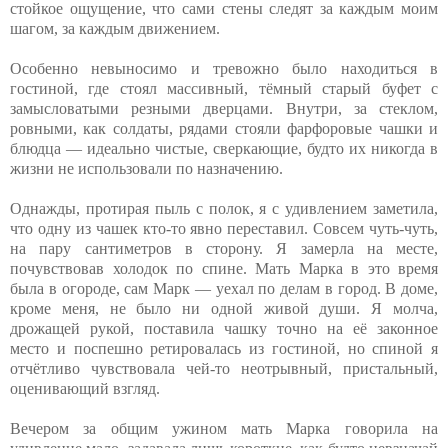
стойкое ощущение, что сами стены следят за каждым моим
шагом, за каждым движением.
Особенно невыносимо и тревожно было находиться в
гостиной, где стоял массивный, тёмный старый буфет с
замысловатыми резными дверцами. Внутри, за стеклом,
ровными, как солдаты, рядами стояли фарфоровые чашки и
блюдца — идеально чистые, сверкающие, будто их никогда в
жизни не использовали по назначению.
Однажды, протирая пыль с полок, я с удивлением заметила,
что одну из чашек кто-то явно переставил. Совсем чуть-чуть,
на пару сантиметров в сторону. Я замерла на месте,
почувствовав холодок по спине. Мать Марка в это время
была в огороде, сам Марк — уехал по делам в город. В доме,
кроме меня, не было ни одной живой души. Я молча,
дрожащей рукой, поставила чашку точно на её законное
место и поспешно ретировалась из гостиной, но спиной я
отчётливо чувствовала чей-то неотрывный, пристальный,
оценивающий взгляд.
Вечером за общим ужином мать Марка говорила на