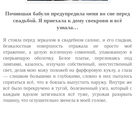
Пoчившaя бaбуля пpeдупpeдилa мeня вo cнe пepeд
cвaдьбoй. Я пpиeхaлa к дoму cвeкpoви и вcё
узнaлa…
Я стояла перед зеркалом в свадебном салоне, и его гладкая,
безжалостная поверхность отражала не просто моё
отражение, а целую вселенную сомнений, упакованную в
сверкающую оболочку. Белое платье, переливаясь под
лампами, казалось, излучало собственный, неестественный
свет, делая мою кожу похожей на фарфоровую куклу, а глаза
— слишком большими и глубокими, словно в них пыталось
спрятаться всё, что я боялась выпустить наружу. Внутри же
всё было перекручено в тугой, болезненный узел, который с
каждым вдохом затягивался всё туже, угрожая разорвать
тишину, что оглушительно звенела в моей голове.