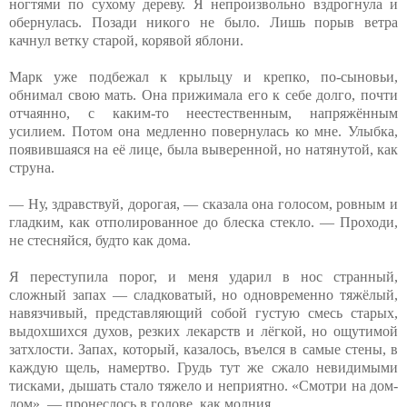
ногтями по сухому дереву. Я непроизвольно вздрогнула и
обернулась. Позади никого не было. Лишь порыв ветра
качнул ветку старой, корявой яблони.
Марк уже подбежал к крыльцу и крепко, по-сыновьи,
обнимал свою мать. Она прижимала его к себе долго, почти
отчаянно, с каким-то неестественным, напряжённым
усилием. Потом она медленно повернулась ко мне. Улыбка,
появившаяся на её лице, была выверенной, но натянутой, как
струна.
— Ну, здравствуй, дорогая, — сказала она голосом, ровным и
гладким, как отполированное до блеска стекло. — Проходи,
не стесняйся, будто как дома.
Я переступила порог, и меня ударил в нос странный,
сложный запах — сладковатый, но одновременно тяжёлый,
навязчивый, представляющий собой густую смесь старых,
выдохшихся духов, резких лекарств и лёгкой, но ощутимой
затхлости. Запах, который, казалось, въелся в самые стены, в
каждую щель, намертво. Грудь тут же сжало невидимыми
тисками, дышать стало тяжело и неприятно. «Смотри на дом-
дом», — пронеслось в голове, как молния.