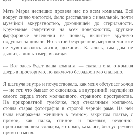
Мать Марка неспешно провела нас по всем комнатам. Всё
вокруг сияло чистотой, было расставлено с идеальной, почти
музейной аккуратностью, доходившей до стерильности.
Кружевные салфеточки на всех поверхностях, хрупкие
фарфоровые ангелочки на полках, вышитые вручную
подушки на диване. Но в этой безупречной, мёртвой чистоте
не чувствовалось жизни, дыхания. Казалось, сам дом не
дышит, а лишь замер, выжидая.
— Вот здесь будет ваша комната, — сказала она, открывая
дверь в просторную, но какую-то безрадостную спальню.
Я шагнула внутрь и почувствовала, как меня обступает холод
— не тот, что бывает от сквозняка, а внутренний, идущий из
самого сердца этого молчаливого, странного пространства.
На прикроватной тумбочке, под стеклянным колпаком,
стояла старая фотография в строгой чёрной раме. На ней
была изображена женщина в тёмном, закрытом платье, с
прямой, как палка, спиной и тяжёлым, бездонно-
пронизывающим взглядом, который, казалось, был устремлён
прямо на меня.