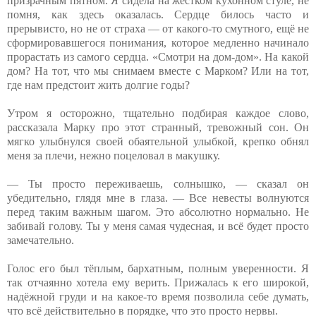
призрачным пятном. Я сидела на жёстком кухонном стуле, не
помня, как здесь оказалась. Сердце билось часто и
прерывисто, но не от страха — от какого-то смутного, ещё не
сформировавшегося понимания, которое медленно начинало
прорастать из самого сердца. «Смотри на дом-дом». На какой
дом? На тот, что мы снимаем вместе с Марком? Или на тот,
где нам предстоит жить долгие годы?
Утром я осторожно, тщательно подбирая каждое слово,
рассказала Марку про этот странный, тревожный сон. Он
мягко улыбнулся своей обаятельной улыбкой, крепко обнял
меня за плечи, нежно поцеловал в макушку.
— Ты просто переживаешь, солнышко, — сказал он
убедительно, глядя мне в глаза. — Все невесты волнуются
перед таким важным шагом. Это абсолютно нормально. Не
забивай голову. Ты у меня самая чудесная, и всё будет просто
замечательно.
Голос его был тёплым, бархатным, полным уверенности. Я
так отчаянно хотела ему верить. Прижалась к его широкой,
надёжной груди и на какое-то время позволила себе думать,
что всё действительно в порядке, что это просто нервы.