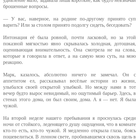
удивление мало, задавала лишь короткие, как будто невзначай
брошенные вопросы.
— У вас, наверное, на родине по-другому принято суп
варить? Или за столом принято подолгу сидеть, беседовать?
Интонация её была ровной, почти ласковой, но за этой
показной мягкостью явно скрывалась холодная, дотошная,
оценивающая внимательность. Она смотрела не на слова,
которые я говорила в ответ, а на самую мою суть, на мою
реакцию.
Марк, казалось, абсолютно ничего не замечал. Он с
аппетитом ел, рассказывал весёлые истории из жизни,
улыбался своей открытой улыбкой. Но между нами в тот
вечер будто вырос невидимый, но ощутимый барьер. Здесь, в
стенах этого дома, он был своим, дома. А я — нет. Я была
чужой.
На второй неделе нашего пребывания я проснулась среди
ночи от стойкого, леденящего душу ощущения, что в комнате
кто-то есть, кто-то чужой. Я медленно открыла глаза, боясь
пошевелиться. В лунном свете, пробивавшемся сквозь щель в