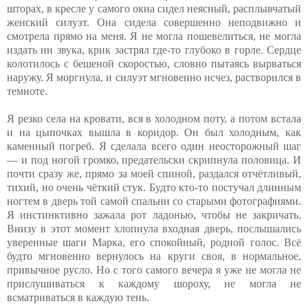
шторах, в кресле у самого окна сидел неясный, расплывчатый
женский силуэт. Она сидела совершенно неподвижно и
смотрела прямо на меня. Я не могла пошевелиться, не могла
издать ни звука, крик застрял где-то глубоко в горле. Сердце
колотилось с бешеной скоростью, словно пытаясь вырваться
наружу. Я моргнула, и силуэт мгновенно исчез, растворился в
темноте.
Я резко села на кровати, вся в холодном поту, а потом встала
и на цыпочках вышла в коридор. Он был холодным, как
каменный погреб. Я сделала всего один неосторожный шаг
— и под ногой громко, предательски скрипнула половица. И
почти сразу же, прямо за моей спиной, раздался отчётливый,
тихий, но очень чёткий стук. Будто кто-то постучал длинным
ногтем в дверь той самой спальни со старыми фотографиями.
Я инстинктивно зажала рот ладонью, чтобы не закричать.
Внизу в этот момент хлопнула входная дверь, послышались
уверенные шаги Марка, его спокойный, родной голос. Всё
будто мгновенно вернулось на круги своя, в нормальное,
привычное русло. Но с того самого вечера я уже не могла не
прислушиваться к каждому шороху, не могла не
всматриваться в каждую тень.