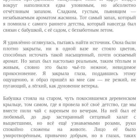
вокруг наполнился едва уловимым, но абсолютно
отчётливым запахом. Сладким, густым, пьянящим —
незабываемым ароматом жасмина. Тот самый запах, который
я помнила с самого раннего детства, который навсегда был
связан с бабушкой, с её садом, с беззаботным летом.
Я удивлённо оглянулась, пытаясь найти источник. Окна были
плотно закрыты, ни в одной вазе не стояло цветов,
способных источать такой насыщенный, почти осязаемый
аромат. Но запах был настолько реальным, таким тёплым и
живым, словно это было чьё-то нежное, невидимое
прикосновение. Я закрыла глаза, поддавшись этому
ощущению, и образ пришёл ко мне сам — не резкий, не
пугающий, а лёгкий, как дуновение ветерка.
Бабушка стояла на старом, чуть покосившемся деревенском
крыльце, том самом, где я провела всё своё детство, где мы
вместе пили чай с вареньем по вечерам. На ней был её
любимый, до дыр застиранный ситцевый халат с
выцветшими, но всё ещё узнаваемыми розами, руки
спокойно сложены на животе. Лицо её было
умиротворённым, привычно добрым, но в глазах, таких