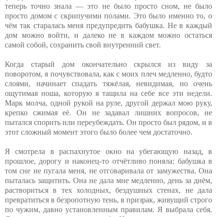
теперь точно знала — это не было просто сном, не было
просто домом с скрипучими полами. Это было именно то, о
чём так старалась меня предупредить бабушка. Не в каждый
дом можно войти, и далеко не в каждом можно остаться
самой собой, сохранить свой внутренний свет.
Когда старый дом окончательно скрылся из виду за
поворотом, я почувствовала, как с моих плеч медленно, будто
слоями, начинает спадать тяжёлая, невидимая, но очень
ощутимая ноша, которую я тащила на себе все эти недели.
Марк молча, одной рукой на руле, другой держал мою руку,
крепко сжимая её. Он не задавал лишних вопросов, не
пытался спорить или переубеждать. Он просто был рядом, и в
этот сложный момент этого было более чем достаточно.
Я смотрела в распахнутое окно на убегающую назад, в
прошлое, дорогу и наконец-то отчётливо поняла: бабушка в
том сне не пугала меня, не отговаривала от замужества. Она
пыталась защитить. Она не дала мне медленно, день за днём,
раствориться в тех холодных, бездушных стенах, не дала
превратиться в безропотную тень, в призрак, живущий строго
по чужим, давно установленным правилам. Я выбрала себя.