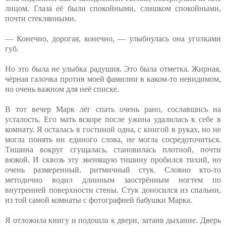
лицом. Глаза её были спокойными, слишком спокойными,
почти стеклянными.
— Конечно, дорогая, конечно, — улыбнулась она уголками
губ.
Но это была не улыбка радушия. Это была отметка. Жирная,
чёрная галочка против моей фамилии в каком-то невидимом,
но очень важном для неё списке.
В тот вечер Марк лёг спать очень рано, сославшись на
усталость. Его мать вскоре после ужина удалилась к себе в
комнату. Я осталась в гостиной одна, с книгой в руках, но не
могла понять ни единого слова, не могла сосредоточиться.
Тишина вокруг сгущалась, становилась плотной, почти
вязкой. И сквозь эту звенящую тишину пробился тихий, но
очень размеренный, ритмичный стук. Словно кто-то
методично водил длинным заострённым ногтем по
внутренней поверхности стены. Стук доносился из спальни,
из той самой комнаты с фотографией бабушки Марка.
Я отложила книгу и подошла к двери, затаив дыхание. Дверь