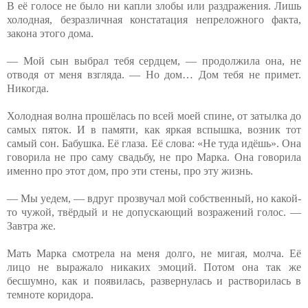
В её голосе не было ни капли злобы или раздражения. Лишь
холодная, безразличная констатация непреложного факта,
закона этого дома.
— Мой сын выбрал тебя сердцем, — продолжила она, не
отводя от меня взгляда. — Но дом… Дом тебя не примет.
Никогда.
Холодная волна прошёлась по всей моей спине, от затылка до
самых пяток. И в памяти, как яркая вспышка, возник тот
самый сон. Бабушка. Её глаза. Её слова: «Не туда идёшь». Она
говорила не про саму свадьбу, не про Марка. Она говорила
именно про этот дом, про эти стены, про эту жизнь.
— Мы уедем, — вдруг прозвучал мой собственный, но какой-
то чужой, твёрдый и не допускающий возражений голос. —
Завтра же.
Мать Марка смотрела на меня долго, не мигая, молча. Её
лицо не выражало никаких эмоций. Потом она так же
бесшумно, как и появилась, развернулась и растворилась в
темноте коридора.