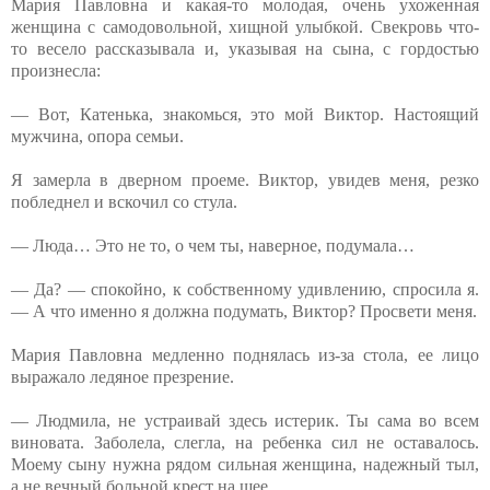
Мария Павловна и какая-то молодая, очень ухоженная
женщина с самодовольной, хищной улыбкой. Свекровь что-
то весело рассказывала и, указывая на сына, с гордостью
произнесла:
— Вот, Катенька, знакомься, это мой Виктор. Настоящий
мужчина, опора семьи.
Я замерла в дверном проеме. Виктор, увидев меня, резко
побледнел и вскочил со стула.
— Люда… Это не то, о чем ты, наверное, подумала…
— Да? — спокойно, к собственному удивлению, спросила я.
— А что именно я должна подумать, Виктор? Просвети меня.
Мария Павловна медленно поднялась из-за стола, ее лицо
выражало ледяное презрение.
— Людмила, не устраивай здесь истерик. Ты сама во всем
виновата. Заболела, слегла, на ребенка сил не оставалось.
Моему сыну нужна рядом сильная женщина, надежный тыл,
а не вечный больной крест на шее.