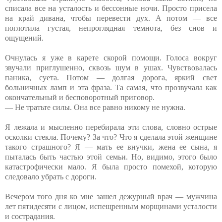
списала все на усталость и бессонные ночи. Просто присела
на край дивана, чтобы перевести дух. А потом — все
поглотила густая, непроглядная темнота, без снов и
ощущений.
Очнулась я уже в карете скорой помощи. Голоса вокруг
звучали приглушенно, сквозь шум в ушах. Чувствовалась
паника, суета. Потом — долгая дорога, яркий свет
больничных ламп и эта фраза. Та самая, что прозвучала как
окончательный и бесповоротный приговор.
— Не тратьте силы. Она все равно никому не нужна.
Я лежала и мысленно перебирала эти слова, словно острые
осколки стекла. Почему? За что? Что я сделала этой женщине
такого страшного? Я — мать ее внучки, жена ее сына, я
пыталась быть частью этой семьи. Но, видимо, этого было
катастрофически мало. Я была просто помехой, которую
следовало убрать с дороги.
Вечером того дня ко мне зашел дежурный врач — мужчина
лет пятидесяти с лицом, испещренным морщинами усталости
и сострадания.