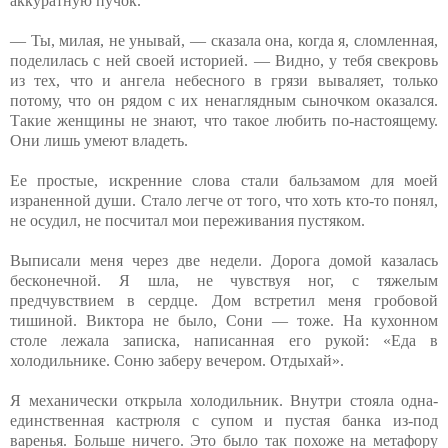
аккуратную пучок.
— Ты, милая, не унывай, — сказала она, когда я, сломленная,
поделилась с ней своей историей. — Видно, у тебя свекровь
из тех, что и ангела небесного в грязи вываляет, только
потому, что он рядом с их ненаглядным сыночком оказался.
Такие женщины не знают, что такое любить по-настоящему.
Они лишь умеют владеть.
Ее простые, искренние слова стали бальзамом для моей
израненной души. Стало легче от того, что хоть кто-то понял,
не осудил, не посчитал мои переживания пустяком.
Выписали меня через две недели. Дорога домой казалась
бесконечной. Я шла, не чувствуя ног, с тяжелым
предчувствием в сердце. Дом встретил меня гробовой
тишиной. Виктора не было, Сони — тоже. На кухонном
столе лежала записка, написанная его рукой: «Еда в
холодильнике. Соню заберу вечером. Отдыхай».
Я механически открыла холодильник. Внутри стояла одна-
единственная кастрюля с супом и пустая банка из-под
варенья. Больше ничего. Это было так похоже на метафору