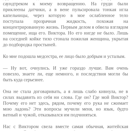
саундтреком к моему возвращению. На груди были
приклеены датчики, а в вене пульсировала тонкая игла
капельницы, через которую в мое ослабленное тело
поступала прозрачная жидкость, похожая на
концентрированную жизнь. Первым делом я обвела взглядом
помещение, ища его. Виктора. Но его нигде не было. Лишь
на соседней койке тихо стонала пожилая женщина, укрытая
до подбородка простыней.
Ко мне подошла медсестра, ее лицо было добрым и усталым.
— Ну вот, очнулись. И уже гораздо лучше. Вам очень
повезло, знаете ли, еще немного, и последствия могли бы
быть куда серьезнее.
Она не стала договаривать, а я лишь слабо кивнула, не в
силах выдавить из себя ни слова. Где он? Где мой Виктор?
Почему его нет здесь, рядом, почему его рука не сжимает
мою ладонь? Эти вопросы мучили меня, но язык, будто
ватный и чужой, отказывался им подчиняться.
Нас с Виктором свела вместе самая обычная, житейская