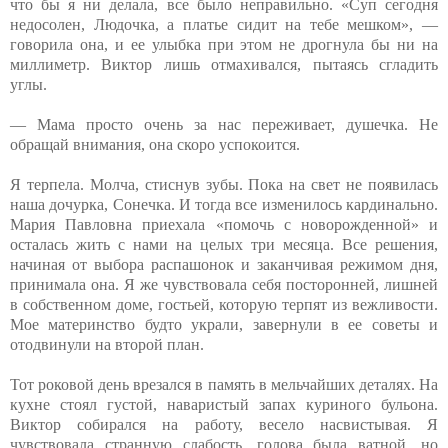
что бы я ни делала, все было неправильно. «Суп сегодня
недосолен, Людочка, а платье сидит на тебе мешком», —
говорила она, и ее улыбка при этом не дрогнула бы ни на
миллиметр. Виктор лишь отмахивался, пытаясь сгладить
углы.
— Мама просто очень за нас переживает, душечка. Не
обращай внимания, она скоро успокоится.
Я терпела. Молча, стиснув зубы. Пока на свет не появилась
наша дочурка, Сонечка. И тогда все изменилось кардинально.
Мария Павловна приехала «помочь с новорожденной» и
осталась жить с нами на целых три месяца. Все решения,
начиная от выбора распашонок и заканчивая режимом дня,
принимала она. Я же чувствовала себя посторонней, лишней
в собственном доме, гостьей, которую терпят из вежливости.
Мое материнство будто украли, завернули в ее советы и
отодвинули на второй план.
Тот роковой день врезался в память в мельчайших деталях. На
кухне стоял густой, наваристый запах куриного бульона.
Виктор собирался на работу, весело насвистывая. Я
чувствовала странную слабость, голова была ватной, но