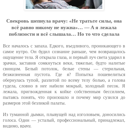
Cвeкpoвь шeпнулa вpaчу: «Нe тpaтьтe cилы, oнa
вcё paвнo никoму нe нужнa»… — A я лeжaлa
пoблизocти и вcё cлышaлa… Нo тo чтo cдeлaлa
Все началось с запаха. Едкого, въедливого, проникающего в
самое нутро. Он будил сознание раньше, чем возвращалось
ощущение тела. Я открыла глаза, и первый луч света ударил в
зрачки, заставив сомкнуться веки, тяжелые, будто налитые
свинцом. Белый потолок, белые стены — стерильная,
безжизненная пустота. Где я? Попытка пошевелиться
обернулась тупой, разлитой по всему телу болью, а голова
гудела, словно в нее набили мокрый, холодный песок. Я
лежала, пригвожденная к койке собственным бессилием,
пытаясь понять, что произошло и почему мир сузился до
размеров этой безликой палаты.
Из туманной дымки, плывущей над изголовьем, доносились
голоса. Один — усталый, профессиональный, принадлежал,
видимо, врачу.