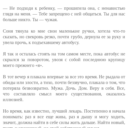
— Не подходи к ребенку, — прошипела она, с ненавистью
глядя на меня. — Тебе запрещено с ней общаться. Ты для нас
больше никто. Ты — чужая.
Соня тянула ко мне свои маленькие ручки, хотела что-то
сказать, но свекровь резко, почти грубо, дернула ее за руку и
увела прочь, к подъехавшему автобусу.
Я так и осталась стоять на том самом месте, пока автобус не
скрылся за поворотом, увозя с собой последнюю крупицу
моего прежнего «я».
В тот вечер я плакала впервые за все это время. Не рыдала от
обиды или злости, а тихо, почти беззвучно, плакала о том, что
потеряла безвозвратно. Мужа. Дочь. Дом. Веру в себя. Все,
что составляло смысл моего существования, оказалось
иллюзией.
Но время, как известно, лучший лекарь. Постепенно я начала
понимать: раз я все еще жива, раз я дышу и могу ходить,
значит, должна найти в себе силы жить дальше. Найти новый,