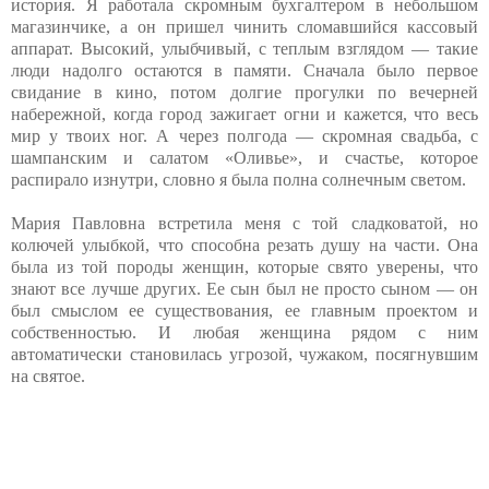
история. Я работала скромным бухгалтером в небольшом
магазинчике, а он пришел чинить сломавшийся кассовый
аппарат. Высокий, улыбчивый, с теплым взглядом — такие
люди надолго остаются в памяти. Сначала было первое
свидание в кино, потом долгие прогулки по вечерней
набережной, когда город зажигает огни и кажется, что весь
мир у твоих ног. А через полгода — скромная свадьба, с
шампанским и салатом «Оливье», и счастье, которое
распирало изнутри, словно я была полна солнечным светом.
Мария Павловна встретила меня с той сладковатой, но
колючей улыбкой, что способна резать душу на части. Она
была из той породы женщин, которые свято уверены, что
знают все лучше других. Ее сын был не просто сыном — он
был смыслом ее существования, ее главным проектом и
собственностью. И любая женщина рядом с ним
автоматически становилась угрозой, чужаком, посягнувшим
на святое.