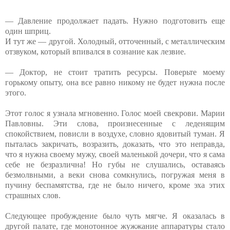
— Давление продолжает падать. Нужно подготовить еще
один шприц.
И тут же — другой. Холодный, отточенный, с металлическим
отзвуком, который впивался в сознание как лезвие.
— Доктор, не стоит тратить ресурсы. Поверьте моему
горькому опыту, она все равно никому не будет нужна после
этого.
Этот голос я узнала мгновенно. Голос моей свекрови. Марии
Павловны. Эти слова, произнесенные с леденящим
спокойствием, повисли в воздухе, словно ядовитый туман. Я
пыталась закричать, возразить, доказать, что это неправда,
что я нужна своему мужу, своей маленькой дочери, что я сама
себе не безразлична! Но губы не слушались, оставаясь
безмолвными, а веки снова сомкнулись, погружая меня в
пучину беспамятства, где не было ничего, кроме эха этих
страшных слов.
Следующее пробуждение было чуть мягче. Я оказалась в
другой палате, где монотонное жужжание аппаратуры стало