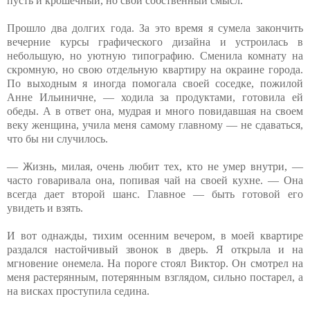
пусть и крошечный, но свой собственный смысл.
Прошло два долгих года. За это время я сумела закончить
вечерние курсы графического дизайна и устроилась в
небольшую, но уютную типографию. Сменила комнату на
скромную, но свою отдельную квартиру на окраине города.
По выходным я иногда помогала своей соседке, пожилой
Анне Ильиничне, — ходила за продуктами, готовила ей
обеды. А в ответ она, мудрая и много повидавшая на своем
веку женщина, учила меня самому главному — не сдаваться,
что бы ни случилось.
— Жизнь, милая, очень любит тех, кто не умер внутри, —
часто говаривала она, попивая чай на своей кухне. — Она
всегда дает второй шанс. Главное — быть готовой его
увидеть и взять.
И вот однажды, тихим осенним вечером, в моей квартире
раздался настойчивый звонок в дверь. Я открыла и на
мгновение онемела. На пороге стоял Виктор. Он смотрел на
меня растерянным, потерянным взглядом, сильно постарел, а
на висках проступила седина.