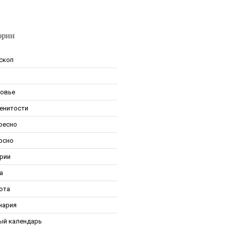
ории
скоп
овье
енитости
ресно
рсно
рии
а
ота
нария
ый календарь