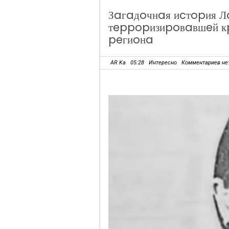
Зaгaдoчнaя иcтopия Л
тeppopизиpoвaвшeй к
peгиoнa
AR Ka
05:28
Интересно
Комментариев не