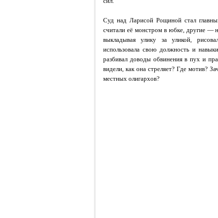
сил.
Суд над Ларисой Рощиной стал главным
считали её монстром в юбке, другие — н
выкладывая улику за уликой, рисова
использовала свою должность и навыки
разбивал доводы обвинения в пух и пра
видели, как она стреляет? Где мотив? З
местных олигархов?