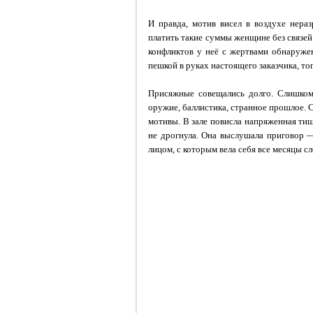
И правда, мотив висел в воздухе нера
платить такие суммы женщине без связей
конфликтов у неё с жертвами обнаруже
пешкой в руках настоящего заказчика, того
Присяжные совещались долго. Слишко
оружие, баллистика, странное прошлое. 
мотивы. В зале повисла напряженная тиш
не дрогнула. Она выслушала приговор
лицом, с которым вела себя все месяцы сл