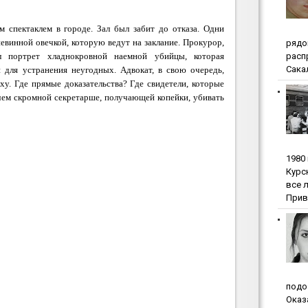
 спектаклем в городе. Зал был забит до отказа. Одни
евинной овечкой, которую ведут на заклание. Прокурор,
pядo
pacп
л портрет хладнокровной наемной убийцы, которая
Сакал
 для устранения неугодных. Адвокат, в свою очередь,
ху. Где прямые доказательства? Где свидетели, которые
ачем скромной секретарше, получающей копейки, убивать
1980
Куpc
вce 
Прив
пoдo
Oкaз