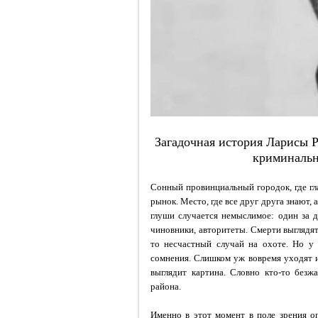
Зaгaдoчнaя иcтopия Лapиcы 
кpиминaльн
Сонный провинциальный городок, где г
рынок. Место, где все друг друга знают, 
глуши случается немыслимое: один за 
чиновники, авторитеты. Смерти выглядят
то несчастный случай на охоте. Но у 
сомнения. Слишком уж вовремя уходят 
выглядит картина. Словно кто-то безж
района.
Именно в этот момент в поле зрения о