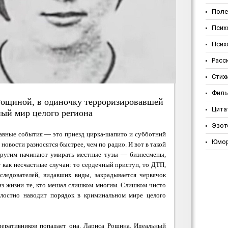
Поле
Псих
Псих
Расс
Стих
Фил
Poщинoй, в oдинoчку тeppopизиpoвaвшeй
Цита
ый миp цeлoгo peгиoнa
Эзот
лавные события — это приезд цирка-шапито и субботний
Юмо
а новости разносятся быстрее, чем по радио. И вот в такой
другим начинают умирать местные тузы — бизнесмены,
 как несчастные случаи: то сердечный приступ, то ДТП,
следователей, видавших виды, закрадывается червячок
из жизни те, кто мешал слишком многим. Слишком чисто
алостно наводит порядок в криминальном мире целого
перативников попадает она. Лариса Рощина. Идеальный