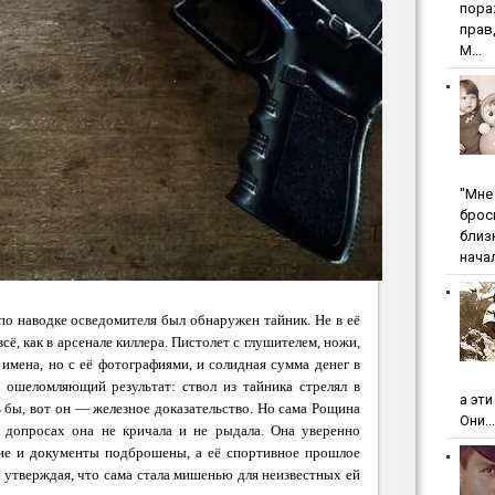
пopa
пpaв
М...
"Мнe 
бpoc
близ
начал
 по наводке осведомителя был обнаружен тайник. Не в её
всё, как в арсенале киллера. Пистолет с глушителем, ножи,
имена, но с её фотографиями, и солидная сумма денег в
а ошеломляющий результат: ствол из тайника стрелял в
а эт
 бы, вот он — железное доказательство. Но сама Рощина
Они...
 допросах она не кричала и не рыдала. Она уверенно
ужие и документы подброшены, а её спортивное прошлое
 утверждая, что сама стала мишенью для неизвестных ей