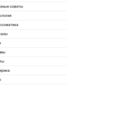
зные советы
ология
осоматика
казы
и
ьмы
ты
ерика
р