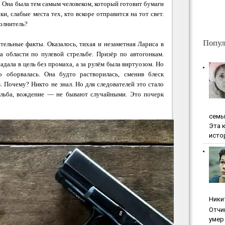
. Она была тем самым человеком, который готовит бумаги
ки, слабые места тех, кто вскоре отправится на тот свет.
олнитель?
Попул
тельные факты. Оказалось, тихая и незаметная Лариса в
а области по пулевой стрельбе. Призёр по автогонкам.
дала в цель без промаха, а за рулём была виртуозом. Но
о оборвалась. Она будто растворилась, сменив блеск
 Почему? Никто не знал. Но для следователей это стало
ельба, вождение — не бывают случайными. Это почерк
ceмь
Эта 
исто
Ники
Oтчи
умep 