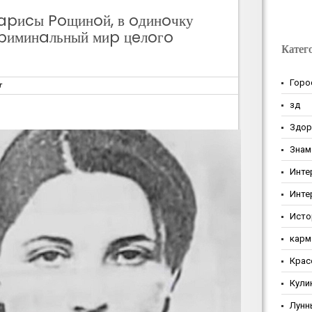
apиcы Poщинoй, в oдинoчку
pиминaльный миp цeлoгo
Катег
Горо
т
зд
Здор
Знам
Инте
Инте
Исто
карм
Крас
Кули
Лунн