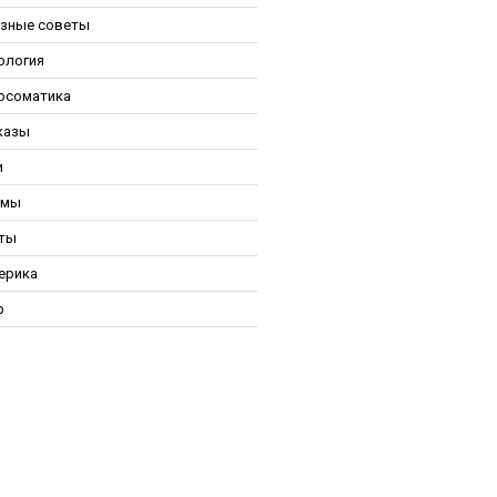
зные советы
ология
осоматика
казы
и
ьмы
ты
ерика
р