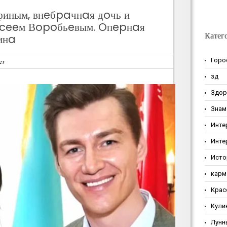
ным, внeбpaчнaя дoчь и
кceeм Вopoбьeвым. Oпepнaя
Катег
инa
Горо
ет
зд
Здор
Знам
Инте
Инте
Исто
карм
Крас
Кули
Лунн