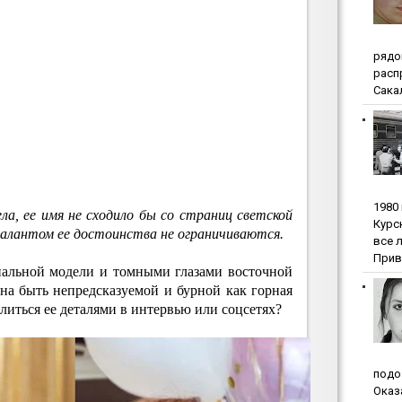
pядo
pacп
Сакал
1980
ела, ее имя не сходило бы со страниц светской
Куpc
талантом ее достоинства не ограничиваются.
вce 
Прив
нальной модели и томными глазами восточной
на быть непредсказуемой и бурной как горная
литься ее деталями в интервью или соцсетях?
пoдo
Oкaз