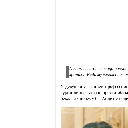
А ведь если бы певица захот
хроники. Ведь музыкальным 
У девушки с грацией профессио
гурии личная жизнь просто обяза
река. Так почему бы Аиде не поде