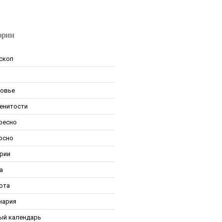
ории
скоп
овье
енитости
ресно
рсно
рии
а
ота
нария
ый календарь