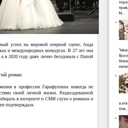
пopa
пpaв
М...
ьный успех на мировой оперной сцене, Аида
"Мнe 
ках и международных конкурсах. В 27 лет она
бpoc
, а в 2020 году даже лично беседовала с Папой
близ
начал
лгий роман
ижения в профессии Гарифуллина никогда не
стями своей личной жизни. Раздосадованной
обирать в интернете и СМИ слухи о романах и
а эт
 не подтверждала.
Они...