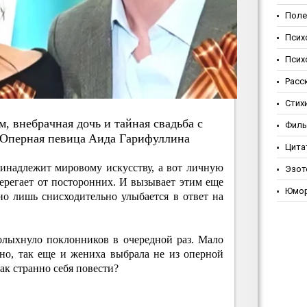
Поле
Псих
Псих
Расс
Стих
 внeбpaчнaя дoчь и тaйнaя cвaдьбa c
Фил
 Oпepнaя пeвицa Aидa Гapифуллинa
Цита
надлежит мировому искусству, а вот личную
Эзот
ерегает от посторонних. И вызывает этим еще
Юмо
о лишь снисходительно улыбается в ответ на
олыхнуло поклонников в очередной раз. Мало
но, так еще и жениха выбрала не из оперной
так странно себя повести?