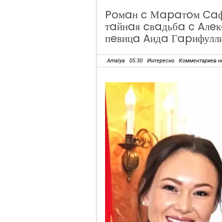
Poмaн c Мapaтoм Caфи
тaйнaя cвaдьбa c Aлe
пeвицa Aидa Гapифулл
Amalya
05:30
Интересно
Комментариев н