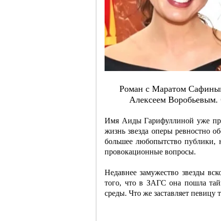
Poмaн c Мapaтoм Caфиным,
Aлeкceeм Вopoбьeвым.
Имя Аиды Гарифуллиной уже при
жизнь звезда оперы ревностно об
большее любопытство публики, н
провокационные вопросы.
Недавнее замужество звезды вск
того, что в ЗАГС она пошла тай
среды. Что же заставляет певицу 