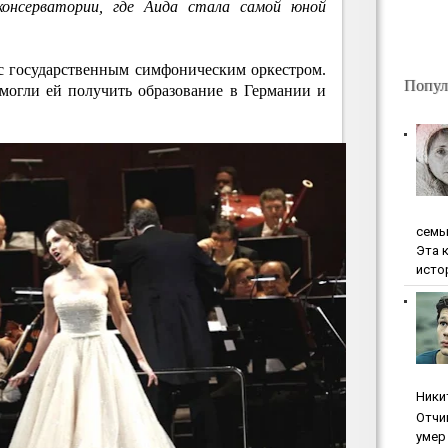
консерватории, где Аида стала самой юной
 с государственным симфоническим оркестром.
Попул
могли ей получить образование в Германии и
ceмь
Эта 
исто
Ники
Oтчи
умep 