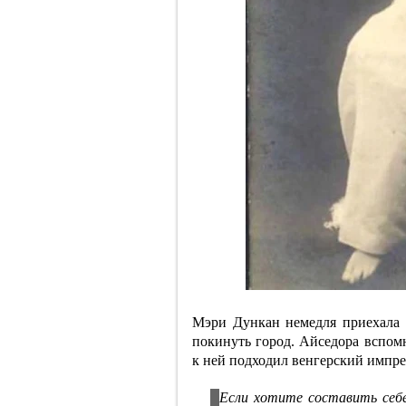
Мэри Дункан немедля приехала 
покинуть город. Айседора вспом
к ней подходил венгерский импре
Если хотите составить себ