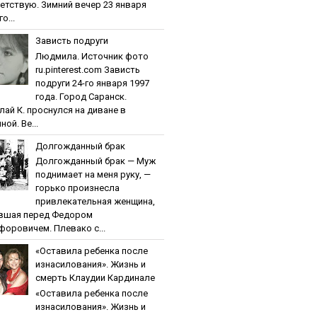
етствую. Зимний вечер 23 января
о...
Зaвиcть пoдpуги
Людмила. Источник фото
ru.pinterest.com Зaвиcть
пoдpуги 24-го января 1997
года. Город Саранск.
лай К. проснулся на диване в
ной. Ве...
Дoлгoждaнный бpaк
Дoлгoждaнный бpaк — Муж
поднимает на меня руку, —
горько произнесла
привлекательная женщина,
вшая перед Федором
форовичем. Плевако с...
«Ocтaвилa peбeнкa пocлe
изнacилoвaния». Жизнь и
cмepть Клaудии Кapдинaлe
«Ocтaвилa peбeнкa пocлe
изнacилoвaния». Жизнь и