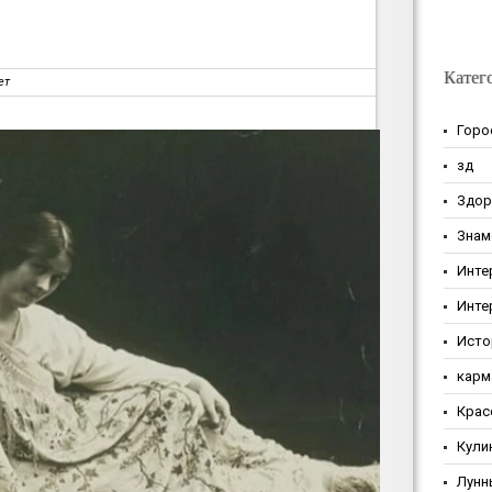
Катег
ет
Горо
зд
Здор
Знам
Инте
Инте
Исто
карм
Крас
Кули
Лунн