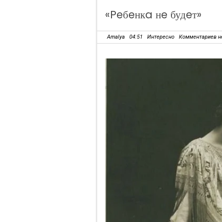
«Peбeнкa нe будeт»
Amalya
04:51
Интересно
Комментариев н