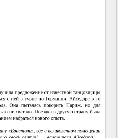
лучила предложение от известной танцовщицы
ся с ней в турне по Германии. Айседоре в то
ода. Она пыталась покорить Париж, но для
о-то не хватало. Поездка в другую страну была
анием набраться нового опыта.
ницу «Бристоль», где в великолепном помещении
ную своей свитой, — вспоминала Айседора, —