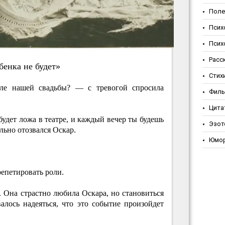
Поле
Псих
Псих
Расс
бeнкa нe будeт»
Стих
сле нашей свадьбы? — с тревогой спросила
Фил
Цита
будет ложа в театре, и каждый вечер ты будешь
Эзот
льно отозвался Оскар.
Юмо
репетировать роли.
 Она страстно любила Оскара, но становиться
алось надеяться, что это событие произойдет