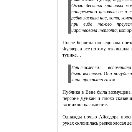
Около десятка красивых мо
попеременно целовали ее и 
редко ласкала нас, хотя, кон
при виде такого преувел
царствовала теплота, которо
После Берлина последовала поез
Фуллер, а все потому, что вышла
тунике…
Или я ослепла? — вспоминала 
было костюма. Она почудилас
лишь прикрыта газом.
Публика в Вене была возмущена. 
персоне Дункан и плохо сказав
возникло охлаждение.
Однажды ночью Айседора просну
руках склонилась рыжеволосая де