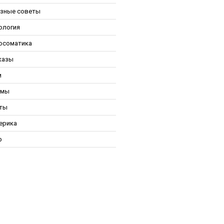
зные советы
ология
осоматика
казы
и
ьмы
ты
ерика
р