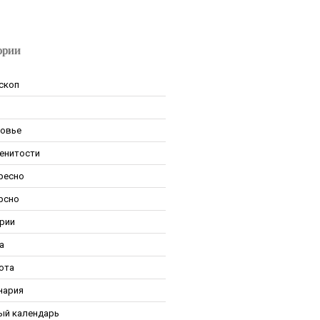
ории
скоп
овье
енитости
ресно
рсно
рии
а
ота
нария
ый календарь