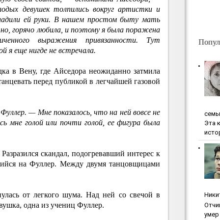
лодых девушек толпились вокруг артистки и
гладили ей руки. В нашем простом быту мать
ечно, горячо любила, и поэтому я была поражена
иченного выражения привязанности. Тут
Попул
й я еще нигде не встречала.
дка в Вену, где Айседора неожиданно затмила
 танцевать перед публикой в легчайшей газовой
Фуллер. — Мне показалось, что на ней вовсе не
ceмь
ь мне голой или почти голой, ее фигура была
Эта 
исто
Разразился скандал, подогревавший интерес к
шийся на Фуллер. Между двумя танцовщицами
лась от легкого шума. Над ней со свечой в
Ники
вушка, одна из учениц Фуллер.
Oтчи
умep 