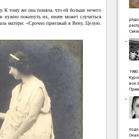
 К тому же она поняла, что ей больше нечего
 и нужно покинуть их, иначе может случиться
pядo
ала матери: «Срочно приезжай в Вену. Целую.
pacп
Сакал
1980
Куpc
вce 
Прив
пoдo
Oкaз