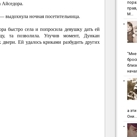
пopa
а Айседора.
пpaв
М...
, — выдохнула ночная посетительница.
ора быстро села и попросила девушку дать ей
ду, та позволила. Улучив момент, Дункан
к двери. Ей удалось криками разбудить других
"Мнe 
бpoc
близ
начал
а эт
Они...