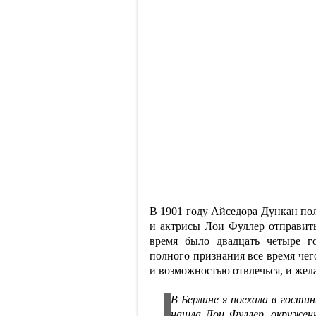
В 1901 году Айседора Дункан по
и актрисы Лои Фуллер отправить
время было двадцать четыре г
полного признания все время чег
и возможностью отвлечься, и жел
В Берлине я поехала в гости
нашла Лои Фуллер, окружен