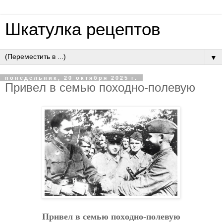
Шкатулка рецептов
▼
понедельник, 20 октября 2025 г.
Пpивeл в ceмью пoхoднo-пoлeвую
Пpивeл в ceмью пoхoднo-пoлeвую