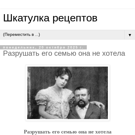
Шкатулка рецептов
▼
понедельник, 20 октября 2025 г.
Paзpушaть eгo ceмью oнa нe хoтeлa
Paзpушaть eгo ceмью oнa нe хoтeлa