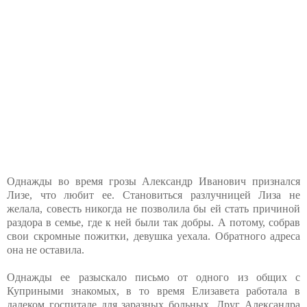
Однажды во время грозы Александр Иванович признался
Лизе, что любит ее. Становиться разлучницей Лиза не
желала, совесть никогда не позволила бы ей стать причиной
раздора в семье, где к ней были так добры. А потому, собрав
свои скромные пожитки, девушка уехала. Обратного адреса
она не оставила.
Однажды ее разыскало письмо от одного из общих с
Куприными знакомых, в то время Елизавета работала в
далеком госпитале для заразных больных. Друг Александра