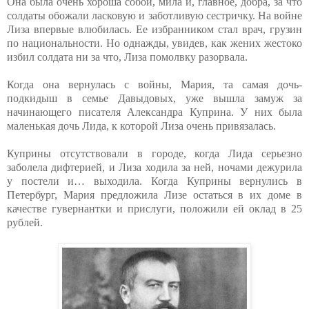
Она была очень хороша собой, мила и, главное, добра, за что
солдаты обожали ласковую и заботливую сестричку. На войне
Лиза впервые влюбилась. Ее избранником стал врач, грузин
по национальности. Но однажды, увидев, как жених жестоко
избил солдата ни за что, Лиза помолвку разорвала.
Когда она вернулась с войны, Мария, та самая дочь-
подкидыш в семье Давыдовых, уже вышла замуж за
начинающего писателя Александра Куприна. У них была
маленькая дочь Лида, к которой Лиза очень привязалась.
Куприны отсутствовали в городе, когда Лида серьезно
заболела дифтерией, и Лиза ходила за ней, ночами дежурила
у постели и… выходила. Когда Куприны вернулись в
Петербург, Мария предложила Лизе остаться в их доме в
качестве гувернантки и прислуги, положили ей оклад в 25
рублей.